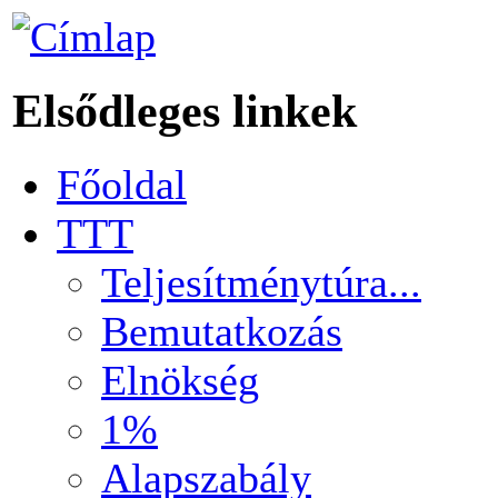
Elsődleges linkek
Főoldal
TTT
Teljesítménytúra...
Bemutatkozás
Elnökség
1%
Alapszabály