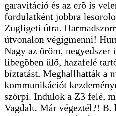
garavitáció és az erõ is ve
fordulatként jobbra lesorol
Zugligeti útra. Harmadszorr
útvonalon végigmenni! Hurr
Nagy az öröm, negyedszer i
libegõben ülõ, hazafelé tart
bíztatást. Meghallhatták a 
kommunikációt kezdeményez
szörpi. Indulok a Z3 felé, m
Vagdalt. Már végeztél?! B.