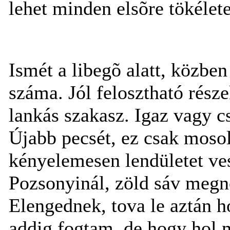
lehet minden elsõre tökélet
Ismét a libegõ alatt, közben
száma. Jól felosztható rész
lankás szakasz. Igaz vagy cs
Újabb pecsét, ez csak moso
kényelemesen lendületet ves
Pozsonyinál, zöld sáv megn
Elengednek, tova le aztán h
addig fogtam, de hogy hol 