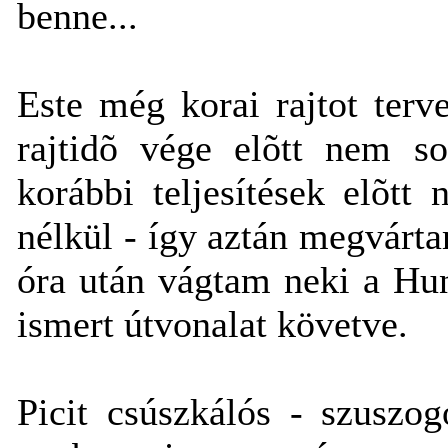
benne...
Este még korai rajtot terv
rajtidõ vége elõtt nem s
korábbi teljesítések elõtt
nélkül - így aztán megvárta
óra után vágtam neki a Hu
ismert útvonalat követve.
Picit csúszkálós - szuszo