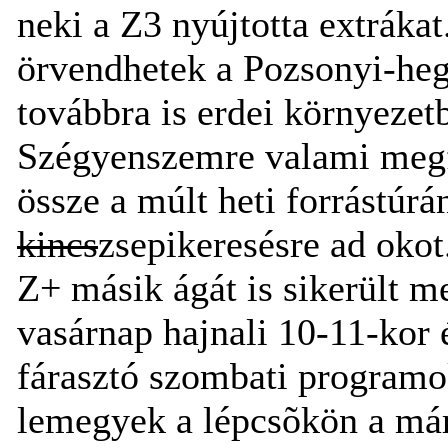
neki a Z3 nyújtotta extráka
örvendhetek a Pozsonyi-hegy
továbbra is erdei környeze
Szégyenszemre valami megf
össze a múlt heti forrástúrá
kincs
zsepikeresésre ad oko
Z+ másik ágát is sikerült m
vasárnap hajnali 10-11-kor 
fárasztó szombati programo
lemegyek a lépcsõkön a má