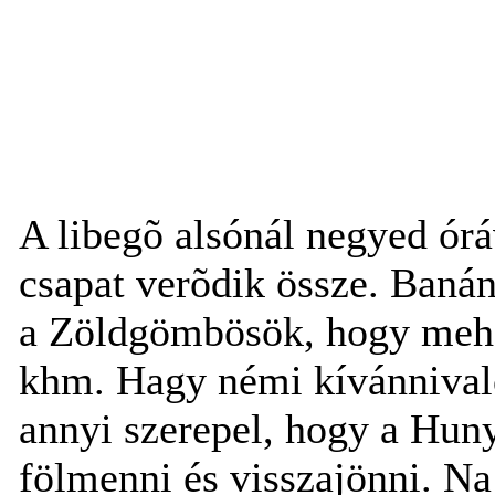
A libegõ alsónál negyed óráv
csapat verõdik össze. Baná
a Zöldgömbösök, hogy mehet
khm. Hagy némi kívánnivaló
annyi szerepel, hogy a Huny
fölmenni és visszajönni. Na