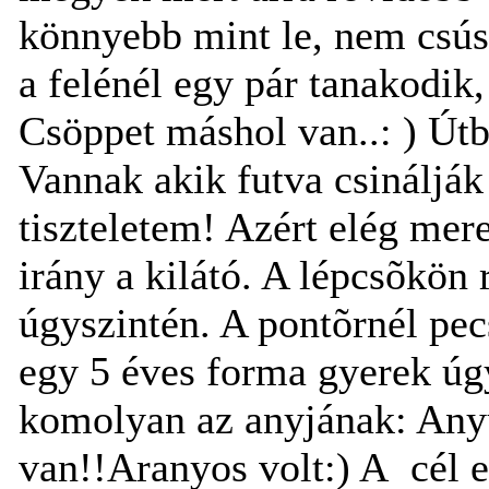
könnyebb mint le, nem csús
a felénél egy pár tanakodik,
Csöppet máshol van..: ) Útb
Vannak akik futva csinálják 
tiszteletem! Azért elég mere
irány a kilátó. A lépcsõkön 
úgyszintén. A pontõrnél pec
egy 5 éves forma gyerek úg
komolyan az anyjának: Any
van!!Aranyos volt:) A
cél 