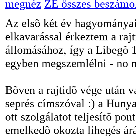
megnéz
ZE összes beszámo
Az elsõ két év hagyományaih
elkavarással érkeztem a rajt
állomásához, így a Libegõ 1
egyben megszemlélni - no m
Bõven a rajtidõ vége után 
seprés címszóval :) a Huny
ott szolgálatot teljesítõ po
emelkedõ okozta lihegés árán