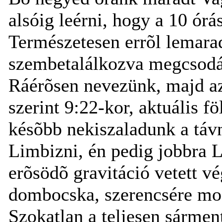
alsóig leérni, hogy a 10 órá
Természetesen errõl lemara
szembetalálkozva megcsodál
Ráérõsen nevezünk, majd a
szerint 9:22-kor, aktuális f
késõbb nekiszaladunk a táv
Limbizni, én pedig jobbra L
erõsödõ gravitáció vetett vé
dombocska, szerencsére most
Szokatlan a teljesen sármen