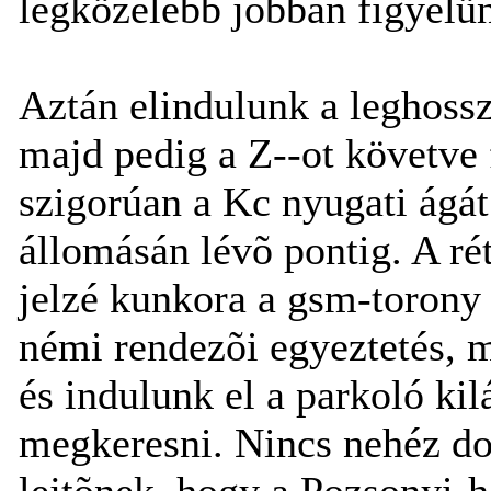
legközelebb jobban figyelün
Aztán elindulunk a leghossz
majd pedig a Z--ot követve
szigorúan a Kc nyugati ágát
állomásán lévõ pontig. A ré
jelzé kunkora a gsm-torony
némi rendezõi egyeztetés, m
és indulunk el a parkoló kilá
megkeresni. Nincs nehéz do
lejtõnek, hogy a Pozsonyi-h