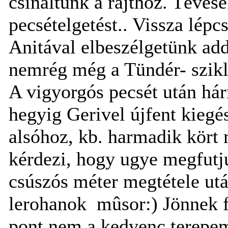
csináltunk a rajthoz. Tévések
pecsételgetést.. Vissza lépc
Anitával elbeszélgetünk add
nemrég még a Tündér- sziklá
A vigyorgós pecsét után hár
hegyig Gerivel újfent kiegés
alsóhoz, kb. harmadik kört 
kérdezi, hogy ugye megfutju
csúszós méter megtétele utá
lerohanok mûsor:) Jönnek fe
pont nem a kedvenc terepem