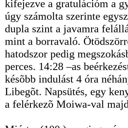
kifejezve a gratulációm a gy
úgy számolta szerinte egysz
dupla szint a javamra felál
mint a borravaló. Ötödször
hatodszor pedig megszokásb
perces. 14:28 –as beérkezé
késõbb indulást 4 óra néhán
Libegõt. Napsütés, egy keny
a felérkezõ Moiwa-val majd