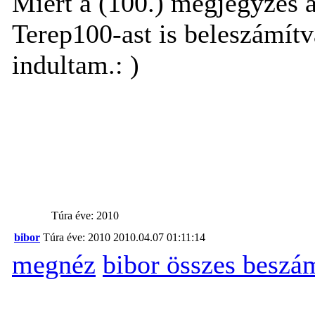
Miért a (100.) megjegyzés a
Terep100-ast is beleszámítva
indultam.: )
Túra éve: 2010
bibor
Túra éve: 2010
2010.04.07 01:11:14
megnéz
bibor összes beszá