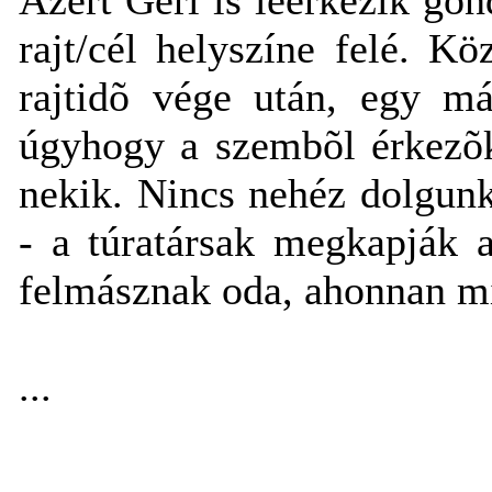
rajt/cél helyszíne felé. K
rajtidõ vége után, egy má
úgyhogy a szembõl érkezõk
nekik. Nincs nehéz dolgun
- a túratársak megkapják 
felmásznak oda, ahonnan mi
...