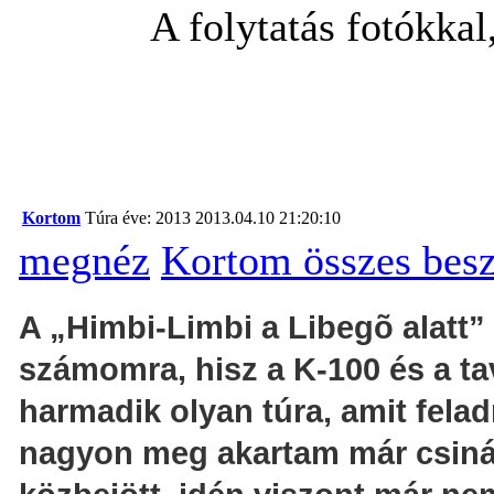
A folytatás fotókkal
Kortom
Túra éve: 2013
2013.04.10 21:20:10
megnéz
Kortom összes bes
A „Himbi-Limbi a Libegõ alatt” 
számomra, hisz a K-100 és a tava
harmadik olyan túra, amit felad
nagyon meg akartam már csinál