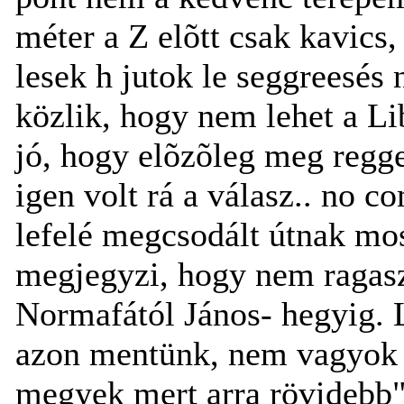
méter a Z elõtt csak kavics
lesek h jutok le seggreesés 
közlik, hogy nem lehet a L
jó, hogy elõzõleg meg regg
igen volt rá a válasz.. no 
lefelé megcsodált útnak mos
megjegyzi, hogy nem ragasz
Normafától János- hegyig. 
azon mentünk, nem vagyok a
megyek mert arra rövidebb"