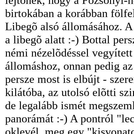
birtokában a korábban fölfe
Libegõ alsó állomásához. A 
a libegõ alatt :-) Bottal per
némi nézelõdéssel vegyített
állomáshoz, onnan pedig az 
persze most is elbújt - sze
kilátóba, az utolsó elõtti sz
de legalább ismét megszemlé
panorámát :-) A pontról "le
oklevél, meg egy "kisvonato