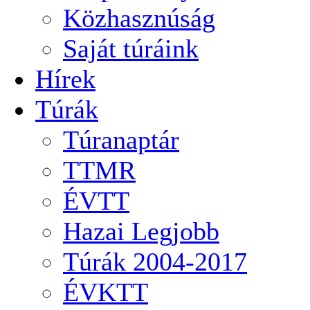
Közhasznúság
Saját túráink
Hírek
Túrák
Túranaptár
TTMR
ÉVTT
Hazai Legjobb
Túrák 2004-2017
ÉVKTT