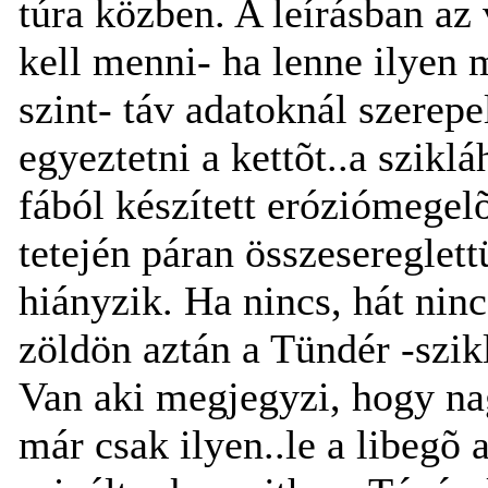
túra közben. A leírásban az 
kell menni- ha lenne ilyen 
szint- táv adatoknál szerepel
egyeztetni a kettõt..a szik
fából készített eróziómegel
tetején páran összesereglett
hiányzik. Ha nincs, hát ninc
zöldön aztán a Tündér -szik
Van aki megjegyzi, hogy na
már csak ilyen..le a libegõ 