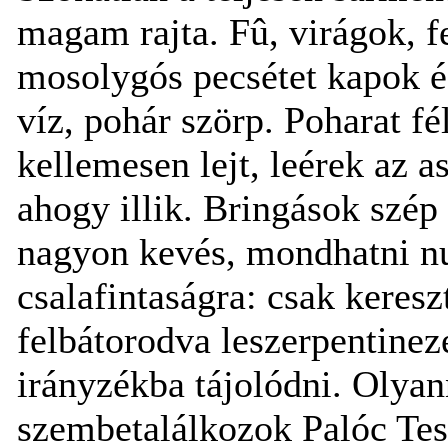
magam rajta. Fû, virágok, f
mosolygós pecsétet kapok és
víz, pohár szörp. Poharat fé
kellemesen lejt, leérek az a
ahogy illik. Bringások szé
nagyon kevés, mondhatni nul
csalafintaságra: csak kereszt
felbátorodva leszerpentineze
irányzékba tájolódni. Olya
szembetalálkozok Palóc Tes