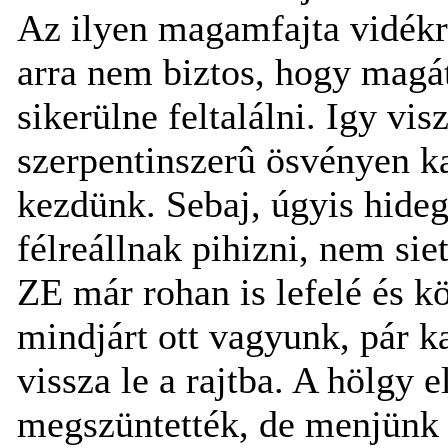
Az ilyen magamfajta vidékr
arra nem biztos, hogy magát
sikerülne feltalálni. Igy vi
szerpentinszerû ösvényen 
kezdünk. Sebaj, úgyis hideg
félreállnak pihizni, nem siet
ZE már rohan is lefelé és k
mindjárt ott vagyunk, pár k
vissza le a rajtba. A hölgy 
megszüntették, de menjünk m