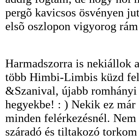
pergõ kavicsos ösvényen juto
elsõ oszlopon vigyorog rám 
Harmadszorra is nekiállok 
több Himbi-Limbis küzd fel
&Szanival, újabb romhányi e
hegyekbe! : ) Nekik ez már 
minden felérkezésnél. Nem 
száradó és tiltakozó torkom