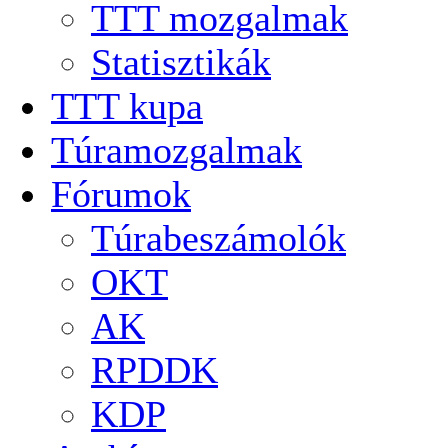
TTT mozgalmak
Statisztikák
TTT kupa
Túramozgalmak
Fórumok
Túrabeszámolók
OKT
AK
RPDDK
KDP