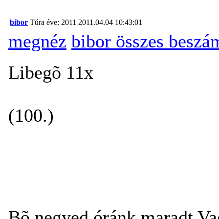
bibor
Túra éve: 2011
2011.04.04 10:43:01
megnéz
bibor összes beszá
Libegõ 11x
(100.)
Bõ negyed óránk maradt Va