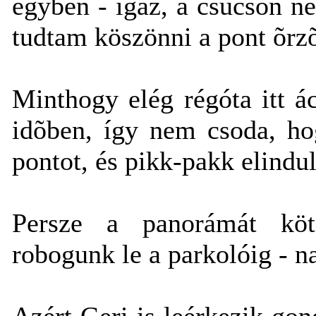
egyben - igaz, a csúcson ne
tudtam köszönni a pont õrz
Minthogy elég régóta itt á
idõben, így nem csoda, ho
pontot, és pikk-pakk elindul
Persze a panorámát köt
robogunk le a parkolóig - na
Azért Geri is leérkezik go