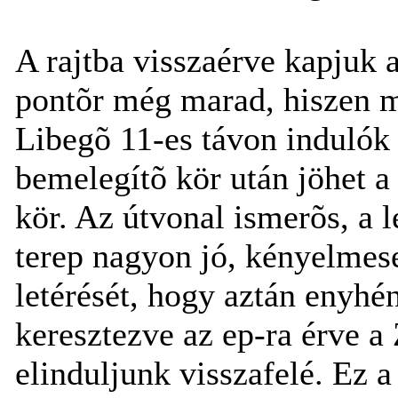
A rajtba visszaérve kapjuk 
pontõr még marad, hiszen m
Libegõ 11-es távon indulók
bemelegítõ kör után jöhet a
kör. Az útvonal ismerõs, a 
terep nagyon jó, kényelmese
letérését, hogy aztán enyhé
keresztezve az ep-ra érve 
elinduljunk visszafelé. Ez a