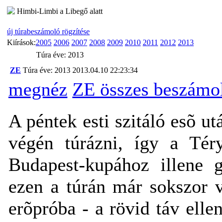
Himbi-Limbi a Libegő alatt
új túrabeszámoló rögzítése
Kiírások:
2005
2006
2007
2008
2009
2010
2011
2012
2013
Túra éve: 2013
ZE
Túra éve: 2013
2013.04.10 22:23:34
megnéz
ZE összes beszámo
A péntek esti szitáló esõ 
végén túrázni, így a Téry
Budapest-kupához illene 
ezen a túrán már sokszor 
erõpróba - a rövid táv elle