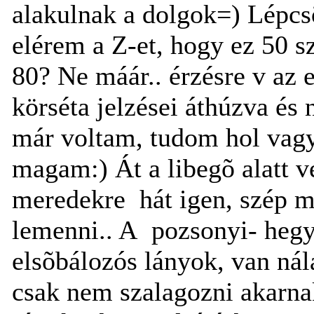
alakulnak a dolgok=) Lépc
elérem a Z-et, hogy ez 50 
80? Ne máár.. érzésre v az 
körséta jelzései áthúzva és
már voltam, tudom hol vagyo
magam:) Át a libegõ alatt v
meredekre
hát igen, szép m
lemenni.. A
pozsonyi- hegy
elsõbálozós lányok, van nál
csak nem szalagozni akarna