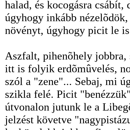
halad, és kocogásra csábít,
úgyhogy inkább nézelõdök, é
növényt, úgyhogy picit le i
Aszfalt, pihenõhely jobbra, 
itt is folyik erdõmûvelés, n
szól a "zene"... Sebaj, mi 
szikla felé. Picit "benézzük
útvonalon jutunk le a Libe
jelzést követve "nagypistázu