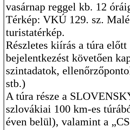
vasárnap reggel kb. 12 óráig
Térkép: VKÚ 129. sz. Malé
turistatérkép.
Részletes kiírás a túra előt
bejelentkezést követően ka
szintadatok, ellenőrzőponto
stb.)
A túra része a SLOVENS
szlovákiai 100 km-es túrából
éven belül), valamint a