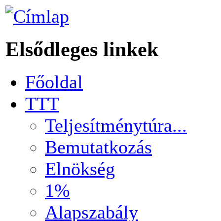
Elsődleges linkek
Főoldal
TTT
Teljesítménytúra...
Bemutatkozás
Elnökség
1%
Alapszabály