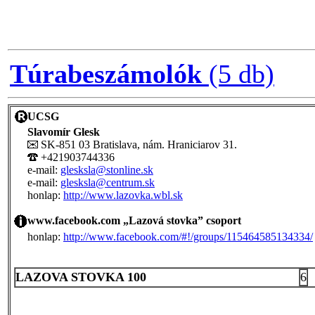
Túrabeszámolók
(5 db)
UCSG
Slavomír Glesk
SK-851 03 Bratislava, nám. Hraniciarov 31.
+421903744336
e-mail:
glesksla@stonline.sk
e-mail:
glesksla@centrum.sk
honlap:
http://www.lazovka.wbl.sk
www.facebook.com „Lazová stovka” csoport
honlap:
http://www.facebook.com/#!/groups/115464585134334/
LAZOVA STOVKA 100
6