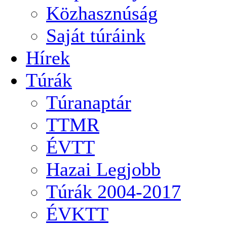
Közhasznúság
Saját túráink
Hírek
Túrák
Túranaptár
TTMR
ÉVTT
Hazai Legjobb
Túrák 2004-2017
ÉVKTT