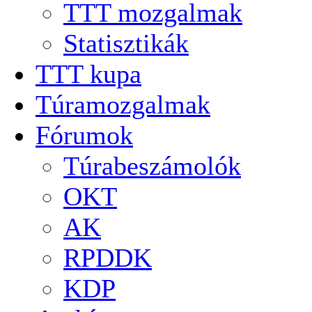
TTT mozgalmak
Statisztikák
TTT kupa
Túramozgalmak
Fórumok
Túrabeszámolók
OKT
AK
RPDDK
KDP