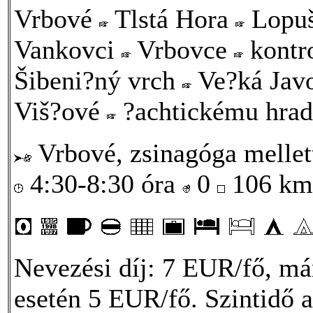
Vrbové
Tlstá Hora
Lopu
Vankovci
Vrbovce
kontr
Šibeni?ný vrch
Ve?ká Jav
Viš?ové
?achtickému hra
Vrbové, zsinagóga mellett
4:30-8:30 óra
0
106 k
Nevezési díj: 7 EUR/fő, má
esetén 5 EUR/fő. Szintidő a 