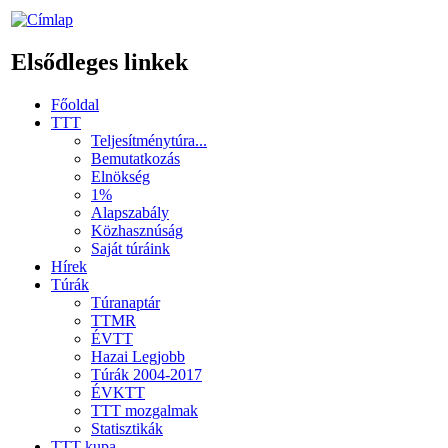
Elsődleges linkek
Főoldal
TTT
Teljesítménytúra...
Bemutatkozás
Elnökség
1%
Alapszabály
Közhasznúság
Saját túráink
Hírek
Túrák
Túranaptár
TTMR
ÉVTT
Hazai Legjobb
Túrák 2004-2017
ÉVKTT
TTT mozgalmak
Statisztikák
TTT kupa