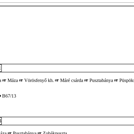
1
a
Máza
Vörösfenyő kh.
Máré csárda
Pusztabánya
Püspöks
B67/13
3
áza
Pusztabánya
Zobákpuszta