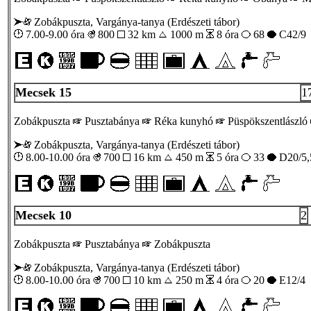
Zobákpuszta, Vargánya-tanya (Erdészeti tábor)
7.00-9.00 óra
800
32 km
1000 m
8 óra
68
C42/9
Mecsek 15
1
Zobákpuszta
Pusztabánya
Réka kunyhó
Püspökszentlászló
Zobákpuszta, Vargánya-tanya (Erdészeti tábor)
8.00-10.00 óra
700
16 km
450 m
5 óra
33
D20/5,
Mecsek 10
2
Zobákpuszta
Pusztabánya
Zobákpuszta
Zobákpuszta, Vargánya-tanya (Erdészeti tábor)
8.00-10.00 óra
700
10 km
250 m
4 óra
20
E12/4