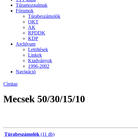
Túramozgalmak
Fórumok
Túrabeszámolók
OKT
AK
RPDDK
KDP
Archívum
Letöltések
Linkek
Kiadványok
1996-2002
Navigáció
Címlap
Mecsek 50/30/15/10
Túrabeszámolók
(11 db)