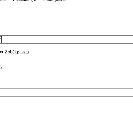
7
Zobákpuszta
5