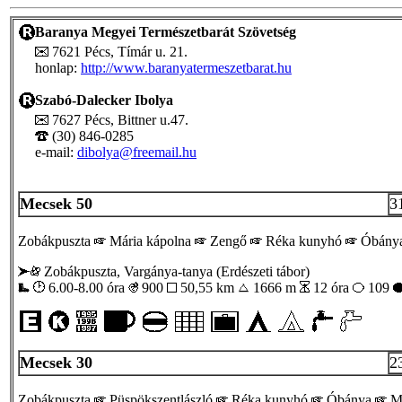
Baranya Megyei Természetbarát Szövetség
7621 Pécs, Tímár u. 21.
honlap:
http://www.baranyatermeszetbarat.hu
Szabó-Dalecker Ibolya
7627 Pécs, Bittner u.47.
(30) 846-0285
e-mail:
dibolya@freemail.hu
Mecsek 50
3
Zobákpuszta
Mária kápolna
Zengő
Réka kunyhó
Óbány
Zobákpuszta, Vargánya-tanya (Erdészeti tábor)
6.00-8.00 óra
900
50,55 km
1666 m
12 óra
109
Mecsek 30
2
Zobákpuszta
Püspökszentlászló
Réka kunyhó
Óbánya
M