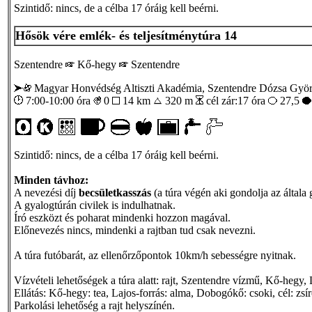
Szintidő: nincs, de a célba 17 óráig kell beérni.
Hősök vére emlék- és teljesítménytúra 14
Szentendre
Kő-hegy
Szentendre
Magyar Honvédség Altiszti Akadémia, Szentendre Dózsa Györ
7:00-10:00 óra
0
14 km
320 m
cél zár:17 óra
27,5
Szintidő: nincs, de a célba 17 óráig kell beérni.
Minden távhoz:
A nevezési díj
becsületkasszás
(a túra végén aki gondolja az általa
A gyalogtúrán civilek is indulhatnak.
Író eszközt és poharat mindenki hozzon magával.
Előnevezés nincs, mindenki a rajtban tud csak nevezni.
A túra futóbarát, az ellenőrzőpontok 10km/h sebességre nyitnak.
Vízvételi lehetőségek a túra alatt: rajt, Szentendre vízmű, Kő-hegy
Ellátás: Kő-hegy: tea, Lajos-forrás: alma, Dobogókő: csoki, cél: zsí
Parkolási lehetőség a rajt helyszínén.