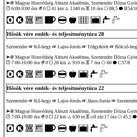
Magyar Honvédség Altiszti Akadémia, Szentendre Dózsa Györ
6:00-9:00 óra
0
41 km
1340 m
10 óra
88,5
B54/1
Hősök vére emlék- és teljesítménytúra 28
Szentendre
Kő-hegy
Lajos-forrás
Tölgyikrek
Bölcső-he
Magyar Honvédség Altiszti Akadémia, Szentendre Dózsa Györ
7:00-10:00 óra
0
28 km
910 m
7 óra
60
C37/8
Hősök vére emlék- és teljesítménytúra 22
Szentendre
Kő-hegy
Lajos-forrás
János-forrás
Szentendr
Magyar Honvédség Altiszti Akadémia, Szentendre Dózsa Györ
7:00-10:00 óra
0
22 km
630 m
cél zár:17 óra
45,5