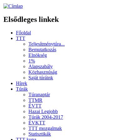
Elsődleges linkek
Főoldal
TTT
Teljesítménytúra...
Bemutatkozás
Elnökség
1%
Alapszabály
Közhasznúság
Saját túráink
Hírek
Túrák
Túranaptár
TTMR
ÉVTT
Hazai Legjobb
Túrák 2004-2017
ÉVKTT
TTT mozgalmak
Statisztikák
TTT kupa