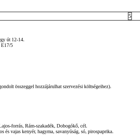
5
gy út 12-14.
E17/5
 gondolt összeggel hozzájárulhat szervezési költségeihez).
, Lajos-forrás, Rám-szakadék, Dobogókő, cél.
ros és vajas kenyér, hagyma, savanyúság, só, pirospaprika.