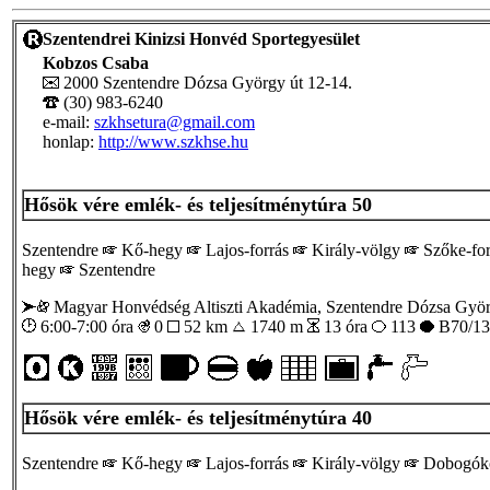
Szentendrei Kinizsi Honvéd Sportegyesület
Kobzos Csaba
2000 Szentendre Dózsa György út 12-14.
(30) 983-6240
e-mail:
szkhsetura@gmail.com
honlap:
http://www.szkhse.hu
Hősök vére emlék- és teljesítménytúra 50
Szentendre
Kő-hegy
Lajos-forrás
Király-völgy
Szőke-for
hegy
Szentendre
Magyar Honvédség Altiszti Akadémia, Szentendre Dózsa Györ
6:00-7:00 óra
0
52 km
1740 m
13 óra
113
B70/13
Hősök vére emlék- és teljesítménytúra 40
Szentendre
Kő-hegy
Lajos-forrás
Király-völgy
Dobogó