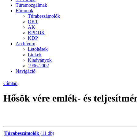
Túramozgalmak
Fórumok
Túrabeszámolók
OKT
AK
RPDDK
KDP
Archívum
Letöltések
Linkek
Kiadványok
1996-2002
Navigáció
Címlap
Hősök vére emlék- és teljesítmé
Túrabeszámolók
(11 db)