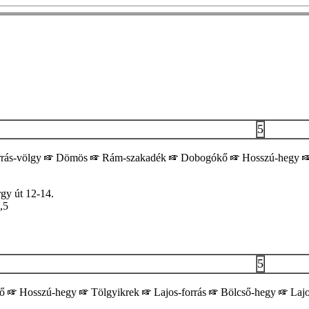
5
rás-völgy
Dömös
Rám-szakadék
Dobogókő
Hosszú-hegy
gy út 12-14.
,5
5
kő
Hosszú-hegy
Tölgyikrek
Lajos-forrás
Bölcső-hegy
Lajo