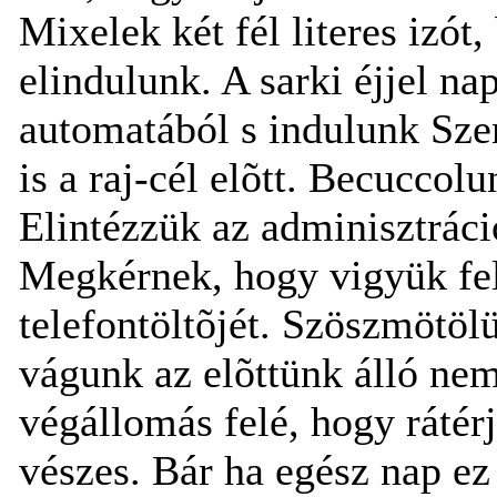
Mixelek két fél literes izó
elindulunk. A sarki éjjel n
automatából s indulunk Sze
is a raj-cél elõtt. Becuccol
Elintézzük az adminisztráci
Megkérnek, hogy vigyük fe
telefontöltõjét. Szöszmötöl
vágunk az elõttünk álló ne
végállomás felé, hogy rátér
vészes. Bár ha egész nap ez