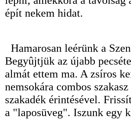
épít nekem hidat.
Hamarosan leérünk a Szent
Begyûjtjük az újabb pecséte
almát ettem ma. A zsíros k
nemsokára combos szakasz 
szakadék érintésével. Frissí
a "laposüveg". Iszunk egy ki