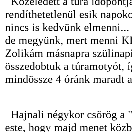
Közeledett a túra idõpontj
rendíthetetlenül esik napok
nincs is kedvünk elmenni...
de megyünk, mert menni KE
Zolikám másnapra szülinapi
összedobtuk a túramotyót, í
mindössze 4 óránk maradt a
Hajnali négykor csörög a "
este, hogy majd menet közb