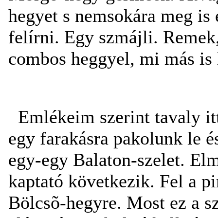
hegyet s nemsokára meg is é
felírni. Egy szmájli. Remek
combos heggyel, mi más is l
Emlékeim szerint tavaly it
egy farakásra pakolunk le é
egy-egy Balaton-szelet. Elm
kaptató következik. Fel a p
Bölcsõ-hegyre. Most ez a s