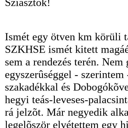
Sziasztok!
Ismét egy ötven km körüli 
SZKHSE ismét kitett magáér
sem a rendezés terén. Nem g
egyszerûséggel - szerintem -
szakadékkal és Dobogókõvel
hegyi teás-leveses-palacsint
rá jelzõt. Már negyedik alk
legelõször elvétettem egy 