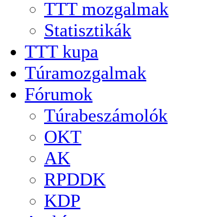
TTT mozgalmak
Statisztikák
TTT kupa
Túramozgalmak
Fórumok
Túrabeszámolók
OKT
AK
RPDDK
KDP