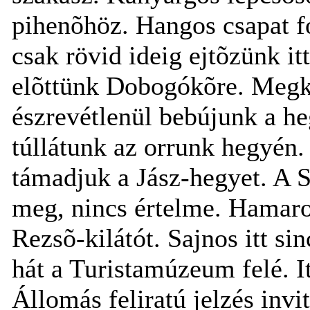
pihenõhöz. Hangos csapat fo
csak rövid ideig ejtõzünk i
elõttünk Dobogókõre. Megke
észrevétlenül bebújunk a he
túllátunk az orrunk hegyén. 
támadjuk a Jász-hegyet. A 
meg, nincs értelme. Hamaro
Rezsõ-kilátót. Sajnos itt s
hát a Turistamúzeum felé. 
Állomás feliratú jelzés inv