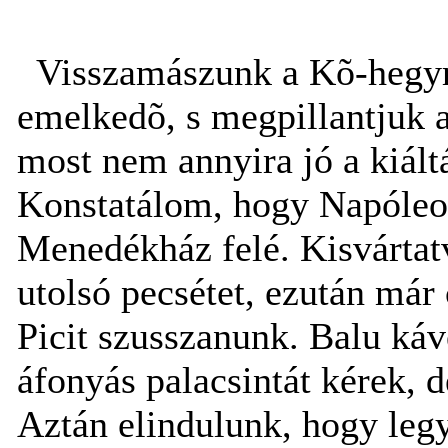
Visszamászunk a Kõ-hegyre
emelkedõ, s megpillantjuk a
most nem annyira jó a kiáltá
Konstatálom, hogy Napóleo
Menedékház felé. Kisvártat
utolsó pecsétet, ezután már 
Picit szusszanunk. Balu káv
áfonyás palacsintát kérek, d
Aztán elindulunk, hogy legy