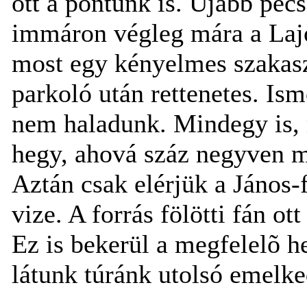
ott a pontunk is. Újabb pe
immáron végleg mára a Lajos
most egy kényelmes szakasz
parkoló után rettenetes. I
nem haladunk. Mindegy is, 
hegy, ahová száz negyven m
Aztán csak elérjük a János-f
vize. A forrás fölötti fán ot
Ez is bekerül a megfelelõ h
látunk túránk utolsó emelk