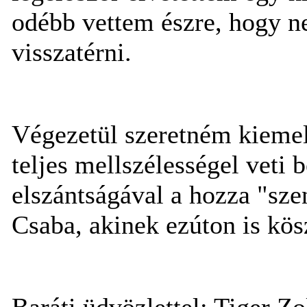
odébb vettem észre, hogy n
visszatérni.
Végezetül szeretném kiemel
teljes mellszélességel veti 
elszántságával a hozza "sz
Csaba, akinek ezúton is kös
Baráti üdvözlettel: Tiger Z