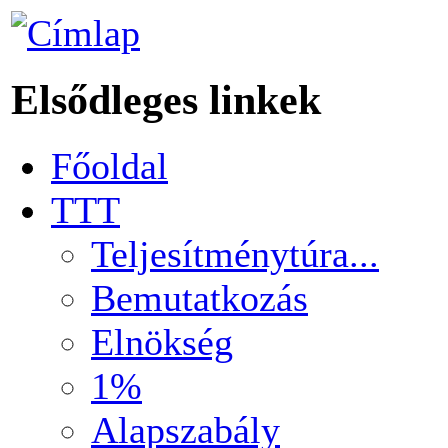
Elsődleges linkek
Főoldal
TTT
Teljesítménytúra...
Bemutatkozás
Elnökség
1%
Alapszabály