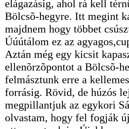
elágazásig, ahol rá kell té
Bölcsõ-hegyre. Itt megint k
majdnem hogy többet csúszu
Úúútálom ez az agyagos,cupp
Aztán még egy kicsit kapas
ellenõrzõpontot a Bölcsõ-he
felmásztunk erre a kellemes
forrásig. Rövid, de húzós l
megpillantjuk az egykori Sá
olvastam, hogy fel fogják újí