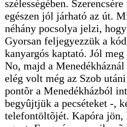
szélességében. Szerencsére
egészen jól járható az út. 
néhány pocsolya jelzi, hogy 
Gyorsan feljegyezzük a kód
kanyargós kaptató. Jól meg i
No, majd a Menedékháznál le
elég volt még az Szob utáni
pontõr a Menedékházból int
begyûjtjük a pecséteket -, 
telefontöltõjét. Kapóra jön