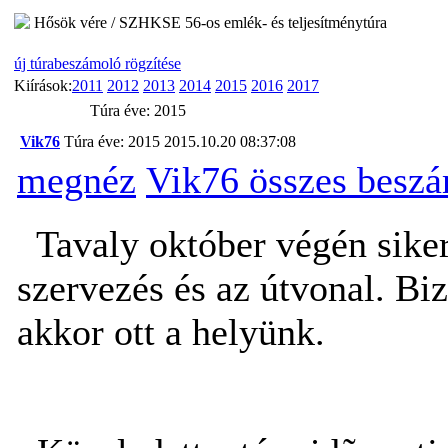
Hősök vére / SZHKSE 56-os emlék- és teljesítménytúra
új túrabeszámoló rögzítése
Kiírások:
2011
2012
2013
2014
2015
2016
2017
Túra éve: 2015
Vik76
Túra éve: 2015
2015.10.20 08:37:08
megnéz
Vik76 összes besz
Tavaly október végén sikere
szervezés és az útvonal. Bi
akkor ott a helyünk.