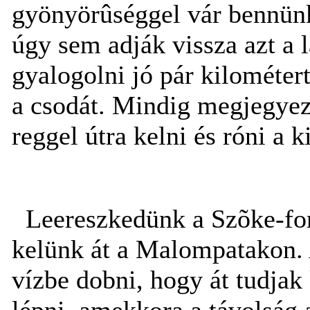
gyönyörûséggel vár bennünk
úgy sem adják vissza azt a l
gyalogolni jó pár kilométer
a csodát. Mindig megjegyezz
reggel útra kelni és róni a
Leereszkedünk a Szõke-forr
kelünk át a Malompatakon. 
vízbe dobni, hogy át tudjak
lépni, amekkora a távolság 