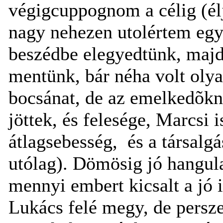
végigcuppognom a célig (élj
nagy nehezen utolértem egy 
beszédbe elegyedtünk, majd 
mentünk, bár néha volt olya
bocsánat, de az emelkedõkne
jöttek, és felesége, Marcsi
átlagsebesség, és a társalgá
utólag). Dömösig jó hangulat
mennyi embert kicsalt a jó 
Lukács felé megy, de persze