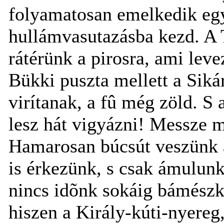
folyamatosan emelkedik egy
hullámvasutazásba kezd. A T
rátérünk a pirosra, ami le
Bükki puszta mellett a Sikár
virítanak, a fû még zöld. S 
lesz hát vigyázni! Messze m
Hamarosan búcsút veszünk a
is érkezünk, s csak ámulunk,
nincs idõnk sokáig bámész
hiszen a Király-kúti-nyereg