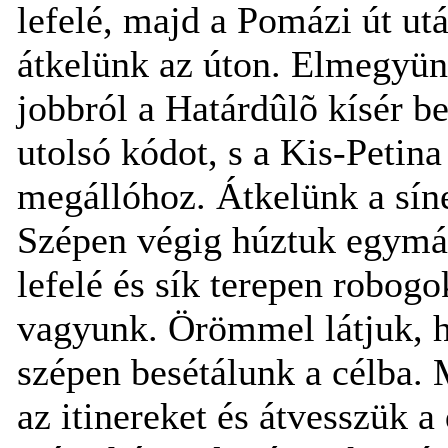
lefelé, majd a Pomázi út u
átkelünk az úton. Elmegyünk
jobbról a Határdûlõ kísér b
utolsó kódot, s a Kis-Petin
megállóhoz. Átkelünk a síne
Szépen végig húztuk egymást
lefelé és sík terepen robog
vagyunk. Örömmel látjuk, h
szépen besétálunk a célba. 
az itinereket és átvesszük 