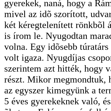
gyerekek, naná, hogy a Rám-
mivel az idõ szorított, udva
két kéregtelenített rönkbõl 
is írom le. Nyugodtan marad
volna. Egy idõsebb túratárs
volt igaza. Nyugdíjas csopo
szerintem azt hitték, hogy
részt. Mikor megmondtuk, h
az egyszer kimegyünk a ter
5 éves gyerekeknek való, é