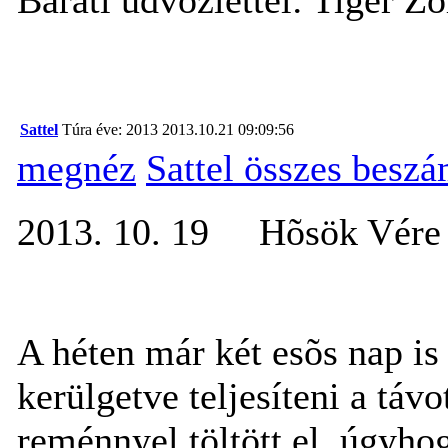
Sattel
Túra éve: 2013
2013.10.21 09:09:56
megnéz
Sattel összes besz
2013. 10. 19 Hõsök Vére
A héten már két esõs nap is
kerülgetve teljesíteni a távo
reménnyel töltött el, úgyho