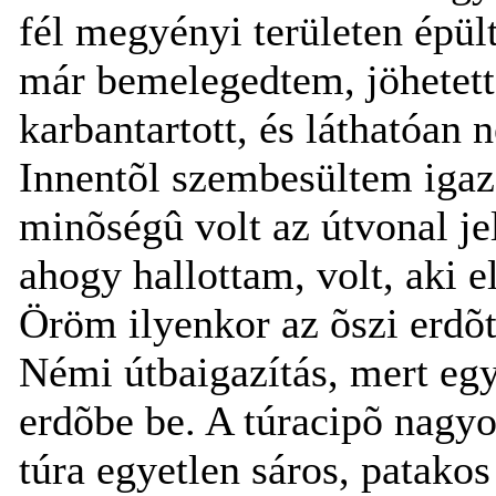
fél megyényi területen épül
már bemelegedtem, jöhetett
karbantartott, és láthatóan
Innentõl szembesültem igaz
minõségû volt az útvonal jel
ahogy hallottam, volt, aki e
Öröm ilyenkor az õszi erdõt
Némi útbaigazítás, mert egy
erdõbe be. A túracipõ nagyo
túra egyetlen sáros, patakos