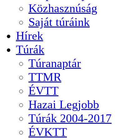
Közhasznúság
Saját túráink
Hírek
Túrák
Túranaptár
TTMR
ÉVTT
Hazai Legjobb
Túrák 2004-2017
ÉVKTT