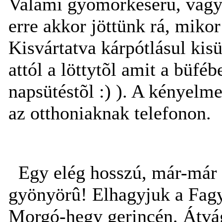
Valami gyomorkeserû, vagy 
erre akkor jöttünk rá, mikor
Kisvártatva kárpótlásul kis
attól a löttytõl amit a büf
napsütéstõl :) ). A kényelm
az otthoniaknak telefonon.
Egy elég hosszú, már-már 
gyönyörû! Elhagyjuk a Fag
Morgó-hegy gerincén. Átvág