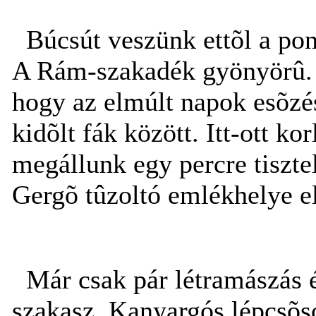
Búcsút veszünk ettõl a pont
A Rám-szakadék gyönyörû. N
hogy az elmúlt napok esõzés
kidõlt fák között. Itt-ott ko
megállunk egy percre tiszte
Gergõ tûzoltó emlékhelye el
Már csak pár létramászás és
szakasz. Kanyargós lépcsõso