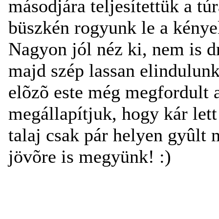
másodjára teljesítettük a tú
büszkén rogyunk le a kényel
Nagyon jól néz ki, nem is dr
majd szép lassan elindulunk
elõzõ este még megfordult
megállapítjuk, hogy kár let
talaj csak pár helyen gyûlt
jövõre is megyünk! :)