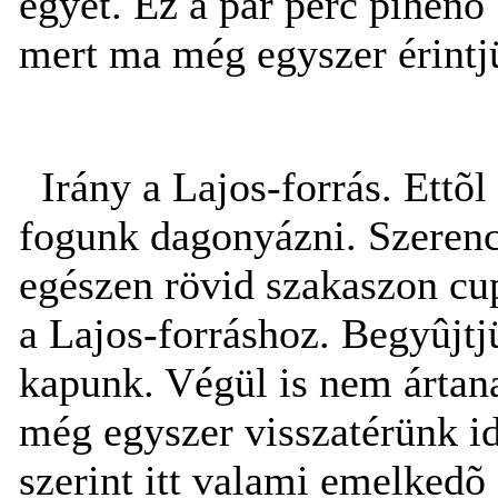
egyet. Ez a pár perc pihenõ
mert ma még egyszer érintjü
Irány a Lajos-forrás. Ettõl 
fogunk dagonyázni. Szerencs
egészen rövid szakaszon c
a Lajos-forráshoz. Begyûjtj
kapunk. Végül is nem ártana
még egyszer visszatérünk i
szerint itt valami emelkedõ