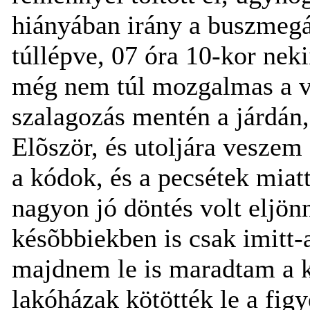
hiányában irány a buszmegál
túllépve, 07 óra 10-kor nek
még nem túl mozgalmas a vár
szalagozás mentén a járdán
Elõször, és utoljára veszem 
a kódok, és a pecsétek miatt
nagyon jó döntés volt eljön
késõbbiekben is csak imitt-
majdnem le is maradtam a kó
lakóházak kötötték le a fi