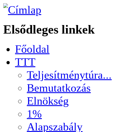
Elsődleges linkek
Főoldal
TTT
Teljesítménytúra...
Bemutatkozás
Elnökség
1%
Alapszabály