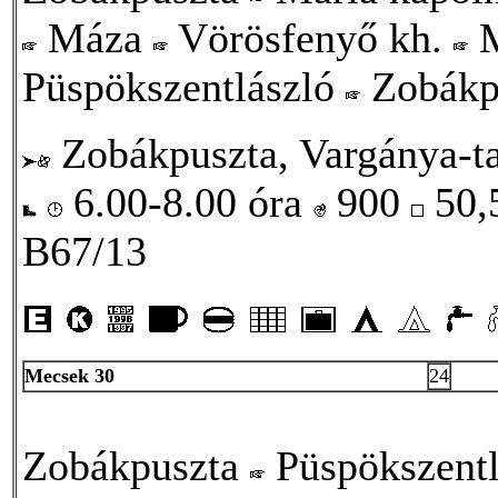
Máza
Vörösfenyő kh.
M
Püspökszentlászló
Zobákp
Zobákpuszta, Vargánya-ta
6.00-8.00 óra
900
50,
B67/13
Mecsek 30
24
Zobákpuszta
Püspökszent