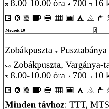
8.00-10.00 óra
700
16 
Mecsek 10
3
Zobákpuszta
Pusztabány
Zobákpuszta, Vargánya-ta
8.00-10.00 óra
700
10 
Minden távhoz
: TTT, MTSZ