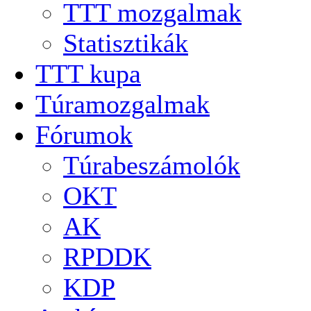
TTT mozgalmak
Statisztikák
TTT kupa
Túramozgalmak
Fórumok
Túrabeszámolók
OKT
AK
RPDDK
KDP