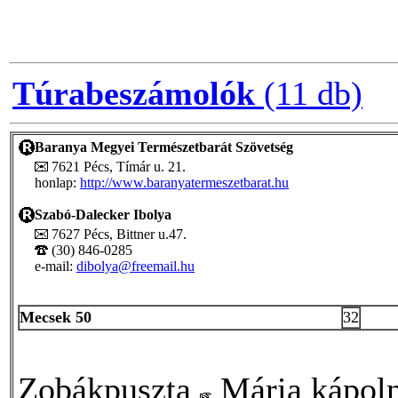
Túrabeszámolók
(11 db)
Baranya Megyei Természetbarát Szövetség
7621 Pécs, Tímár u. 21.
honlap:
http://www.baranyatermeszetbarat.hu
Szabó-Dalecker Ibolya
7627 Pécs, Bittner u.47.
(30) 846-0285
e-mail:
dibolya@freemail.hu
Mecsek 50
32
Zobákpuszta
Mária kápol