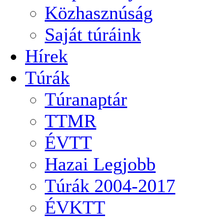
Közhasznúság
Saját túráink
Hírek
Túrák
Túranaptár
TTMR
ÉVTT
Hazai Legjobb
Túrák 2004-2017
ÉVKTT