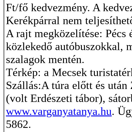
Ft/fő kedvezmény. A kedve
Kerékpárral nem teljesíthet
A rajt megközelítése: Pécs
közlekedő autóbuszokkal, m
szalagok mentén.
Térkép: a Mecsek turistatér
Szállás:A túra előtt és utá
(volt Erdészeti tábor), sáto
www.varganyatanya.hu
. Üg
5862.