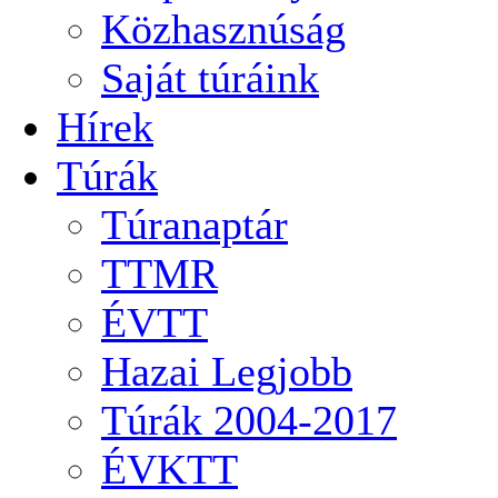
Közhasznúság
Saját túráink
Hírek
Túrák
Túranaptár
TTMR
ÉVTT
Hazai Legjobb
Túrák 2004-2017
ÉVKTT