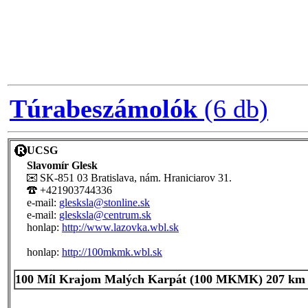
Túrabeszámolók
(6 db)
UCSG
Slavomír Glesk
SK-851 03 Bratislava, nám. Hraniciarov 31.
+421903744336
e-mail:
glesksla@stonline.sk
e-mail:
glesksla@centrum.sk
honlap:
http://www.lazovka.wbl.sk
honlap:
http://100mkmk.wbl.sk
100 Míl Krajom Malých Karpát (100 MKMK) 207 km