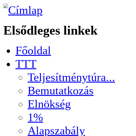
Elsődleges linkek
Főoldal
TTT
Teljesítménytúra...
Bemutatkozás
Elnökség
1%
Alapszabály