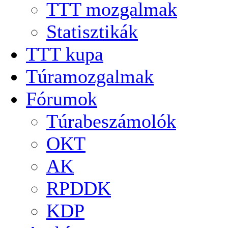
TTT mozgalmak
Statisztikák
TTT kupa
Túramozgalmak
Fórumok
Túrabeszámolók
OKT
AK
RPDDK
KDP