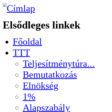
Elsődleges linkek
Főoldal
TTT
Teljesítménytúra...
Bemutatkozás
Elnökség
1%
Alapszabály