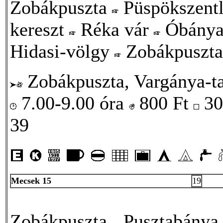
Zobákpuszta
Püspökszent
kereszt
Réka vár
Óbány
Hidasi-völgy
Zobákpuszta
Zobákpuszta, Vargánya-ta
7.00-9.00 óra
800
Ft
30
39
Mecsek 15
19
Zobákpuszta
Pusztabány