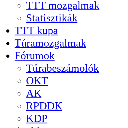
TTT mozgalmak
Statisztikák
TTT kupa
Túramozgalmak
Fórumok
Túrabeszámolók
OKT
AK
RPDDK
KDP