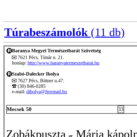
Túrabeszámolók
(11 db)
Baranya Megyei Természetbarát Szövetség
7621 Pécs, Tímár u. 21.
honlap:
http://www.baranyatermeszetbarat.hu
Szabó-Dalecker Ibolya
7627 Pécs, Bittner u.47.
(30) 846-0285
e-mail:
dibolya@freemail.hu
Mecsek 50
33
Zobákpuszta
Mária kápol