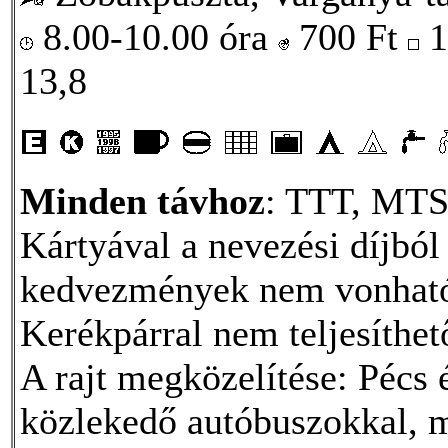
8.00-10.00 óra
700
Ft
1
13,8
Minden távhoz
: TTT, MTSZ
Kártyával a nevezési díjbó
kedvezmények nem vonható
Kerékpárral nem teljesíthet
A rajt megközelítése: Pécs
közlekedő autóbuszokkal, m