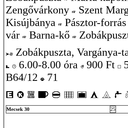
Zengővárkony
Szent Marg
Kisújbánya
Pásztor-forrá
vár
Barna-kő
Zobákpusz
Zobákpuszta, Vargánya-ta
6.00-8.00 óra
900
Ft
5
B64/12
71
Mecsek 30
25