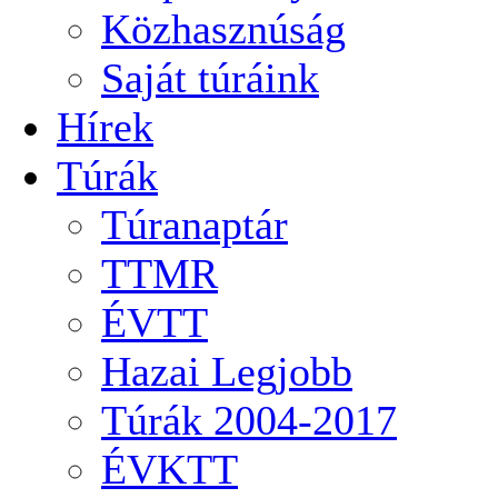
Közhasznúság
Saját túráink
Hírek
Túrák
Túranaptár
TTMR
ÉVTT
Hazai Legjobb
Túrák 2004-2017
ÉVKTT