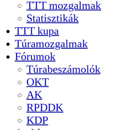
TTT mozgalmak
Statisztikák
TTT kupa
Túramozgalmak
Fórumok
Túrabeszámolók
OKT
AK
RPDDK
KDP