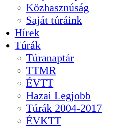
Közhasznúság
Saját túráink
Hírek
Túrák
Túranaptár
TTMR
ÉVTT
Hazai Legjobb
Túrák 2004-2017
ÉVKTT