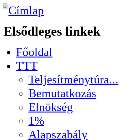
Elsődleges linkek
Főoldal
TTT
Teljesítménytúra...
Bemutatkozás
Elnökség
1%
Alapszabály