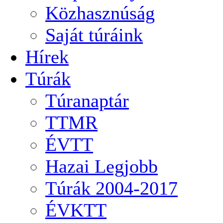
Közhasznúság
Saját túráink
Hírek
Túrák
Túranaptár
TTMR
ÉVTT
Hazai Legjobb
Túrák 2004-2017
ÉVKTT