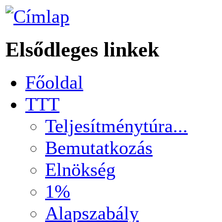
Elsődleges linkek
Főoldal
TTT
Teljesítménytúra...
Bemutatkozás
Elnökség
1%
Alapszabály