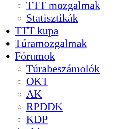
TTT mozgalmak
Statisztikák
TTT kupa
Túramozgalmak
Fórumok
Túrabeszámolók
OKT
AK
RPDDK
KDP