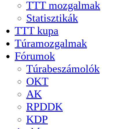
TTT mozgalmak
Statisztikák
TTT kupa
Túramozgalmak
Fórumok
Túrabeszámolók
OKT
AK
RPDDK
KDP