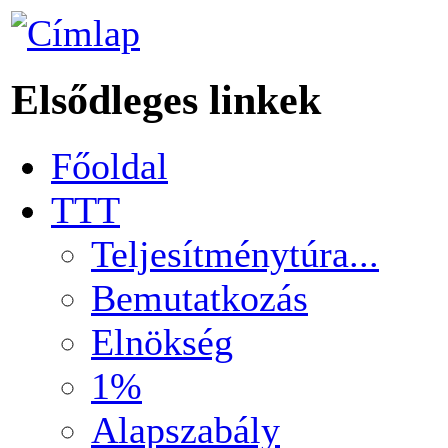
Elsődleges linkek
Főoldal
TTT
Teljesítménytúra...
Bemutatkozás
Elnökség
1%
Alapszabály