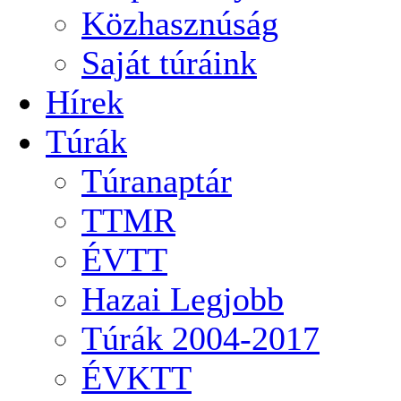
Közhasznúság
Saját túráink
Hírek
Túrák
Túranaptár
TTMR
ÉVTT
Hazai Legjobb
Túrák 2004-2017
ÉVKTT