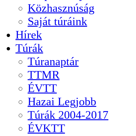
Közhasznúság
Saját túráink
Hírek
Túrák
Túranaptár
TTMR
ÉVTT
Hazai Legjobb
Túrák 2004-2017
ÉVKTT