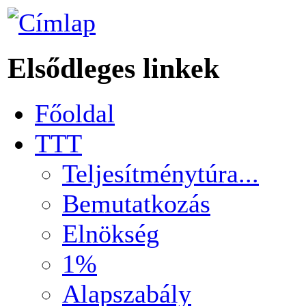
Elsődleges linkek
Főoldal
TTT
Teljesítménytúra...
Bemutatkozás
Elnökség
1%
Alapszabály