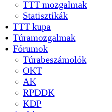
TTT mozgalmak
Statisztikák
TTT kupa
Túramozgalmak
Fórumok
Túrabeszámolók
OKT
AK
RPDDK
KDP