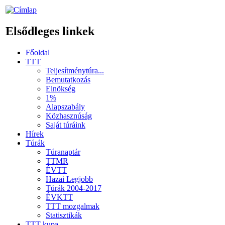
Elsődleges linkek
Főoldal
TTT
Teljesítménytúra...
Bemutatkozás
Elnökség
1%
Alapszabály
Közhasznúság
Saját túráink
Hírek
Túrák
Túranaptár
TTMR
ÉVTT
Hazai Legjobb
Túrák 2004-2017
ÉVKTT
TTT mozgalmak
Statisztikák
TTT kupa