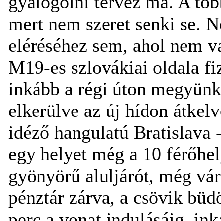
gyalogolni tervez ma. A töb
mert nem szeret senki se. N
eléréséhez sem, ahol nem v
M19-es szlovákiai oldala f
inkább a régi úton megyünk
elkerülve az új hídon átke
idéző hangulatú Bratislava 
egy helyet még a 10 férőhe
gyönyörű aluljárót, még vár
pénztár zárva, a csövik bü
perc a vonat indulásáig, ink