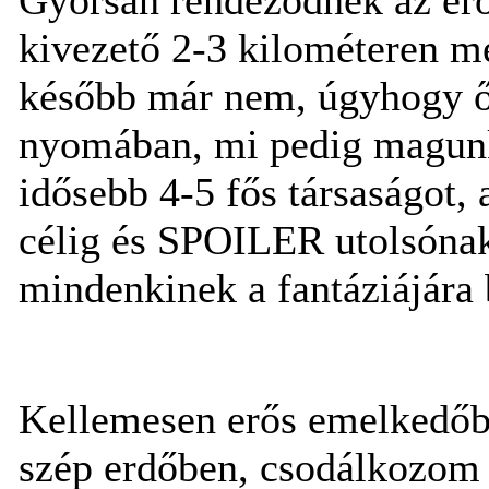
kivezető 2-3 kilométeren m
később már nem, úgyhogy ők
nyomában, mi pedig magunk
idősebb 4-5 fős társaságot,
célig és SPOILER utolsóna
mindenkinek a fantáziájára 
Kellemesen erős emelkedőbe
szép erdőben, csodálkozom 