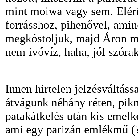
mint moiwa vagy sem. Elérü
forrásshoz, pihenővel, ami
megkóstoljuk, majd Áron me
nem ivóvíz, haha, jól szóra
Innen hirtelen jelzésváltássa
átvágunk néhány réten, pik
patakátkelés után kis emel
ami egy parizán emlékmű (?