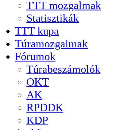
TTT mozgalmak
Statisztikák
TTT kupa
Túramozgalmak
Fórumok
Túrabeszámolók
OKT
AK
RPDDK
KDP