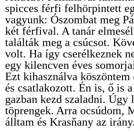
spicces férfi felhörpintett 
vagyunk: Ószombat meg Pár
két férfival. A tanár elmesé
találták meg a csúcsot. Köv
volt. Ha így cserélkeznek n
egy kilencven éves somorjai 
Ezt kihasználva köszöntem é
és csatlakozott. Én is, ő is
gazban kezd szaladni. Úgy l
töprengek. Arra ocsúdom, M
álltam és Krasňany az irány