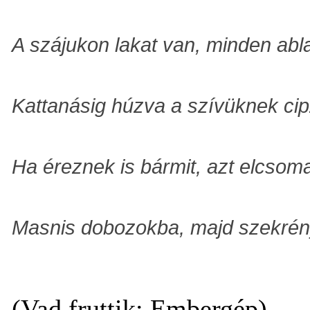
A szájukon lakat van, minden abl
Kattanásig húzva a szívüknek cip
Ha éreznek is bármit, azt elcsom
Masnis dobozokba, majd szekrén
(Vad fruttik: Embergép)