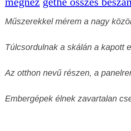
megnéz
gethe összes beszá
Műszerekkel mérem a nagy közö
T
úlcsordulnak a skálán a kapott
Az otthon nevű részen, a panelr
Embergépek élnek zavartalan cs