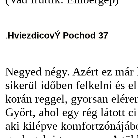
.
HviezdicovÝ Pochod 37
Negyed négy. Azért ez már h
sikerül időben felkelni és e
korán reggel, gyorsan elére
Győrt, ahol egy rég látott 
aki kilépve komfortzónájáb