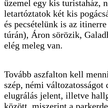
üzemel egy kis turistaház, n
letartóztatok két kis pogács
és pecsételünk is az itinerr
túrán), Áron sörözik, Galad
elég meleg van.
Tovább aszfalton kell menni
szép, némi változatosságot 
elugrálás jelent, illetve ha
között, miszerint a parker