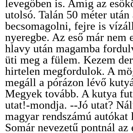
levegőben is. Amíg az esők
utolsó. Talán 50 méter után 
becsomagolni, fejre is vízál
nyeregbe. Az eső már nem e
hlavy után magamba fordulv
üti meg a fülem. Kezem de
hirtelen megfordulok. A mö
megáll a pórázon lévő kutyá
Megyek tovább. A kutya fut 
utat!-mondja. --Jó utat? N
magyar rendszámú autókat l
Somár nevezetű pontnál az 