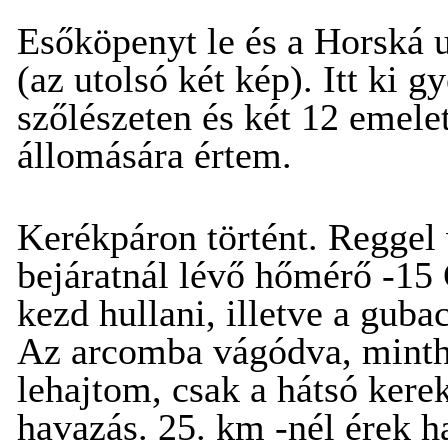
Esőköpenyt le és a Horská 
(az utolsó két kép). Itt ki gy
szőlészeten és két 12 emele
állomására értem.
Kerékpáron történt. Reggel
bejáratnál lévő hőmérő -15 
kezd hullani, illetve a guba
Az arcomba vágódva, minth
lehajtom, csak a hátsó kere
havazás. 25. km -nél érek h