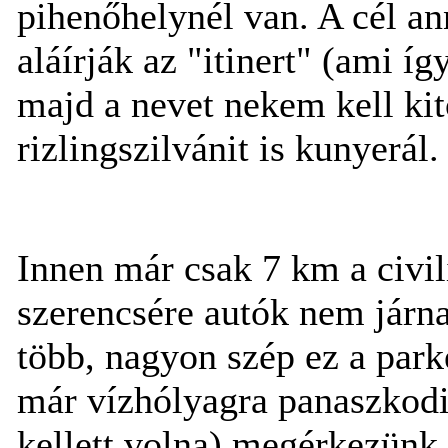
pihenőhelynél van. A cél ann
aláírják az "itinert" (ami íg
majd a nevet nekem kell kit
rizlingszilvánit is kunyerál
Innen már csak 7 km a civil
szerencsére autók nem járna
több, nagyon szép ez a park
már vízhólyagra panaszkodik
kellett volna) megérkezünk