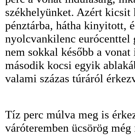
székhelyünket. Azért kicsit
pénztárba, hátha kinyitott, 
nyolcvankilenc eurócenttel 
nem sokkal később a vonat i
második kocsi egyik ablaká
valami százas túráról érkez
Tíz perc múlva meg is érke
váróteremben ücsörög még n