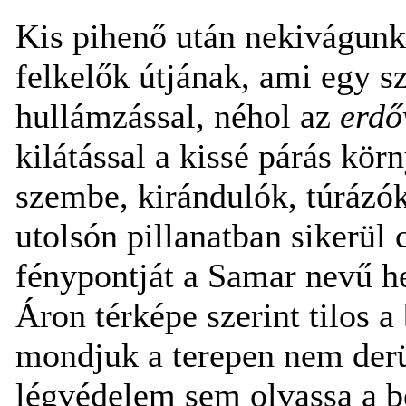
Kis pihenő után nekivágunk 
felkelők útjának, ami egy sz
hullámzással, néhol az
erdő
kilátással a kissé párás kör
szembe, kirándulók, túrázók
utolsón pillanatban sikerül 
fénypontját a Samar nevű heg
Áron térképe szerint tilos a
mondjuk a terepen nem derü
légvédelem sem olvassa a 