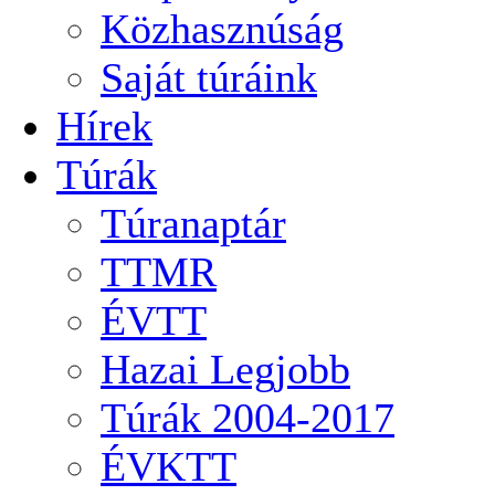
Közhasznúság
Saját túráink
Hírek
Túrák
Túranaptár
TTMR
ÉVTT
Hazai Legjobb
Túrák 2004-2017
ÉVKTT