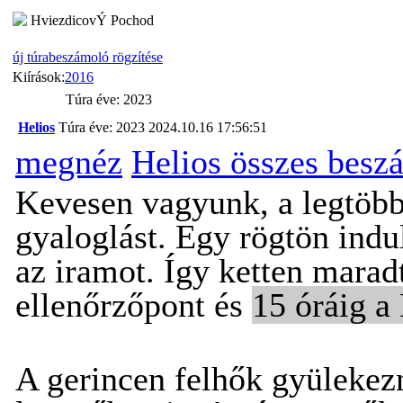
HviezdicovÝ Pochod
új túrabeszámoló rögzítése
Kiírások:
2016
Túra éve: 2023
Helios
Túra éve: 2023
2024.10.16 17:56:51
megnéz
Helios összes besz
Kevesen vagyunk, a legtöbb
gyaloglást. Egy rögtön indu
az iramot. Így ketten marad
ellenőrzőpont és
15 óráig a
A gerincen felhők gyülekez