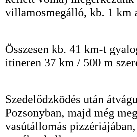
villamosmegálló, kb. 1 km a
Összesen kb. 41 km-t gyalo
itineren 37 km / 500 m szere
Szedelődzködés után átvágu
Pozsonyban, majd még megál
vasútállomás pizzériájában