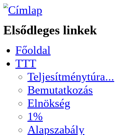
Elsődleges linkek
Főoldal
TTT
Teljesítménytúra...
Bemutatkozás
Elnökség
1%
Alapszabály