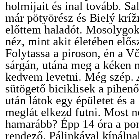
holmijait és inal tovább. Sa
már pötyörész és Bielý krížn
előttem haladót. Mosolygok
néz, mint akit életében elős
Folytassa a piroson, én a V
sárgán, utána meg a kéken
kedvem levetni. Még szép. A
sütögető biciklisek a pihe
után látok egy épületet és a
meglát elkezd futni. Most 
hamarább? Épp 14 óra a pon
rendező. Pálinkával kínálna