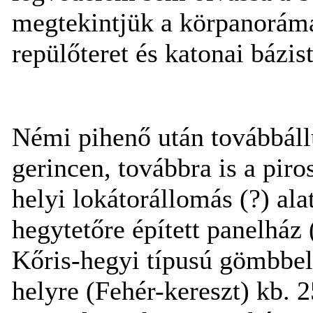
megtekintjük a körpanorámát
repülőteret és katonai bázist
Némi pihenő után továbbáll
gerincen, továbbra is a pir
helyi lokátorállomás (?) ala
hegytetőre épített panelház 
Kőris-hegyi típusú gömbbel
helyre (Fehér-kereszt) kb. 