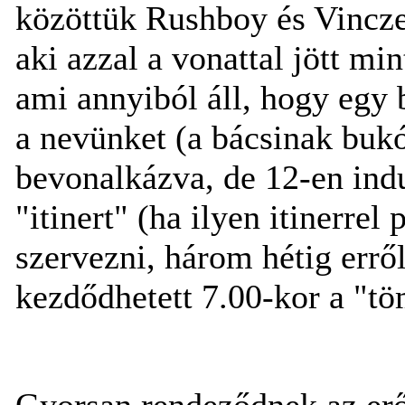
közöttük Rushboy és Vincze
aki azzal a vonattal jött m
ami annyiból áll, hogy egy b
a nevünket (a bácsinak bukó
bevonalkázva, de 12-en ind
"itinert" (ha ilyen itinerrel
szervezni, három hétig errő
kezdődhetett 7.00-kor a "tö
Gyorsan rendeződnek az erő