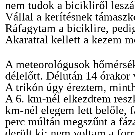
nem tudok a bicikliről leszá
Vállal a kerítésnek támas
Ráfagytam a biciklire, pedig
Akarattal kellett a kezem m
A meteorológusok hőmérsékl
délelőtt. Délután 14 órakor
A trikón úgy éreztem, minth
A 6. km-nél elkezdtem reszk
km-nél elegem lett belőle, 
perc múltán megszűnt a fázá
derült ki: nem voltam a for