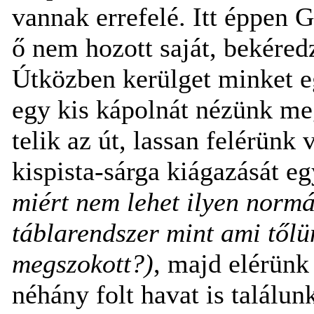
vannak errefelé. Itt éppen 
ő nem hozott saját, bekére
Útközben kerülget minket e
egy kis kápolnát nézünk me
telik az út, lassan felérünk
kispista-sárga kiágazását 
miért nem lehet ilyen normá
táblarendszer mint ami től
megszokott?)
, majd elérünk
néhány folt havat is találun