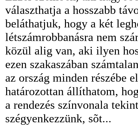
választhatja a hosszabb táv
beláthatjuk, hogy a két leg
létszámrobbanásra nem szá
közül alig van, aki ilyen ho
ezen szakaszában számtalan
az ország minden részébe el
határozottan állíthatom, ho
a rendezés színvonala tekin
szégyenkezzünk, sõt...