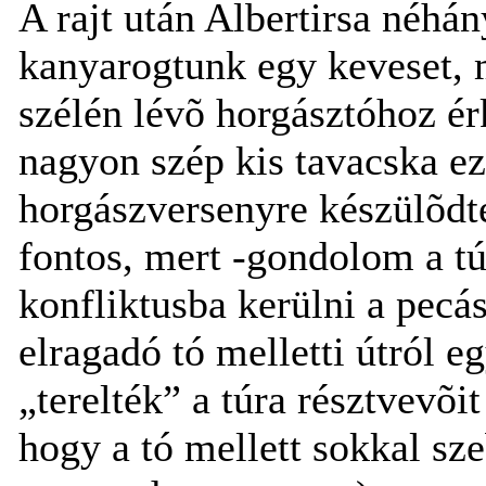
A rajt után Albertirsa néhán
kanyarogtunk egy keveset, 
szélén lévõ horgásztóhoz é
nagyon szép kis tavacska ez
horgászversenyre készülõd
fontos, mert -gondolom a t
konfliktusba kerülni a pecá
elragadó tó melletti útról e
„terelték” a túra résztvevõi
hogy a tó mellett sokkal sz