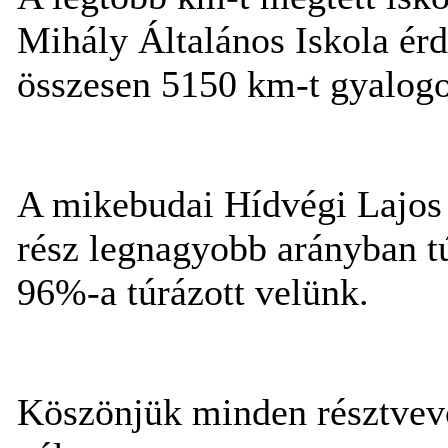
Mihály Általános Iskola érd
összesen 5150 km-t gyalogol
A mikebudai Hídvégi Lajos Á
rész legnagyobb arányban t
96%-a túrázott velünk.
Köszönjük minden résztvev