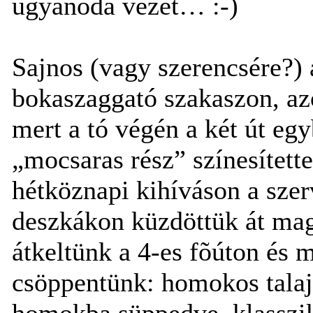
ugyanoda vezet… :-)
Sajnos (vagy szerencsére?) a
bokaszaggató szakaszon, az
mert a tó végén a két út egy
„mocsaras rész” színesített
hétköznapi kihíváson a szer
deszkákon küzdöttük át mag
átkeltünk a 4-es fõúton és 
csöppentünk: homokos talaj
homokba süppedve, klasszik