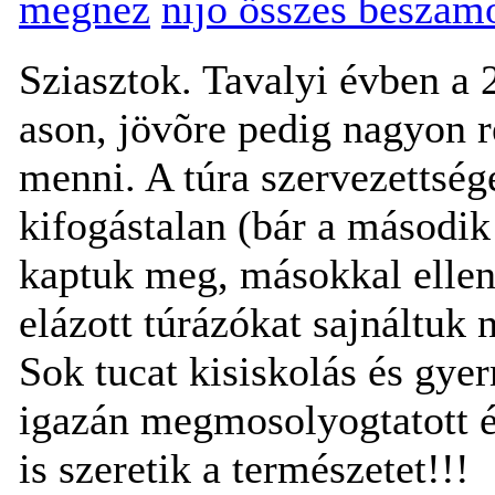
megnéz
nijo összes beszám
Sziasztok. Tavalyi évben a
ason, jövõre pedig nagyon 
menni. A túra szervezettsége
kifogástalan (bár a második 
kaptuk meg, másokkal ellen
elázott túrázókat sajnáltuk
Sok tucat kisiskolás és gye
igazán megmosolyogtatott é
is szeretik a természetet!!!