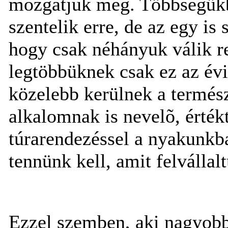
mozgatjuk meg. Többségükbe
szentelik erre, de az egy is
hogy csak néhányuk válik r
legtöbbüknek csak ez az évi
közelebb kerülnek a termész
alkalomnak is nevelõ, érték
túrarendezéssel a nyakunkba
tennünk kell, amit felvállal
Ezzel szemben, aki nagyobb