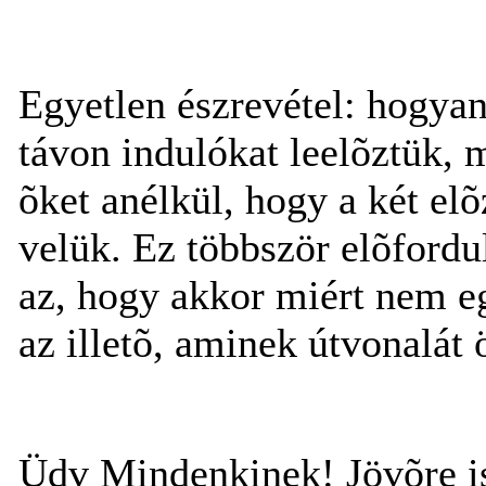
Egyetlen észrevétel: hogya
távon indulókat leelõztük, m
õket anélkül, hogy a két elõ
velük. Ez többször elõfordu
az, hogy akkor miért nem e
az illetõ, aminek útvonalát
Üdv Mindenkinek! Jövõre is