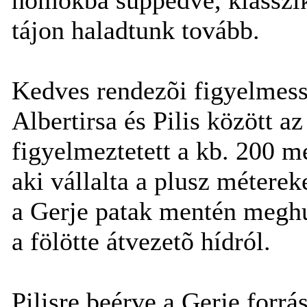
tájon haladtunk tovább.
Kedves rendezõi figyelmess
Albertirsa és Pilis között a
figyelmeztetett a kb. 200 mé
aki vállalta a plusz méterek
a Gerje patak mentén meghú
a fölötte átvezetõ hídról.
Pilisre beérve a Gerje forrás