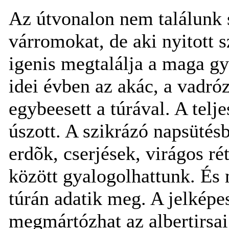
Az útvonalon nem találunk s
várromokat, de aki nyitott s
igenis megtalálja a maga g
idei évben az akác, a vadró
egybeesett a túrával. A telj
úszott. A szikrázó napsüté
erdõk, cserjések, virágos 
között gyalogolhattunk. És
túrán adatik meg. A jelképe
megmártózhat az albertirsa