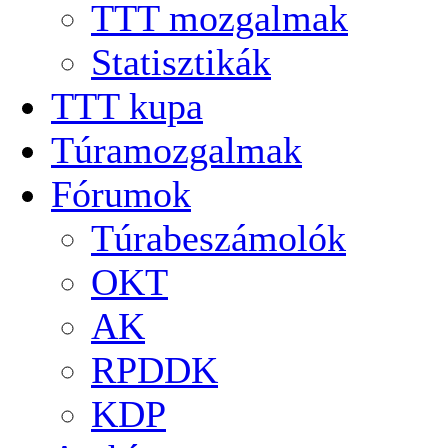
TTT mozgalmak
Statisztikák
TTT kupa
Túramozgalmak
Fórumok
Túrabeszámolók
OKT
AK
RPDDK
KDP