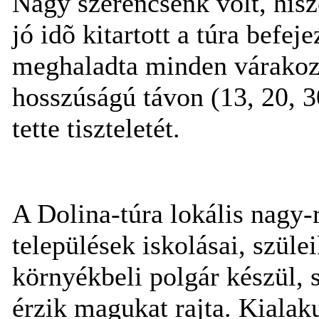
Nagy szerencsénk volt, hisz
jó idõ kitartott a túra befej
meghaladta minden várakoz
hosszúságú távon (13, 20, 
tette tiszteletét.
A Dolina-túra lokális nagy-
települések iskolásai, szül
környékbeli polgár készül, s
érzik magukat rajta. Kialak