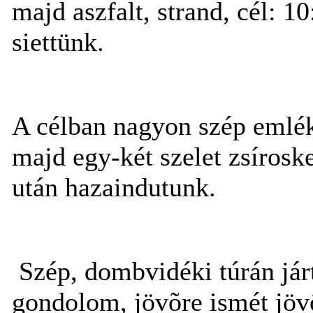
majd aszfalt, strand, cél: 1
siettünk.
A célban nagyon szép emlék
majd egy-két szelet zsíro
után hazaindutunk.
Szép, dombvidéki túrán jár
gondolom, jövõre ismét jöv