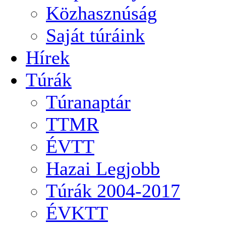
Közhasznúság
Saját túráink
Hírek
Túrák
Túranaptár
TTMR
ÉVTT
Hazai Legjobb
Túrák 2004-2017
ÉVKTT