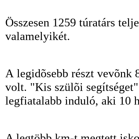
Összesen 1259 túratárs telje
valamelyikét.
A legidõsebb részt vevõnk 8
volt. "Kis szülõi segítséget
legfiatalabb induló, aki 10
A legtöbb km-t megtett isko