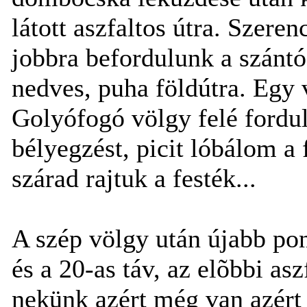
látott aszfaltos útra. Szeren
jobbra befordulunk a szántó
nedves, puha földútra. Egy
Golyófogó völgy felé fordul
bélyegzést, picit lóbálom a
szárad rajtuk a festék...
A szép völgy után újabb pon
és a 20-as táv, az elõbbi as
nekünk azért még van azért