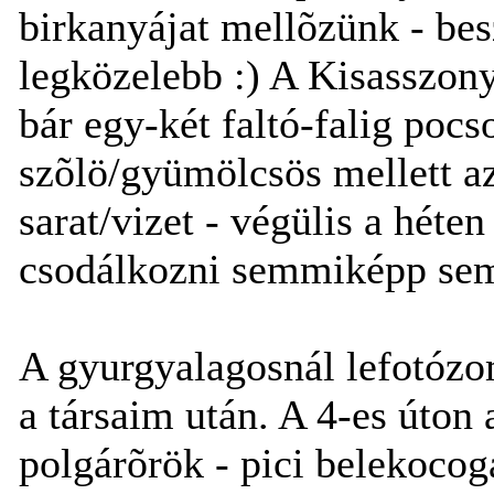
birkanyájat mellõzünk - bes
legközelebb :) A Kisasszon
bár egy-két faltó-falig pocs
szõlö/gyümölcsös mellett az
sarat/vizet - végülis a héte
csodálkozni semmiképp sem
A gyurgyalagosnál lefotózom
a társaim után. A 4-es úton a
polgárõrök - pici belekocogá