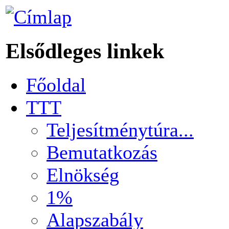
Elsődleges linkek
Főoldal
TTT
Teljesítménytúra...
Bemutatkozás
Elnökség
1%
Alapszabály