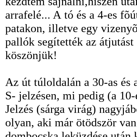
kezdtem sajnálni,hiszen ut
arrafelé... A tó és a 4-es fõ
patakon, illetve egy vizenyõs
pallók segítették az átjutás
köszönjük!
Az út túloldalán a 30-as és
S- jelzésen, mi pedig (a 10
Jelzés (sárga virág) nagyjáb
olyan, aki már ötödször van
dombocska leküzdése után k