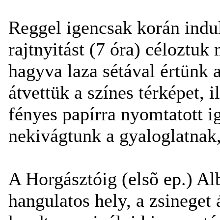
Reggel igencsak korán indu
rajtnyitást (7 óra) céloztuk 
hagyva laza sétával értünk a
átvettük a színes térképet, i
fényes papírra nyomtatott i
nekivágtunk a gyaloglatnak,
A Horgásztóig (elsõ ep.) Alb
hangulatos hely, a zsineget 