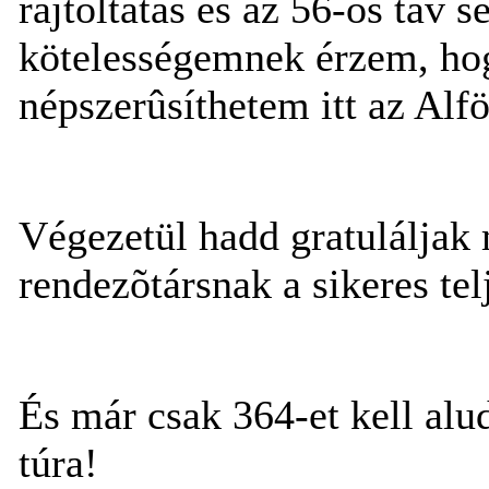
rajtoltatás és az 56-os táv 
kötelességemnek érzem, ho
népszerûsíthetem itt az Alfö
Végezetül hadd gratuláljak
rendezõtársnak a sikeres telj
És már csak 364-et kell alu
túra!