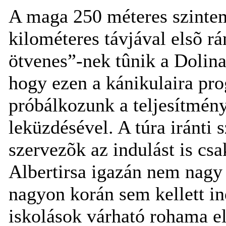
A maga 250 méteres szintem
kilométeres távjával elsõ r
ötvenes”-nek tûnik a Dolin
hogy ezen a kánikulaira prog
próbálkozunk a teljesítmén
leküzdésével. A túra iránti 
szervezõk az indulást is csa
Albertirsa igazán nem nagy
nagyon korán sem kellett in
iskolások várható rohama e