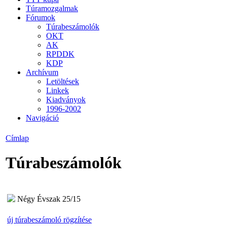
Túramozgalmak
Fórumok
Túrabeszámolók
OKT
AK
RPDDK
KDP
Archívum
Letöltések
Linkek
Kiadványok
1996-2002
Navigáció
Címlap
Túrabeszámolók
Négy Évszak 25/15
új túrabeszámoló rögzítése