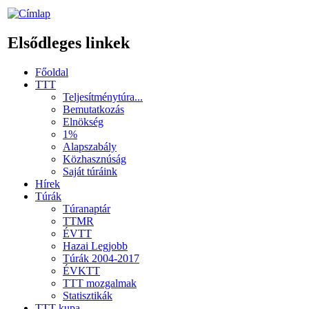
Elsődleges linkek
Főoldal
TTT
Teljesítménytúra...
Bemutatkozás
Elnökség
1%
Alapszabály
Közhasznúság
Saját túráink
Hírek
Túrák
Túranaptár
TTMR
ÉVTT
Hazai Legjobb
Túrák 2004-2017
ÉVKTT
TTT mozgalmak
Statisztikák
TTT kupa