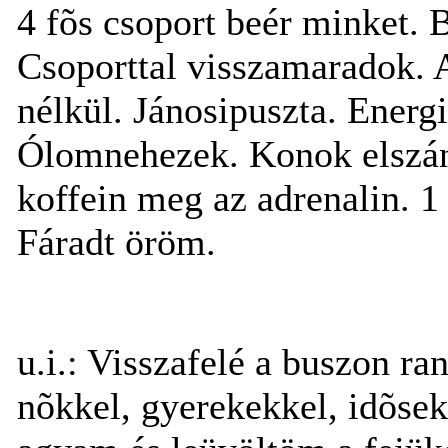
4 fõs csoport beér minket. 
Csoporttal visszamaradok. A
nélkül. Jánosipuszta. Energi
Ólomnehezek. Konok elszánt
koffein meg az adrenalin. 1 
Fáradt öröm.
u.i.: Visszafelé a buszon r
nõkkel, gyerekekkel, idõsek