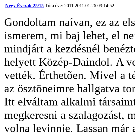
Négy Évszak 25/15
Túra éve: 2011
2011.01.26 09:14:52
Gondoltam naívan, ez az el
ismerem, mi baj lehet, el n
mindjárt a kezdésnél benéz
helyett Közép-Daindol. A ve
vették. Érthetõen. Mivel a t
az ösztöneimre hallgatva to
Itt elváltam alkalmi társaim
megkeresni a szalagozást, me
volna levinnie. Lassan már 