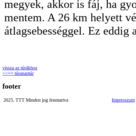
megyek, akkor is fáj, ha gyo
mentem. A 26 km helyett vég
átlagsebességgel. Ez eddig
vissza az túrákhoz
<<== túranaptár
footer
2025. TTT Minden jog fenntartva
Impresszum