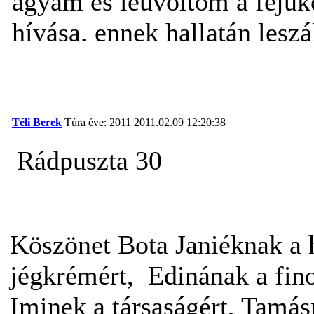
agyam és leüvöltöm a fejük
hívása. ennek hallatán leszál
Téli Berek
Túra éve: 2011
2011.02.09 12:20:38
Rádpuszta 30
Köszönet Bota Janiéknak a h
jégkrémért, Edinának a fin
Iminek a társaságért, Tamás