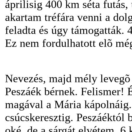
áprilisig 400 km séta futás
akartam tréfára venni a dolg
feladta és úgy támogatták. 4
Ez nem fordulhatott elõ mé
Nevezés, majd mély levegõ é
Peszáék bérnek. Felismer! É
magával a Mária kápolnáig
csúcskeresztig. Peszáéktól 
oké, de a sárgát elvétem. 6