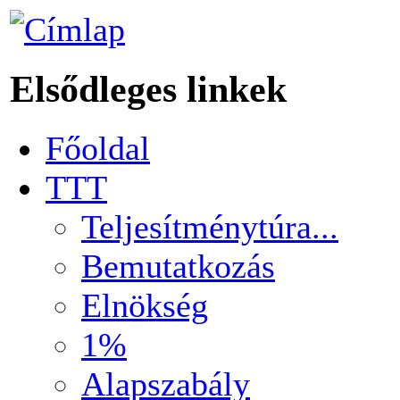
Elsődleges linkek
Főoldal
TTT
Teljesítménytúra...
Bemutatkozás
Elnökség
1%
Alapszabály