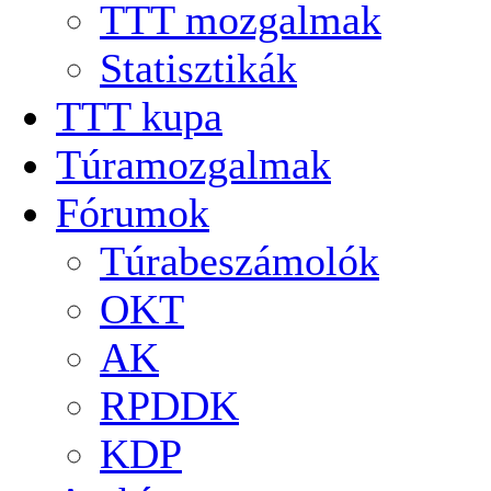
TTT mozgalmak
Statisztikák
TTT kupa
Túramozgalmak
Fórumok
Túrabeszámolók
OKT
AK
RPDDK
KDP