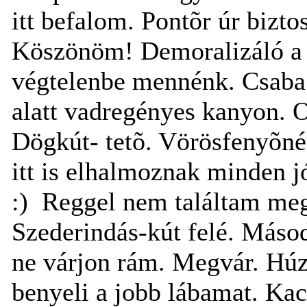
itt befalom. Pontõr úr bizto
Köszönöm! Demoralizáló a 
végtelenbe mennénk. Csaba 
alatt vadregényes kanyon. O
Dögkút- tetõ. Vörösfenyõnél
itt is elhalmoznak minden j
:) Reggel nem találtam meg
Szederindás-kút felé. Más
ne várjon rám. Megvár. Hú
benyeli a jobb lábamat. Ka