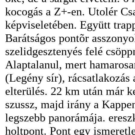
kocogás a Z+-en. Utolér Cs
képviseletében. Együtt tra
Barátságos pontõr asszonyo
szelidgesztenyés felé csöppn
Alaptalanul, mert hamarosan
(Legény sír), rácsatlakozás
elterülés. 22 km után már ke
szussz, majd irány a Kappe
legszebb panorámája. ereszk
holtpont. Pont egy ismeret