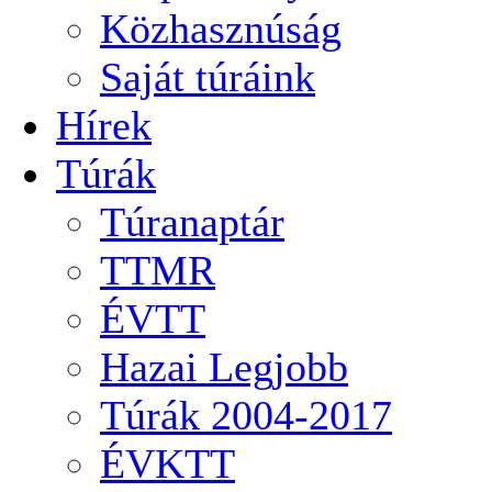
Közhasznúság
Saját túráink
Hírek
Túrák
Túranaptár
TTMR
ÉVTT
Hazai Legjobb
Túrák 2004-2017
ÉVKTT