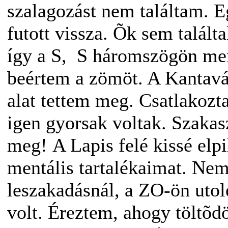
szalagozást nem találtam. E
futott vissza. Õk sem talál
így a S, S háromszögön ment
beértem a zömöt. A Kantavá
alat tettem meg. Csatlakozt
igen gyorsak voltak. Szaka
meg! A Lapis felé kissé elpi
mentális tartalékaimat. Nem
leszakadásnál, a ZO-ön utol
volt. Éreztem, ahogy töltõd