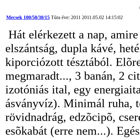
Mecsek 100/50/30/15
Túra éve: 2011
2011.05.02 14:15:02
Hát elérkezett a nap, amir
elszántság, dupla kávé, het
kiporciózott tésztából. Elõre
megmaradt..., 3 banán, 2 ci
izotóniás ital, egy energiait
ásványvíz). Minimál ruha, t
rövidnadrág, edzõcipõ, csere
esõkabát (erre nem...). Egés