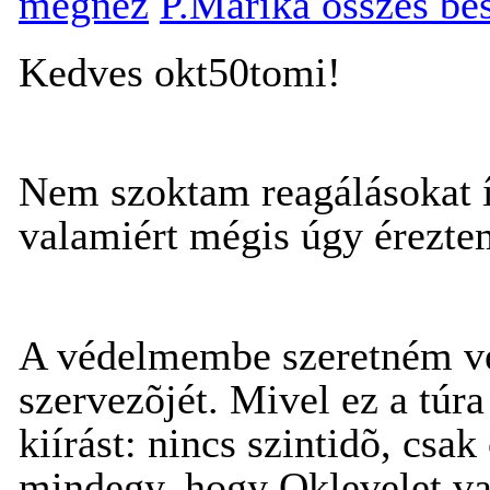
megnéz
P.Marika összes be
Kedves okt50tomi!
Nem szoktam reagálásokat í
valamiért mégis úgy érezt
A védelmembe szeretném ven
szervezõjét. Mivel ez a túr
kiírást: nincs szintidõ, csak
mindegy, hogy Oklevelet v