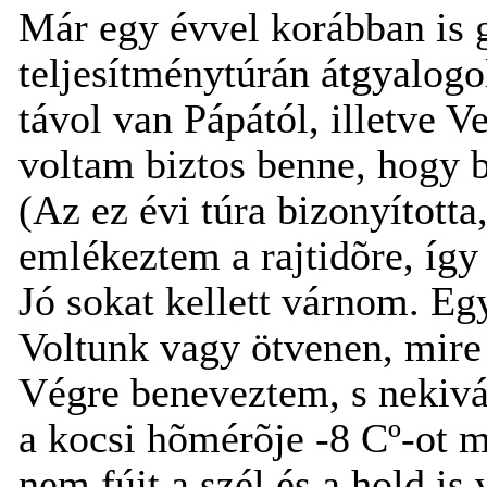
Már egy évvel korábban is 
teljesítménytúrán átgyalogol
távol van Pápától, illetve 
voltam biztos benne, hogy b
(Az ez évi túra bizonyított
emlékeztem a rajtidõre, így
Jó sokat kellett várnom. Eg
Voltunk vagy ötvenen, mire 
Végre beneveztem, s nekivág
a kocsi hõmérõje -8 Cº-ot m
nem fújt a szél és a hold is v