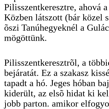
Pilisszentkeresztre, ahová a
Közben látszott (bár közel 
õszi Tanúhegyeknél a Gulác
mögöttünk.
Pilisszentkeresztrõl, a több
bejáratát. Ez a szakasz kis
tapadt a hó. Jeges hóban ba
kiderült, az elsõ hidat ki ke
jobb parton. amikor elfogyot