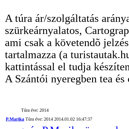
A túra ár/szolgáltatás arány
szürkeárnyalatos, Cartograph
ami csak a követendõ jelzés
tartalmazza (a turistautak.h
kattintással el tudja készíte
A Szántói nyeregben tea és 
Túra éve: 2014
P.Marika
Túra éve: 2014
2014.01.02 16:47:37