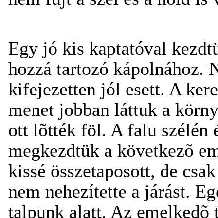
Egy jó kis kaptatóval kezdtük
hozzá tartozó kápolnához.
kifejezetten jól esett. A ker
menet jobban láttuk a környé
ott lõtték föl. A falu szélén
megkezdtük a következõ em
kissé összetaposott, de csak
nem nehezítette a járást. Eg
talpunk alatt. Az emelkedõ t