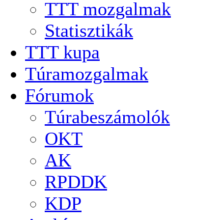
TTT mozgalmak
Statisztikák
TTT kupa
Túramozgalmak
Fórumok
Túrabeszámolók
OKT
AK
RPDDK
KDP