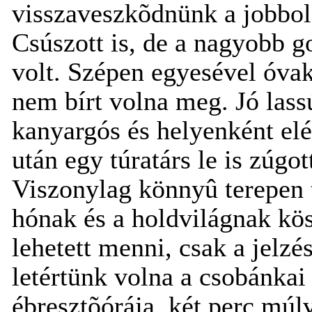
visszaveszkõdnünk a jobbold
Csúszott is, de a nagyobb g
volt. Szépen egyesével óvak
nem bírt volna meg. Jó lass
kanyargós és helyenként elé
után egy túratárs le is zúgot
Viszonylag könnyû terepen 
hónak és a holdvilágnak kös
lehetett menni, csak a jelzé
letértünk volna a
csobánkai 
ébresztõórája, két perc múl