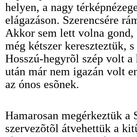
helyen, a nagy térképnézeg
elágazáson. Szerencsére rám
Akkor sem lett volna gond,
még kétszer kereszteztük, s 
Hosszú-hegyrõl szép volt a k
után már nem igazán volt e
az ónos esõnek.
Hamarosan megérkeztük a S
szervezõtõl átvehettük a kit