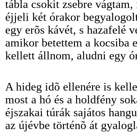
tábla csokit zsebre vágtam, i
éjjeli két órakor begyalogo
egy erõs kávét, s hazafelé v
amikor betettem a kocsiba 
kellett állnom, aludni egy ór
A hideg idõ ellenére is kell
most a hó és a holdfény soka
éjszakai túrák sajátos hangu
az újévbe történõ át gyalogl