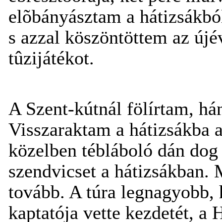
elõbányásztam a hátizsákbó
s azzal köszöntöttem az újé
tûzijátékot.
A Szent-kútnál fölírtam, hán
Visszaraktam a hátizsákba a
közelben tébláboló dán dog 
szendvicset a hátizsákban. 
tovább. A túra legnagyobb,
kaptatója vette kezdetét, a