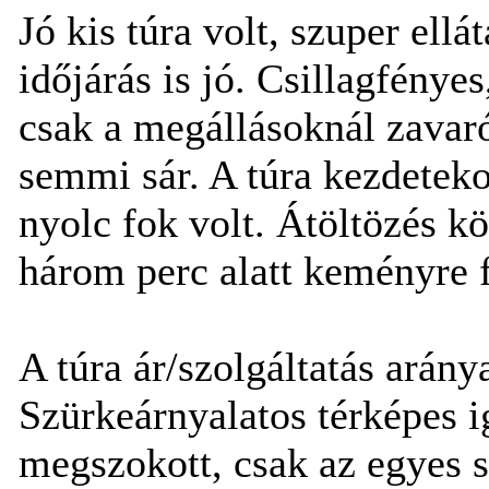
Jó kis túra volt, szuper ellá
időjárás is jó. Csillagfénye
csak a megállásoknál zavar
semmi sár. A túra kezdetek
nyolc fok volt. Átöltözés k
három perc alatt keményre f
A túra ár/szolgáltatás arány
Szürkeárnyalatos térképes i
megszokott, csak az egyes 