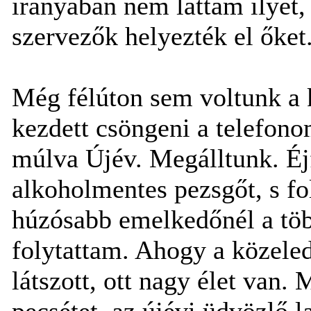
irányában nem láttam ilyet,
szervezők helyezték el őket
Még félúton sem voltunk a 
kezdett csöngeni a telefono
múlva Újév. Megálltunk. Éjf
alkoholmentes pezsgőt, s f
húzósabb emelkedőnél a töb
folytattam. Ahogy a közele
látszott, ott nagy élet van.
pecsétet, az újévi üdvözlő l