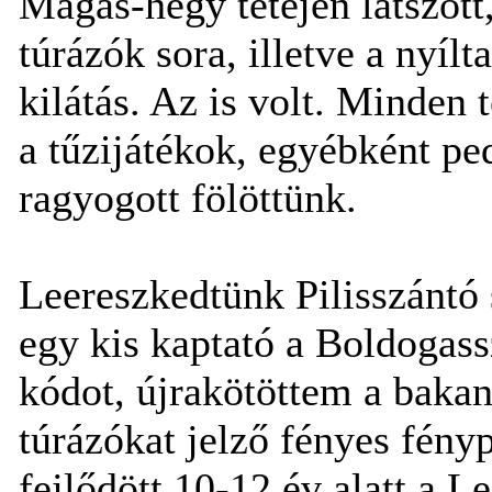
Magas-hegy tetején látszott
túrázók sora, illetve a nyíl
kilátás. Az is volt. Minden 
a tűzijátékok, egyébként pe
ragyogott fölöttünk.
Leereszkedtünk Pilisszántó s
egy kis kaptató a Boldogas
kódot, újrakötöttem a bakan
túrázókat jelző fényes fény
fejlődött 10-12 év alatt a 