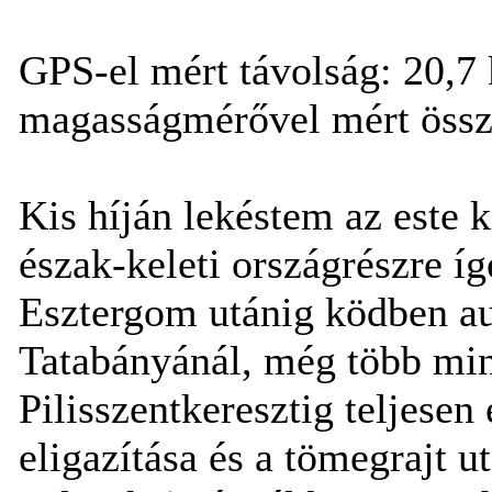
GPS-el mért távolság: 20,7
magasságmérővel mért össze
Kis híján lekéstem az este k
észak-keleti országrészre íg
Esztergom utánig ködben aut
Tatabányánál, még több mint
Pilisszentkeresztig teljesen
eligazítása és a tömegrajt 