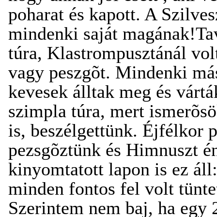
poharat és kapott. A Szilve
mindenki saját magának!Tav
túra, Klastrompusztánál vo
vagy peszgõt. Mindenki má
kevesek álltak meg és vártá
szimpla túra, mert ismerõs
is, beszélgettünk. Éjfélkor 
pezsgõztünk és Himnuszt é
kinyomtatott lapon is ez áll
minden fontos fel volt tünt
Szerintem nem baj, ha egy 