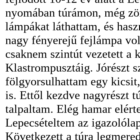
nyomában túrámon, még zöm
lámpákat láthattam, és hasz
nagy fényerejű fejlámpa vol
csaknem szintút vezetett a 
Klastrompusztáig. Jórészt s
fölgyorsulhattam egy kicsit
is. Ettől kezdve nagyrészt t
talpaltam. Elég hamar elért
Lepecsételtem az igazolólap
Következett a túra legmere