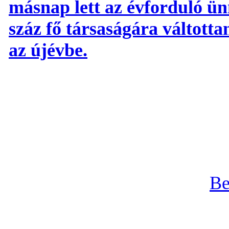
másnap lett az évforduló ün
száz fő társaságára váltott
az újévbe.
Be