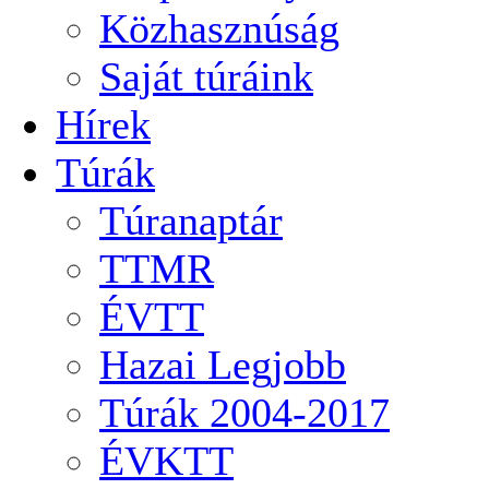
Közhasznúság
Saját túráink
Hírek
Túrák
Túranaptár
TTMR
ÉVTT
Hazai Legjobb
Túrák 2004-2017
ÉVKTT