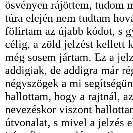
ösvényen rájöttem, tudom má
túra elején nem tudtam hová
fölírtam az újabb kódot, s 
célig, a zöld jelzést kellet
még sosem jártam. Ez a jelz
addigiak, de addigra már ré
négyszögek a mi segítségünk
hallottam, hogy a rajtnál, a
nevezéskor viszont hallotta
útvonalat, s mivel a jelzés