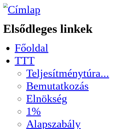
Elsődleges linkek
Főoldal
TTT
Teljesítménytúra...
Bemutatkozás
Elnökség
1%
Alapszabály