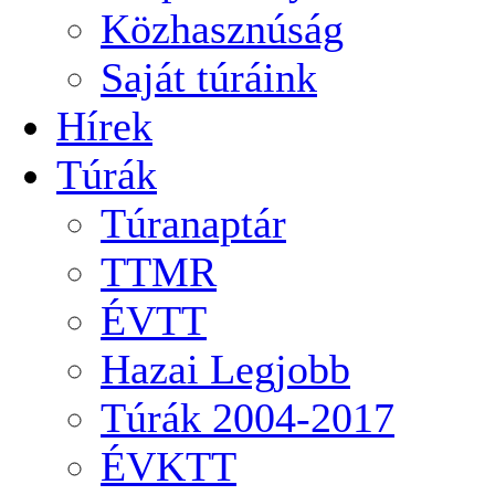
Közhasznúság
Saját túráink
Hírek
Túrák
Túranaptár
TTMR
ÉVTT
Hazai Legjobb
Túrák 2004-2017
ÉVKTT