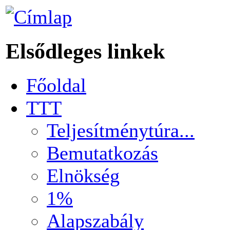
Elsődleges linkek
Főoldal
TTT
Teljesítménytúra...
Bemutatkozás
Elnökség
1%
Alapszabály