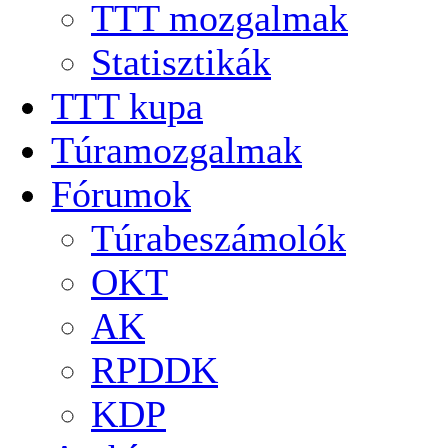
TTT mozgalmak
Statisztikák
TTT kupa
Túramozgalmak
Fórumok
Túrabeszámolók
OKT
AK
RPDDK
KDP