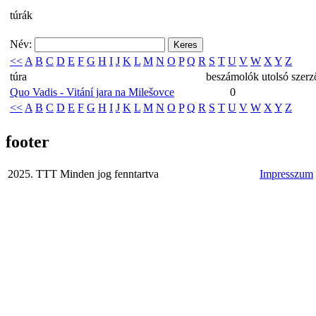
túrák
Név:
<<
A
B
C
D
E
F
G
H
I
J
K
L
M
N
O
P
Q
R
S
T
U
V
W
X
Y
Z
túra
beszámolók
utolsó
szerz
Quo Vadis - Vitání jara na Milešovce
0
<<
A
B
C
D
E
F
G
H
I
J
K
L
M
N
O
P
Q
R
S
T
U
V
W
X
Y
Z
footer
2025. TTT Minden jog fenntartva
Impresszum