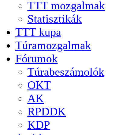
TTT mozgalmak
Statisztikák
TTT kupa
Túramozgalmak
Fórumok
Túrabeszámolók
OKT
AK
RPDDK
KDP