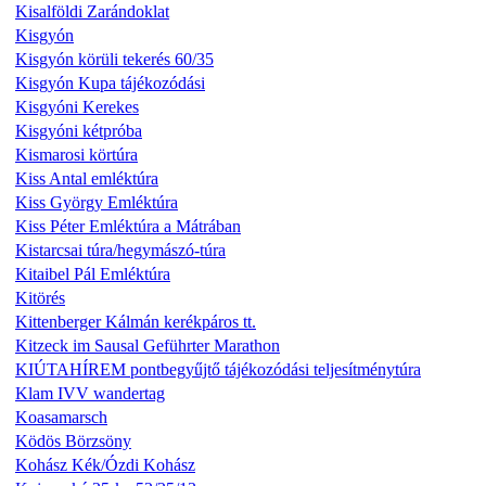
Kisalföldi Zarándoklat
Kisgyón
Kisgyón körüli tekerés 60/35
Kisgyón Kupa tájékozódási
Kisgyóni Kerekes
Kisgyóni kétpróba
Kismarosi körtúra
Kiss Antal emléktúra
Kiss György Emléktúra
Kiss Péter Emléktúra a Mátrában
Kistarcsai túra/hegymászó-túra
Kitaibel Pál Emléktúra
Kitörés
Kittenberger Kálmán kerékpáros tt.
Kitzeck im Sausal Geführter Marathon
KIÚTAHÍREM pontbegyűjtő tájékozódási teljesítménytúra
Klam IVV wandertag
Koasamarsch
Ködös Börzsöny
Kohász Kék/Ózdi Kohász