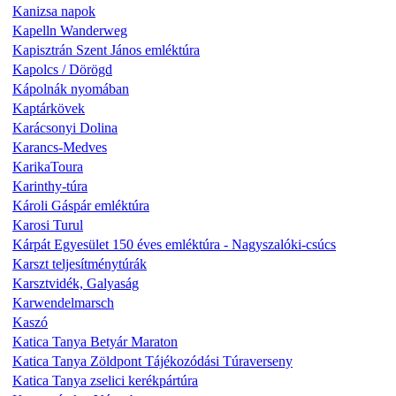
Kanizsa napok
Kapelln Wanderweg
Kapisztrán Szent János emléktúra
Kapolcs / Dörögd
Kápolnák nyomában
Kaptárkövek
Karácsonyi Dolina
Karancs-Medves
KarikaToura
Karinthy-túra
Károli Gáspár emléktúra
Karosi Turul
Kárpát Egyesület 150 éves emléktúra - Nagyszalóki-csúcs
Karszt teljesítménytúrák
Karsztvidék, Galyaság
Karwendelmarsch
Kaszó
Katica Tanya Betyár Maraton
Katica Tanya Zöldpont Tájékozódási Túraverseny
Katica Tanya zselici kerékpártúra