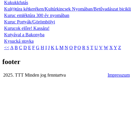
Kukukkfutás
Kul(t)túra kétkeréken/Kultúrkincsek Nyomában/Betűvadászat bicikliv
Kuruc emléktúra 300 év nyomában
Kuruc Portyák/Görömbölyi
Kurucok előre! Kassára!
Kutyával a Bakonyba
Kysucká stovka
<<
A
B
C
D
E
F
G
H
I
J
K
L
M
N
O
P
Q
R
S
T
U
V
W
X
Y
Z
footer
2025. TTT Minden jog fenntartva
Impresszum