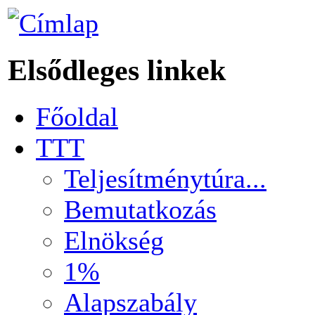
Elsődleges linkek
Főoldal
TTT
Teljesítménytúra...
Bemutatkozás
Elnökség
1%
Alapszabály