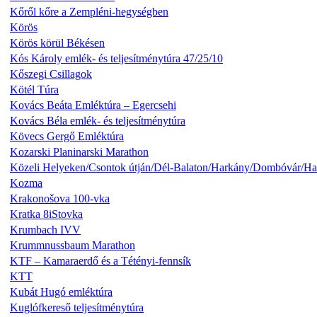
Kőről kőre a Zempléni-hegységben
Körös
Körös körül Békésen
Kós Károly emlék- és teljesítménytúra 47/25/10
Kőszegi Csillagok
Kötél Túra
Kovács Beáta Emléktúra – Egercsehi
Kovács Béla emlék- és teljesítménytúra
Kövecs Gergő Emléktúra
Kozarski Planinarski Marathon
Közeli Helyeken/Csontok útján/Dél-Balaton/Harkány/Dombóvár/Ha
Kozma
Krakonošova 100-vka
Kratka 8iStovka
Krumbach IVV
Krummnussbaum Marathon
KTF – Kamaraerdő és a Tétényi-fennsík
KTT
Kubát Hugó emléktúra
Kuglófkereső teljesítménytúra