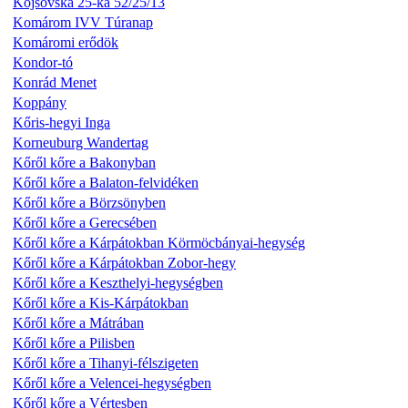
Kojsovská 25-ka 52/25/13
Komárom IVV Túranap
Komáromi erődök
Kondor-tó
Konrád Menet
Koppány
Kőris-hegyi Inga
Korneuburg Wandertag
Kőről kőre a Bakonyban
Kőről kőre a Balaton-felvidéken
Kőről kőre a Börzsönyben
Kőről kőre a Gerecsében
Kőről kőre a Kárpátokban Körmöcbányai-hegység
Kőről kőre a Kárpátokban Zobor-hegy
Kőről kőre a Keszthelyi-hegységben
Kőről kőre a Kis-Kárpátokban
Kőről kőre a Mátrában
Kőről kőre a Pilisben
Kőről kőre a Tihanyi-félszigeten
Kőről kőre a Velencei-hegységben
Kőről kőre a Vértesben