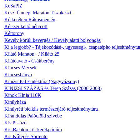
KeSaPiZ
Keszi Ünnepi Maraton Tiszakeszi
Kétkeréken Rákosmentén
Kétszer kettő néha öt!
Kéttorony
Kevély körüli kevergés / Kevély alatti bolyongás
Ki a legjobb? - Tájékozódási-, ügyességi-, csapatépítő teljesítménytú
Kilátó Maraton+ / Kilátó 25
Kilátóavató - Csákberény
Kincses Mecsek
Kincsesbánya
Kinizsi Pál Emléktúra (Nagyvázsony)
KINIZSI SZÁZAS és Terep Százas (2006-2008)
Kínok Kínja 110K
Királyháza
Királyréti biciklis természetjáró teljesítménytúra
Kirándulás Palócföld szívébe
Kis Pistázó
Kis-Balaton kör kerékpártúra
Kis-Kőfej és Sorrento