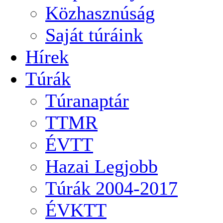
Közhasznúság
Saját túráink
Hírek
Túrák
Túranaptár
TTMR
ÉVTT
Hazai Legjobb
Túrák 2004-2017
ÉVKTT