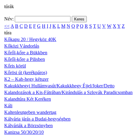
túrák
Név:
<<
A
B
C
D
E
F
G
H
I
J
K
L
M
N
O
P
Q
R
S
T
U
V
W
X
Y
Z
túra
Kőkapu 20 / Hegyköz 40K
Kőközi Vándorlás
Kőről-kőre a Bükkben
Kőről-kőre a Pilisben
Kőris körül
Kőrösi út (kerékpáros)
K2 – Kab-hegy kétszer
Kakukkhegyi Hullámvasút/Kakukkhegy Éjjel/Joker/Detto
Kalandozások a Kis-Fátrában/Kirándulás a Szlovák Paradicsomban
Kalandtúra Két Keréken
Káli
Kaltenleutgeben wandertag
Kálvária járás a Budai-hegységben
Kálváriák a Börzsönyben
Kanizsa 50/30/20/10