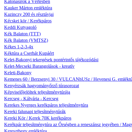
Katonasírok a Vértesben
Kauker Márton emléktúra
Kazinczy 200 és résztávjai
Kécskei kör / Kerékpáros
Keddi Kutyagoló
Kék Balaton (TTT)
Kék Balaton (VMTSZ)
Kékes 1-2-3-4x
Kéktúra a Cserhát Kupáért
Kelet-Bakonyi tekergések pontérintős tájékozódási
Kelet-Mecseki Barangolások - kreatív
Keleti-Bakony
Kemenes 60 / Berzsenyi 30 / VULCANhUSz / Hevenesi G. emléktú
Kenyérzsák hagyományőrző túrasorozat
Képviselőjelöltek teljesítménytúrája
Kercseg - Kálvária - Kercseg
Kerekes Nyerges kerékpáros teljesítménytúra
Kereki falunapi teljesítménytúrák
Kereki Kör / Kerek 70K kerékpáros
Kerékpár teljesítménytúra az Őrségben a reneszánsz jegyében / Magy
Kereszthegy emléktúra