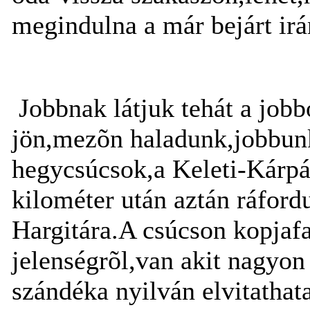
megindulna a már bejárt irá
Jobbnak látjuk tehát a jobb
jön,mezõn haladunk,jobbunk
hegycsúcsok,a Keleti-Kárpát
kilométer után aztán ráford
Hargitára.A csúcson kopjaf
jelenségrõl,van akit nagyon 
szándéka nyilván elvitathata