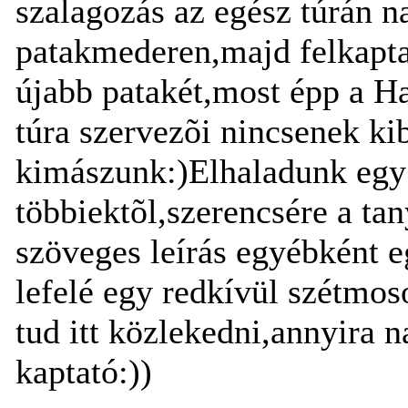
szalagozás az egész túrán n
patakmederen,majd felkapta
újabb patakét,most épp a Ha
túra szervezõi nincsenek ki
kimászunk:)Elhaladunk egy t
többiektõl,szerencsére a ta
szöveges leírás egyébként 
lefelé egy redkívül szétmo
tud itt közlekedni,annyira
kaptató:))