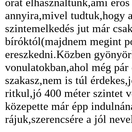
órát elhasználtunk,ami erõ
annyira,mivel tudtuk,hogy 
szintemelkedés jut már csa
bíróktól(majdnem megint po
ereszkedni.Közben gyönyör
vonulatokban,ahol még pár ó
szakasz,nem is túl érdekes
ritkul,jó 400 méter szintet
közepette már épp indulnán
rájuk,szerencsére a jól nev