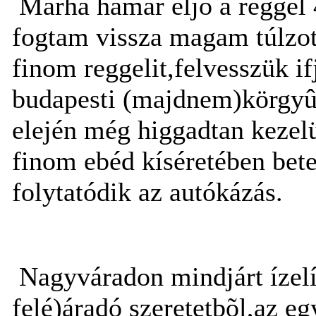
Marha hamar eljõ a reggel
fogtam vissza magam túlzot
finom reggelit,felvesszük i
budapesti (majdnem)körgyûrû
elején még higgadtan kezel
finom ebéd kíséretében betes
folytatódik az autókázás.
Nagyváradon mindjárt ízelí
felé)áradó szeretetbõl,az eg