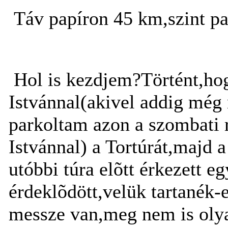
Táv papíron 45 km,szint pa
Hol is kezdjem?Történt,hog
Istvánnal(akivel addig még 
parkoltam azon a szombati 
Istvánnal) a Tortúrát,majd 
utóbbi túra elõtt érkezett 
érdeklõdött,velük tartanék-
messze van,meg nem is olya