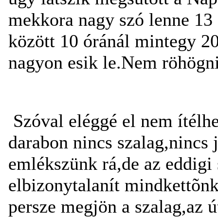
mekkora nagy szó lenne 13 ó
között 10 óránál mintegy 2
nagyon esik le.Nem röhögni
Szóval eléggé el nem ítélhe
darabon nincs szalag,nincs 
emlékszünk rá,de az eddigi 
elbizonytalanít mindkettõn
persze megjön a szalag,az ú