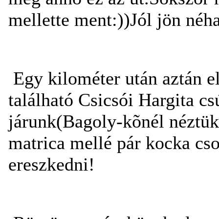
mellette ment:))Jól jön néha
Egy kilométer után aztán el
található Csicsói Hargita cs
járunk(Bagoly-kõnél néztük 
matrica mellé pár kocka cs
ereszkedni!