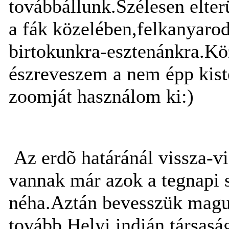
továbbállunk.Szélesen elte
a fák közelében,felkanyaro
birtokunkra-esztenánkra.Kö
észreveszem a nem épp kist
zoomját használom ki:)
Az erdõ határánál vissza-vi
vannak már azok a tegnapi s
néha.Aztán bevesszük magu
tovább.Helyi indián társasá