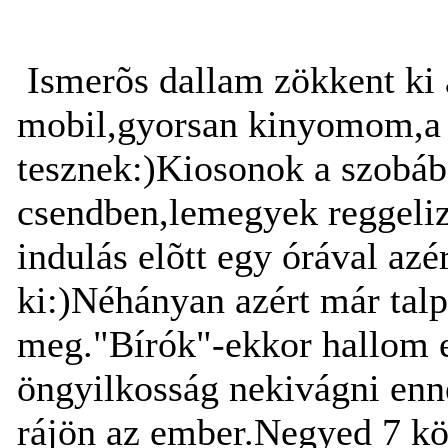
Ismerõs dallam zökkent ki 
mobil,gyorsan kinyomom,a 
tesznek:)Kiosonok a szobáb
csendben,lemegyek reggeliz
indulás elõtt egy órával azé
ki:)Néhányan azért már tal
meg."Bírók"-ekkor hallom el
öngyilkosság nekivágni enn
rájön az ember.Negyed 7 kö