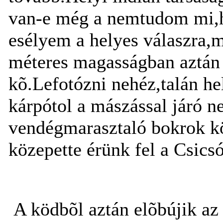
van-e még a nemtudom mi,ha
esélyem a helyes válaszra,m
méteres magasságban aztán 
kõ.Lefotózni nehéz,talán hel
kárpótol a mászással járó 
vendégmarasztaló bokrok kö
közepette érünk fel a Csics
A ködbõl aztán elõbújik az 