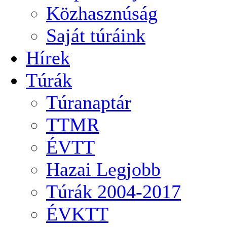
Közhasznúság
Saját túráink
Hírek
Túrák
Túranaptár
TTMR
ÉVTT
Hazai Legjobb
Túrák 2004-2017
ÉVKTT