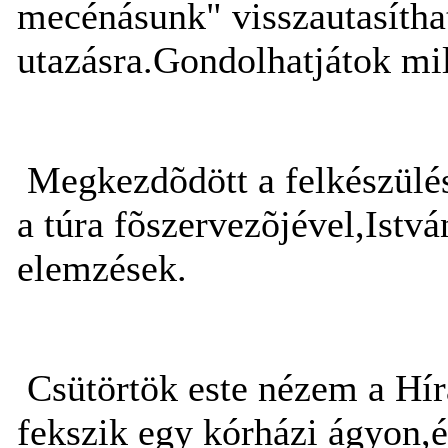
mecénásunk" visszautasíthata
utazásra.Gondolhatjátok mi
Megkezdõdött a felkészülés
a túra fõszervezõjével,Istv
elemzések.
Csütörtök este nézem a Hír
fekszik egy kórházi ágyon,é