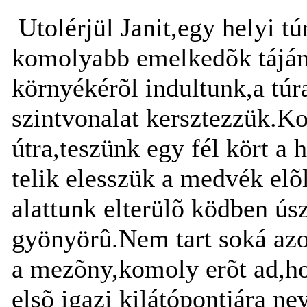
Utolérjül Janit,egy helyi tú
komolyabb emelkedõk táján 
környékérõl indultunk,a túr
szintvonalat kersztezzük.K
útra,teszünk egy fél kört a
telik elesszük a medvék el
alattunk elterülõ ködben ús
gyönyörû.Nem tart soká azo
a mezõny,komoly erõt ad,ho
elsõ igazi kilátópontjára n