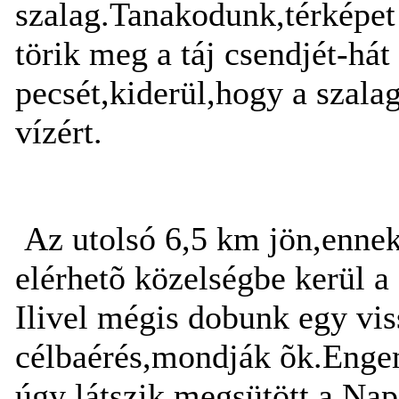
szalag.Tanakodunk,térképet
törik meg a táj csendjét-hát
pecsét,kiderül,hogy a szalag
vízért.
Az utolsó 6,5 km jön,ennek
elérhetõ közelségbe kerül a
Ilivel mégis dobunk egy viss
célbaérés,mondják õk.Engem
úgy látszik megsütött a Na