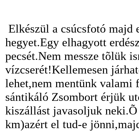
Elkészül a csúcsfotó majd 
hegyet.Egy elhagyott erdészh
pecsét.Nem messze tõlük ism
vízcserét!Kellemesen járha
lehet,nem mentünk valami f
sántikáló Zsombort érjük ut
kiszállást javasoljuk neki.
km)azért el tud-e jönni,majd