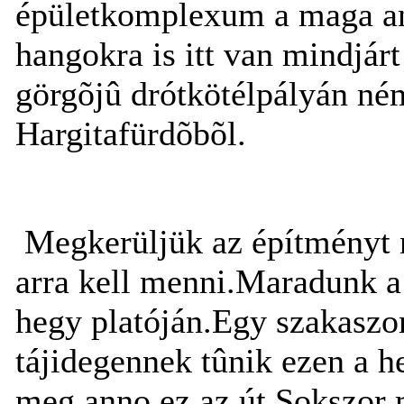
épületkomplexum a maga ant
hangokra is itt van mindjár
görgõjû drótkötélpályán ném
Hargitafürdõbõl.
Megkerüljük az építményt n
arra kell menni.Maradunk a 
hegy platóján.Egy szakaszo
tájidegennek tûnik ezen a h
meg anno ez az út.Sokszor m