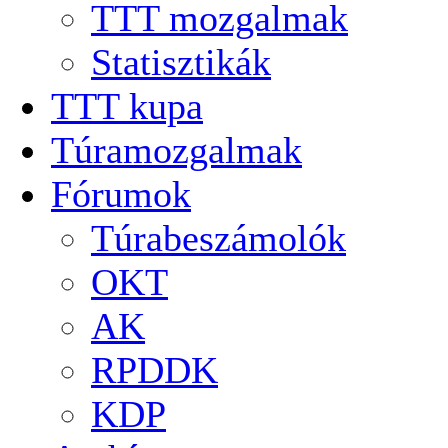
TTT mozgalmak
Statisztikák
TTT kupa
Túramozgalmak
Fórumok
Túrabeszámolók
OKT
AK
RPDDK
KDP