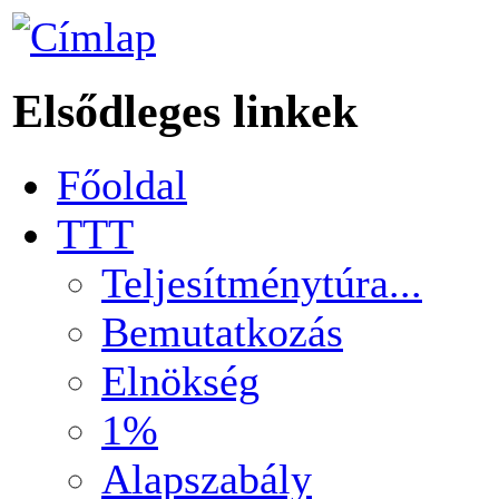
Elsődleges linkek
Főoldal
TTT
Teljesítménytúra...
Bemutatkozás
Elnökség
1%
Alapszabály