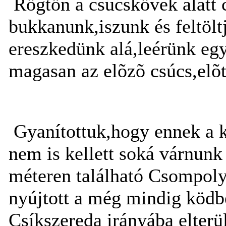
Rögtön a csúcskövek alatt 
bukkanunk,iszunk és feltölt
ereszkedünk alá,leérünk egy
magasan az elõzõ csúcs,elõ
Gyanítottuk,hogy ennek a k
nem is kellett soká várnun
méteren található Csompoly 
nyújtott a még mindig ködb
Csíkszereda irányába elter