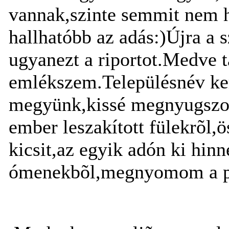
vannak,szinte semmit nem ha
hallhatóbb az adás:)Újra a
ugyanezt a riportot.Medve 
emlékszem.Településnév ke
megyünk,kissé megnyugszom.
ember leszakított fülekrõl,
kicsit,az egyik adón ki hin
ómenekbõl,megnyomom a piro