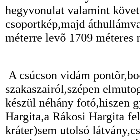
hegyvonulat valamint követ
csoportkép,majd áthullámva
méterre levõ 1709 méteres 
A csúcson vidám pontõr,bocs
szakaszairól,szépen elmuto
készül néhány fotó,hiszen 
Hargita,a Rákosi Hargita fe
kráter)sem utolsó látvány,c