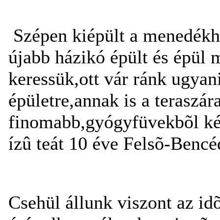
Szépen kiépült a menedékhá
újabb házikó épült és épül 
keressük,ott vár ránk ugyan
épületre,annak is a teraszá
finomabb,gyógyfüvekbõl kés
ízû teát 10 éve Felsõ-Bencé
Csehül állunk viszont az idõ