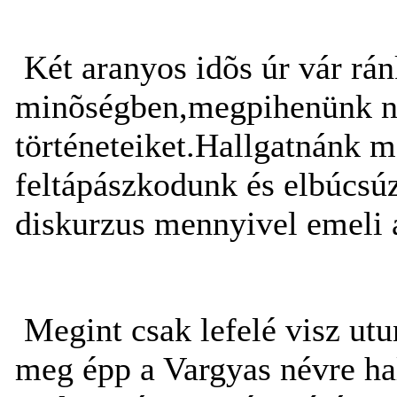
Két aranyos idõs úr vár ránk
minõségben,megpihenünk nál
történeteiket.Hallgatnánk 
feltápászkodunk és elbúcsú
diskurzus mennyivel emeli 
Megint csak lefelé visz ut
meg épp a Vargyas névre ha