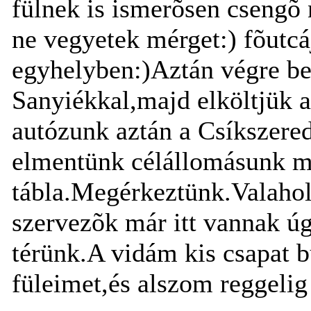
fülnek is ismerõsen csengõ
ne vegyetek mérget:) fõutc
egyhelyben:)Aztán végre be
Sanyiékkal,majd elköltjük 
autózunk aztán a Csíkszere
elmentünk célállomásunk me
tábla.Megérkeztünk.Valahol 
szervezõk már itt vannak ú
térünk.A vidám kis csapat 
füleimet,és alszom reggelig 