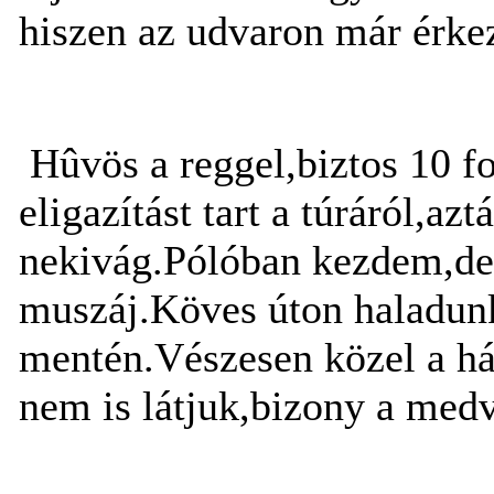
hiszen az udvaron már érkez
Hûvös a reggel,biztos 10 fo
eligazítást tart a túráról,a
nekivág.Pólóban kezdem,de
muszáj.Köves úton haladunk
mentén.Vészesen közel a ház
nem is látjuk,bizony a medv