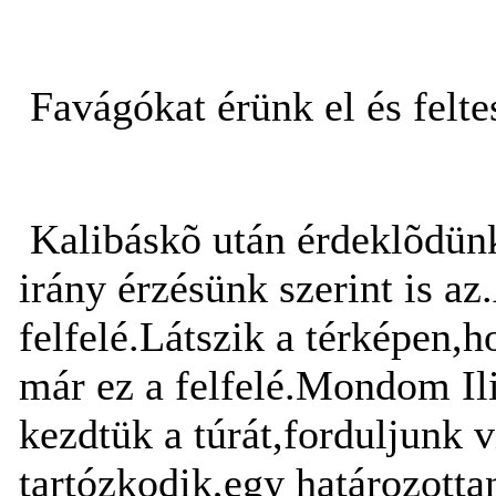
Favágókat érünk el és felte
Kalibáskõ után érdeklõdünk,
irány érzésünk szerint is a
felfelé.Látszik a térképen,
már ez a felfelé.Mondom Ili
kezdtük a túrát,forduljunk 
tartózkodik,egy határozott