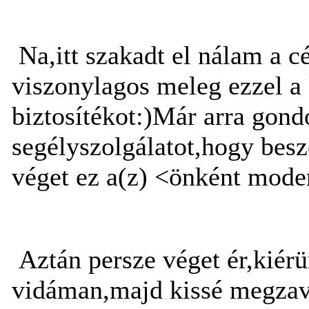
Na,itt szakadt el nálam a cé
viszonylagos meleg ezzel a 
biztosítékot:)Már arra gond
segélyszolgálatot,hogy besz
véget ez a(z) <önként mode
Aztán persze véget ér,kiér
vidáman,majd kissé megzava