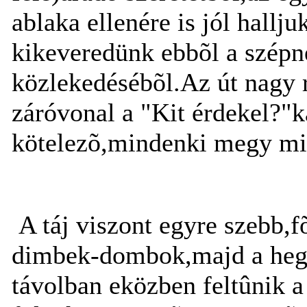
ablaka ellenére is jól hall
kikeveredünk ebbõl a szép
közlekedésébõl.Az út nagy 
záróvonal a "Kit érdekel?"k
kötelezõ,mindenki megy min
A táj viszont egyre szebb,f
dimbek-dombok,majd a hegye
távolban eközben feltûnik a