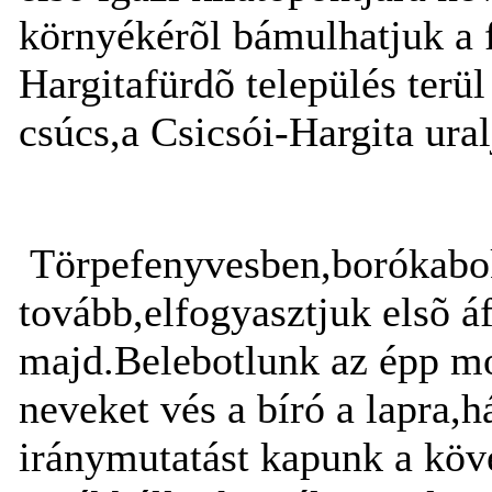
környékérõl bámulhatjuk a 
Hargitafürdõ település terül
csúcs,a Csicsói-Hargita uralj
Törpefenyvesben,borókabok
tovább,elfogyasztjuk elsõ á
majd.Belebotlunk az épp mo
neveket vés a bíró a lapra,
iránymutatást kapunk a köve