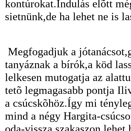
kontúrokat.Indulás elõtt mé
sietnünk,de ha lehet ne is l
Megfogadjuk a jótanácsot,g
tanyáznak a bírók,a köd las
lelkesen mutogatja az alatt
tetõ legmagasabb pontja Iliv
a csúcskõhöz.Így mi tényle
mind a négy Hargita-csúcsot
oda-vissza szakaszon,lehet