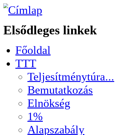
Elsődleges linkek
Főoldal
TTT
Teljesítménytúra...
Bemutatkozás
Elnökség
1%
Alapszabály