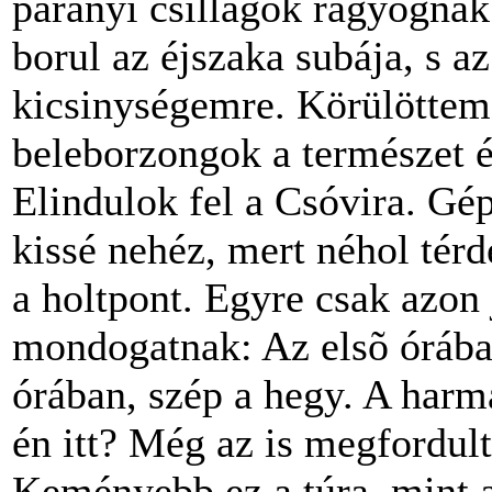
parányi csillagok ragyogn
borul az éjszaka subája, s a
kicsinységemre. Körülöttem 
beleborzongok a természet é
Elindulok fel a Csóvira. Gé
kissé nehéz, mert néhol térd
a holtpont. Egyre csak azon
mondogatnak: Az elsõ órába
órában, szép a hegy. A harm
én itt? Még az is megfordul
Keményebb ez a túra, mint 