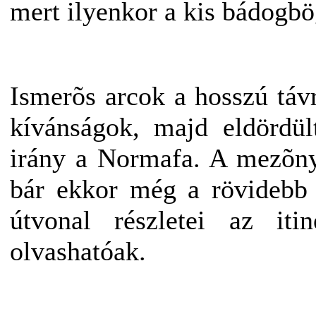
mert ilyenkor a kis bádogb
Ismerõs arcok a hosszú táv
kívánságok, majd eldördült
irány a Normafa. A mezõny
bár ekkor még a rövidebb 
útvonal részletei az iti
olvashatóak.