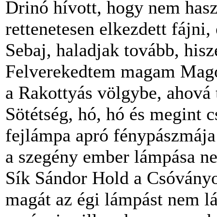
Drinó hívott, hogy nem haszn
rettenetesen elkezdett fájni
Sebaj, haladjak tovább, hisz
Felverekedtem magam Magos
a Rakottyás völgybe, ahová 
Sötétség, hó, hó és megint 
fejlámpa apró fénypászmája 
a szegény ember lámpása ne
Sík Sándor Hold a Csóványo
magát az égi lámpást nem l