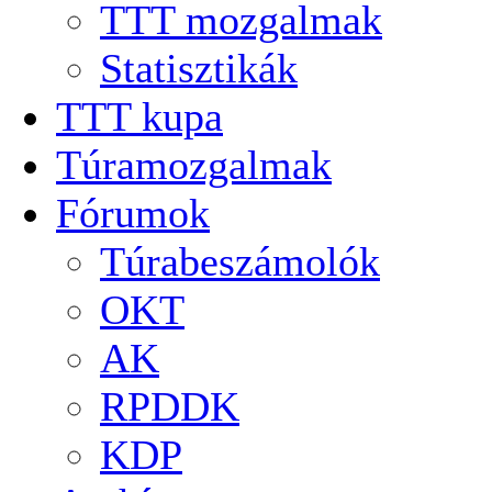
TTT mozgalmak
Statisztikák
TTT kupa
Túramozgalmak
Fórumok
Túrabeszámolók
OKT
AK
RPDDK
KDP