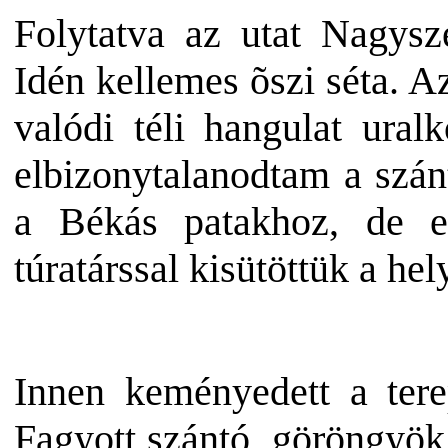
Folytatva az utat Nagyszé
Idén kellemes õszi séta. A
valódi téli hangulat
ural
elbizonytalanodtam a szán
a Békás patakhoz, de e
túratárssal kisütöttük a h
Innen keményedett a tere
Fagyott szántó, göröngyök