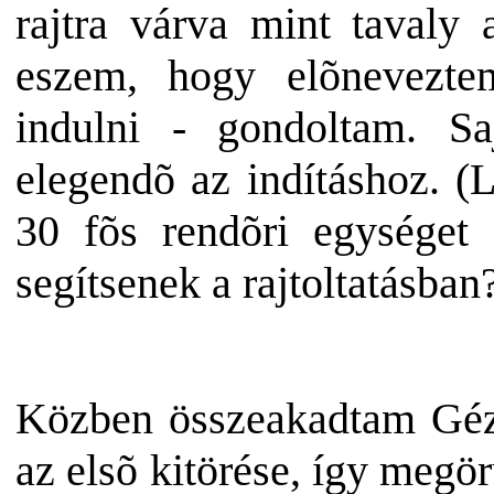
rajtra várva mint tavaly 
eszem, hogy elõnevezte
indulni - gondoltam. 
elegendõ az indításhoz.
(L
30 fõs rendõri egységet 
segítsenek a rajtoltatásban
Közben összeakadtam Géz
az elsõ kitörése, így megö