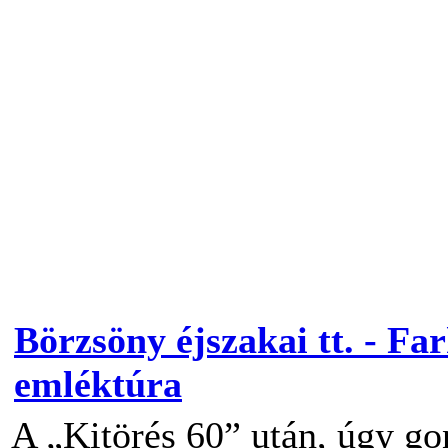
Börzsöny éjszakai tt. - Fa
emléktúra
A „Kitörés 60” után, úgy g