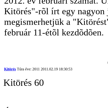
2012. év februári számát. U
Kitörés"-rõl írt egy nagyon 
megismerhetjük a "Kitörést"
február 11-étõl kezdõdõen.
Kitörés
Túra éve: 2011
2011.02.19 18:30:53
Kitörés 60