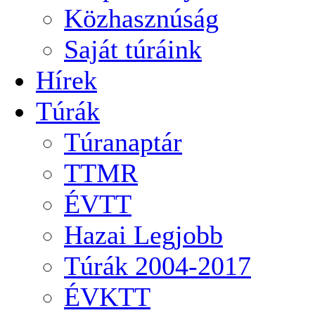
Közhasznúság
Saját túráink
Hírek
Túrák
Túranaptár
TTMR
ÉVTT
Hazai Legjobb
Túrák 2004-2017
ÉVKTT