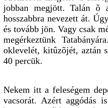
jobban megjött. Talán õ a
hosszabbra nevezett át. Úg
és tovább jön. Vagy csak mé
megérkeztünk Tatabányára
oklevelét, kitûzõjét, aztán
40 percük.
Nekem itt a feleségem dep
vacsorát. Azért aggódás i