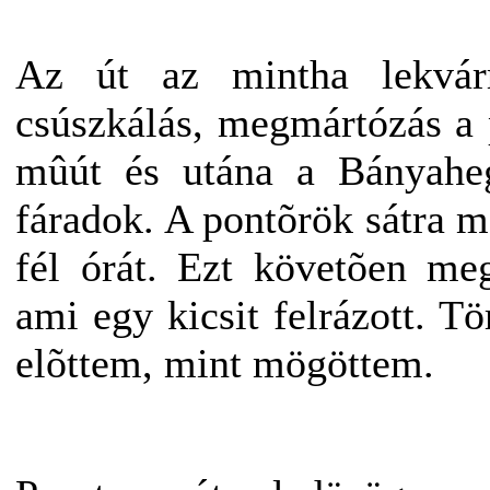
Az út az mintha lekvárr
csúszkálás, megmártózás a 
mûút és utána a Bányaheg
fáradok. A pontõrök sátra m
fél órát. Ezt követõen me
ami egy kicsit felrázott. T
elõttem, mint mögöttem.