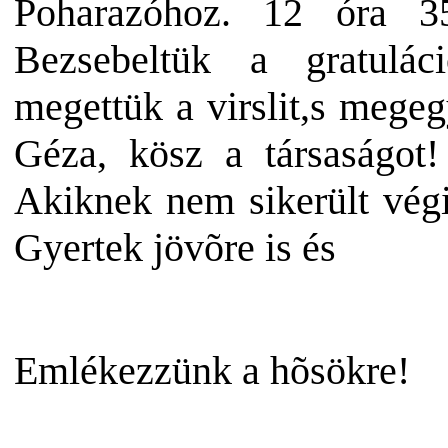
Poharazóhoz. 12 óra 3
Bezsebeltük a gratuláci
megettük a virslit,s mege
Géza, kösz a társaságot!
Akiknek nem sikerült vég
Gyertek jövõre is
és
Emlékezzünk a hõsökre!