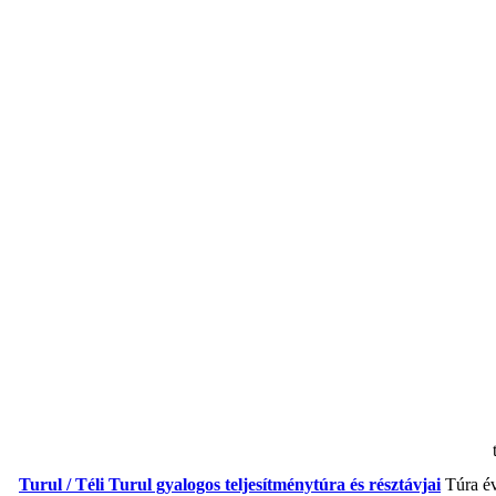
Turul / Téli Turul gyalogos teljesítménytúra és résztávjai
Túra é