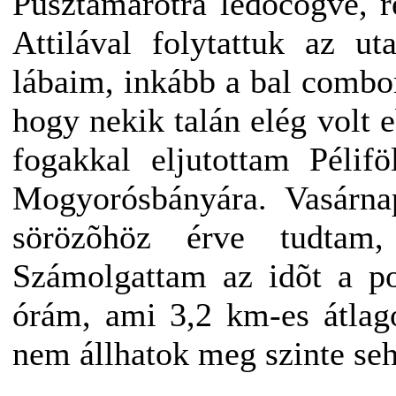
Pusztamarótra ledöcögve, r
Attilával folytattuk az u
lábaim, inkább a bal combo
hogy nekik talán elég volt 
fogakkal eljutottam Pélif
Mogyorósbányára. Vasárna
sörözõhöz érve tudtam,
Számolgattam az idõt a po
órám, ami 3,2 km-es átlago
nem állhatok meg szinte seh