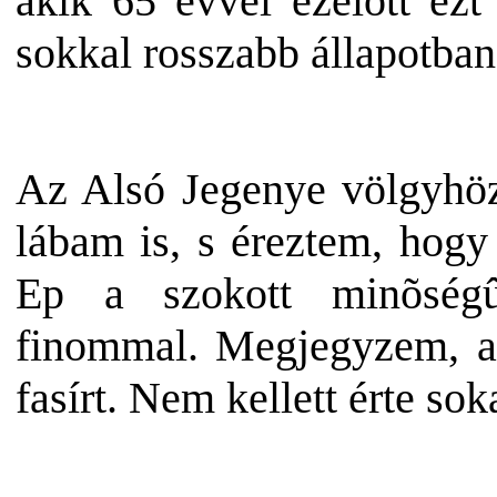
akik 65 évvel ezelõtt ezt
sokkal rosszabb állapotban 
Az Alsó Jegenye völgyhöz 
lábam is, s éreztem, hogy
Ep a szokott minõségû 
finommal. Megjegyzem, a 
fasírt. Nem kellett érte soka