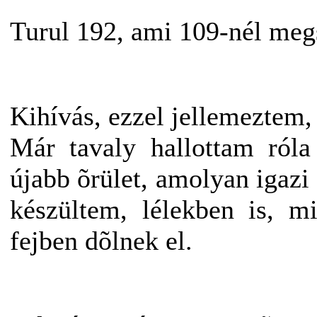
Turul 192, ami 109-nél meg
Kihívás, ezzel jellemeztem,
Már tavaly hallottam róla
újabb õrület, amolyan igazi 
készültem, lélekben is, m
fejben dõlnek el.