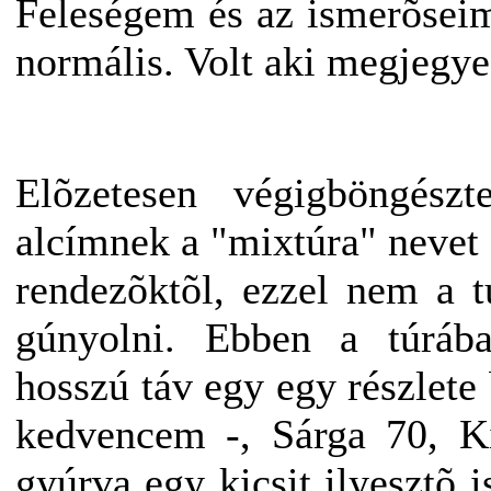
Feleségem és az ismerõsei
normális. Volt aki megjegyez
Elõzetesen végigböngés
alcímnek a "mixtúra" nevet 
rendezõktõl, ezzel nem a 
gúnyolni. Ebben a túráb
hosszú táv egy egy részlete 
kedvencem -, Sárga 70, Ki
gyúrva egy kicsit ilyesztõ 