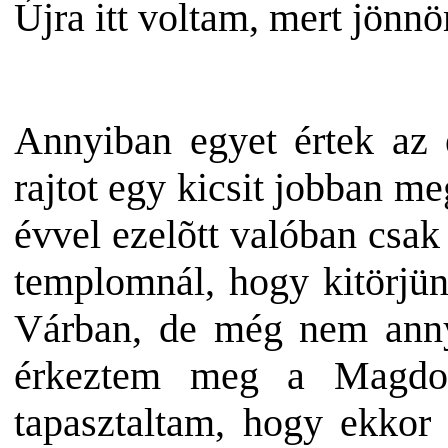
Újra itt voltam, mert jönnö
Annyiban egyet értek az 
rajtot egy kicsit jobban m
évvel ezelõtt valóban csa
templomnál, hogy kitörjün
Várban, de még nem annyi
érkeztem meg a Magdol
tapasztaltam, hogy ekkor 