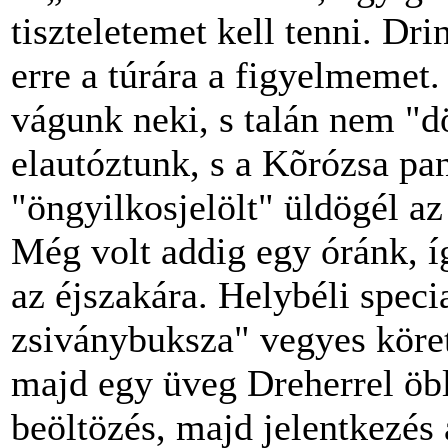
tiszteletemet kell tenni. Dr
erre a túrára a figyelmemet
vágunk neki, s talán nem "
elautóztunk, s a Kõrózsa pa
"öngyilkosjelölt" üldögél az 
Még volt addig egy óránk, í
az éjszakára. Helybéli speci
zsiványbuksza" vegyes köret
majd egy üveg Dreherrel öbl
beöltözés, majd jelentkezés