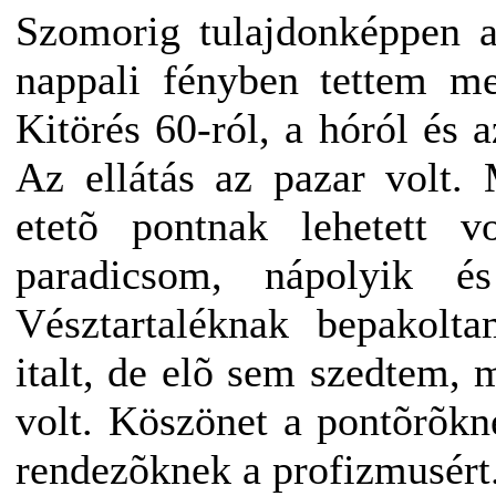
Szomorig tulajdonképpen a
nappali fényben tettem me
Kitörés 60-ról, a hóról és a
Az ellátás az pazar volt.
etetõ pontnak lehetett v
paradicsom, nápolyik és
Vésztartaléknak bepakolta
italt, de elõ sem szedtem,
volt. Köszönet a pontõrõkne
rendezõknek a profizmusért