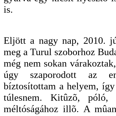
is.
Eljött a nagy nap, 2010. j
meg a Turul szoborhoz Buda
még nem sokan várakoztak, 
úgy szaporodott az em
bíztosítottam a helyem, íg
túlesnem. Kitûzõ, póló,
méltóságához illõ. A mûan