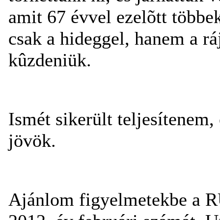
amit 67 évvel ezelõtt többe
csak a hideggel, hanem a rá
kûzdeniük.
Ismét sikerült teljesítenem, 
jövök.
Ajánlom figyelmetekbe a R