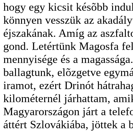
hogy egy kicsit késõbb indul
könnyen vesszük az akadály
éjszakának. Amíg az aszfalt
gond. Letértünk Magosfa fel
mennyisége és a magassága. 
ballagtunk, elõzgetve egymá
iramot, ezért Drinót hátrah
kilométernél járhattam, ami
Magyarországon járt a telefo
áttért Szlovákiába, jöttek a