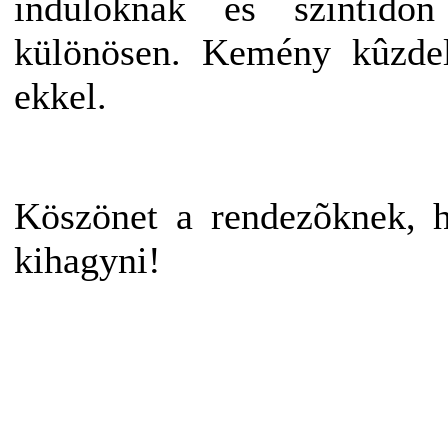
indulóknak és szintidõn
különösen. Kemény kûzde
ekkel.
Köszönet a rendezõknek, h
kihagyni!