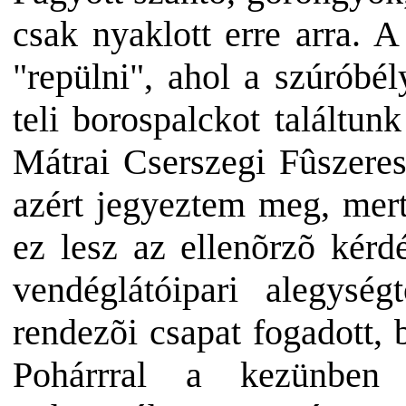
csak nyaklott erre arra.
A 
"repülni", ahol a szúróbél
teli borospalckot találtu
Mátrai Cserszegi
Fûszeres
azért jegyeztem meg, mert
ez lesz az ellenõrzõ kér
vendéglátóipari alegys
rendezõi csapat fogadott, 
Pohárrral a kezünben