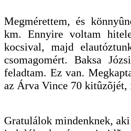
Megmérettem, és könnyûnek
km. Ennyire voltam hitele
kocsival, majd elautóztun
csomagomért. Baksa Józs
feladtam. Ez van. Megkapt
az Árva Vince 70 kitûzõjét, m
Gratulálok mindenknek, aki