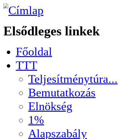
Elsődleges linkek
Főoldal
TTT
Teljesítménytúra...
Bemutatkozás
Elnökség
1%
Alapszabály