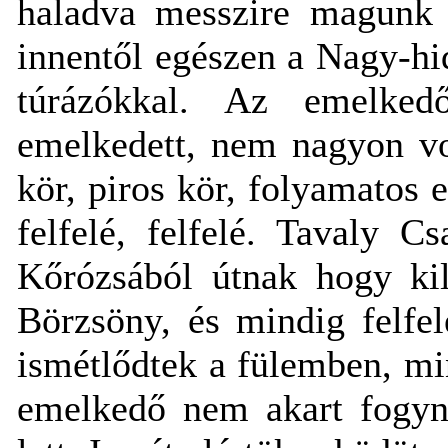
haladva messzire magunk 
innentől egészen a Nagy-h
túrázókkal. Az emelke
emelkedett, nem nagyon vo
kör, piros kör, folyamatos
felfelé, felfelé. Tavaly C
Kőrózsából útnak hogy kil
Börzsöny, és mindig felfel
ismétlődtek a fülemben, min
emelkedő nem akart fogyn