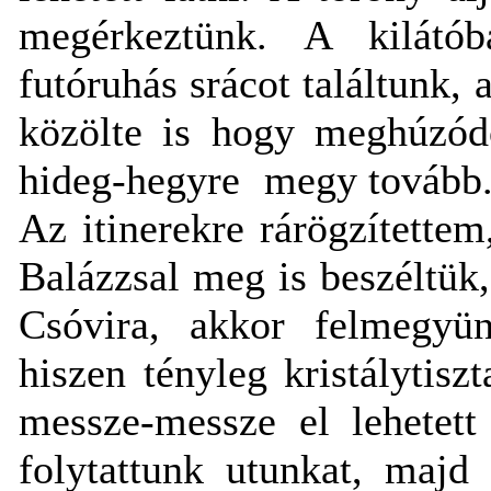
megérkeztünk. A kilátó
futóruhás srácot találtunk, 
közölte is hogy meghúzódo
hideg-hegyre megy tovább. S
Az itinerekre rárögzítette
Balázzsal meg is beszéltük
Csóvira, akkor felmegyün
hiszen tényleg kristálytiszt
messze-messze el lehetett
folytattunk utunkat, majd