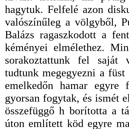
hagytuk. Felfelé azon disk
valószínűleg a völgyből, P
Balázs ragaszkodott a fen
kéményei elmélethez. Mind
sorakoztattunk fel saját
tudtunk megegyezni a füst
emelkedőn hamar egyre fe
gyorsan fogytak, és ismét e
összefüggő h borította a tá
úton említett köd egyre ma