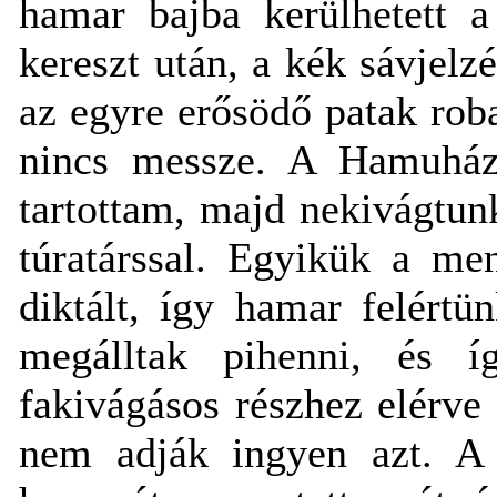
hamar bajba kerülhetett a
kereszt után, a kék sávjelz
az egyre erősödő patak rob
nincs messze. A Hamuházh
tartottam, majd nekivágtu
túratárssal. Egyikük a men
diktált, így hamar felértü
megálltak pihenni, és 
fakivágásos részhez elérve
nem adják ingyen azt. A 