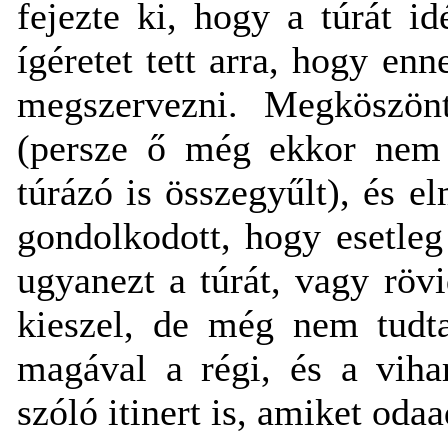
fejezte ki, hogy a túrát i
ígéretet tett arra, hogy en
megszervezni. Megköszönt
(persze ő még ekkor nem 
túrázó is összegyűlt), és e
gondolkodott, hogy esetle
ugyanezt a túrát, vagy röv
kieszel, de még nem tudt
magával a régi, és a viha
szóló itinert is, amiket odaa