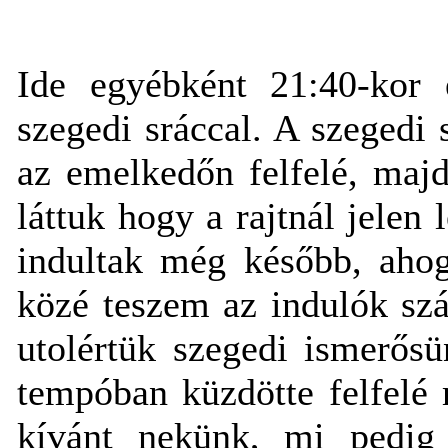
Ide egyébként 21:40-kor 
szegedi sráccal. A szegedi 
az emelkedőn felfelé, majd
láttuk hogy a rajtnál jele
indultak még később, ahog
közé teszem az indulók sz
utolértük szegedi ismerősü
tempóban küzdötte felfelé 
kívánt nekünk, mi pedig