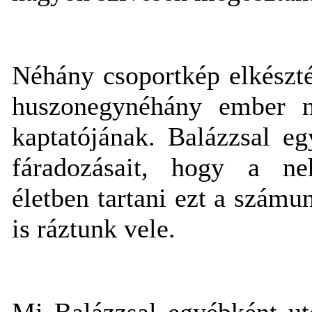
Néhány csoportkép elkészté
huszonegynéhány ember ne
kaptatójának. Balázzsal e
fáradozásait, hogy a ne
életben tartani ezt a számu
is ráztunk vele.
Mi Balázzsal egyébként ut