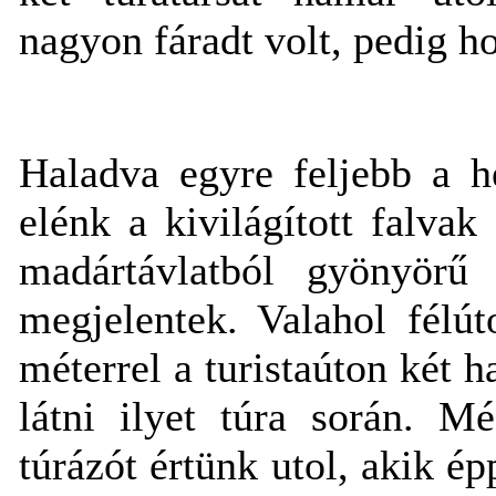
nagyon fáradt volt, pedig ho
Haladva egyre feljebb a he
elénk a kivilágított falvak
madártávlatból gyönyörű 
megjelentek. Valahol félú
méterrel a turistaúton két h
látni ilyet túra során. M
túrázót értünk utol, akik ép