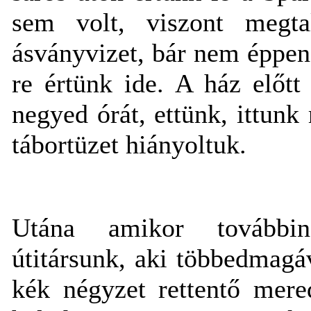
sem volt, viszont megtal
ásványvizet, bár nem éppen
re értünk ide. A ház előt
negyed órát, ettünk, ittunk
tábortüzet hiányoltuk.
Utána amikor továbbin
útitársunk, aki többedmagá
kék négyzet rettentő mere