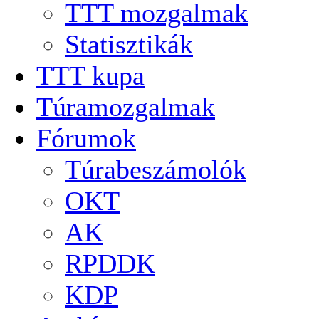
TTT mozgalmak
Statisztikák
TTT kupa
Túramozgalmak
Fórumok
Túrabeszámolók
OKT
AK
RPDDK
KDP