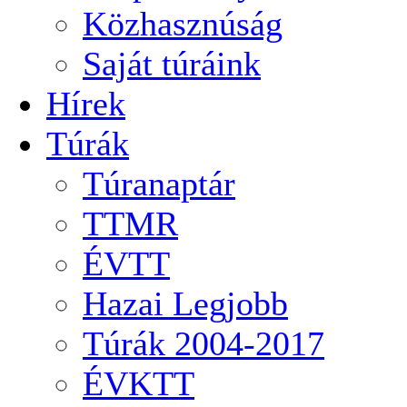
Közhasznúság
Saját túráink
Hírek
Túrák
Túranaptár
TTMR
ÉVTT
Hazai Legjobb
Túrák 2004-2017
ÉVKTT