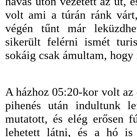
havas úton vezetett az út, 
volt ami a túrán ránk várt
végén tűnt már leküzdhet
sikerült felérni ismét tur
sokáig csak ámultam, hogy i
A házhoz 05:20-kor volt az 
pihenés után indultunk l
mutatott, és elég erősen f
lehetett látni, és a hó i