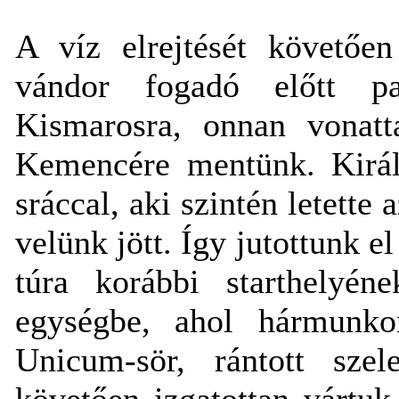
A víz elrejtését követően
vándor fogadó előtt pa
Kismarosra, onnan vonatt
Kemencére mentünk. Király
sráccal, aki szintén letette 
velünk jött. Így jutottunk e
túra korábbi starthelyén
egységbe, ahol hármunko
Unicum-sör, rántott szel
követően izgatottan vártu