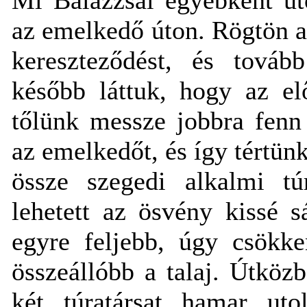
az emelkedő úton. Rögtön az
kereszteződést, és tová
később láttuk, hogy az el
tőlünk messze jobbra fenn 
az emelkedőt, és így tértünk
össze szegedi alkalmi tú
lehetett az ösvény kissé 
egyre feljebb, úgy csökke
összeállóbb a talaj. Útkö
két túratársat hamar uto