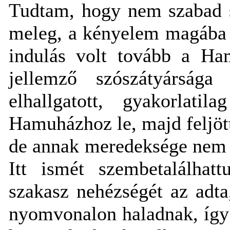
Tudtam, hogy nem szabad s
meleg, a kényelem magába s
indulás volt tovább a Ham
jellemző szószátyárság
elhallgatott, gyakorla
Hamuházhoz le, majd feljöttü
de annak meredeksége nem so
Itt ismét szembetalálhat
szakasz nehézségét az adta
nyomvonalon haladnak, így 