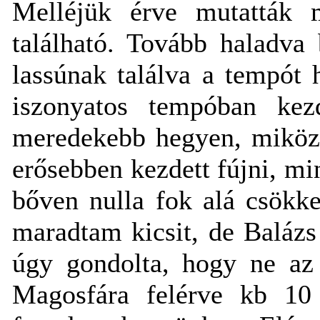
Melléjük érve mutatták
található. Tovább haladva
lassúnak találva a tempót 
iszonyatos tempóban kezd
meredekebb hegyen, miközb
erősebben kezdett fújni, m
bőven nulla fok alá csökk
maradtam kicsit, de Balázs 
úgy gondolta, hogy ne az
Magosfára felérve kb 10 