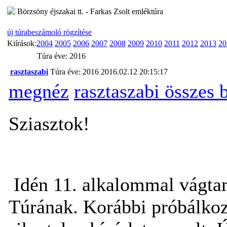
Börzsöny éjszakai tt. - Farkas Zsolt emléktúra
új túrabeszámoló rögzítése
Kiírások:
2004
2005
2006
2007
2008
2009
2010
2011
2012
2013
20
Túra éve: 2016
rasztaszabi
Túra éve: 2016
2016.02.12 20:15:17
megnéz
rasztaszabi összes
Sziasztok!
Idén 11. alkalommal vágta
Túrának. Korábbi próbálkozá