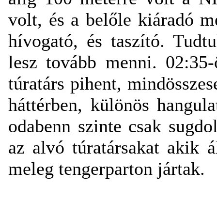
volt, és a belőle kiáradó m
hívogató, és taszító. Tud
lesz tovább menni. 02:35-
túratárs pihent, mindösszese
háttérben, különös hangul
odabenn szinte csak sugdol
az alvó túratársakat akik 
meleg tengerparton jártak.