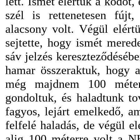
lett. Ismét elértük a ködöt,
szél is rettenetesen fújt
alacsony volt. Végül elért
sejtette, hogy ismét mere
sáv jelzés kereszteződésébe
hamar összeraktuk, hogy a
még majdnem
100 méte
gondoltuk, és haladtunk t
fagyos, lejárt emelkedő, am
felfelé haladás, de végül e
alig 100 méterre volt a NH