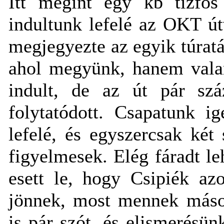
Itt megint egy kb tízfős
indultunk lefelé az OKT útv
megjegyezte az egyik túrat
ahol megyünk, hanem valam
indult, de az út pár sz
folytatódott. Csapatunk i
lefelé, és egyszercsak két
figyelmesek. Elég fáradt le
esett le, hogy Csipiék az
jönnek, most mennek másod
is pár szót, és elismerésün