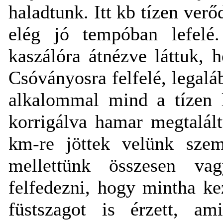
haladtunk. Itt kb tízen ver
elég jó tempóban lefelé.
kaszálóra átnézve láttuk, 
Csóványosra felfelé, legalá
alkalommal mind a tízen l
korrigálva hamar megtalált
km-re jöttek velünk szem
mellettünk összesen va
felfedezni, hogy mintha ke
füstszagot is érzett, am