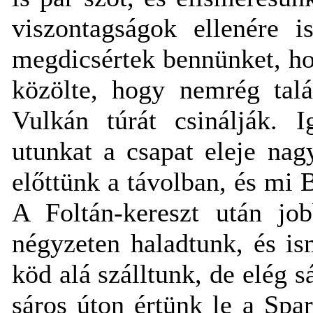
viszontagságok ellenére i
megdicsértek bennünket, ho
közölte, hogy nemrég talá
Vulkán túrát csinálják. Ig
utunkat a csapat eleje nag
előttünk a távolban, és mi B
A Foltán-kereszt után jo
négyzeten haladtunk, és is
köd alá szálltunk, de elég s
sáros úton értünk le a Sp