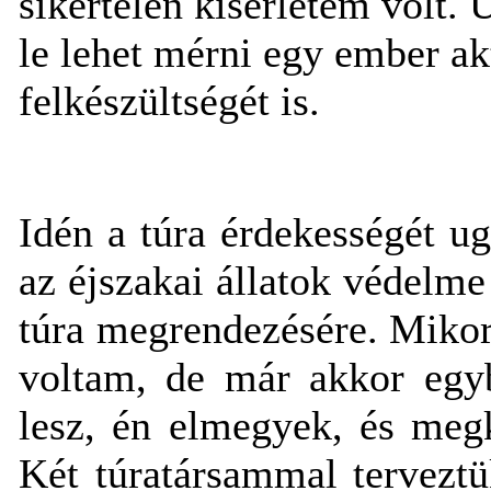
sikertelen kísérletem volt.
le lehet mérni egy ember akt
felkészültségét is.
Idén a túra érdekességét u
az éjszakai állatok védelm
túra megrendezésére. Miko
voltam, de már akkor egyb
lesz, én elmegyek, és megk
Két túratársammal terveztük