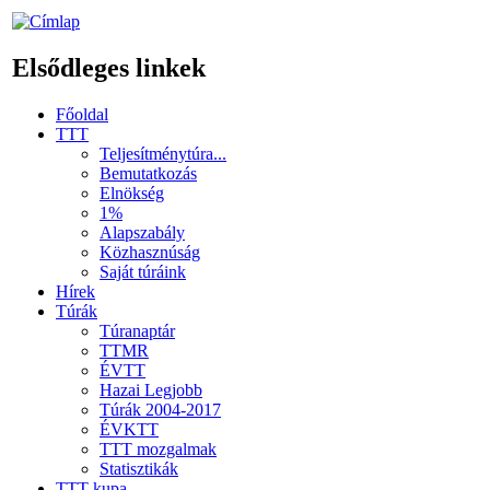
Elsődleges linkek
Főoldal
TTT
Teljesítménytúra...
Bemutatkozás
Elnökség
1%
Alapszabály
Közhasznúság
Saját túráink
Hírek
Túrák
Túranaptár
TTMR
ÉVTT
Hazai Legjobb
Túrák 2004-2017
ÉVKTT
TTT mozgalmak
Statisztikák
TTT kupa