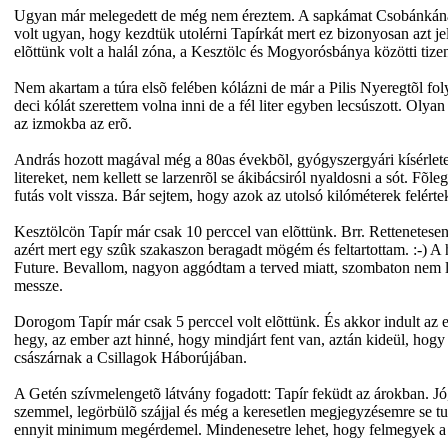
Ugyan már melegedett de még nem éreztem. A sapkámat Csobánkánál m
volt ugyan, hogy kezdtük utolérni Tapírkát mert ez bizonyosan azt 
elõttünk volt a halál zóna, a Kesztölc és Mogyorósbánya közötti tize
Nem akartam a túra elsõ felében kólázni de már a Pilis Nyeregtõl fo
deci kólát szerettem volna inni de a fél liter egyben lecsúszott. Olya
az izmokba az erõ.
András hozott magával még a 80as évekbõl, gyógyszergyári kísérlete
litereket, nem kellett se larzenrõl se ákibácsiról nyaldosni a sót. Fõ
futás volt vissza. Bár sejtem, hogy azok az utolsó kilóméterek felért
Kesztölcön Tapír már csak 10 perccel van elõttünk. Brr. Rettenetesen 
azért mert egy szûk szakaszon beragadt mögém és feltartottam. :-) A 
Future. Bevallom, nagyon aggódtam a terved miatt, szombaton nem le
messze.
Dorogom Tapír már csak 5 perccel volt elõttünk. És akkor indult a
hegy, az ember azt hinné, hogy mindjárt fent van, aztán kideül, hogy 
császárnak a Csillagok Háborújában.
A Getén szívmelengetõ látvány fogadott: Tapír feküdt az árokban. Jó,
szemmel, legörbülõ szájjal és még a keresetlen megjegyzésemre se tud
ennyit minimum megérdemel. Mindenesetre lehet, hogy felmegyek a h