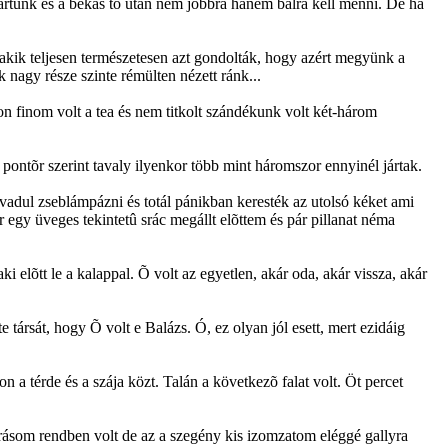
vartunk és a békás tó után nem jobbra hanem balra kell menni. De ha
akik teljesen természetesen azt gondolták, hogy azért megyünk a
 nagy része szinte rémülten nézett ránk...
n finom volt a tea és nem titkolt szándékunk volt két-három
pontõr szerint tavaly ilyenkor több mint háromszor ennyinél jártak.
adul zseblámpázni és totál pánikban keresték az utolsó kéket ami
 egy üveges tekintetû srác megállt elõttem és pár pillanat néma
i elõtt le a kalappal. Õ volt az egyetlen, akár oda, akár vissza, akár
társát, hogy Õ volt e Balázs. Ó, ez olyan jól esett, mert ezidáig
n a térde és a szája közt. Talán a következõ falat volt. Öt percet
rásom rendben volt de az a szegény kis izomzatom eléggé gallyra