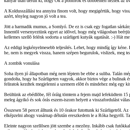
kanyar után derült ki, hogy Õk a pontõrök és döbbenten nézték az üvöl
A Koldusszállási tea annyira finom volt, hogy megigértük, hogy vis
azért, tényleg nagyon jó volt a tea.
Jött a harmadik mumus, a Somlyó. De ez is csak egy fogatlan sárkány
Innentõl versenyeztünk egyet az idõvel, hogy még világosban beérjünk 
kellemes szellõ felénk sodorta a szárligeti kutyák ugatását. :-) Hát meg
Az eddigi legkényelmesebb teljesítés. Lehet, hogy mindíg így kéne.
he, nem is megyek vissza, hanem szépen begurulok, vislizek, meg te
A zombik vonulása
Soha ilyen jó állapotban még nem léptem be ebbe a suliba. Talán mé
gondolta, hogy ha Szárligeten vagyok, akkor biztos vége a bulinak és 
feliratok kezdtek megjelenni a szemem elõtt és mindehez még egy kis
Beültünk az ebédlõbe, fél óráig tömtem a fejem majd lefeküdtem 15 p
meleg ágyikó és sok órás eszem-iszom helyett a visszafordulást vál
Összesen 58 percet álltunk és 10 órakor futottunk ki Szárligetrõl. A
elképzelni ahogy vasárnap délután ereszkedem le a Róka hegyrõl. T
Eleinte nagyon szellõsen jött szembe a mezõny. Inkább csak futókkal