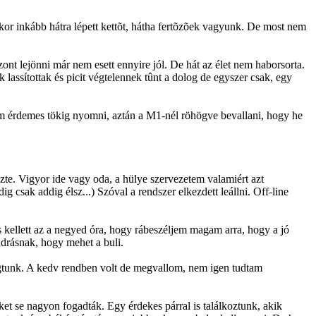
or inkább hátra lépett kettõt, hátha fertõzõek vagyunk. De most nem
t lejönni már nem esett ennyire jól. De hát az élet nem haborsorta.
 lassítottak és picit végtelennek tûnt a dolog de egyszer csak, egy
em érdemes tökig nyomni, aztán a M1-nél röhögve bevallani, hogy he
te. Vigyor ide vagy oda, a hülye szervezetem valamiért azt
 csak addig élsz...) Szóval a rendszer elkezdett leállni. Off-line
 kellett az a negyed óra, hogy rábeszéljem magam arra, hogy a jó
drásnak, hogy mehet a buli.
ivágtunk. A kedv rendben volt de megvallom, nem igen tudtam
t se nagyon fogadták. Egy érdekes párral is találkoztunk, akik