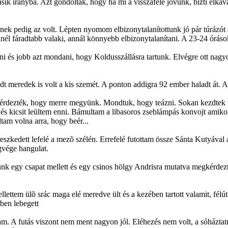
ásik irányba. Azt gondolták, hogy ha mi a visszafelé jövünk, bizti elka
nek pedig az volt. Lépten nyomom elbizonytalanítottunk jó pár túrázót 
él fáradtabb valaki, annál könnyebb elbizonytalanítani. A 23-24 órások
ni és jobb azt mondani, hogy Koldusszállásra tartunk. Elvégre ott nagyo
t meredek is volt a kis szemét. A ponton addigra 92 ember haladt át. A 
kérdezték, hogy merre megyünk. Mondtuk, hogy teázni. Sokan kezdtek v
 és kicsit leültem enni. Bámultam a libasoros zseblámpás konvojt amikor
am volna arra, hogy beér...
eszkedett lefelé a mezõ szélén. Errefelé futottam össze Sánta Kutyával ak
ágvége hangulat.
nk egy csapat mellett és egy csinos hölgy Andrisra mutatva megkérdezte 
lettem ülõ srác maga elé meredve ült és a kezében tartott valamit, félúto
rben lebegett
am. A futás viszont nem ment nagyon jól. Eléhezés nem volt, a sóháztat