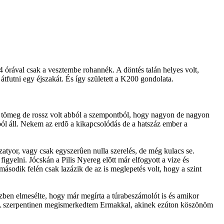
 órával csak a vesztembe rohannék. A döntés talán helyes volt,
tfutni egy éjszakát. És így született a K200 gondolata.
t a tömeg de rossz volt abból a szempontból, hogy nagyon de nagyon
l áll. Nekem az erdõ a kikapcsolódás de a hatszáz ember a
atyor, vagy csak egyszerûen nulla szerelés, de még kulacs se.
figyelni. Jócskán a Pilis Nyereg elõtt már elfogyott a vize és
ásodik felén csak lazázik de az is meglepetés volt, hogy a szint
özben elmesélte, hogy már megírta a túrabeszámolót is és amikor
á. A szerpentinen megismerkedtem Ermakkal, akinek ezúton köszönöm