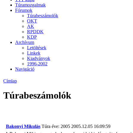
Túramozgalmak
Fórumok
Túrabeszámolók
OKT
AK
RPDDK
KDP
Archívum
Letöltések
Linkek
Kiadványok
1996-2002
Navigáció
Címlap
Túrabeszámolók
Bakonyi Mikulás
Túra éve: 2005
2005.12.05 16:09:59