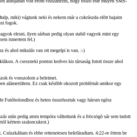
en autójában volt erõm visszanézni, hogy elõzõ este milyen SMS-
Lúdtalp, miki) vágtunk neki és nekem már a cukrászda elõtt bajaim
dni fogok.
vagyok elesni, ilyen sárban pedig olyan stabil vagyok mint egy
nem ismertem fel.)
z és ahol mikulás van ott megelpi is van. :-)
kon. A cseszneki ponton kedves kis társaság futott össze ahol
szok és vonszolom a beleimet.
épen alámerültem. Ez csak késõbb okozott problémát amikor egy
öbbi Futóbolondhoz és heten összehoztuk vagy három egész
ás után pedig atom tempóra váltottunk és a fröcsögõ sár sem tudott
tól kértem szaloncukrot.)
özt. Csúszkáltam és ebbe rettenetesen belefáradtam. 4:22-re értem be