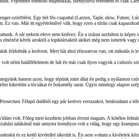
ndult. Fejemben tomboló majmokkal, szétnyúzva ébredtem és csak Larz
tenger-szörfölést. Egy hét fõs csapattal (Larzen, Tapír, alow, Future, 
m. Ez van. Már itt egyértelmûvé vált, hogy ezen a túrán csak kapaszko
tattunk. A sár nekem eleve nem kedvez. Én a száraz aszfalton is képes 
is elnézést kérek azoktól a topiktársaktól akiket még nem ismerek vagy 
kik feldobták a kedvem. Mert hát ahol rénszarvas van, ott mikulás is les
 némi halálfélelmem de hát én már csak ilyen vagyok a csúszós sziklá
n megyünk hanem azon, hogy tépünk mint állat én pedig a nyálamon csú
 erõm kikerülni a tócsákat és bokamély sarat. Úgyis mindegy alapon sz
 Prosectura Télapó dalából egy pár kedves versszakot, betársultam a t
idám volt. Fõleg mert kezdtem jobban érezni magam. A kötélen felmász
zaházi talákánál már annyira homályos volt a világ, hogy egy krampusz
mindenkit és ez kettõ kivétellel sikerült is. Én nem voltam a kivételek k