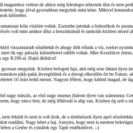
agamhoz vettem de akkor még felesleges tehernek tûnt és nem pedig él
jelentette, hogy jóval gyorsabban megyünk mint kéne. Mikivel lemaradoz
nsok kilóméter.
lyamatosan kóla vízióim voltak. Eszembe jutottak a buborékok és azonna
n érzés volt mint amikor állsz a benzinkútnál és tankolás közben nézed a
kbõl visszamaradt sótablettát és ahogy dõlt rólunk a víz, ezeket nyomt
leg mert õk egy párszáz kilóméterrel odébb voltak. Mire Kesztölcre értem
ek egy K100-al. Hajrá ákibácsi!
gyorsan megyünk. Közben befogott Ispi, akit még sose láttam ilyen lassa
homokon pikk-pakk átvergõdünk és a dorogi elkerülõn ért be Future, aki 
hetett 10 órán belül menni. Nagyon féltem, hogy kiütöd magad, de úgy 
z elsõ nagy mászás, az elsõ nagy mumus (három ilyen van számomra: Ge
nem, hogy nincs fent, de még féltávnál is alig van. Közben ég szét a mi
 nem feküdt és nem is volt árok, de a történészek ilyen apró részletekke
ott readálni. Nagy lehet a baj. Annyira, hogy nem is mertem belerúgni, 
éten a Getére és csinálok egy Tapír emlékmûvet. :-)