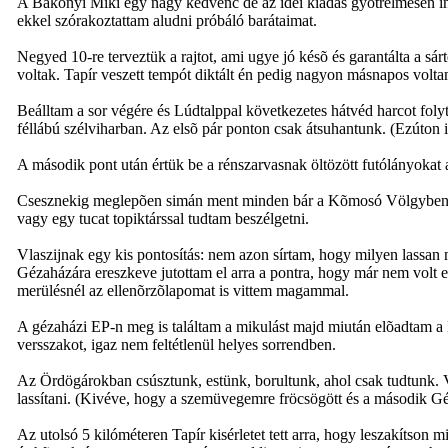
A Bakonyi Miki egy nagy kedvenc de az idei kiadás gyötrelmesen i
ekkel szórakoztattam aludni próbáló barátaimat.
Negyed 10-re terveztük a rajtot, ami ugye jó késõ és garantálta a sár
voltak. Tapír veszett tempót diktált én pedig nagyon másnapos volta
Beálltam a sor végére és Lúdtalppal következetes hátvéd harcot foly
féllábú szélviharban. Az elsõ pár ponton csak átsuhantunk. (Ezúton 
A második pont után értük be a rénszarvasnak öltözött futólányokat a
Csesznekig meglepõen simán ment minden bár a Kõmosó Völgyben volt
vagy egy tucat topiktárssal tudtam beszélgetni.
Vlaszijnak egy kis pontosítás: nem azon sírtam, hogy milyen lassa
Gézaházára ereszkeve jutottam el arra a pontra, hogy már nem volt
merülésnél az ellenõrzõlapomat is vittem magammal.
A gézaházi EP-n meg is találtam a mikulást majd miután elõadtam a
versszakot, igaz nem feltétlenül helyes sorrendben.
Az Ördögárokban csúsztunk, estünk, borultunk, ahol csak tudtunk. V
lassítani. (Kivéve, hogy a szemüvegemre fröcsögött és a második Gé
Az utolsó 5 kilóméteren Tapír kisérletet tett arra, hogy leszakítson 