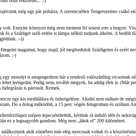
tõ õrült érkezését... :-)
szajövünk még egy pár pohárra. A szerencsétlen Tengerszemes csákó ekk
 volt. Ennyire könnyen még nem mentem fel sosem erre a hegyre. Viszon
és a Szárliget széli erdõn is lámpa nélkül tudjunk átkelni. A bedõlt fák
jöttünk. :-))
 Hitegetni magamat, hogy majd, jól megfordulok Szárligeten és ezért n
ázom. :-)
g egy mosolyt is megengedtem bár a rendezõ valószínûleg vicsornak néz
lehet leengedni. Pedig nem, tovább megyek, ha addig élek is. (Már pedig
 hidegrázás is párosult. Remek.
ercre egy kis meditálásra és önhergelésre. Aludni nem tudtam de mégis
asszam. De a dolog mûködött, a 15 perc végén felugrottam és szóltam An
z ellenõrzõlapot szépen lepecsételtettük, kértünk rá induló idõt és nek
alán ez a legnagyobb gondom. Még nem „látok el” 200 kilómétert.
 találkoztunk akik zömében már elég morcosak voltak és a köszönésünke