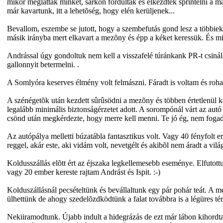
mikor megláttak minket, sarkon fordultak és elkezdtek sprintelni a m
már kavartunk, itt a lehetõség, hogy elén kerüljenek...
Bevallom, eszembe se jutott, hogy a szembefutás gond lesz a többiek
másik irányba mert elkavart a mezõny és épp a kéket keressük. És min
Andrással úgy gondoltuk nem kell a visszafelé túránkank PR-t csinál
gallonnyit betermelni. .
A Somlyóra keserves élmény volt felmászni. Fáradt is voltam és rohad
A szénégetõk után kezdett sûrûsödni a mezõny és többen értetlenül 
legalább minimális biztonságérzetet adott. A sorompónál várt az autó
csönd után megkérdezte, hogy merre kell menni. Te jó ég, nem fogadt
Az autópálya melletti búzatábla fantasztikus volt. Vagy 40 fényfolt er
reggel, akár este, aki vidám volt, nevetgélt és akibõl nem áradt a vil
Koldusszállás elõtt ért az éjszaka legkellemesebb eseménye. Elfutottu
vagy 20 ember kereste rajtam Andrást és Ispit. :-)
Kolduszállásnál pecsételtünk és bevállaltunk egy pár pohár teát. A mel
ülhettünk de ahogy szedelõzdködtünk a falat továbbra is a légüres té
Nekiiramodtunk. Újabb indult a hidegrázás de ezt már lábon kihordt