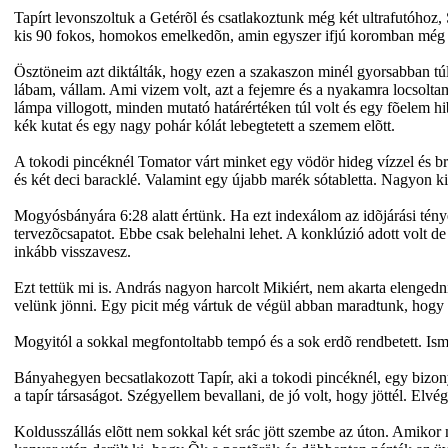
Tapírt levonszoltuk a Getérõl és csatlakoztunk még két ultrafutóh
kis 90 fokos, homokos emelkedõn, amin egyszer ifjú koromban még eg
Ösztöneim azt diktálták, hogy ezen a szakaszon minél gyorsabban túl
lábam, vállam. Ami vizem volt, azt a fejemre és a nyakamra locsoltam
lámpa villogott, minden mutató határértéken túl volt és egy fõelem 
kék kutat és egy nagy pohár kólát lebegtetett a szemem elõtt.
A tokodi pincéknél Tomator várt minket egy vödör hideg vízzel és br
és két deci baracklé. Valamint egy újabb marék sótabletta. Nagyon ki
Mogyósbányára 6:28 alatt értünk. Ha ezt indexálom az idõjárási ténye
tervezõcsapatot. Ebbe csak belehalni lehet. A konklúzió adott volt de
inkább visszavesz.
Ezt tettük mi is. András nagyon harcolt Mikiért, nem akarta elengedn
velünk jönni. Egy picit még vártuk de végül abban maradtunk, hogy Sz
Mogyitól a sokkal megfontoltabb tempó és a sok erdõ rendbetett. Ism
Bányahegyen becsatlakozott Tapír, aki a tokodi pincéknél, egy bizony
a tapír társaságot. Szégyellem bevallani, de jó volt, hogy jöttél. Elv
Koldusszállás elõtt nem sokkal két srác jött szembe az úton. Amikor m