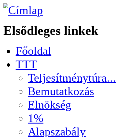
Elsődleges linkek
Főoldal
TTT
Teljesítménytúra...
Bemutatkozás
Elnökség
1%
Alapszabály