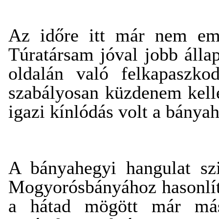
Az időre itt már nem em
Túratársam jóval jobb álla
oldalán való felkapaszk
szabályosan küzdenem kelle
igazi kínlódás volt a bányah
A bányahegyi hangulat sz
Mogyorósbányához hasonlíta
a hátad mögött már más