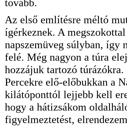
tovább.
Az első említésre méltó mut
ígérkeznek. A megszokottal
napszemüveg súlyban, így m
felé. Még nagyon a túra ele
hozzájuk tartozó túrázókra
Percekre elő-előbukkan a N
kilátóponttól lejjebb kell 
hogy a hátizsákom oldalhál
figyelmeztetést, elrendezem