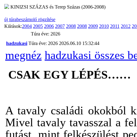
KINIZSI SZÁZAS és Terep Százas (2006-2008)
új túrabeszámoló rögzítése
Kiírások:
2004
2005
2006
2007
2008
2008
2009
2010
2011
2012
20
Túra éve: 2026
hadzukasi
Túra éve: 2026
2026.06.10 15:32:44
megnéz
hadzukasi összes b
CSAK EGY LÉPÉS……
A tavaly családi okokból k
Mivel tavaly tavasszal a f
futást, mint felkészülést 