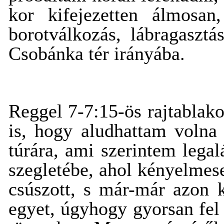
kor kifejezetten álmosan
borotválkozás, lábragaszt
Csobánka tér irányába.
Reggel 7-7:15-ös rajtablak
is, hogy aludhattam volna 
túrára, ami szerintem lega
szegletébe, ahol kényelmese
csúszott, s már-már azon 
egyet, úgyhogy gyorsan fel