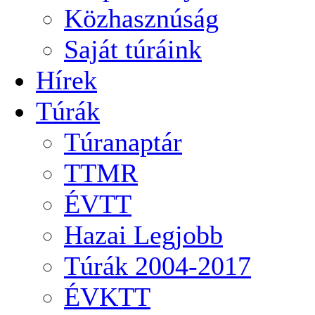
Közhasznúság
Saját túráink
Hírek
Túrák
Túranaptár
TTMR
ÉVTT
Hazai Legjobb
Túrák 2004-2017
ÉVKTT