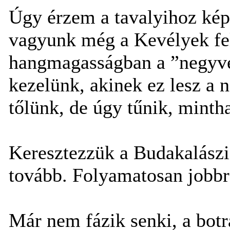
Úgy érzem a tavalyihoz ké
vagyunk még a Kevélyek fel
hangmagasságban a ”negyven
kezelünk, akinek ez lesz a 
tőlünk, de úgy tűnik, mintha
Keresztezzük a Budakalászi
tovább. Folyamatosan jobbra,
Már nem fázik senki, a botr