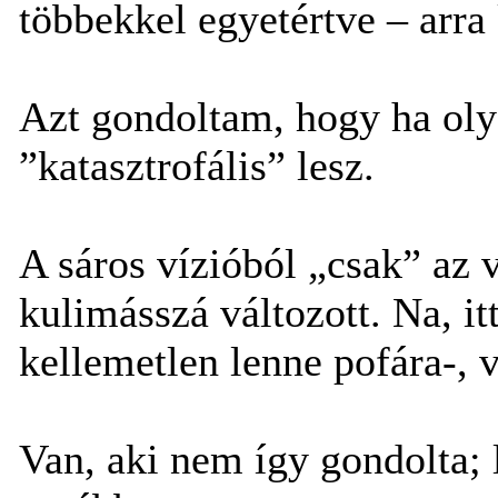
többekkel egyetértve – arra
Azt gondoltam, hogy ha olya
”katasztrofális” lesz.
A sáros vízióból „csak” az 
kulimásszá változott. Na, it
kellemetlen lenne pofára-, 
Van, aki nem így gondolta; 