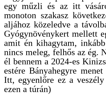
egy műzli és az itt vásár
monoton szakasz következe
aljához közeledve a távolb
Gyógynövénykert mellett egy
amit én kihagytam, inkább 
nincs meleg, felhős az ég.
él bennem a 2024-es Kinizsi
estére Bányahegyre menet 
Itt, egyenlőre ez a veszél
ezen a túrán)