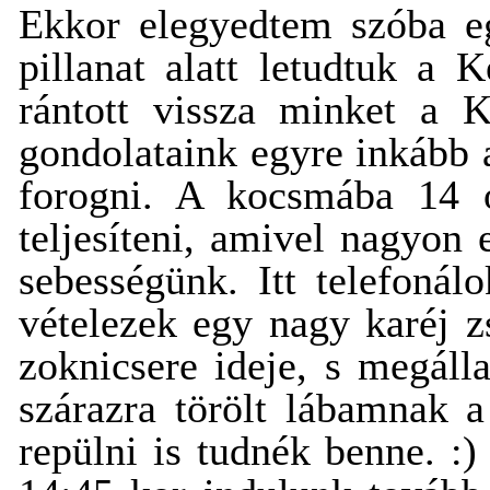
Ekkor elegyedtem szóba eg
pillanat alatt letudtuk a 
rántott vissza minket a K
gondolataink egyre inkább 
forogni. A kocsmába 14 ó
teljesíteni, amivel nagyon 
sebességünk. Itt telefoná
vételezek egy nagy karéj zs
zoknicsere ideje, s megál
szárazra törölt lábamnak a
repülni is tudnék benne. :