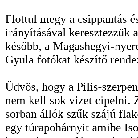
Flottul megy a csippantás 
irányításával keresztezzük 
később, a Magashegyi-nyere
Gyula fotókat készítő rend
Üdvös, hogy a Pilis-szerpent
nem kell sok vizet cipelni.
sorban állók szűk szájú flak
egy túrapohárnyit amibe Is