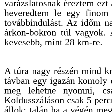
varázslatosnak éreztem ezt a
heveredtem le egy finom
továbbindulást. Az időm na
árkon-bokron túl vagyok. 
kevesebb, mint 28 km-re.
A túra nagy részén mind k
távban egy igazán komoly e
meg lehetne nyomni, cs
Koldusszáláson csak 5 perc
állok; talán ha a végén me