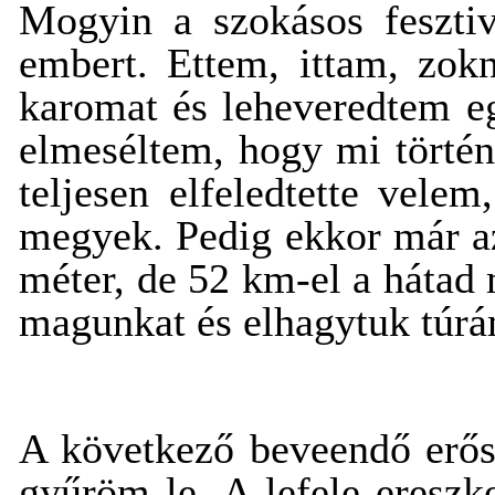
Mogyin a szokásos feszti
embert. Ettem, ittam, zokn
karomat és leheveredtem eg
elmeséltem, hogy mi történt
teljesen elfeledtette vele
megyek. Pedig ekkor már azér
méter, de 52 km-el a hátad 
magunkat és elhagytuk túrám
A következő beveendő erős
gyűröm le. A lefele eresz