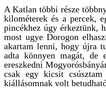
A Katlan többi része többny
kilométerek és a percek, 
pincékhez úgy érkeztünk, h
most ugye Dorogon elhasz
akartam lenni, hogy újra t
adta könnyen magát, de e
ereszkedni Mogyorósbányára
csak egy kicsit csúsztam
kiállásomnak volt betudható