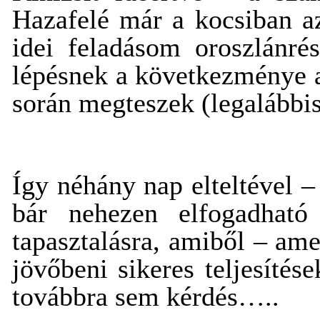
Hazafelé már a kocsiban a
idei feladásom oroszlánré
lépésnek a következménye a
során megteszek (legalábbis
Így néhány nap elteltével 
bár nehezen elfogadható
tapasztalásra, amiből – ame
jövőbeni sikeres teljesíté
továbbra sem kérdés…..