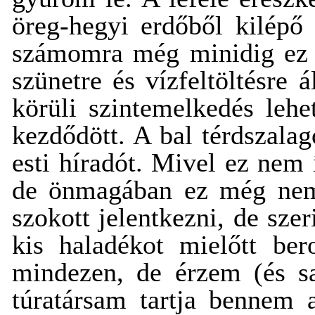
öreg-hegyi erdőből kilépő 
számomra még minidig ez a 
szünetre és vízfeltöltésr
körüli szintemelkedés leh
kezdődött. A bal térdszalag
esti híradót. Mivel ez nem 
de önmagában ez még nem j
szokott jelentkezni, de sz
kis haladékot mielőtt ber
mindezen, de érzem (és s
túratársam tartja bennem 