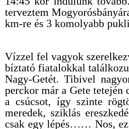
14:45 kor indulunk tovább.
terveztem Mogyorósbányára é
km-re és 3 komolyabb pukli
Vízzel fel vagyok szerelkez
bíztató fiatalokkal találko
Nagy-Getét. Tibivel nagyon
perckor már a Gete tetején
a csúcsot, így szinte rög
meredek, sziklás ereszked
csak egy lépés…… Nos, ez 