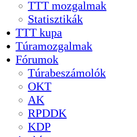
TTT mozgalmak
Statisztikák
TTT kupa
Túramozgalmak
Fórumok
Túrabeszámolók
OKT
AK
RPDDK
KDP