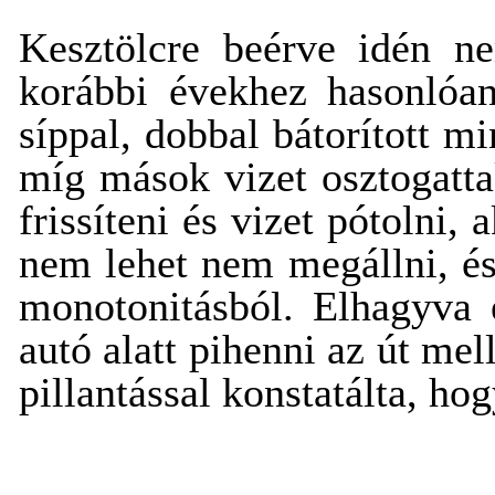
Kesztölcre beérve idén ne
korábbi évekhez hasonlóan 
síppal, dobbal bátorított mi
míg mások vizet osztogatt
frissíteni és vizet pótolni,
nem lehet nem megállni, és
monotonitásból. Elhagyva e
autó alatt pihenni az út me
pillantással konstatálta, ho