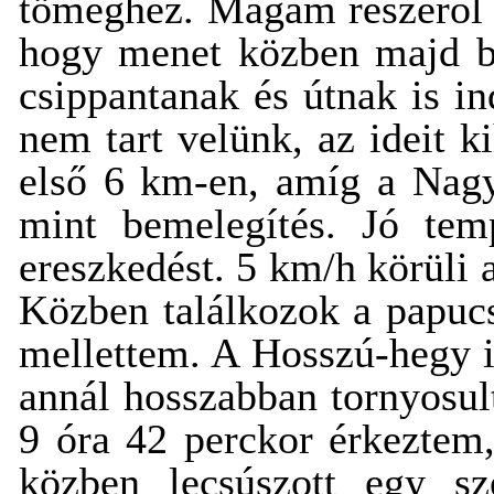
tömeghez. Magam részéről e
hogy menet közben majd b
csippantanak és útnak is i
nem tart velünk, az ideit 
első 6 km-en, amíg a Nagy
mint bemelegítés. Jó te
ereszkedést. 5 km/h körüli 
Közben találkozok a papucsb
mellettem. A Hosszú-hegy i
annál hosszabban tornyosult
9 óra 42 perckor érkeztem,
közben lecsúszott egy s