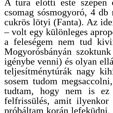
A túra előtti este szépen
csomag sósmogyoró, 4 db mű
cukrös lötyi (Fanta). Az id
– volt egy különleges aprop
a feleségem nem tud kivi
Mogyorósbányán szoktunk t
igénybe venni) és olyan el
teljesítménytúrák nagy kih
sosem tudom megsaccolni,
tudtam, hogy nem is ez 
felfrissülés, amit ilyenko
próbáltam korán lefeküdni, 