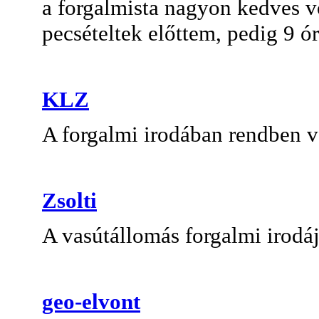
a forgalmista nagyon kedves v
pecsételtek előttem, pedig 9 ó
KLZ
A forgalmi irodában rendben v
Zsolti
A vasútállomás forgalmi irodá
geo-elvont