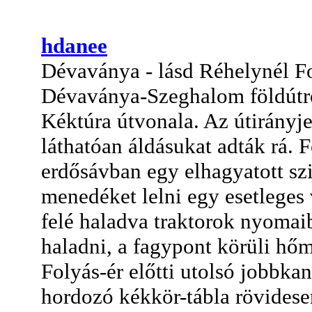
hdanee
Dévaványa - lásd Réhelynél Fol
Dévaványa-Szeghalom földútról l
Kéktúra útvonala. Az útirányje
láthatóan áldásukat adták rá. 
erdősávban egy elhagyatott sz
menedéket lelni egy esetleges 
felé haladva traktorok nyomaib
haladni, a fagypont körüli hőm
Folyás-ér előtti utolsó jobbkan
hordozó kékkör-tábla rövidese