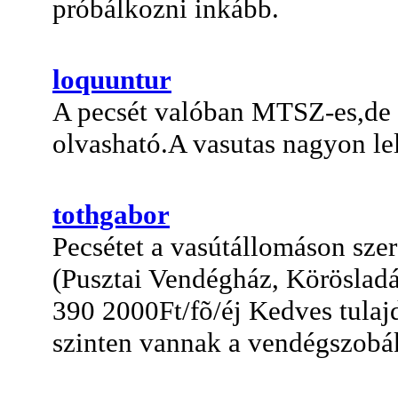
próbálkozni inkább.
loquuntur
A pecsét valóban MTSZ-es,de ú
olvasható.A vasutas nagyon lel
tothgabor
Pecsétet a vasútállomáson szere
(Pusztai Vendégház, Körösladá
390 2000Ft/fõ/éj Kedves tulajd
szinten vannak a vendégszobá