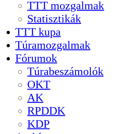
TTT mozgalmak
Statisztikák
TTT kupa
Túramozgalmak
Fórumok
Túrabeszámolók
OKT
AK
RPDDK
KDP