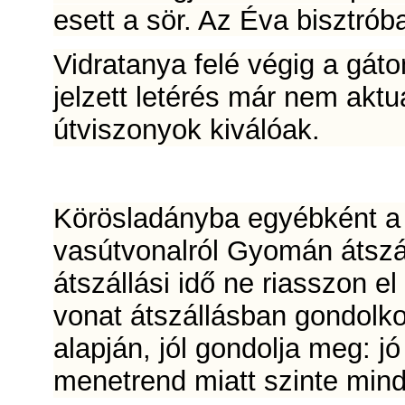
esett a sör. Az Éva bisztró
Vidratanya felé végig a gáto
jelzett letérés már nem aktu
útviszonyok kiválóak.
Körösladányba egyébként a
vasútvonalról Gyomán átszál
átszállási idő ne riasszon e
vonat átszállásban gondolko
alapján, jól gondolja meg: j
menetrend miatt szinte mind