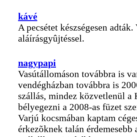
kávé
A pecsétet készségesen adták.
aláírásgyûjtéssel.
nagypapi
Vasútállomáson továbbra is va
vendégházban továbbra is 2000 
szállás, mindez közvetlenül a
bélyegezni a 2008-as füzet sze
Varjú kocsmában kaptam céges
érkezõknek talán érdemesebb