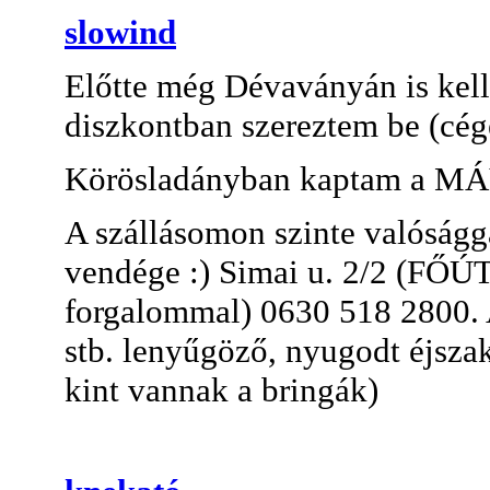
slowind
Előtte még Dévaványán is kell
diszkontban szereztem be (cég
Körösladányban kaptam a MÁ
A szállásomon szinte valóságg
vendége :) Simai u. 2/2 (FŐÚT
forgalommal) 0630 518 2800. A
stb. lenyűgöző, nyugodt éjszak
kint vannak a bringák)