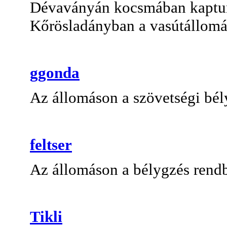
Dévaványán kocsmában kaptun
Kőrösladányban a vasútállom
ggonda
Az állomáson a szövetségi bé
feltser
Az állomáson a bélygzés rendb
Tikli