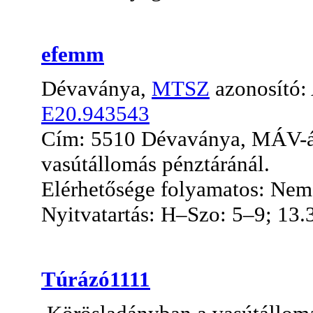
efemm
Dévaványa,
MTSZ
azonosító
E20.943543
Cím: 5510 Dévaványa, MÁV-ál
vasútállomás pénztáránál.
Elérhetősége folyamatos: Nem, 
Nyitvatartás: H–Szo: 5–9; 13.
Túrázó1111