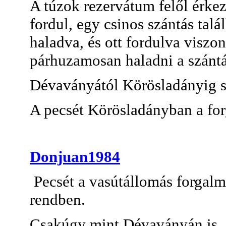
A túzok rezervátum felől érkez
fordul, egy csinos szántás tal
haladva, és ott fordulva viszon
párhuzamosan haladni a szántá
Dévaványától Körösladányig sz
A pecsét Körösladányban a for
Donjuan1984
Pecsét a vasútállomás forgalmi
rendben.
Csakúgy mint Dévaványán is. 