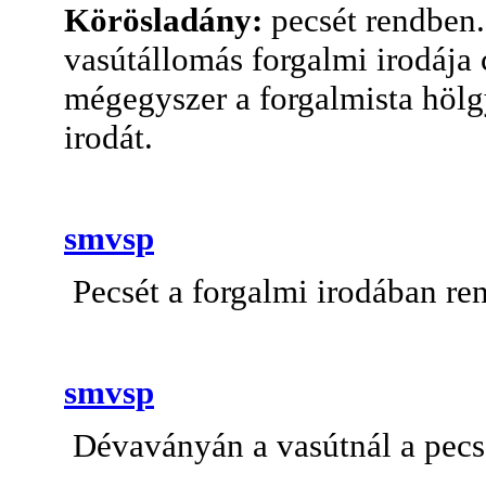
Körösladány:
pecsét rendben
vasútállomás forgalmi irodája
mégegyszer a forgalmista hölg
irodát.
smvsp
Pecsét a forgalmi irodában re
smvsp
Dévaványán a vasútnál a pecs