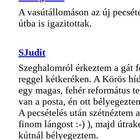
A vasútállomáson az új pecsét
útba is igazitottak.
SJudit
Szeghalomról érkeztem a gát 
reggel kétkeréken. A Körös híd
egy magas, fehér református t
van a posta, én ott bélyegezte
A pecsételés után szétnéztem 
finom lángost :-) ), majd útr
kútnál bélyegeztem.