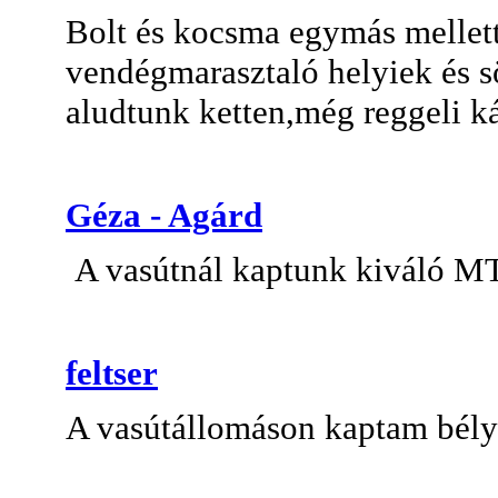
Bolt és kocsma egymás mellet
vendégmarasztaló helyiek és sö
aludtunk ketten,még reggeli ká
Géza - Agárd
A vasútnál kaptunk kiváló MT
feltser
A vasútállomáson kaptam bély