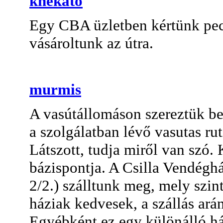
knekató
Egy CBA üzletben kértünk pec
vásároltunk az útra.
murmis
A vasútállomáson szereztük be
a szolgálatban lévő vasutas ru
Látszott, tudja miről van szó.
bázispontja. A Csilla Vendégh
2/2.) szálltunk meg, mely szin
háziak kedvesek, a szállás arán
Egyébként ez egy különálló há