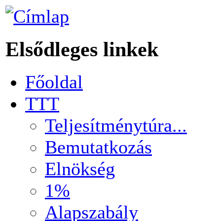
Elsődleges linkek
Főoldal
TTT
Teljesítménytúra...
Bemutatkozás
Elnökség
1%
Alapszabály