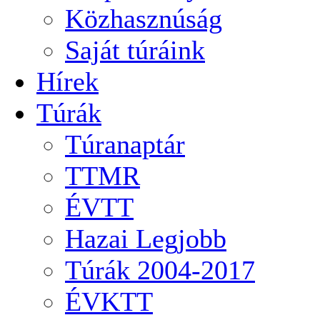
Közhasznúság
Saját túráink
Hírek
Túrák
Túranaptár
TTMR
ÉVTT
Hazai Legjobb
Túrák 2004-2017
ÉVKTT