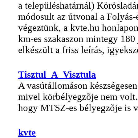
a településhatárnál) Körösladá
módosult az útvonal a Folyás-é
végeztünk, a kvte.hu honlapon 
km-es szakaszon mintegy 180 j
elkészült a friss leírás, igyeksz
Tisztul_A_Visztula
A vasútállomáson készségesen 
mivel körbélyegzõje nem volt. 
hogy MTSZ-es bélyegzõje is v
kvte