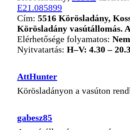
E21.085899
Cím:
5516 Körösladány, Koss
Körösladány vasútállomás. A 
Elérhetősége folyamatos:
Ne
Nyitvatartás:
H–V: 4.30 – 20.
AttHunter
Körösladányon a vasúton rendb
gabesz85