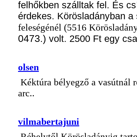
felhőkben szálltak fel. És c
érdekes. Körösladányban a
feleségénél (5516 Körösladány
0473.)
volt. 2500 Ft egy csa
olsen
Kéktúra bélyegző a vasútnál r
arc..
vilmabertajuni
Réhelytől Körösladányig tartot