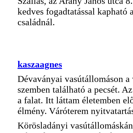
Szállás, az Arany János utca 8
kedves fogadtatással kapható a
családnál.
kaszaagnes
Dévaványai vasútállomáson a vá
szemben található a pecsét. A
a falat. Itt láttam életemben e
élmény. Váróterem nyitvatartá
Körösladányi vasútállomáskán a