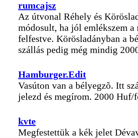
rumcajsz
Az útvonal Réhely és Köröslad
módosult, ha jól emlékszem a 
felfestve. Körösladányban a b
szállás pedig még mindig 2000/
Hamburger.Edit
Vasúton van a bélyegzõ. Itt sz
jelezd és megírom. 2000 Huf/f
kvte
Megfestettük a kék jelet Déva