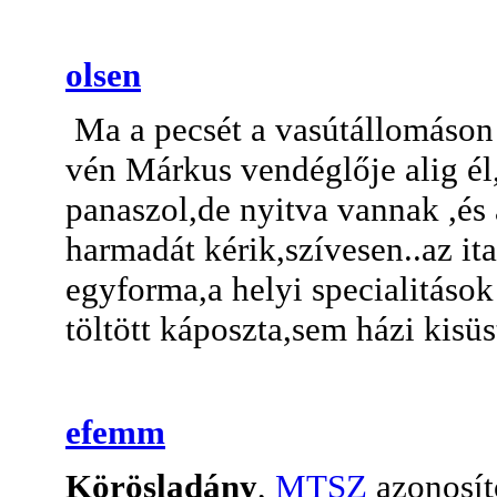
olsen
Ma a pecsét a vasútállomáson 
vén Márkus vendéglője alig é
panaszol,de nyitva vannak ,és 
harmadát kérik,szívesen..az i
egyforma,a helyi specialitáso
töltött káposzta,sem házi kisü
efemm
Körösladány
,
MTSZ
azonosí