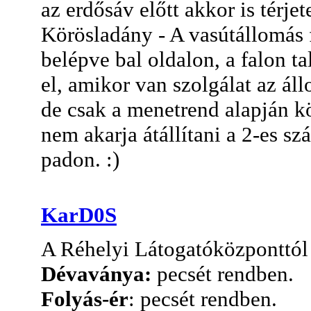
az erdősáv előtt akkor is térje
Körösladány - A vasútállomás 
belépve bal oldalon, a falon ta
el, amikor van szolgálat az áll
de csak a menetrend alapján kö
nem akarja átállítani a 2-es sz
padon. :)
KarD0S
A Réhelyi Látogatóközponttól
Dévaványa:
pecsét rendben.
Folyás-ér
: pecsét rendben.