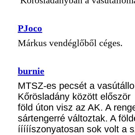
Körösladányban a vasútállom
PJoco
Márkus vendéglőből céges.
burnie
MTSZ-es pecsét a vasútáll
Kőrösladány között először a
föld úton visz az AK. A reng
sártengerré változtak. A föl
íííííszonyatosan sok volt a