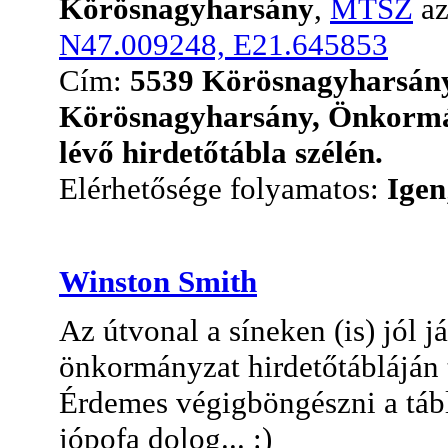
Körösnagyharsány
,
MTSZ
az
N47.009248, E21.645853
Cím:
5539 Körösnagyharsány,
Körösnagyharsány, Önkormá
lévő hirdetőtábla szélén.
Elérhetősége folyamatos:
Igen
Winston Smith
Az útvonal a síneken (is) jól 
önkormányzat hirdetőtábláján t
Érdemes végigböngészni a tábl
jópofa dolog... :)