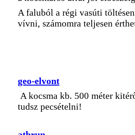
A faluból a régi vasúti töltés
vívni, számomra teljesen érthete
geo-elvont
A kocsma kb. 500 méter kitérő
tudsz pecsételni!
athrun