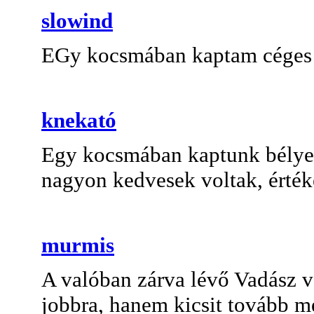
slowind
EGy kocsmában kaptam céges b
knekató
Egy kocsmában kaptunk bélyegz
nagyon kedvesek voltak, érték
murmis
A valóban zárva lévő Vadász 
jobbra, hanem kicsit tovább m