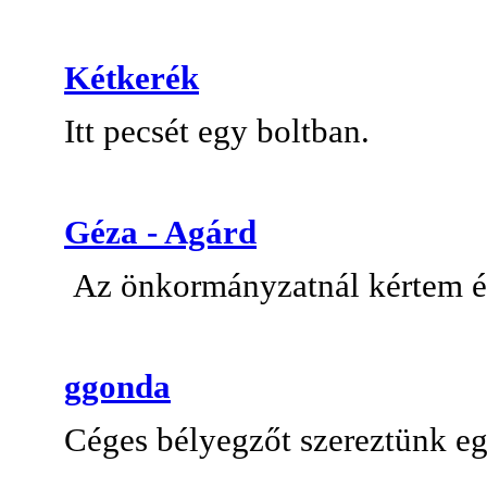
Kétkerék
Itt pecsét egy boltban.
Géza - Agárd
Az önkormányzatnál kértem és
ggonda
Céges bélyegzőt szereztünk e