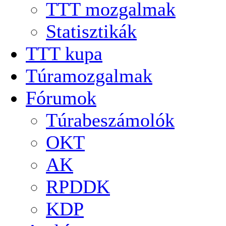
TTT mozgalmak
Statisztikák
TTT kupa
Túramozgalmak
Fórumok
Túrabeszámolók
OKT
AK
RPDDK
KDP