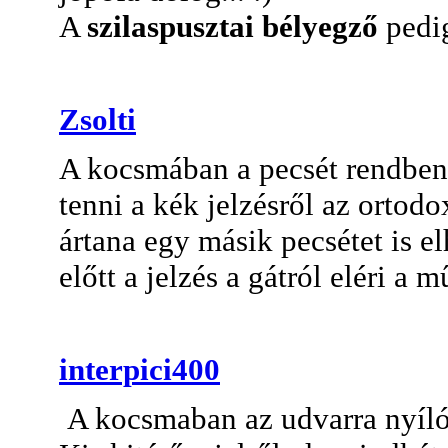
A
szilaspusztai bélyegző
pedig
Zsolti
A kocsmában a pecsét rendben. 
tenni a kék jelzésről az ortod
ártana egy másik pecsétet is el
előtt a jelzés a gátról eléri a m
interpici400
A kocsmaban az udvarra nyíló