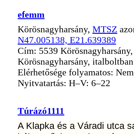
efemm
Körösnagyharsány,
MTSZ
azo
N47.005138, E21.639389
Cím: 5539 Körösnagyharsány, V
Körösnagyharsány, italboltban
Elérhetősége folyamatos: Nem, 
Nyitvatartás: H–V: 6–22
Túrázó1111
A Klapka és a Váradi utca 