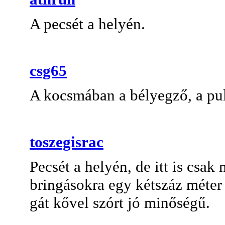
A pecsét a helyén.
csg65
A kocsmában a bélyegző, a pult
toszegisrac
Pecsét a helyén, de itt is csak 
bringásokra egy kétszáz méter 
gát kővel szórt jó minőségű.