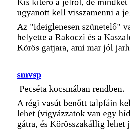
Kis kitérő a jelről, de mindkét
ugyanott kell visszamenni a jel
Az "ideiglenesen szünetelő" va
helyette a Rakoczi és a Kasza
Körös gatjara, ami mar jól jarh
smvsp
Pecséta kocsmában rendben.
A régi vasút benőtt talpfáin ke
lehet (vigyázzatok van egy híd
gátra, és Körösszakállig lehet j