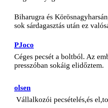
Biharugra és Körösnagyharsány 
sok sárdagasztás után ez valós
PJoco
Céges pecsét a boltból. Az em
presszóban sokáig elidőztem.
olsen
Vállalkozói pecsételés,és el,to