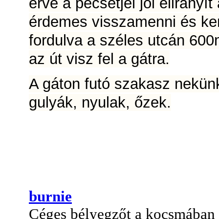
érve a pecsétjel jól elirán
érdemes visszamenni és ker
fordulva a széles utcán 600
az út visz fel a gátra.
A gáton futó szakasz nekünk
gulyák, nyulak, őzek.
burnie
Céges bélyegzőt a kocsmában a