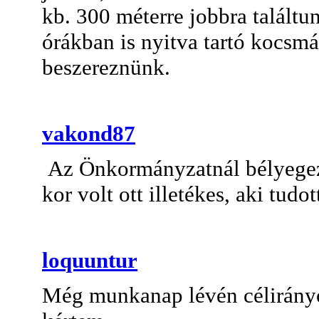
kb. 300 méterre jobbra találtu
órákban is nyitva tartó kocsmá
beszereznünk.
vakond87
Az Önkormányzatnál bélyegez
kor volt ott illetékes, aki tudo
loquuntur
Még munkanap lévén célirány