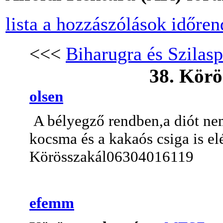
lista a hozzászólások időre
<<<
Biharugra és Szilasp
38. Kör
olsen
A bélyegző rendben,a diót nem
kocsma és a kakaós csiga is el
Körösszakál06304016119
efemm