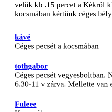
velük kb .15 percet a Kékről k
kocsmában kértünk céges bély
kávé
Céges pecsét a kocsmában
tothgabor
Céges pecsét vegyesboltban. N
6.30-11 v zárva. Mellette van 
Fuleee