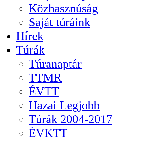
Közhasznúság
Saját túráink
Hírek
Túrák
Túranaptár
TTMR
ÉVTT
Hazai Legjobb
Túrák 2004-2017
ÉVKTT