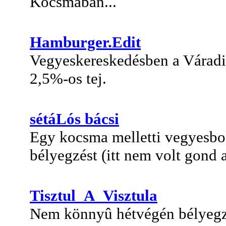
Kocsmában...
Hamburger.Edit
Vegyeskereskedésben a Váradi 
2,5%-os tej.
sétáLós bácsi
Egy kocsma melletti vegyesbo
bélyegzést (itt nem volt gond a
Tisztul_A_Visztula
Nem könnyû hétvégén bélyegzé