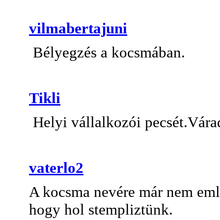
vilmabertajuni
Bélyegzés a kocsmában.
Tikli
Helyi vállalkozói pecsét.Várad
vaterlo2
A kocsma nevére már nem emlé
hogy hol stempliztünk.