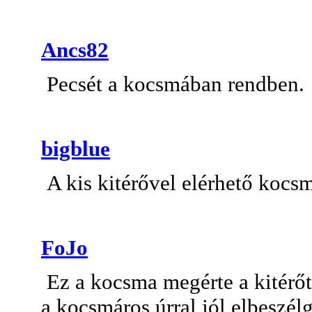
Ancs82
Pecsét a kocsmában rendben.
bigblue
A kis kitérővel elérhető kocs
FoJo
Ez a kocsma megérte a kitérő
a kocsmáros úrral jól elbeszélg