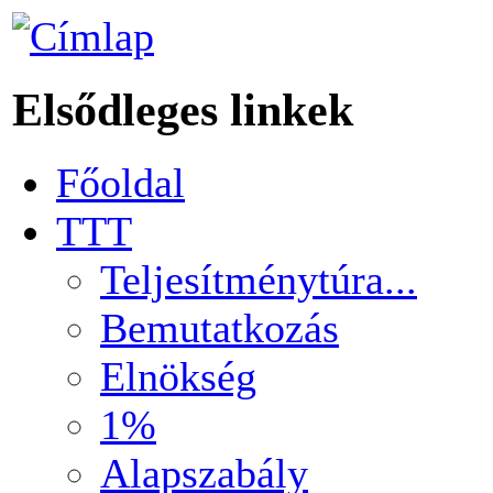
Elsődleges linkek
Főoldal
TTT
Teljesítménytúra...
Bemutatkozás
Elnökség
1%
Alapszabály