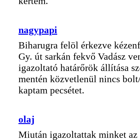
kértem.
nagypapi
Biharugra felöl érkezve kézen
Gy. út sarkán fekvő Vadász ve
igazoltató határőrök állítása s
mentén közvetlenül nincs bol
kaptam pecsétet.
olaj
Miután igazoltattak minket az