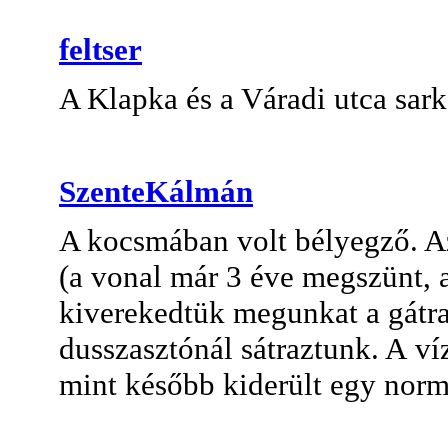
feltser
A Klapka és a Váradi utca sar
SzenteKálmán
A kocsmában volt bélyegző. Az
(a vonal már 3 éve megszünt, a
kiverekedtük megunkat a gátra
dusszasztónál sátraztunk. A víz
mint később kiderült egy normá