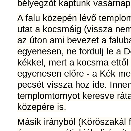
bélyegzőt kaptunk vasárnap 
A falu közepén lévő templomt
utat a kocsmáig (vissza nem)
az úton ami bevezet a falub
egyenesen, ne fordulj le a 
kékkel, mert a kocsma ettől
egyenesen előre - a Kék meg
pecsét vissza hoz ide. Inne
templomtornyot keresve ráta
közepére is.
Másik irányból (Köröszakál 