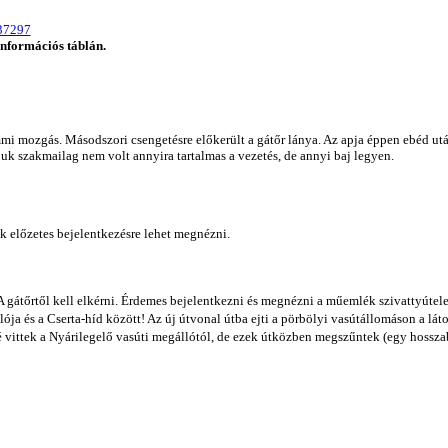
37297
nformációs táblán.
i mozgás. Másodszori csengetésre előkerült a gátőr lánya. Az apja éppen ebéd utáni 
uk szakmailag nem volt annyira tartalmas a vezetés, de annyi baj legyen.
k előzetes bejelentkezésre lehet megnézni.
átőrtől kell elkérni. Érdemes bejelentkezni és megnézni a műemlék szivattyútelep
ja és a Cserta-híd között! Az új útvonal útba ejti a pörbölyi vasútállomáson a lát
lé vittek a Nyárilegelő vasúti megállótól, de ezek útközben megszűntek (egy hosszab