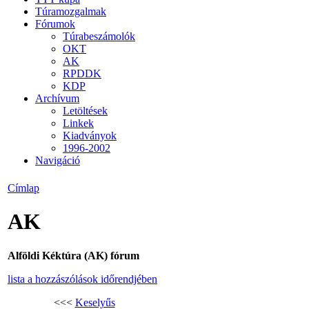
Túramozgalmak
Fórumok
Túrabeszámolók
OKT
AK
RPDDK
KDP
Archívum
Letöltések
Linkek
Kiadványok
1996-2002
Navigáció
Címlap
AK
Alföldi Kéktúra (AK) fórum
lista a hozzászólások időrendjében
<<<
Keselyűs