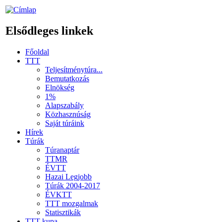
Elsődleges linkek
Főoldal
TTT
Teljesítménytúra...
Bemutatkozás
Elnökség
1%
Alapszabály
Közhasznúság
Saját túráink
Hírek
Túrák
Túranaptár
TTMR
ÉVTT
Hazai Legjobb
Túrák 2004-2017
ÉVKTT
TTT mozgalmak
Statisztikák
TTT kupa