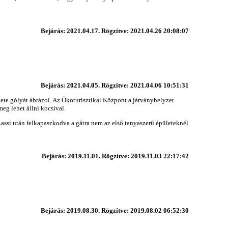
Bejárás: 2021.04.17. Rögzítve: 2021.04.26 20:08:07
Bejárás: 2021.04.05. Rögzítve: 2021.04.06 10:51:31
kete gólyát ábrázol. Az Ökoturisztikai Központ a járványhelyzet
meg lehet állni kocsival.
Lassi után felkapaszkodva a gátra nem az első tanyaszerű épületeknél
Bejárás: 2019.11.01. Rögzítve: 2019.11.03 22:17:42
Bejárás: 2019.08.30. Rögzítve: 2019.08.02 06:52:30