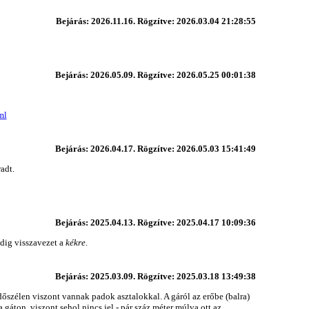
Bejárás: 2026.11.16. Rögzítve: 2026.03.04 21:28:55
Bejárás: 2026.05.09. Rögzítve: 2026.05.25 00:01:38
ml
Bejárás: 2026.04.17. Rögzítve: 2026.05.03 15:41:49
adt.
Bejárás: 2025.04.13. Rögzítve: 2025.04.17 10:09:36
edig visszavezet a
kékre
.
Bejárás: 2025.03.09. Rögzítve: 2025.03.18 13:49:38
rdőszélen viszont vannak padok asztalokkal. A gáról az erőbe (balra)
 gáton, viszont sehol nincs jel - pár száz méter múlva ott az