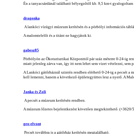
Én a tanyacsárdánál található bélyegzőtől kb. 9,5 km-t gyalogoltam
dragonka
A lankóci vízügyi múzeum kerítésén és a pörbölyi információs táblá
A malomtelelőt és a titánt ne hagyjátok ki.
gabesz85
Pörbölyön az Ökoturisztikai Központtól pár száz méterre 0-24-ig ren
miatt jelenleg zárva van, így itt nem lehet sem vizet vételezni, sem 
A Lankóci gátőrháznál szintén rendben elérhető 0-24-ig a pecsét a m
kell lemenni, hanem a következő épületegyüttes lesz a nyerő. A Malo
Janka és Zoli
A pecsét a múzeum kerítésén rendben.
A múzeum lőzetes bejelentkezést követően megtekinthető. (+3620/
geo-elvont
Pecsét továbbra is a gátőrház kerítésén megtalálható.