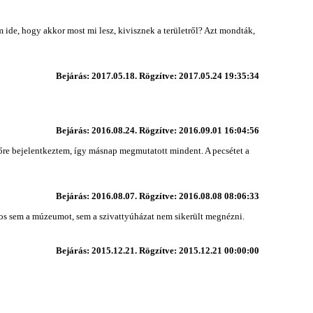
m ide, hogy akkor most mi lesz, kivisznek a területről? Azt mondták,
Bejárás: 2017.05.18. Rögzítve: 2017.05.24 19:35:34
Bejárás: 2016.08.24. Rögzítve: 2016.09.01 16:04:56
őre bejelentkeztem, így másnap megmutatott mindent. A pecsétet a
Bejárás: 2016.08.07. Rögzítve: 2016.08.08 08:06:33
ajnos sem a múzeumot, sem a szivattyúházat nem sikerült megnézni.
Bejárás: 2015.12.21. Rögzítve: 2015.12.21 00:00:00