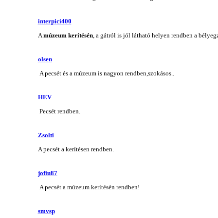
interpici400
A
múzeum kerítésén
, a gátról is jól látható helyen rendben a bélyeg
olsen
A pecsét és a múzeum is nagyon rendben,szokásos..
HEV
Pecsét rendben.
Zsolti
A pecsét a kerítésen rendben.
jofiu87
A pecsét a múzeum kerítésén rendben!
smvsp