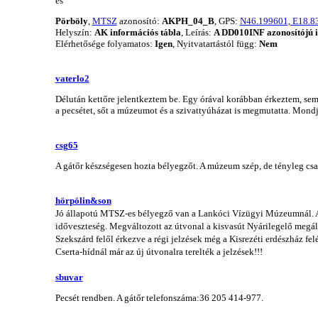
és
Pörböly
,
MTSZ
azonosító:
AKPH_04_B
, GPS:
N46.199601, E18.8
Helyszín:
AK információs tábla
, Leírás:
A DD010INF azonosítójú i
Elérhetősége folyamatos:
Igen
, Nyitvatartástól függ:
Nem
vaterlo2
Délután kettőre jelentkeztem be. Egy órával korábban érkeztem, semm
a pecsétet, sőt a múzeumot és a szivattyúházat is megmutatta. Mondj
csg65
A gátőr készségesen hozta bélyegzőt. A múzeum szép, de tényleg csa
hörpölin&son
Jó állapotú MTSZ-es bélyegző van a Lankóci Vízügyi Múzeumnál. A g
időveszteség. Megváltozott az útvonal a kisvasút Nyárilegelő megálló
Szekszárd felől érkezve a régi jelzések még a Kisrezéti erdészház fe
Cserta-hídnál már az új útvonalra terelték a jelzések!!!
sbuvar
Pecsét rendben. A gátőr telefonszáma:36 205 414-977.