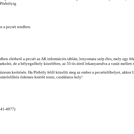
 Pörbölyig.
n a pecsét rendben.
dben elérhető a pecsét az AK információs táblán, lenyomata szép éles, mely egy fe
parkolni, de a bélyegzőhely közelében, az 55-ös útról lekanyarodva a vasút mellett 
úzeum kerítésén. Ha Pörböly felől közelíti meg az ember a pecsételőhelyet, akkor 
mtelelőhöz érdemes kitérőt tenni, csodálatos hely!
541-4977)