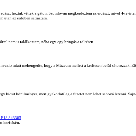
 vadászt hoztak vittek a gáton. Szomfován megkérdeztem az erdészt, mivel 4-re érte
m után az erdőben sátraztam.
rrel nem is találkoztam, néha egy-egy bringás a töltésen.
invazio miatt mehengedte, hogy a Múzeum mellett a keritesen belül sátorozzak. El
s egy kicsit körülményes, mert gyakorlatilag a füzetet nem lehet sehová letenni. S
 E18.843305
 kerítésén.