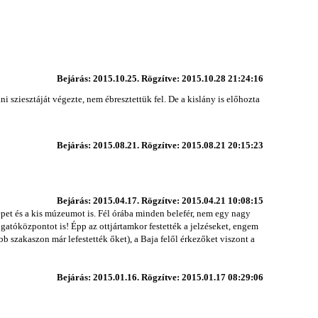
Bejárás: 2015.10.25. Rögzítve: 2015.10.28 21:24:16
sziesztáját végezte, nem ébresztettük fel. De a kislány is előhozta
Bejárás: 2015.08.21. Rögzítve: 2015.08.21 20:15:23
Bejárás: 2015.04.17. Rögzítve: 2015.04.21 10:08:15
et és a kis múzeumot is. Fél órába minden belefér, nem egy nagy
ogatóközpontot is! Épp az ottjártamkor festették a jelzéseket, engem
b szakaszon már lefestették őket), a Baja felől érkezőket viszont a
Bejárás: 2015.01.16. Rögzítve: 2015.01.17 08:29:06