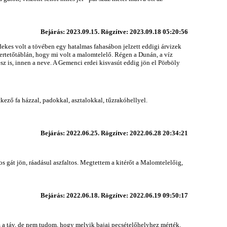
Bejárás: 2023.09.15. Rögzítve: 2023.09.18 05:20:56
dekes volt a tövében egy hatalmas fahasábon jelzett eddigi árvizek
smertetőtáblán, hogy mi volt a malomtelelő. Régen a Dunán, a víz
sz is, innen a neve. A Gemenci erdei kisvasút eddig jön el Pörböly
kező fa házzal, padokkal, asztalokkal, tűzrakóhellyel.
Bejárás: 2022.06.25. Rögzítve: 2022.06.28 20:34:21
s gát jön, ráadásul aszfaltos. Megtettem a kitérőt a Malomtelelőig,
Bejárás: 2022.06.18. Rögzítve: 2022.06.19 09:50:17
m a táv, de nem tudom, hogy melyik bajai pecsételőhelyhez mérték.