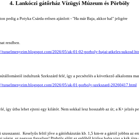
4. Lankóczi gátőrház Vízügyi Múzeum és Pörböly
on pedig a Potyka Csárda erősen ajánlott - "Ha már Baja, akkor hal" jeligére
mat rendben.
://turaelmenyeim.blogspot.com/2026/05/ak-01-02-porboly-bajai-atkeles-sukosd.ht
útállomástól indultunk Szekszárd felé, így a pecsételés a következő alkalomra mar
://turaelmenyeim.blogspot.com/2026/05/ak-01-porboly-szekszard-20260417.html
é, így útba lehet ejteni egy kilátót. Nem sokkal lesz hosszabb az út; a K+ jelzés p
i szusszanni. Keselyűs felöl jőve a gátórházután kb. 1,5 km-re a gártól jobbra az e
 végig, az nagyon figyeljen! Pörböly előtt az erdőből kijőve balra visz a kék újra a