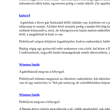
információs tábla balra, egyenesen pedig a vasúti átkelő. (Az applik
kaloz14
A gátőrház a füves gát Szekszárd felőli oldalán van, kerítésén ott a
időpontja és szintje. A kilátó felső szintjén pedig a madár élővilág
sodrását kihasználva, úszó, de lehorgonyzott hajón malom működött. T
felől, a megállónál fa budi is van.
Pörbölynél szépen felújított fogadóépület, kedves emberekkel, büfév
Bajáig végig egy gyönyörű erdei szakaszon visz a kék, bal kézre a Du
Cserkészeknek, nagyobb baráti társaságoknak remek táborozóhely, c
Winston Smith
A gátőrháznál megvan a bélyegző.
Pörbölynél érdemes megnézni az elkerített vadterületet, bár útközben
van itt egy tanösvény is. Volt pár szúnyog, de a későbbiekhez képes
Winston Smith
Pörbölyön megvan a bélyegző.
A Dunán átérve rögtön megváltozik a táj, erdők mindenfelé, sok pihe