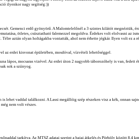
áció ilyenkor nagy segítség:))
 pecsét. Gemenci erdő gyönyörű. A Malomtelelőnél a 3 szintes kilátót megnéztük, ér
 bemutatása, ötletes, csúsztatható falemezzel megoldva. Érdekes volt elolvasni az i
élre aztán olyan holtágakba vontatták, ahol nem érhette jégkár. Ilyen volt ez a ré
el az erdei kisvonat épületében, mosdóval, vízvételi lehetőséggel.
na lápos, mocsaras vizével. Az erdei úton 2 nagyobb táborozóhely is van, fedett ét
sak sok a szúnyog.
 is lehet vaddal találkozni. A Lassi megállóig szép részeken visz a kék, onnan sajno
t még nem volt vészes.
nőpaddal tarkítva. Az MTSZ adatai szerint a bajai átkelés és Pörböly között 8,4 k