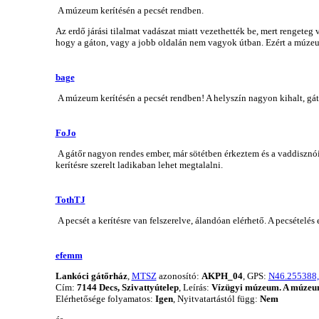
A múzeum kerítésén a pecsét rendben.
Az erdő járási tilalmat vadászat miatt vezethették be, mert rengeteg
hogy a gáton, vagy a jobb oldalán nem vagyok útban. Ezért a múzeu
bage
A múzeum kerítésén a pecsét rendben! A helyszín nagyon kihalt, gátő
FoJo
A gátőr nagyon rendes ember, már sötétben érkeztem és a vaddisznó
kerítésre szerelt ladikaban lehet megtalalni.
TothTJ
A pecsét a kerítésre van felszerelve, álandóan elérhető. A pecsételé
efemm
Lankóci gátőrház
,
MTSZ
azonosító:
AKPH_04
, GPS:
N46.255388,
Cím:
7144 Decs, Szivattyútelep
, Leírás:
Vízügyi múzeum. A múzeum
Elérhetősége folyamatos:
Igen
, Nyitvatartástól függ:
Nem