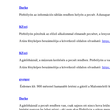
Darko
Pörbölyön az információs táblán rendben helyén a pecsét. A dunapart
KFeri
Pörbölyön pótoltuk az előző alkalommal elmaradt pecsétet, a lenyo
A túra fényképes beszámolója a következő oldalon olvasható:
https
KFeri
A gátőrháznál, a múzeum kerítésén a pecsét rendben. Pörbölyön a vas
A túra fényképes beszámolója a következő oldalon olvasható:
https
gyetger
Érdemes kb. 900 méterrel hamarabb letérni a gátról a Malomtelelő fel
Darko
A gátőrháznál a pecsét rendben van, csak sajnos ott nincs hova leüln
letérést nagyon be lehet nézni - aki nem akar Pörbölyig a gáton menni