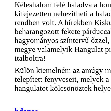
Kéleshalom felé haladva a ho
kifejezetten nehezítheti a hala
rendben volt. A hírekben Kis
beharangozott fekete párducca
hagyományos színtervű őzzel, 
megye valamelyik Hangulat pr
italboltra!
Külön kiemelném az amúgy me
telepített fenyveseit, melyek 
hangulatot kölcsönöztek helye