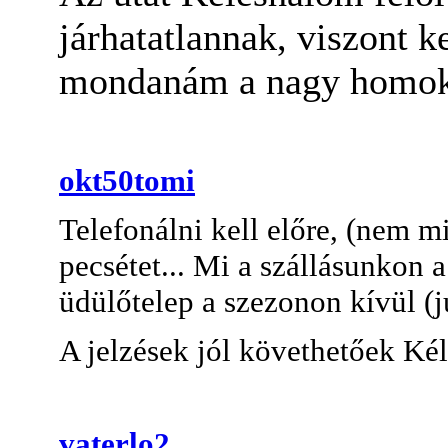
járhatatlannak, viszont 
mondanám a nagy homok
okt50tomi
Telefonálni kell előre, (nem mi
pecsétet... Mi a szállásunkon 
üdülőtelep a szezonon kívül (jú
A jelzések jól követhetőek Kél
vaterlo2