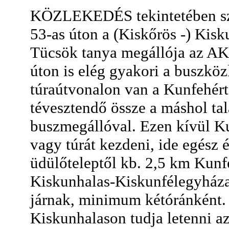
KÖZLEKEDÉS tekintetében szak
53-as úton a (Kiskőrös -) Kis
Tücsök tanya megállója az AK 
úton is elég gyakori a buszköz
túraútvonalon van a Kunfehért
tévesztendő össze a máshol tal
buszmegállóval. Ezen kívül Kun
vagy túrát kezdeni, ide egész 
üdülőteleptől kb. 2,5 km Kunf
Kiskunhalas-Kiskunfélegyház
járnak, minimum kétóránként.
Kiskunhalason tudja letenni az 