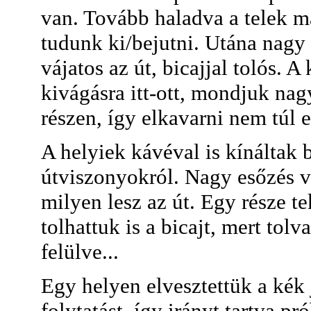
van. Tovább haladva a telek m
tudunk ki/bejutni. Utána nagy
vájatos az út, bicajjal tolós. A 
kivágásra itt-ott, mondjuk nag
részen, így elkavarni nem túl e
A helyiek kávéval is kínáltak
útviszonyokról. Nagy esőzés vo
milyen lesz az út. Egy része te
tolhattuk is a bicajt, mert to
felülve...
Egy helyen elvesztettük a kék j
folytatást, így irányt tartva p