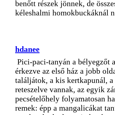
benőtt részek jönnek, de össze
kéleshalmi homokbuckáknál na
hdanee
Pici-paci-tanyán a bélyegzőt a
érkezve az első ház a jobb old
találjátok, a kis kertkapunál, a
reteszelve vannak, az egyik zár
pecsételőhely folyamatosan ha
remek: épp a mangalicákat ta