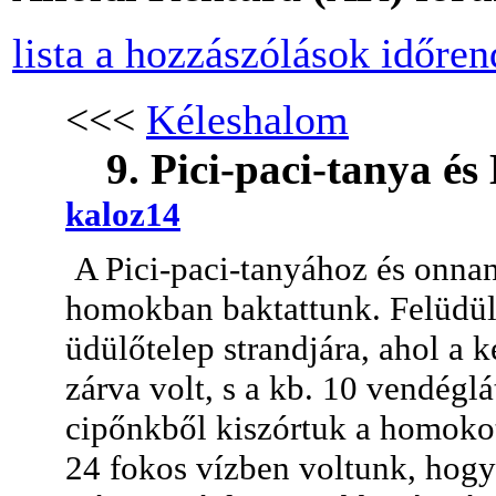
lista a hozzászólások időre
<<<
Kéleshalom
9. Pici-paci-tanya és
kaloz14
A Pici-paci-tanyához és onnan
homokban baktattunk. Felüdülé
üdülőtelep strandjára, ahol a k
zárva volt, s a kb. 10 vendégl
cipőnkből kiszórtuk a homokot
24 fokos vízben voltunk, hogy 