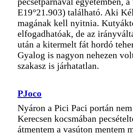
pecsétpárnával egyetemben, a
E19°21.903) található. Aki Ké
magának kell nyitnia. Kutyáktó
elfogadhatóak, de az irányvál
után a kitermelt fát hordó tehe
Gyalog is nagyon nehezen volt
szakasz is járhatatlan.
PJoco
Nyáron a Pici Paci portán nem
Kerecsen kocsmában pecsételt
átmentem a vasúton mentem mé