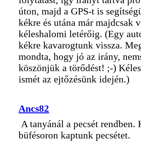
úton, majd a GPS-t is segítsé
kékre és utána már majdcsak v
kéleshalomi letérőig. (Egy aut
kékre kavarogtunk vissza. Meg
mondta, hogy jó az irány, nems
köszönjük a törődést! ;-) Kéle
ismét az ejtőzésünk idején.)
Ancs82
A tanyánál a pecsét rendben. K
büfésoron kaptunk pecsétet.