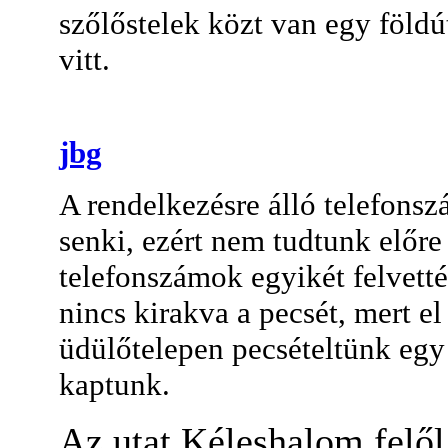
szőlőstelek közt van egy föld
vitt.
jbg
A rendelkezésre álló telefons
senki
, ezért nem tudtunk előre
telefonszámok egyiké
t felvetté
nincs kirakva a pecsét, mert e
üdülőtelepen pecsételtünk egy
kaptunk.
Az utat Kéleshalom felő