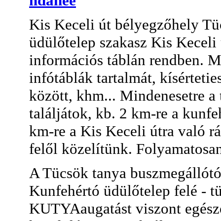
hdanee
Kis Keceli út bélyegzőhely Tüc
üdülőtelep szakasz Kis Kece
információs táblán rendben. Mi
infótáblák tartalmát, kísérteti
között, khm... Mindenesetre a 
találjátok, kb. 2 km-re a kunfeh
km-re a Kis Keceli útra való rá
felől közelítünk. Folyamatosan
A Tücsök tanya buszmegállótól
Kunfehértó üdülőtelep felé - t
KUTYAaugatást viszont egészen