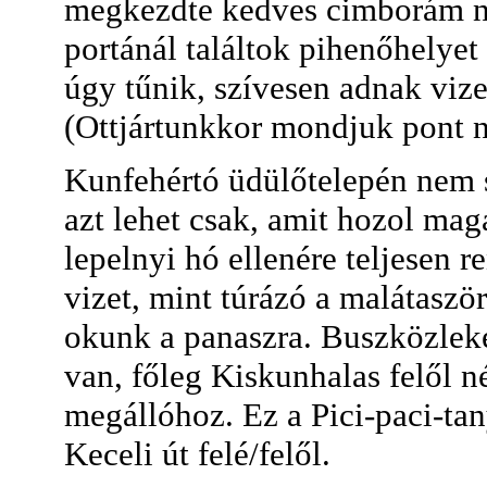
megkezdte kedves cimborám na
portánál találtok pihenőhelye
úgy tűnik, szívesen adnak vize
(Ottjártunkkor mondjuk pont n
Kunfehértó üdülőtelepén nem so
azt lehet csak, amit hozol ma
lepelnyi hó ellenére teljesen 
vizet, mint túrázó a malátaször
okunk a panaszra. Buszközlek
van, főleg Kiskunhalas felől 
megállóhoz. Ez a Pici-paci-tan
Keceli út felé/felől.