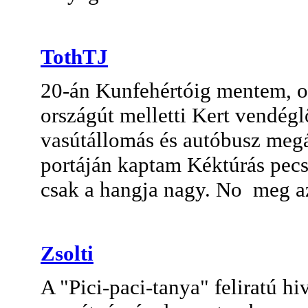
TothTJ
20-án Kunfehértóig mentem, ot
országút melletti Kert vendégl
vasútállomás és autóbusz megál
portáján kaptam Kéktúrás pecsé
csak a hangja nagy. No meg az 
Zsolti
A "Pici-paci-tanya" feliratú h