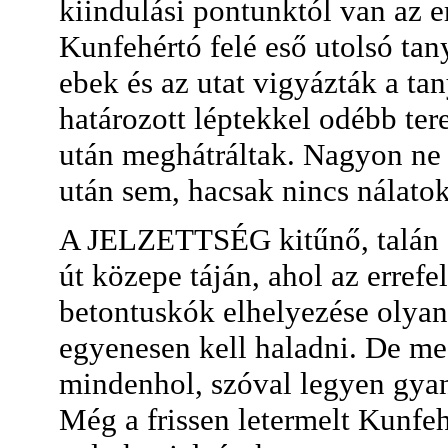
kiindulási pontunktól van az 
Kunfehértó felé eső utolsó tan
ebek és az utat vigyázták a ta
határozott léptekkel odébb tere
után meghátráltak. Nagyon ne 
után sem, hacsak nincs nálatok 
A JELZETTSÉG kitűnő, talán e
út közepe táján, ahol az erref
betontuskók elhelyezése olyan
egyenesen kell haladni. De me
mindenhol, szóval legyen gyan
Még a frissen letermelt Kunfeh