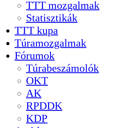
TTT mozgalmak
Statisztikák
TTT kupa
Túramozgalmak
Fórumok
Túrabeszámolók
OKT
AK
RPDDK
KDP