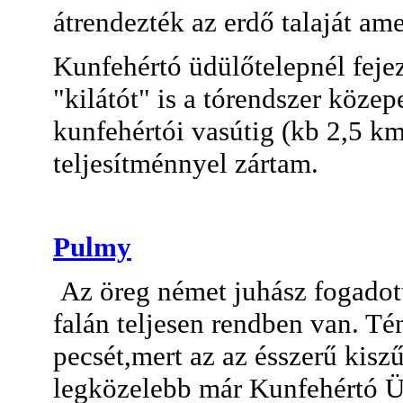
átrendezték az erdő talaját amer
Kunfehértó üdülőtelepnél feje
"kilátót" is a tórendszer köze
kunfehértói vasútig (kb 2,5 km
teljesítménnyel zártam.
Pulmy
Az öreg német juhász fogadott 
falán teljesen rendben van. Té
pecsét,mert az az ésszerű kisz
legközelebb már Kunfehértó Üd