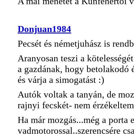
A mai menetet a Kunfehértói v
Donjuan1984
Pecsét és németjuhász is rendb
Aranyosan teszi a kötelességét
a gazdának, hogy betolakodó é
és várja a simogatást :)
Autók voltak a tanyán, de mozg
rajnyi fecskét- nem érzékelte
Ha már mozgás...még a porta el
vadmotorossal..szerencsére csa