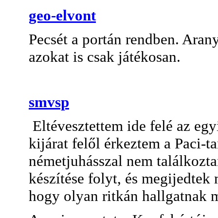
geo-elvont
Pecsét a portán rendben. Arany
azokat is csak játékosan.
smvsp
Eltévesztettem ide felé az egyi
kijárat felől érkeztem a Paci-t
németjuhásszal nem találkozt
készítése folyt, és megijedte
hogy olyan ritkán hallgatnak m