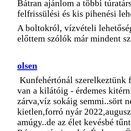
Bátran ajánlom a többi túratár
felfrissülési és kis pihenési le
A boltokról, vízvételi lehetős
előttem szólók már mindent szé
olsen
Kunfehértónál szerelkeztünk f
van a kilátóig - érdemes kitérni
zárva,víz sokáig semmi..sört 
kietlen,forró nyár 2022,augus
amúgy..de az élet kevésbé tűn