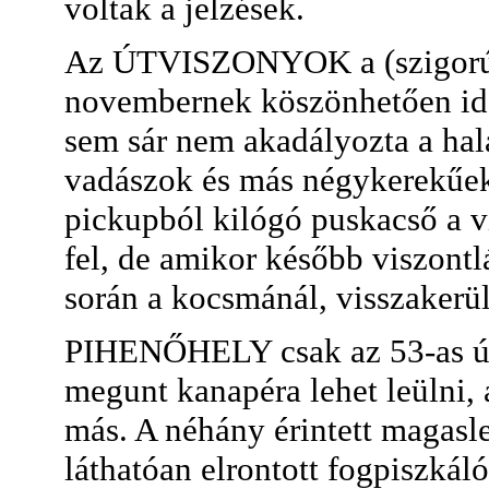
voltak a jelzések.
Az ÚTVISZONYOK a (szigorúan 
novembernek köszönhetően ide
sem sár nem akadályozta a hal
vadászok és más négykerekűek
pickupból kilógó puskacső a vi
fel, de amikor később viszontlá
során a kocsmánál, visszakerü
PIHENŐHELY csak az 53-as útt
megunt kanapéra lehet leülni,
más. A néhány érintett magasles
láthatóan elrontott fogpiszkál