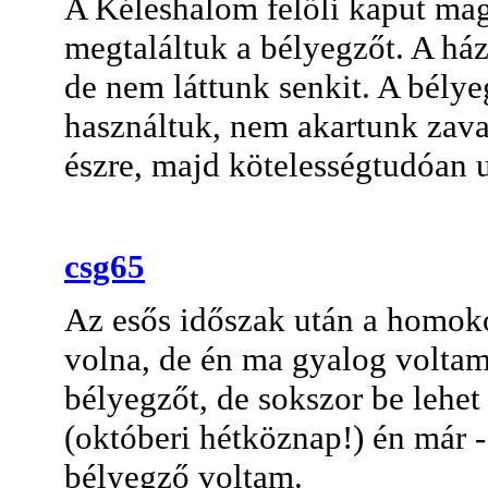
A Kéleshalom felőli kaput mag
megtaláltuk a bélyegzőt. A házi
de nem láttunk senkit. A bély
használtuk, nem akartunk zavar
észre, majd kötelességtudóan u
csg65
Az esős időszak után a homokos
volna, de én ma gyalog voltam 
bélyegzőt, de sokszor be lehet
(októberi hétköznap!) én már 
bélyegző voltam.