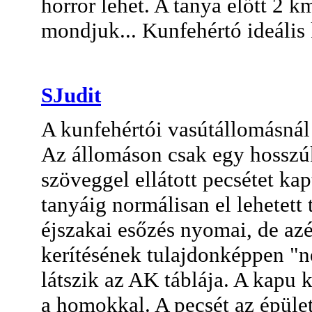
horror lehet. A tanya előtt 2 k
mondjuk... Kunfehértó ideális 
SJudit
A kunfehértói vasútállomásnál
Az állomáson csak egy hosszú
szöveggel ellátott pecsétet kap
tanyáig normálisan el lehetett t
éjszakai esőzés nyomai, de azér
kerítésének tulajdonképpen "n
látszik az AK táblája. A kapu
a homokkal. A pecsét az épület