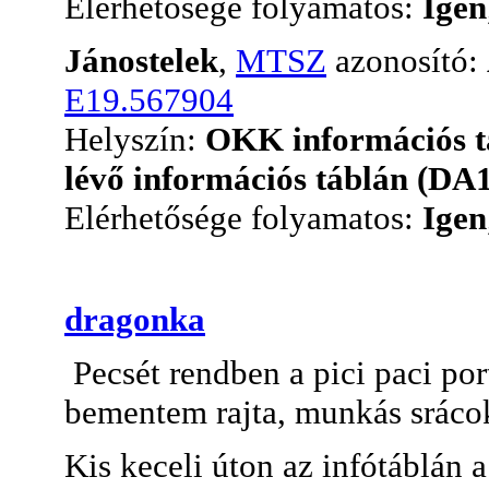
Elérhetősége folyamatos:
Igen
Jánostelek
,
MTSZ
azonosító:
E19.567904
Helyszín:
OKK információs t
lévő információs táblán (DA
Elérhetősége folyamatos:
Igen
dragonka
Pecsét rendben a pici paci port
bementem rajta, munkás srácok
Kis keceli úton az infótáblán 