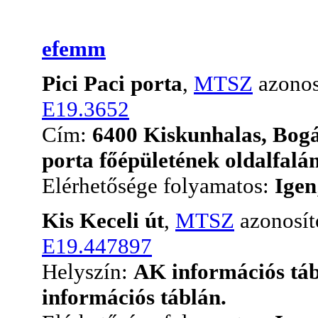
efemm
Pici Paci porta
,
MTSZ
azonos
E19.3652
Cím:
6400 Kiskunhalas, Bogá
porta főépületének oldalfalán
Elérhetősége folyamatos:
Igen
Kis Keceli út
,
MTSZ
azonosít
E19.447897
Helyszín:
AK információs tá
információs táblán.