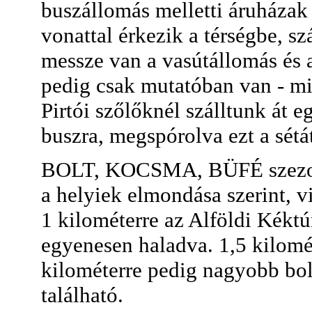
buszállomás melletti áruházak
vonattal érkezik a térségbe, 
messze van a vasútállomás és a
pedig csak mutatóban van - mi
Pirtói szőlőknél szálltunk át 
buszra, megspórolva ezt a sétá
BOLT, KOCSMA, BÜFÉ szezonz
a helyiek elmondása szerint, vi
1 kilométerre az Alföldi Kéktú
egyenesen haladva. 1,5 kilométe
kilométerre pedig nagyobb bol
található.