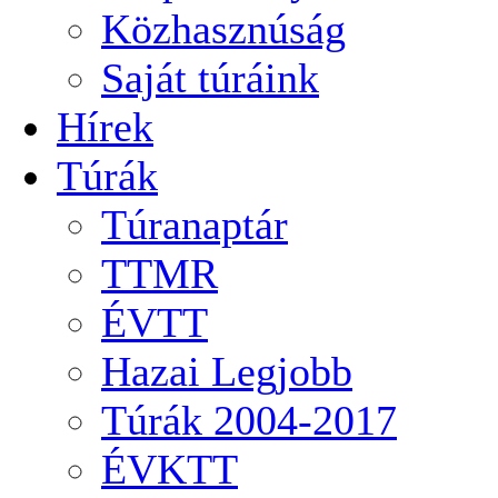
Közhasznúság
Saját túráink
Hírek
Túrák
Túranaptár
TTMR
ÉVTT
Hazai Legjobb
Túrák 2004-2017
ÉVKTT