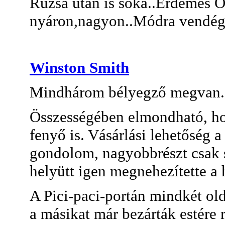
Rúzsa után is soká..Érdemes 
nyáron,nagyon..Módra vendég
Winston Smith
Mindhárom bélyegző megvan.
Összességében elmondható, hog
fenyő is. Vásárlási lehetőség 
gondolom, nagyobbrészt csak
helyütt igen megnehezítette a h
A Pici-paci-portán mindkét old
a másikat már bezárták estére 