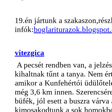
19.én jártunk a szakaszon,rész
infók:
boglariturazok.blogspot
vitezgica
A pecsét rendben van, a jelzés
kihaltnak tűnt a tanya. Nem ért
amikor a Kunfehértói üdülőtele
még 3,6 km innen. Szerencsére
büfék, jól esett a buszra várv
kimosakodtunk a sok homokból