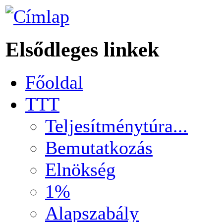
Elsődleges linkek
Főoldal
TTT
Teljesítménytúra...
Bemutatkozás
Elnökség
1%
Alapszabály