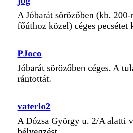
jbg
A Jóbarát sörözőben (kb. 200-
főúthoz közel
) céges pecsétet
PJoco
Jóbarát sörözőben céges. A tula
rántottát.
vaterlo2
A Dózsa György u. 2/A alatti
bélyegzést.