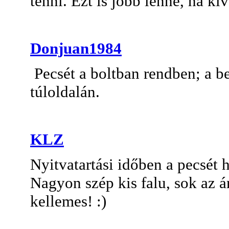
tenni. Ezt is jobb lenne, ha kí
Donjuan1984
Pecsét a boltban rendben; a be
túloldalán.
KLZ
Nyitvatartási időben a pecsét 
Nagyon szép kis falu, sok az á
kellemes! :)