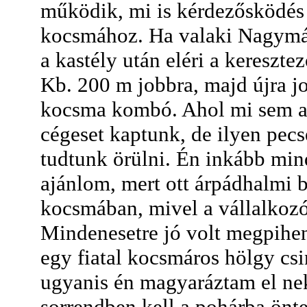
működik, mi is kérdezősködés 
kocsmához. Ha valaki Nagymág
a kastély után eléri a keresztező
Kb. 200 m jobbra, majd újra jo
kocsma kombó. Ahol mi sem a 
cégeset kaptunk, de ilyen pec
tudtunk örülni. Én inkább mind
ajánlom, mert ott árpádhalmi 
kocsmában, mivel a vállalkozó 
Mindenesetre jó volt megpihen
egy fiatal kocsmáros hölgy csi
ugyanis én magyaráztam el nek
sorrendben kell a pohárba önten