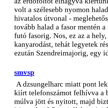
az erdőfoltot elhagyva kiértünk
volt a szélesebb nyomon halad
hivatalos útvonal - meglehetőse
tovább halad a fasor mentén a
futó fasorig. Nos, ez az a hely
kanyarodást, tehát legyetek r
ezután Szendreimajorig, egy id
smvsp
A dzsungelharc miatt pont leké
kiírt telefonszámot felhívva a
múlva jött és nyitott, majd bizt