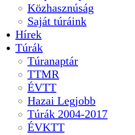
Közhasznúság
Saját túráink
Hírek
Túrák
Túranaptár
TTMR
ÉVTT
Hazai Legjobb
Túrák 2004-2017
ÉVKTT