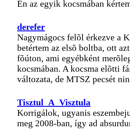
Én az egyik kocsmában kértem 
derefer
Nagymágocs felõl érkezve a K-
betértem az elsõ boltba, ott 
fõúton, ami egyébként merõleg
kocsmában. A kocsma elõtti fán
változata, de MTSZ pecsét nincs
Tisztul_A_Visztula
Korrigálok, ugyanis eszembejut
meg 2008-ban, így ad absurdum