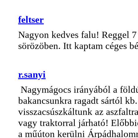
feltser
Nagyon kedves falu! Reggel 7 h
sörözöben. Itt kaptam céges bé
r.sanyi
Nagymágocs irányából a földút
bakancsunkra ragadt sártól kb
visszacsúszkáltunk az aszfaltr
vagy traktorral járható! Előb
a műúton kerülni Árpádhalomr