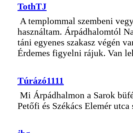
TothTJ
A templommal szembeni vegye
használtam. Árpádhalomtól Na
táni egyenes szakasz végén va
Érdemes figyelni rájuk. Van le
Túrázó1111
Mi Árpádhalmon a Sarok büfébe
Petőfi és Székács Elemér utca