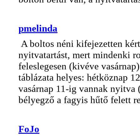
pmelinda
A boltos néni kifejezetten ké
nyitvatartást, mert mindenki r
feleslegesen (kivéve vasárnap
táblázata helyes: hétköznap 12
vasárnap 11-ig vannak nyitva (
bélyegző a fagyis hűtő felett 
FoJo