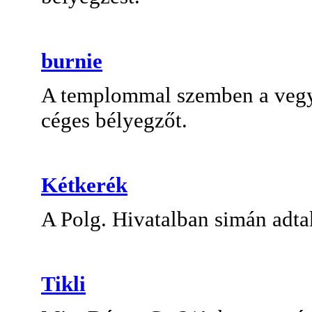
burnie
A templommal szemben a vegye
céges bélyegzőt.
Kétkerék
A Polg. Hivatalban simán adta
Tikli