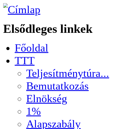
Elsődleges linkek
Főoldal
TTT
Teljesítménytúra...
Bemutatkozás
Elnökség
1%
Alapszabály