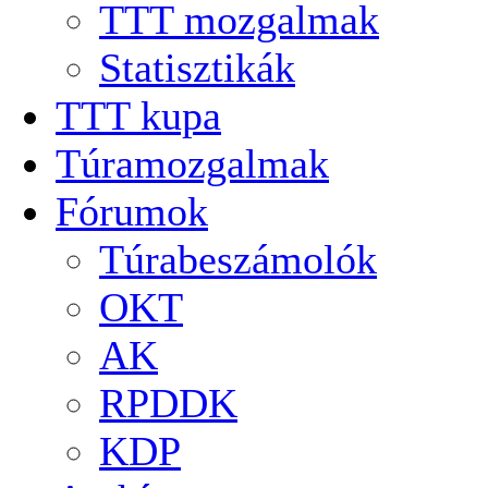
TTT mozgalmak
Statisztikák
TTT kupa
Túramozgalmak
Fórumok
Túrabeszámolók
OKT
AK
RPDDK
KDP