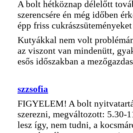
A bolt hétköznap délelőtt tová
szerencsére én még időben ér
épp friss cukrászsüteményeket
Kutyákkal nem volt problémám
az viszont van mindenütt, gyak
esős időszakban a mezőgazdasá
szzsofia
FIGYELEM! A bolt nyitvatartás
szerezni, megváltozott: 5.30-
lesz így, nem tudni, a kocsm