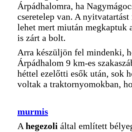
Árpádhalomra, ha Nagymágocs
cseretelep van. A nyitvatartás
lehet mert miután megkaptuk a 
is zárt a bolt.
Arra készüljön fel mindenki,
Árpádhalom 9 km-es szakaszábó
héttel ezelőtti esők után, sok
voltak a traktornyomokban, hog
murmis
A
hegezoli
által említett bély