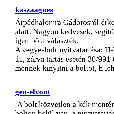
kaszaagnes
Árpádhalomra Gádorosról érkez
alatt. Nagyon kedvesek, segít
igen bő a választék.
A vegyesbolt nyitvatartása: H-
11, zárva tartás esetén 30/991
mennek kinyitni a boltot, h le
geo-elvont
A bolt közvetlen a kék mentén
bolton belül van, a nyitvatartá