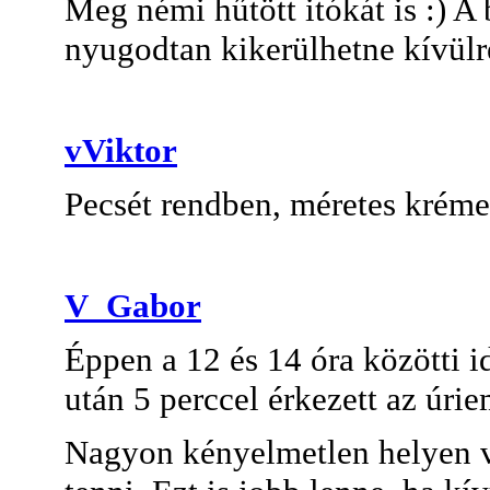
Meg némi hűtött itókát is :) A
nyugodtan kikerülhetne kívülre
vViktor
Pecsét rendben, méretes kréme
V_Gabor
Éppen a 12 és 14 óra közötti 
után 5 perccel érkezett az úriem
Nagyon kényelmetlen helyen van