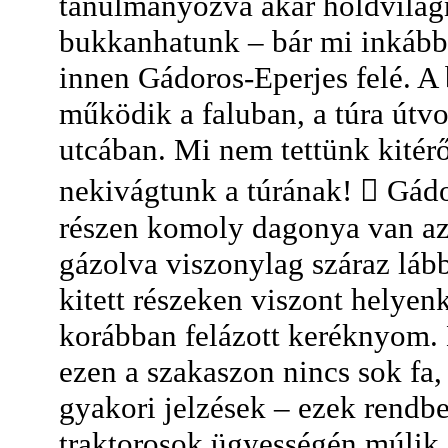
tanulmányozva akár holdvilágná
bukkanhatunk – bár mi inkább 
innen Gádoros-Eperjes felé. A
működik a faluban, a túra útv
utcában. Mi nem tettünk kitérő
nekivágtunk a túrának!  Gádo
részen komoly dagonya van az 
gázolva viszonylag száraz láb
kitett részeken viszont helye
korábban felázott keréknyom. 
ezen a szakaszon nincs sok f
gyakori jelzések – ezek rendb
traktorosok ügyességén múlik.