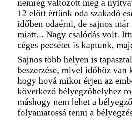
nemrég változott meg a nyitvata
12 előtt értünk oda szakadó e
időben odaérni, de sajnos már 
miatt... Nagy csalódás volt. I
céges pecsétet is kaptunk, majd
Sajnos több helyen is tapaszta
beszerzése, mivel időhöz van 
hogy hová mikor érjen az ember,
következő bélyegzőhelyhez roh
máshogy nem lehet a bélyegző
folyamatossá tenni a bélyegzé