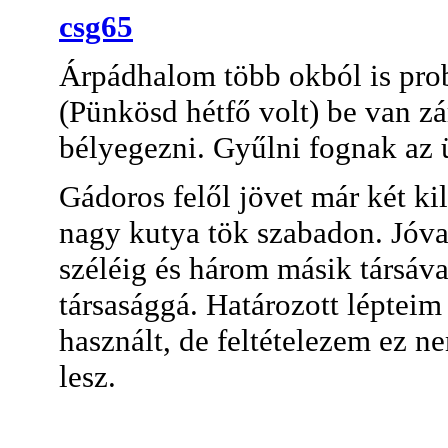
csg65
Árpádhalom több okból is pro
(Pünkösd hétfő volt) be van zá
bélyegezni. Gyűlni fognak az 
Gádoros felől jövet már két kil
nagy kutya tök szabadon. Jóva
széléig és három másik társáva
társasággá. Határozott lépteim 
használt, de feltételezem ez 
lesz.