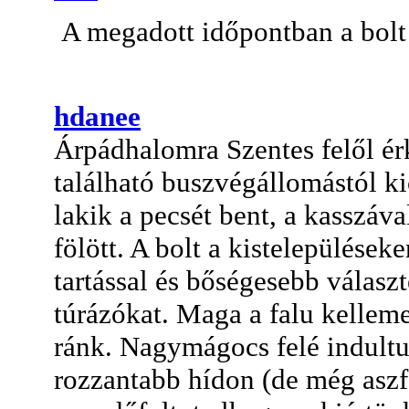
A megadott időpontban a bolt 
hdanee
Árpádhalomra Szentes felől ér
található buszvégállomástól kics
lakik a pecsét bent, a kasszáv
fölött. A bolt a kistelepülése
tartással és bőségesebb választ
túrázókat. Maga a falu kelleme
ránk. Nagymágocs felé indultu
rozzantabb hídon (de még aszf