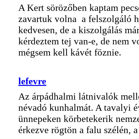
A Kert sörözőben kaptam pecsét
zavartuk volna a felszolgáló h
kedvesen, de a kiszolgálás má
kérdeztem tej van-e, de nem 
mégsem kell kávét föznie.
lefevre
Az árpádhalmi látnivalók mell
névadó kunhalmát. A tavalyi é
ünnepeken körbetekerik nemzet
érkezve rögtön a falu szélén, 