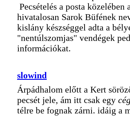
Pecsételés a posta közelében 
hivatalosan Sarok Büfének ne
kislány készséggel adta a bély
"nentúlszomjas" vendégek ped
információkat.
slowind
Árpádhalom előtt a Kert söröz
pecsét jele, ám itt csak egy
cég
télre be fognak zárni. idáig a