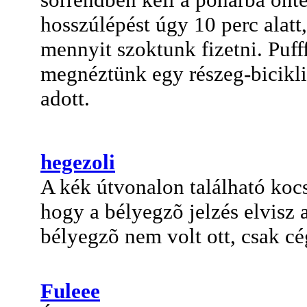
hosszúlépést úgy 10 perc alatt
mennyit szoktunk fizetni. Puff
megnéztünk egy részeg-bicikli
adott.
hegezoli
A kék útvonalon található kocs
hogy a bélyegzõ jelzés elvisz a
bélyegzõ nem volt ott, csak c
Fuleee