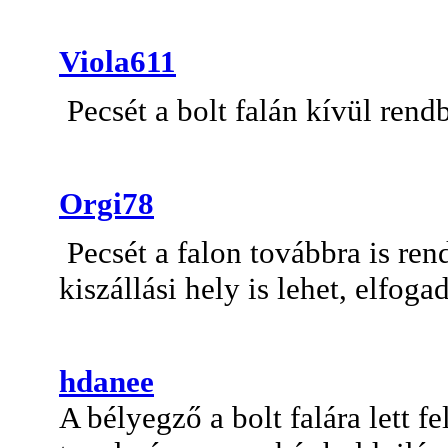
Viola611
Pecsét a bolt falán kívül rend
Orgi78
Pecsét a falon továbbra is rend
kiszállási hely is lehet, elfog
hdanee
A bélyegző a bolt falára lett f