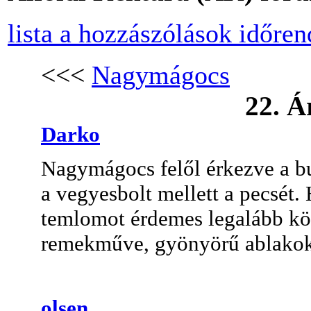
lista a hozzászólások időre
<<<
Nagymágocs
22. 
Darko
Nagymágocs felől érkezve a bus
a vegyesbolt mellett a pecsét. 
temlomot érdemes legalább kör
remekműve, gyönyörű ablakok
olsen