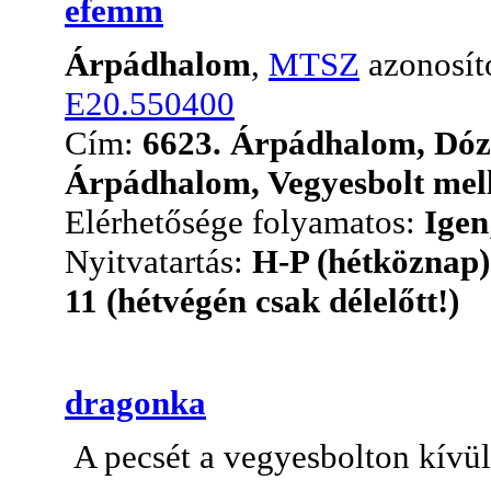
efemm
Árpádhalom
,
MTSZ
azonosít
E20.550400
Cím:
6623. Árpádhalom, Dóz
Árpádhalom, Vegyesbolt melle
Elérhetősége folyamatos:
Igen
Nyitvatartás:
H-P (hétköznap)
11 (hétvégén csak délelőtt!)
dragonka
A pecsét a vegyesbolton kívül