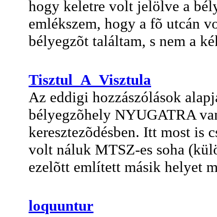
hogy keletre volt jelölve a bél
emlékszem, hogy a fõ utcán vo
bélyegzõt találtam, s nem a k
Tisztul_A_Visztula
Az eddigi hozzászólások alapjá
bélyegzõhely NYUGATRA van 
keresztezõdésben. Itt most is 
volt náluk MTSZ-es soha (külö
ezelõtt említett másik helyet
loquuntur