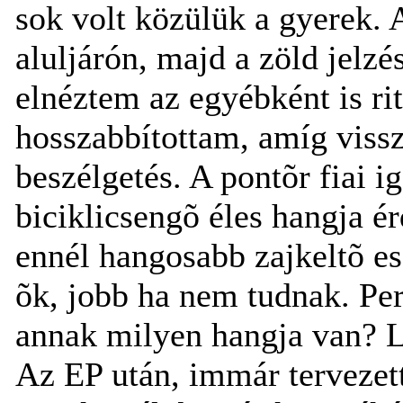
sok volt közülük a gyerek. 
aluljárón, majd a zöld jelz
elnéztem az egyébként is ri
hosszabbítottam, amíg vissz
beszélgetés. A pontõr fiai 
biciklicsengõ éles hangja 
ennél hangosabb zajkeltõ esz
õk, jobb ha nem tudnak. Per
annak milyen hangja van? Le
Az EP után, immár tervezett