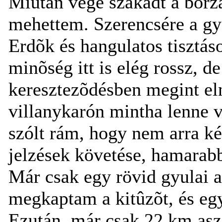
Miután vége szakadt a borz
mehettem. Szerencsére a gya
Erdõk és hangulatos tisztás
minõség itt is elég rossz, 
keresztezõdésben megint eln
villanykarón mintha lenne 
szólt rám, hogy nem arra k
jelzések követése, hamarab
Már csak egy rövid gyulai as
megkaptam a kitûzõt, és egy
Ezután, már csak 22 km aszf