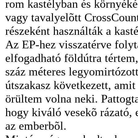
rom kastélyban és környéké
vagy tavalyelõtt CrossCount
részeként használták a kasté
Az EP-hez visszatérve folyt
elfogadható földútra tértem
száz méteres legyomirtózott
útszakasz következett, amit
örültem volna neki. Pattogta
hogy kiváló vesekõ rázató, e
az emberbõl.