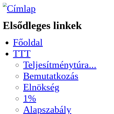
Elsődleges linkek
Főoldal
TTT
Teljesítménytúra...
Bemutatkozás
Elnökség
1%
Alapszabály