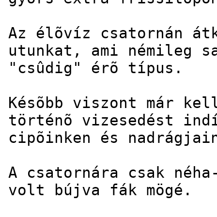
Az élõvíz csatornán át
utunkat, ami némileg s
"csûdig" érõ típus.
Késõbb viszont már kel
történõ vizesedést ind
cipõinken és nadrágjai
A csatornára csak néha
volt bújva fák mögé.