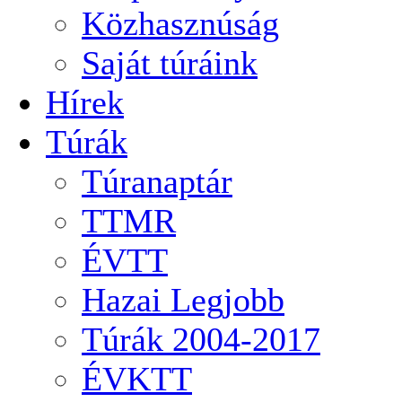
Közhasznúság
Saját túráink
Hírek
Túrák
Túranaptár
TTMR
ÉVTT
Hazai Legjobb
Túrák 2004-2017
ÉVKTT