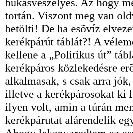
bukásveszélyes. Az hogy még
tortán. Viszont meg van oldv
betölti! De ha esõvíz elveze
kerékpárút táblát?! A véle
kellene a „Politikus út” táb
kerékpáros közlekedésre er
alkalmasak, s csak arra jók
illetve a kerékpárosokat ki 
ilyen volt, amin a túrán m
kerékpárutat alárendelik egy
Ahogy lekanyarodtam az aszf