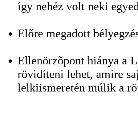
így nehéz volt neki egye
Elõre megadott bélyegzé
Ellenörzõpont hiánya a L
rövidíteni lehet, amire s
lelkiismeretén múlik a rö