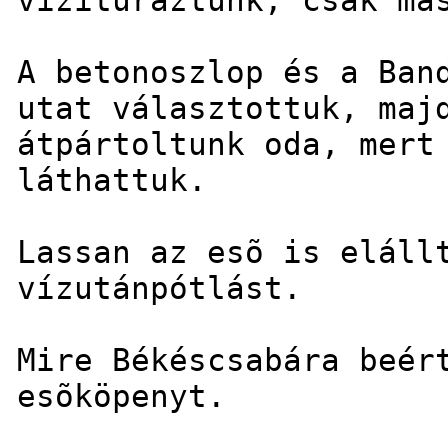
A betonoszlop és a Ban
utat választottuk, maj
átpártoltunk oda, mert
láthattuk.
Lassan az esõ is eláll
vízutánpótlást.
Mire Békéscsabára beér
esõköpenyt.