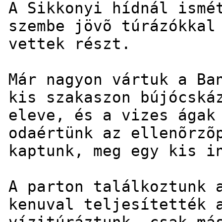
A Sikkonyi hídnál ismé
szembe jövõ túrázókkal
vettek részt.
Már nagyon vártuk a Ba
kis szakaszon bújócská
eleve, és a vizes ágak
odaértünk az ellenõrzõ
kaptunk, meg egy kis i
A parton találkoztunk 
kenuval teljesítették 
vízitúráztunk, csak má