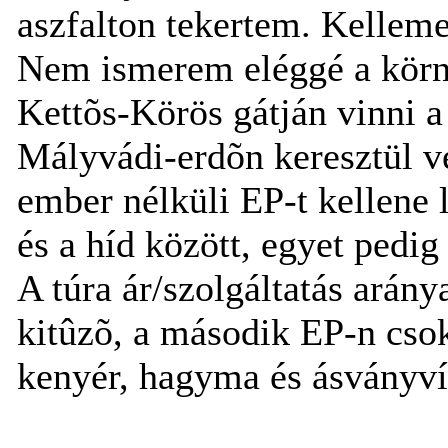
aszfalton tekertem. Kellemes
Nem ismerem eléggé a környé
Kettõs-Körös gátján vinni a
Mályvádi-erdõn keresztül vez
ember nélküli EP-t kellene 
és a híd között, egyet pedi
A túra ár/szolgáltatás arány
kitûzõ, a második EP-n csok
kenyér, hagyma és ásványví