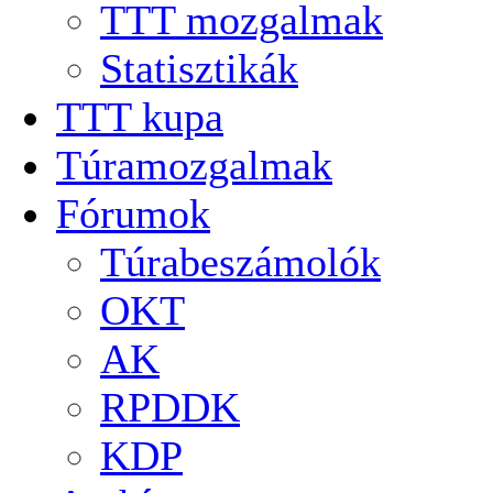
TTT mozgalmak
Statisztikák
TTT kupa
Túramozgalmak
Fórumok
Túrabeszámolók
OKT
AK
RPDDK
KDP