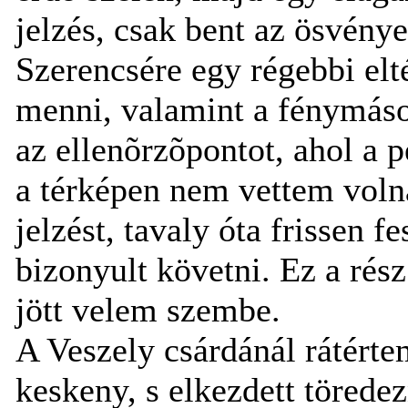
jelzés, csak bent az ösvénye
Szerencsére egy régebbi el
menni, valamint a fénymásol
az ellenõrzõpontot, ahol a p
a térképen nem vettem volna
jelzést, tavaly óta frissen f
bizonyult követni. Ez a rész
jött velem szembe.
A Veszely csárdánál rátérte
keskeny, s elkezdett töredez