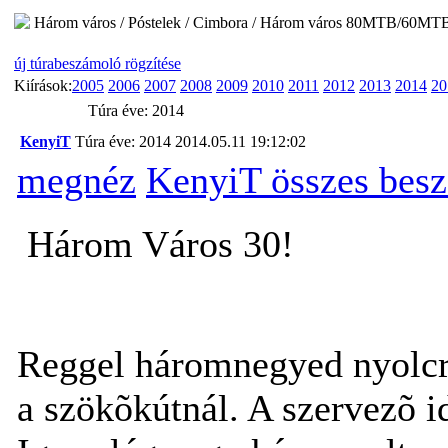
Három város / Póstelek / Cimbora / Három város 80MTB/60MT
új túrabeszámoló rögzítése
Kiírások:
2005
2006
2007
2008
2009
2010
2011
2012
2013
2014
20
Túra éve: 2014
KenyiT
Túra éve: 2014
2014.05.11 19:12:02
megnéz
KenyiT összes bes
Három Város 30!
Reggel háromnegyed nyolcra
a szökõkútnál. A szervezõ i