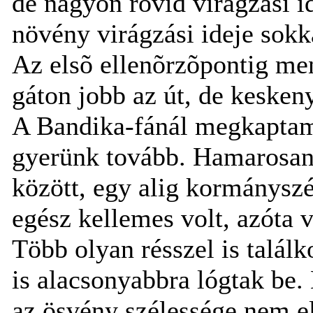
de nagyon rövid virágzási i
növény virágzási ideje sokk
Az elsõ ellenõrzõpontig men
gáton jobb az út, de keskeny
A Bandika-fánál megkaptam a
gyerünk tovább. Hamarosan
között, egy alig kormányszé
egész kellemes volt, azóta 
Több olyan résszel is talál
is alacsonyabbra lógtak be.
az ösvény szélessége nem el