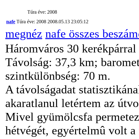
Túra éve: 2008
nafe
Túra éve: 2008
2008.05.13 23:05:12
megnéz
nafe összes beszám
Háromváros 30 kerékpárral
Távolság: 37,3 km; baromet
szintkülönbség: 70 m.
A távolságadat statisztikán
akaratlanul letértem az útvo
Mivel gyümölcsfa permetezés
hétvégét, egyértelmû volt a 