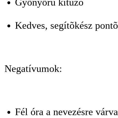
Gyönyörû kitûzõ
Kedves, segítõkész pont
Negatívumok:
Fél óra a nevezésre várva