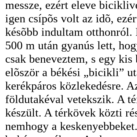
messze, ezért eleve bicikli
igen csípõs volt az idõ, ezér
késõbb indultam otthonról. 
500 m után gyanús lett, hog
csak beneveztem, s egy kis 
elõször a békési „bicikli” 
kerékpáros közlekedésre. Az
földutakéval vetekszik. A t
készült. A térkövek közti r
nemhogy a keskenyebbeket. 