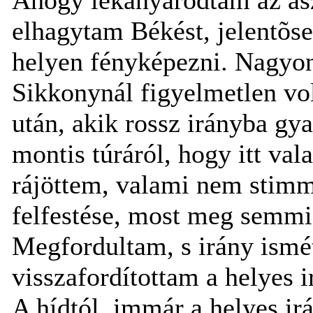
elhagytam Békést, jelentõs
helyen fényképezni. Nagyon 
Sikkonynál figyelmetlen vo
után, akik rossz irányba g
montis túráról, hogy itt va
rájöttem, valami nem stimmel
felfestése, most meg semmi. 
Megfordultam, s irány ismét
visszafordítottam a helyes i
A hídtól, immár a helyes ir