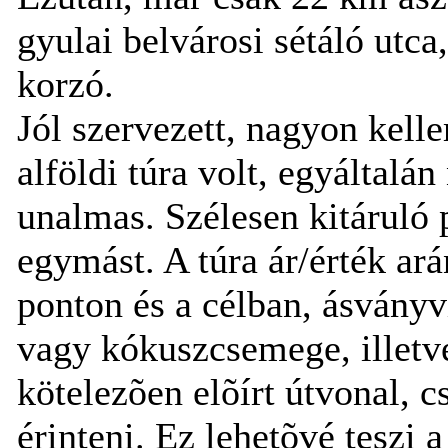
gyulai belvárosi sétáló utca
korzó.
Jól szervezett, nagyon kell
alföldi túra volt, egyáltal
unalmas. Szélesen kitáruló 
egymást. A túra ár/érték ar
ponton és a célban, ásványv
vagy kókuszcsemege, illetve
kötelezõen elõírt útvonal, c
érinteni. Ez lehetõvé teszi 