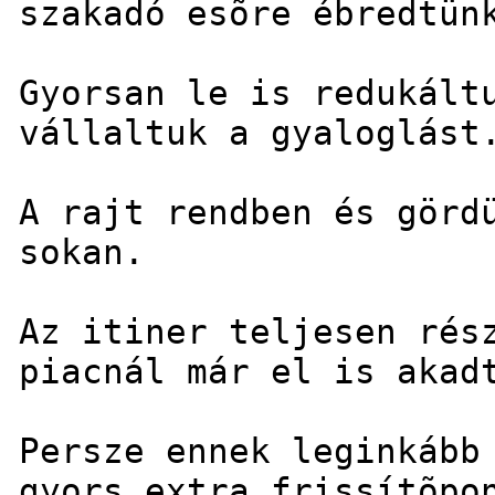
szakadó esõre ébredtün
Gyorsan le is redukált
vállaltuk a gyaloglást
A rajt rendben és görd
sokan.
Az itiner teljesen rés
piacnál már el is akad
Persze ennek leginkább
gyors extra frissítõpo