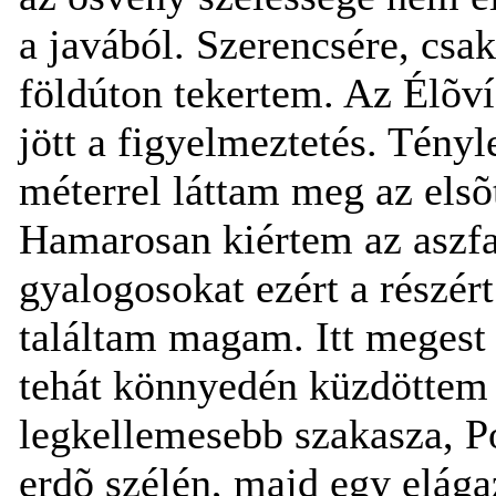
a javából. Szerencsére, csa
földúton tekertem. Az Élõvíz
jött a figyelmeztetés. Tényl
méterrel láttam meg az elsõ
Hamarosan kiértem az aszfa
gyalogosokat ezért a részér
találtam magam. Itt megest r
tehát könnyedén küzdöttem l
legkellemesebb szakasza, Pós
erdõ szélén, majd egy elága