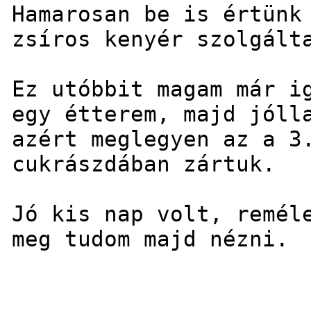
Hamarosan be is értünk
zsíros kenyér szolgált
Ez utóbbit magam már i
egy étterem, majd jóll
azért meglegyen az a 3
cukrászdában zártuk.
Jó kis nap volt, remél
meg tudom majd nézni.