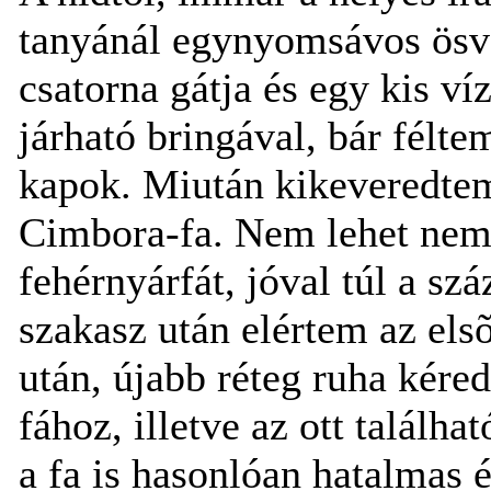
tanyánál egynyomsávos ösvén
csatorna gátja és egy kis ví
járható bringával, bár félt
kapok. Miután kikeveredtem
Cimbora-fa. Nem lehet nem é
fehérnyárfát, jóval túl a sz
szakasz után elértem az els
után, újabb réteg ruha kér
fához, illetve az ott talá
a fa is hasonlóan hatalmas 