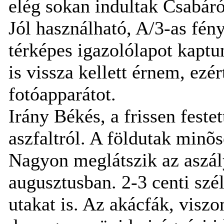
elég sokan indultak Csabáról
Jól használható, A/3-as fén
térképes igazolólapot kapt
is vissza kellett érnem, e
fotóapparátot.
Irány Békés, a frissen feste
aszfaltról. A földutak minõs
Nagyon meglátszik az aszál
augusztusban. 2-3 centi szé
utakat is. Az akácfák, viszo