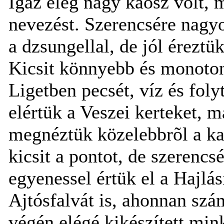
Igaz elég nagy káosz volt, 
nevezést. Szerencsére nagyo
a dzsungellal, de jól érezt
Kicsit könnyebb és monoton
Ligetben pecsét, víz és fol
elértük a Veszei kerteket, ma
megnéztük közelebbrõl a kas
kicsit a pontot, de szerenc
egyenessel értük el a Hajlás
Ajtósfalvát is, ahonnan szám
végén elégé kikészített min