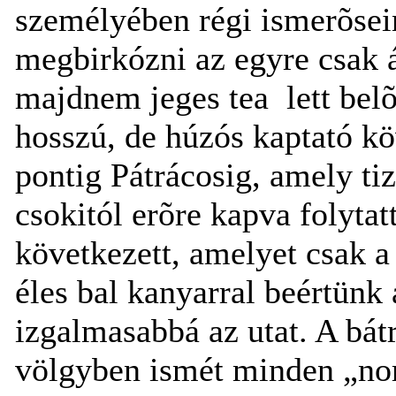
személyében régi ismerõsein
megbirkózni az egyre csak 
majdnem jeges tea
lett belõ
hosszú, de húzós kaptató kö
pontig Pátrácosig, amely tiz
csokitól erõre kapva folytat
következett, amelyet csak a 
éles bal kanyarral beértünk 
izgalmasabbá az utat. A bátr
völgyben ismét minden „nor