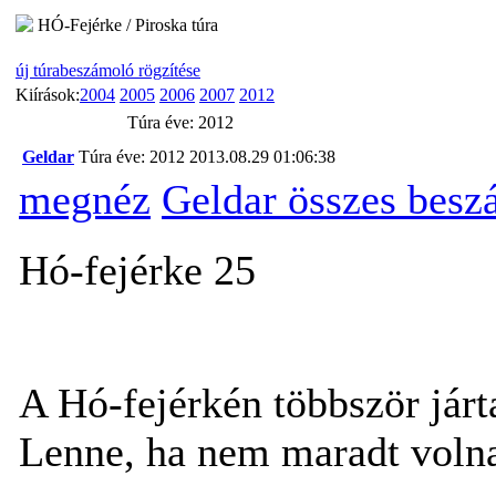
HÓ-Fejérke / Piroska túra
új túrabeszámoló rögzítése
Kiírások:
2004
2005
2006
2007
2012
Túra éve: 2012
Geldar
Túra éve: 2012
2013.08.29 01:06:38
megnéz
Geldar összes besz
Hó-fejérke 25
A Hó-fejérkén többször járta
Lenne, ha nem maradt volna