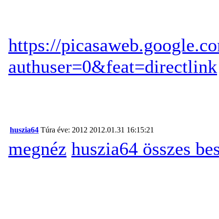
https://picasaweb.google.
authuser=0&feat=directlink
huszia64
Túra éve: 2012
2012.01.31 16:15:21
megnéz
huszia64 összes be