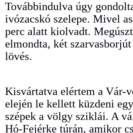
Továbbindulva úgy gondoltam
ivózacskó szelepe. Mivel as
perc alatt kiolvadt. Megúsz
elmondta, két szarvasborjút 
lövés.
Kisvártatva elértem a Vár-
elején le kellett küzdeni e
szépek a völgy sziklái. A v
Hó-Fejérke túrán, amikor cs