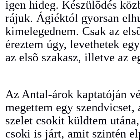
igen hideg. Készülõdés köz
rájuk. Ágiéktól gyorsan elh
kimelegednem. Csak az elsõ 
éreztem úgy, levethetek egy 
az elsõ szakasz, illetve az 
Az Antal-árok kaptatóján v
megettem egy szendvicset, 
szelet csokit küldtem utána
csoki is járt, amit szintén 