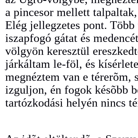
a pincesor mellett talpaltak
Elég jellegzetes pont. Több 
iszapfogó gátat és medencét
völgyön keresztül ereszkedt
járkáltam le-föl, és kísérle
megnéztem van e térerõm, s 
izguljon, én fogok késõbb b
tartózkodási helyén nincs té