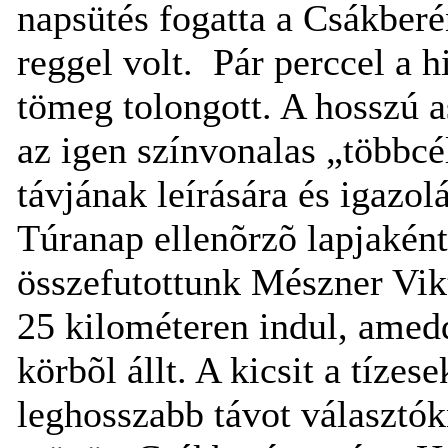
napsütés fogatta a Csákber
reggel volt.
Pár perccel a h
tömeg tolongott. A hosszú as
az igen színvonalas „többcé
távjának leírására és igazo
Túranap ellenõrzõ lapjaként
összefutottunk Mészner Vikt
25 kilométeren indul, amedd
körbõl állt. A kicsit a tíze
leghosszabb távot választók