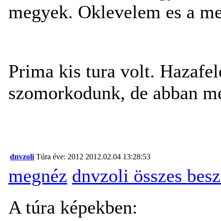
megyek. Oklevelem es a mese
Prima kis tura volt. Hazafe
szomorkodunk, de abban me
dnvzoli
Túra éve: 2012
2012.02.04 13:28:53
megnéz
dnvzoli összes bes
A túra képekben: