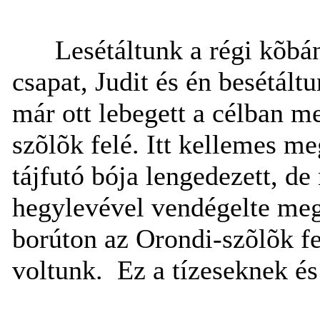
Lesétáltunk a régi kõbán
csapat, Judit és én besétál
már ott lebegett a célban m
szõlõk felé. Itt kellemes me
tájfutó bója lengedezett, d
hegylevével vendégelte meg
borúton az Orondi-szõlõk fe
voltunk.
Ez a tízeseknek és