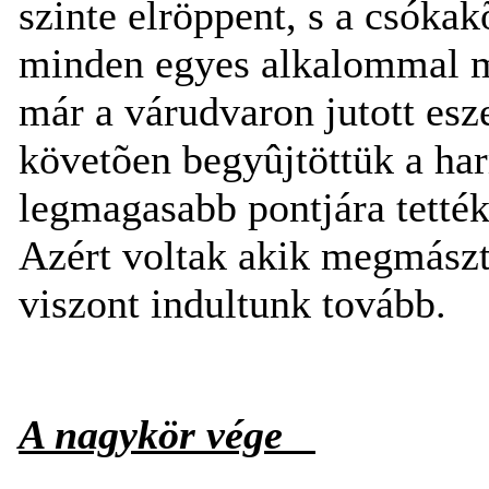
szinte elröppent, s a csók
minden egyes alkalommal me
már a várudvaron jutott es
követõen begyûjtöttük a ha
legmagasabb pontjára tették
Azért voltak akik megmászt
viszont indultunk tovább.
A nagykör vége