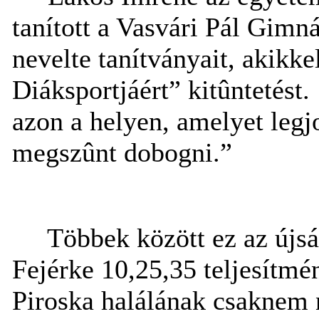
tanított a Vasvári Pál Gimn
nevelte tanítványait, akikk
Diáksportjáért” kitûntetést
azon a helyen, amelyet legjo
megszûnt dobogni.”
Többek között ez az újsá
Fejérke 10,25,35 teljesítmé
Piroska halálának csaknem 