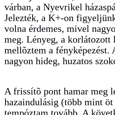
várban, a Nyevrikel házaspár
Jelezték, a K+-on figyeljünk
volna érdemes, mivel nagyo
meg. Lényeg, a korlátozott 
mellõztem a fényképezést. A
nagyon hideg, huzatos szoko
A frissítõ pont hamar meg l
hazaindulásig (több mint öt 
tempóztam tovább. A követ