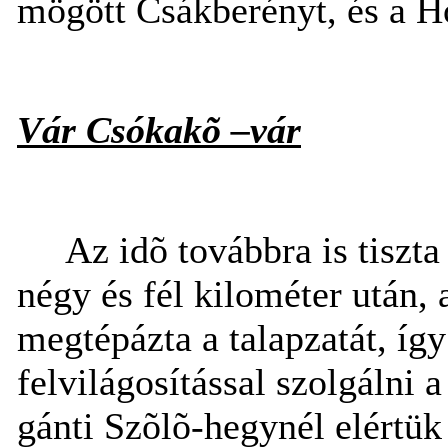
mögött Csákberényt, és a H
Vár Csókakõ –vár
Az idõ továbbra is tiszt
négy és fél kilométer után, 
megtépázta a talapzatát, így
felvilágosítással szolgálni a
gánti Szõlõ-hegynél elértük