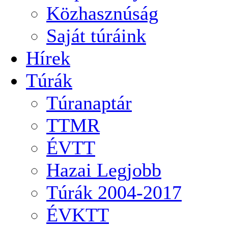
Közhasznúság
Saját túráink
Hírek
Túrák
Túranaptár
TTMR
ÉVTT
Hazai Legjobb
Túrák 2004-2017
ÉVKTT