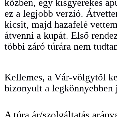
közben, egy kisgyerekes apu
ez a legjobb verzió. Átvett
kicsit, majd hazafelé vette
átvenni a kupát. Elsõ rendez
többi záró túrára nem tudta
Kellemes, a Vár-völgytõl ke
bizonyult a legkönnyebben 
A túra ár/szolgáltatás arány