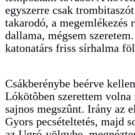
egyszerre csak trombitaszót 
takarodó, a megemlékezés r
dallama, mégsem szeretem. 
katonatárs friss sírhalma föl
Csákberénybe beérve kellem
Lókötõben szerettem volna m
sajnos megszûnt. Irány az e
Gyors pecsételtetés, majd s
az Ugró-völgybe, megnéztem 