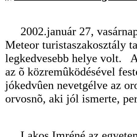
2002.január 27, vasárnap
Meteor turistaszakosztály ta
legkedvesebb helye volt.
A
az õ közremûködésével feste
jókedvûen nevetgélve az oron
orvosnõ, aki jól ismerte, pe
Lakos Imréné az egyetem