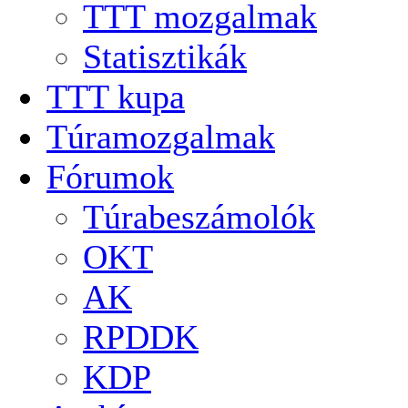
TTT mozgalmak
Statisztikák
TTT kupa
Túramozgalmak
Fórumok
Túrabeszámolók
OKT
AK
RPDDK
KDP