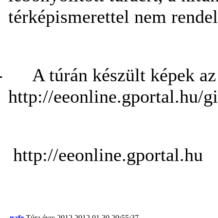
térképismerettel nem rendel
-
A túrán készült képek az
http://eeonline.gportal.h
http://eeonline.gportal.hu
nafe
Túra éve: 2012
2012.01.30 20:55:37