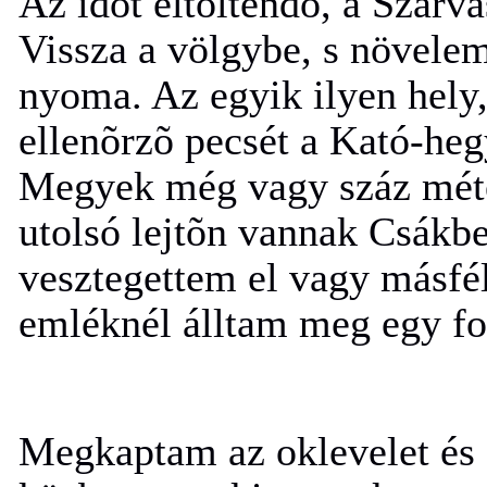
Az idõt eltöltendõ, a Szarv
Vissza a völgybe, s növelem 
nyoma. Az egyik ilyen hely,
ellenõrzõ pecsét a Kató-heg
Megyek még vagy száz métert
utolsó lejtõn vannak Csákbe
vesztegettem el vagy másfél
emléknél álltam meg egy fot
Megkaptam az oklevelet és a 