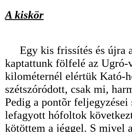
A kiskör
Egy kis frissítés és újra
kaptattunk fölfelé az Ugró-v
kilométernél elértük Kató-he
szétszóródott, csak mi, harm
Pedig a pontõr feljegyzései
lefagyott hófoltok következ
kötöttem a jéggel. S mivel 