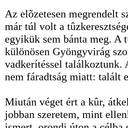
Az elõzetesen megrendelt sz
már túl volt a tûzkeresztsé
egyikük sem bánta meg. A tú
különösen Gyöngyvirág szoro
vadkerítéssel találkoztunk.
nem fáradtság miatt: talált 
Miután véget ért a kûr, átk
jobban szeretem, mint ellen
ismert, orondi úton a célba