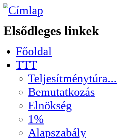
Elsődleges linkek
Főoldal
TTT
Teljesítménytúra...
Bemutatkozás
Elnökség
1%
Alapszabály