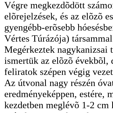
Végre megkezdõdött számomr
elõrejelzések, és az elõzõ 
gyengébb-erõsebb hóesésbe
Vértes Túrázója) társammal
Megérkeztek nagykanizsai tú
ismertük az elõzõ évekbõl, d
feliratok szépen végig veze
Az útvonal nagy részén óvato
eredményeképpen, estére, m
kezdetben meglévõ 1-2 cm hó