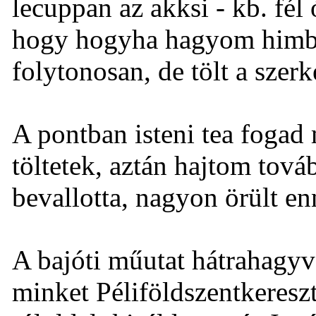
lecuppan az akksi - kb. fél
hogy hogyha hagyom himbál
folytonosan, de tölt a szerk
A pontban isteni tea fogad 
töltetek, aztán hajtom tová
bevallotta, nagyon örült en
A bajóti műutat hátrahagyv
minket Péliföldszentkeresz