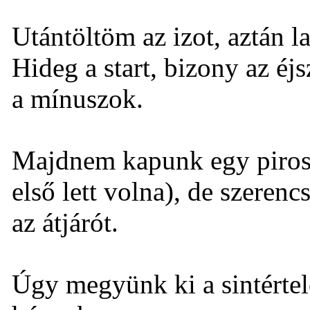
Utántöltöm az izot, aztán l
Hideg a start, bizony az éjs
a mínuszok.
Majdnem kapunk egy pirosat
első lett volna), de szeren
az átjárót.
Úgy megyünk ki a sintértele