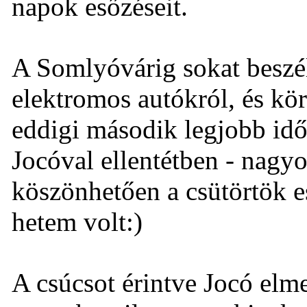
napok esőzéseit.
A Somlyóvárig sokat beszél
elektromos autókról, és kö
eddigi második legjobb id
Jocóval ellentétben - nagyon
köszönhetően a csütörtök es
hetem volt:)
A csúcsot érintve Jocó elme