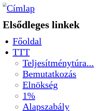
Elsődleges linkek
Főoldal
TTT
Teljesítménytúra...
Bemutatkozás
Elnökség
1%
Alapszabály