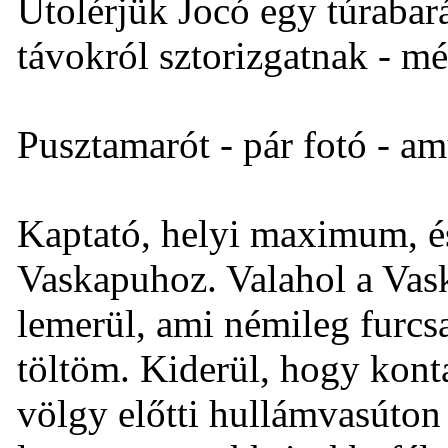
Utolérjük Jocó egy túrabar
távokról sztorizgatnak - mé
Pusztamarót - pár fotó - a
Kaptató, helyi maximum, és
Vaskapuhoz. Valahol a Vas
lemerül, ami némileg furcsa
töltöm. Kiderül, hogy kont
völgy előtti hullámvasúto