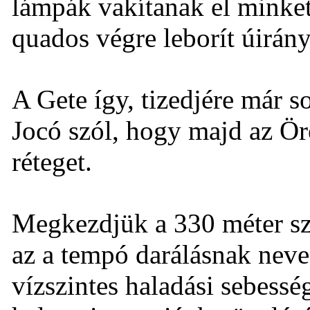
lámpák vakítanak el minket
quados végre leborít úirán
A Gete így, tizedjére már 
Jocó szól, hogy majd az Ör
réteget.
Megkezdjük a 330 méter sz
az a tempó darálásnak nev
vízszintes haladási sebess