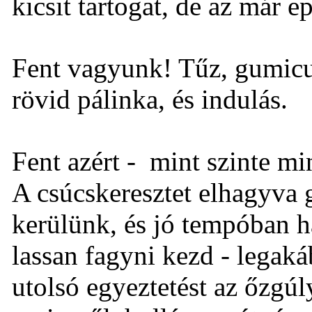
kicsit tartogat, de az már e
Fent vagyunk! Tűz, gumicuk
rövid pálinka, és indulás.
Fent azért - mint szinte mi
A csúcskeresztet elhagyva 
kerülünk, és jó tempóban h
lassan fagyni kezd - legaká
utolsó egyeztetést az őzgúl