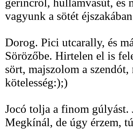
gerincről, hullámvasút, és 
vagyunk a sötét éjszakában
Dorog. Pici utcarally, és m
Sörözőbe. Hirtelen el is fel
sört, majszolom a szendót,
kötelesség:);)
Jocó tolja a finom gúlyást. 
Megkínál, de úgy érzem, t