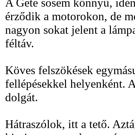
A Gete sosem könnyű, idén
érződik a motorokon, de mé
nagyon sokat jelent a lámp
féltáv.
Köves felszökések egymásu
fellépésekkel helyenként. A
dolgát.
Hátraszólok, itt a tető. Az