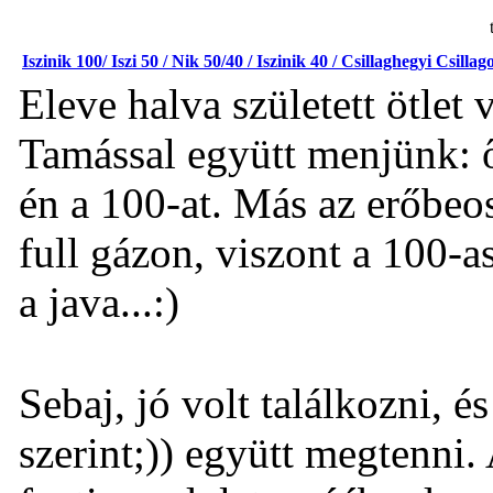
Iszinik 100/ Iszi 50 / Nik 50/40 / Iszinik 40 / Csillaghegyi Csillag
Eleve halva született ötlet 
Tamással együtt menjünk: ő
én a 100-at. Más az erőbeos
full gázon, viszont a 100-a
a java...:)
Sebaj, jó volt találkozni, é
szerint;)) együtt megtenni.