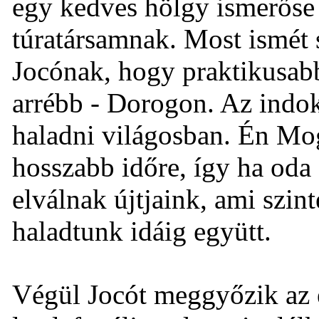
egy kedves hölgy ismerőse
túratársamnak. Most ismét 
Jocónak, hogy praktikusabb
arrébb - Dorogon. Az indok
haladni világosban. Én Mo
hosszabb időre, így ha oda 
elválnak újtjaink, ami szin
haladtunk idáig együtt.
Végül Jocót meggyőzik az é