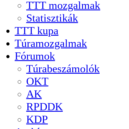
TTT mozgalmak
Statisztikák
TTT kupa
Túramozgalmak
Fórumok
Túrabeszámolók
OKT
AK
RPDDK
KDP