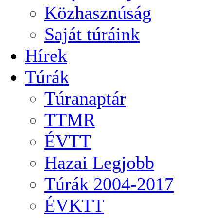
Közhasznúság
Saját túráink
Hírek
Túrák
Túranaptár
TTMR
ÉVTT
Hazai Legjobb
Túrák 2004-2017
ÉVKTT