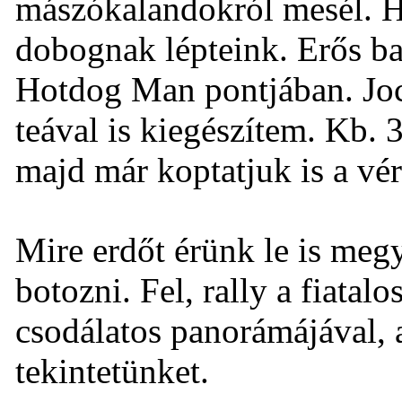
mászókalandokról mesél. H
dobognak lépteink. Erős bal
Hotdog Man pontjában. Joc
teával is kiegészítem. Kb. 
majd már koptatjuk is a vér
Mire erdőt érünk le is megy 
botozni. Fel, rally a fiatal
csodálatos panorámájával, a
tekintetünket.