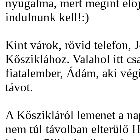
nyugalma, mert megint előj
indulnunk kell!:)
Kint várok, rövid telefon, Jo
Kősziklához. Valahol itt c
fiatalember, Ádám, aki végi
távot.
A Kőszikláról lemenet a na
nem túl távolban elterülő 