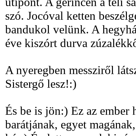
utipont. A gerincen a téli s
szó. Jocóval ketten beszél
bandukol velünk. A hegyhát 
éve kiszórt durva zúzalékk
A nyeregben messziről láts
Sistergő lesz!:)
És be is jön:) Ez az ember h
barátjának, egyet magának, 