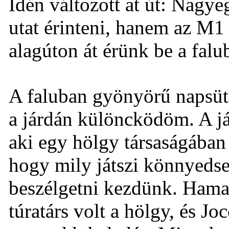
Idén változott at út: Nagy
utat érinteni, hanem az M1 
alagúton át érünk be a fal
A faluban gyönyörű napsüté
a járdán különcködöm. A já
aki egy hölgy társaságában 
hogy mily játszi könnyedse
beszélgetni kezdünk. Hamar
túratárs volt a hölgy, és Jo