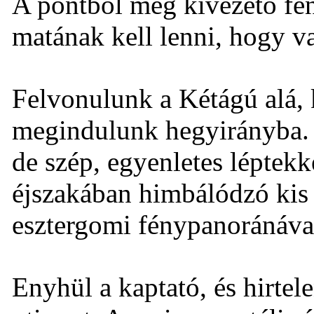
A pontból még kivezető fé
matának kell lenni, hogy va
Felvonulunk a Kétágú alá, k
megindulunk hegyirányba. 
de szép, egyenletes léptekk
éjszakában himbálódzó kis 
esztergomi fénypanoránával
Enyhül a kaptató, és hirtel