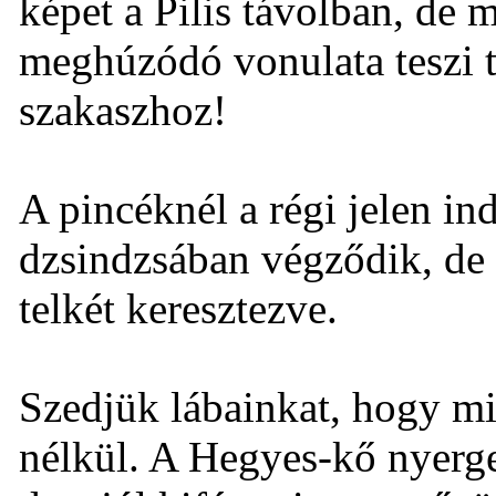
képet a Pilis távolban, de
meghúzódó vonulata teszi t
szakaszhoz!
A pincéknél a régi jelen i
dzsindzsában végződik, de
telkét keresztezve.
Szedjük lábainkat, hogy m
nélkül. A Hegyes-kő nyerg