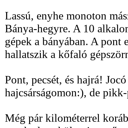
Lassú, enyhe monoton más
Bánya-hegyre. A 10 alkalom
gépek a bányában. A pont e
hallatszik a kőfaló gépször
Pont, pecsét, és hajrá! Jocó
hajcsárságomon:), de pik
Még pár kilométerrel koráb