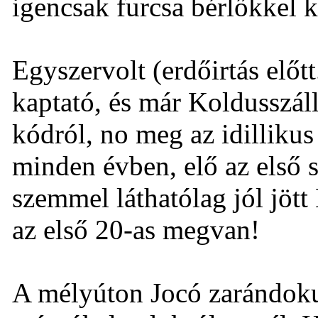
igencsak furcsa bérlőkkel k
Egyszervolt (erdőirtás előtt
kaptató, és már Koldusszál
kódról, no meg az idillikus
minden évben, elő az első 
szemmel láthatólag jól jött
az első 20-as megvan!
A mélyúton Jocó zarándokut