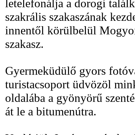
letelefonálja a dorogi találk
szakrális szakaszának kezd
innentől körülbelül Mogyor
szakasz.
Gyermeküdülő gyors fotóva
turistacsoport üdvözöl mink
oldalába a gyönyörű szen
át le a bitumenútra.