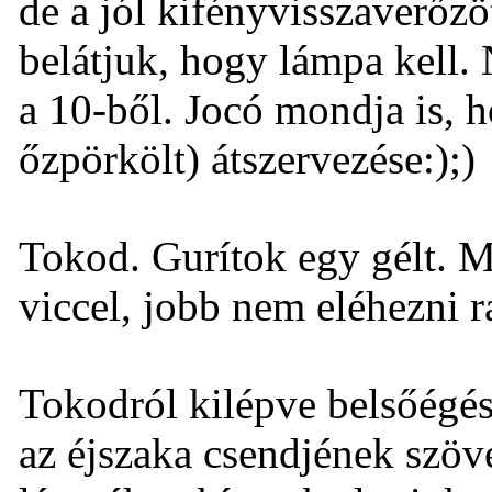
de a jól kifényvisszaverőzö
belátjuk, hogy lámpa kell.
a 10-ből. Jocó mondja is, ho
őzpörkölt) átszervezése:);)
Tokod. Gurítok egy gélt. 
viccel, jobb nem eléhezni r
Tokodról kilépve belsőégés
az éjszaka csendjének szöve