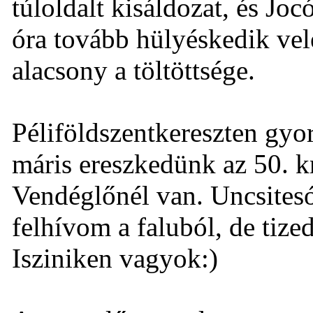
túloldalt kisáldozat, és Jo
óra tovább hülyéskedik ve
alacsony a töltöttsége.
Péliföldszentkereszten gyors
máris ereszkedünk az 50. 
Vendéglőnél van. Uncsites
felhívom a faluból, de tize
Isziniken vagyok:)