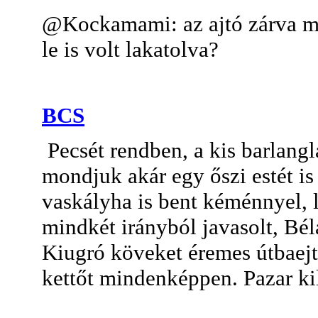
@Kockamami: az ajtó zárva mit
le is volt lakatolva?
BCS
Pecsét rendben, a kis barlangl
mondjuk akár egy őszi estét is
vaskályha is bent kéménnyel, l
mindkét irányból javasolt, Bél
Kiugró köveket éremes útbaejte
kettőt mindenképpen. Pazar ki