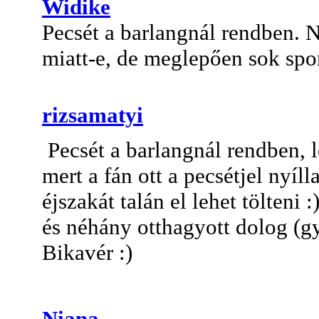
Widike
Pecsét a barlangnál rendben. 
miatt-e, de meglepően sok spor
rizsamatyi
Pecsét a barlangnál rendben, 
mert a fán ott a pecsétjel nyíll
éjszakát talán el lehet tölteni 
és néhány otthagyott dolog (gy
Bikavér :)
Niana