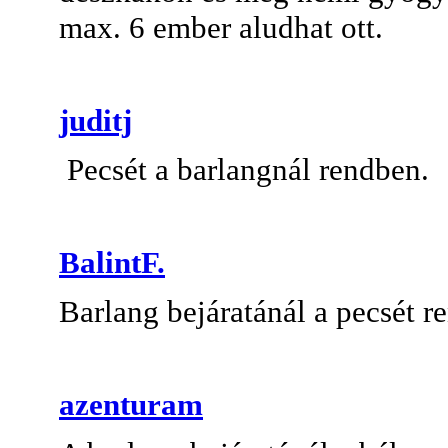
max. 6 ember aludhat ott.
juditj
Pecsét a barlangnál rendben.
BalintF.
Barlang bejáratánál a pecsét r
azenturam