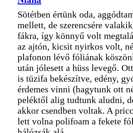
Sötétben értünk oda, aggódta
mellett, de szerencsére valakik
fákra, így könnyű volt megtalál
az ajtón, kicsit nyirkos volt, 
plafonon lévő fóliának köszön
után jólesett a hüss levegő. Ott
is tüzifa bekészítve, edény, gy
érdemes vinni (hagytunk ott n
peléktől alig tudtunk aludni, 
akkor csendben voltak. A pric
lett volna polifoam a fekete fól
hálózsák alá.