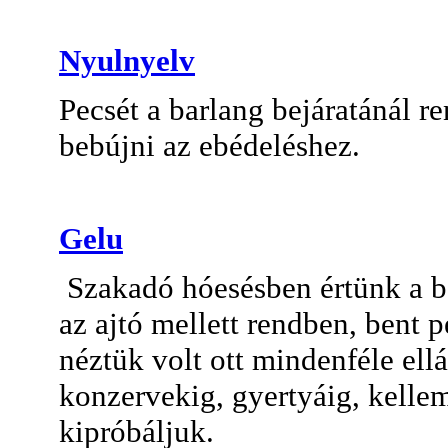
Nyulnyelv
Pecsét a barlang bejáratánál r
bebújni az ebédeléshez.
Gelu
Szakadó hóesésben értünk a ba
az ajtó mellett rendben, bent 
néztük volt ott mindenféle ell
konzervekig, gyertyáig, kellem
kipróbáljuk.