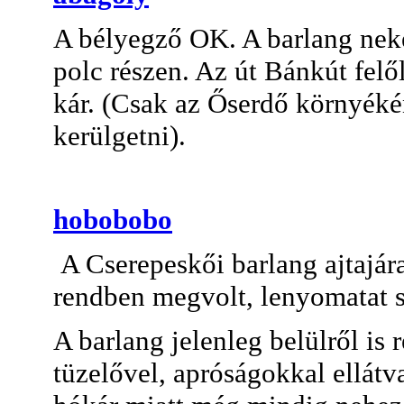
A bélyegző OK. A barlang neke
polc részen. Az út Bánkút felől 
kár. (Csak az Őserdő környékén
kerülgetni).
hobobobo
A Cserepeskői barlang ajtajára
rendben megvolt, lenyomatat 
A barlang jelenleg belülről is r
tüzelővel, apróságokkal ellát