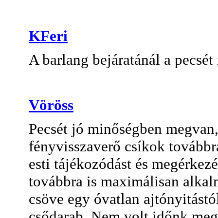
KFeri
A barlang bejáratánál a pecsét
Vöröss
Pecsét jó minőségben megvan,
fényvisszaverő csíkok továbbr
esti tájékozódást és megérkezé
továbbra is maximálisan alkalm
csöve egy óvatlan ajtónyitástól
csődarab. Nem volt időnk megj