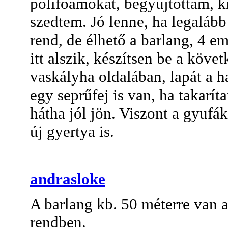
polifoamokat, begyújtottam, k
szedtem. Jó lenne, ha legaláb
rend, de élhető a barlang, 4 e
itt alszik, készítsen be a köve
vaskályha oldalában, lapát a
egy seprűfej is van, ha takarít
hátha jól jön. Viszont a gyufá
új gyertya is.
andrasloke
A barlang kb. 50 méterre van a
rendben.