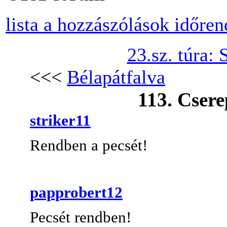
lista a hozzászólások időre
23.sz. túra:
<<<
Bélapátfalva
113. Csere
striker11
Rendben a pecsét!
papprobert12
Pecsét rendben!