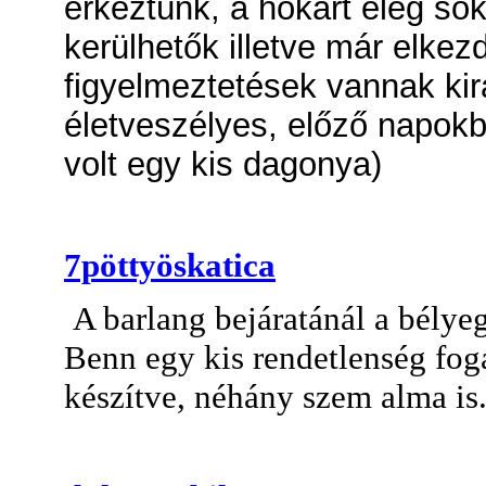
érkeztünk, a hókárt elég sok 
kerülhetők illetve már elkezd
figyelmeztetések vannak kir
életveszélyes, előző napokb
volt egy kis dagonya)
7pöttyöskatica
A barlang bejáratánál a bély
Benn egy kis rendetlenség foga
készítve, néhány szem alma is