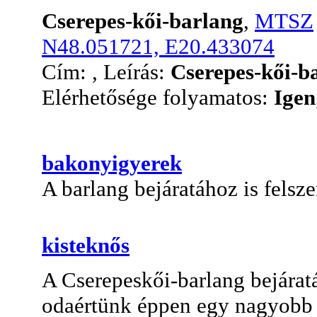
Cserepes-kői-barlang
,
MTSZ
N48.051721, E20.433074
Cím: , Leírás:
Cserepes-kői-ba
Elérhetősége folyamatos:
Igen
bakonyigyerek
A barlang bejáratához is felsze
kisteknős
A Cserepeskői-barlang bejárat
odaértünk éppen egy nagyobb t