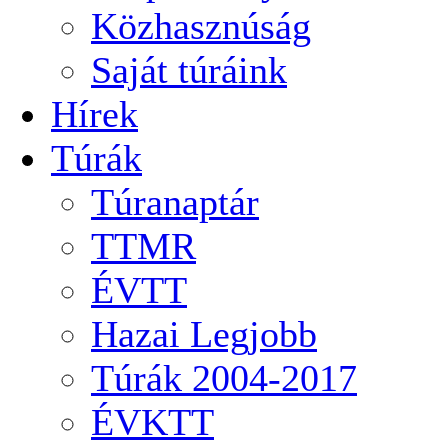
Közhasznúság
Saját túráink
Hírek
Túrák
Túranaptár
TTMR
ÉVTT
Hazai Legjobb
Túrák 2004-2017
ÉVKTT