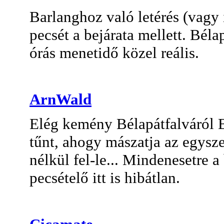
Barlanghoz való letérés (vagy i
pecsét a bejárata mellett. Béla
órás menetidő közel reális.
ArnWald
Elég kemény Bélapátfalváról B
tűnt, ahogy mászatja az egysze
nélkül fel-le... Mindenesetre 
pecsételő itt is hibátlan.