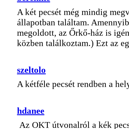
A két pecsét még mindig megva
állapotban találtam. Amennyibe
megoldott, az Őrkő-ház is ig
közben találkoztam.) Ezt az eg
szeltolo
A kétféle pecsét rendben a hel
hdanee
Az OKT útvonalról a kék pecsét