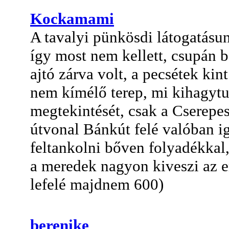
Kockamami
A tavalyi pünkösdi látogatásu
így most nem kellett, csupán
ajtó zárva volt, a pecsétek kin
nem kímélő terep, mi kihagytuk
megtekintését, csak a Cserepe
útvonal Bánkút felé valóban ig
feltankolni bőven folyadékkal,
a meredek nagyon kiveszi az em
lefelé majdnem 600)
berenike