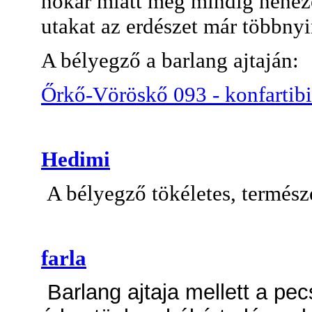
hókár miatt még mindig neheze
utakat az erdészet már többnyir
A bélyegző a barlang ajtaján:
Őrkő-Vöröskő 093 - konfartibi
Hedimi
A bélyegző tökéletes, termész
farla
Barlang ajtaja mellett a pe