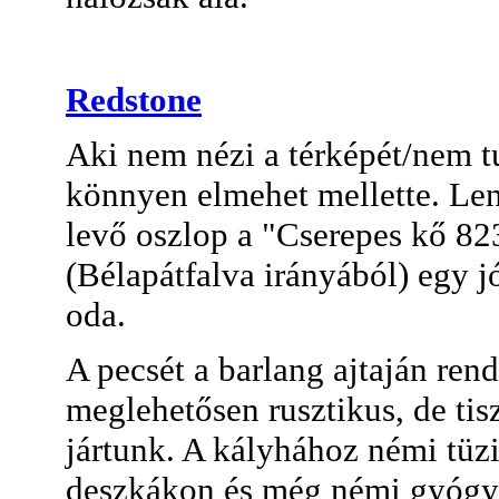
Redstone
Aki nem nézi a térképét/nem tu
könnyen elmehet mellette. Lent
levő oszlop a "Cserepes kő 823
(Bélapátfalva irányából) egy j
oda.
A pecsét a barlang ajtaján ren
meglehetősen rusztikus, de tis
jártunk. A kályhához némi tüz
deszkákon és még némi gyógysz