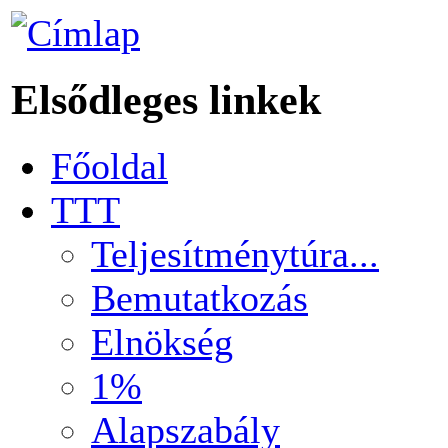
Elsődleges linkek
Főoldal
TTT
Teljesítménytúra...
Bemutatkozás
Elnökség
1%
Alapszabály