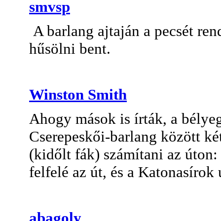
smvsp
A barlang ajtaján a pecsét rend
hűsölni bent.
Winston Smith
Ahogy mások is írták, a bélye
Cserepeskői-barlang között ké
(kidőlt fák) számítani az úto
felfelé az út, és a Katonasírok
abagoly