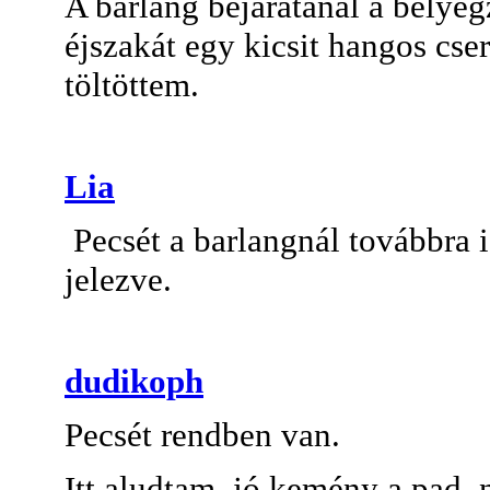
A barlang bejáratánál a bélyeg
éjszakát egy kicsit hangos cse
töltöttem.
Lia
Pecsét a barlangnál továbbra is
jelezve.
dudikoph
Pecsét rendben van.
Itt aludtam, jó kemény a pad, 