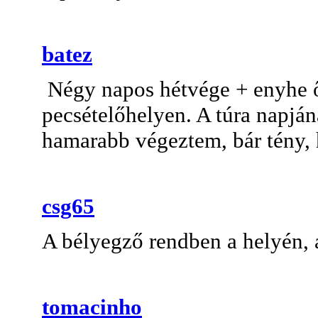
batez
Négy napos hétvége + enyhe ős
pecsételőhelyen. A túra napjá
hamarabb végeztem, bár tény, 
csg65
A bélyegző rendben a helyén
,
tomacinho