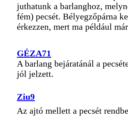
juthatunk a barlanghoz, melyn
fém) pecsét. Bélyegzőpárna kel
érkezzen, mert ma például már 
GÉZA71
A barlang bejáratánál a pecsét
jól jelzett.
Ziu9
Az ajtó mellett a pecsét rendb