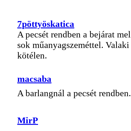
7pöttyöskatica
A pecsét rendben a bejárat me
sok műanyagszeméttel. Valaki a
kötélen.
macsaba
A barlangnál a pecsét rendben.
MirP