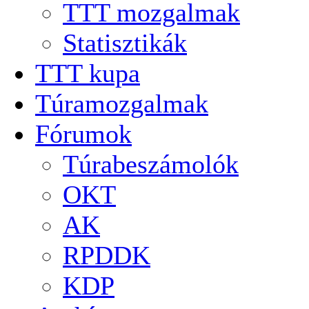
TTT mozgalmak
Statisztikák
TTT kupa
Túramozgalmak
Fórumok
Túrabeszámolók
OKT
AK
RPDDK
KDP