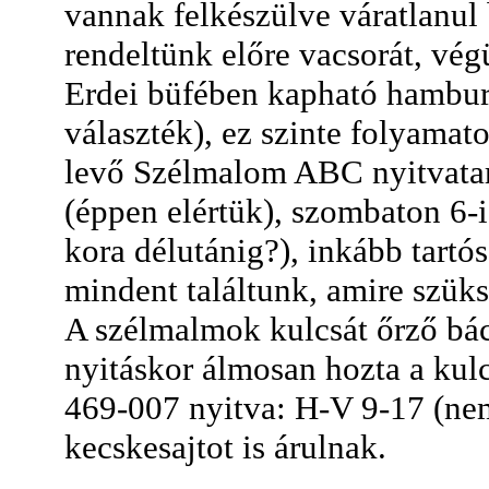
vannak felkészülve váratlanu
rendeltünk előre vacsorát, vég
Erdei büfében kapható hamburge
választék), ez szinte folyamat
levő Szélmalom ABC nyitvatart
(éppen elértük), szombaton 6-i
kora délutánig?), inkább tartó
mindent találtunk, amire szük
A szélmalmok kulcsát őrző bács
nyitáskor álmosan hozta a kulc
469-007 nyitva:
H-V 9-17 (nem 
kecskesajtot is árulnak.