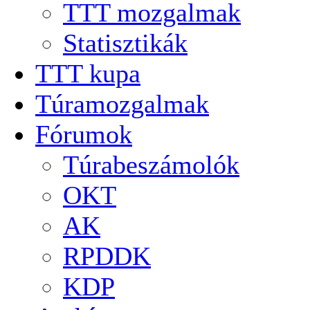
TTT mozgalmak
Statisztikák
TTT kupa
Túramozgalmak
Fórumok
Túrabeszámolók
OKT
AK
RPDDK
KDP