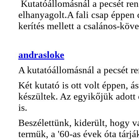
Kutatóállomásnál a pecsét ren
elhanyagolt.A fali csap éppen 
kerítés mellett a csalános-köv
andrasloke
A kutatóállomásnál a pecsét r
Két kutató is ott volt éppen, 
készültek. Az egyikőjük adott 
is.
Beszélettünk, kiderült, hogy 
termük, a '60-as évek óta tárj