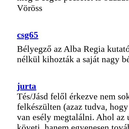
Vöröss
csg65
Bélyegző
az Alba Regia kutat
nélkül kihozták a saját nagy b
jurta
Tés/Jásd felől érkezve nem so
felkészülten (azaz tudva, hog
van esély megtalálni. Ahol az
követi, hanem egyenesen továb