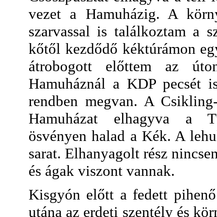
vezet a Hamuházig. A körn
szarvassal is találkoztam a sz
kőtől kezdődő kéktúrámon egy
átrobogott előttem az út
Hamuháznál a KDP pecsét is 
rendben megvan. A Csikling-
Hamuházat elhagyva a Tű
ösvényen halad a Kék. A lehu
sarat. Elhanyagolt rész nincse
és ágak viszont vannak.
Kisgyón előtt a fedett pihenő
utána az erdeti szentély és kör