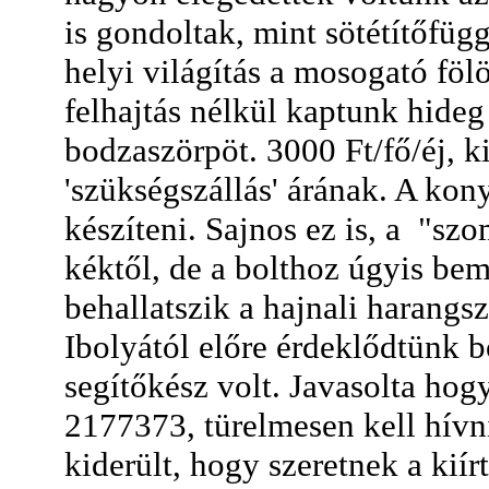
is gondoltak, mint sötétítőfüg
helyi világítás a mosogató föl
felhajtás nélkül kaptunk hideg
bodzaszörpöt. 3000 Ft/fő/éj, ki
'szükségszállás' árának. A kony
készíteni. Sajnos ez is, a "sz
kéktől, de a bolthoz úgyis be
behallatszik a hajnali harangs
Ibolyától előre érdeklődtünk b
segítőkész volt. Javasolta ho
2177373, türelmesen kell hívni
kiderült, hogy szeretnek a kií