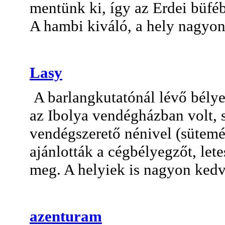
mentünk ki, így az Erdei büféb
A hambi kiváló, a hely nagyo
Lasy
A barlangkutatónál lévő bély
az Ibolya vendégházban volt, sz
vendégszerető nénivel (sütemé
ajánlották a cégbélyegzőt, let
meg. A helyiek is nagyon kedve
azenturam