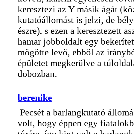
keresztezi az Y másik ágát (kö
kutatóállomást is jelzi, de bél
észre), s ezen a keresztezett as
hamar jobboldalt egy bekerítetl
mögötte levő, ebből az irányb
épületet megkerülve a túloldal
dobozban.
berenike
Pecsét a barlangkutató állomá
volt, hogy éppen egy fiatalokb
túrára, így kint volt a barlang