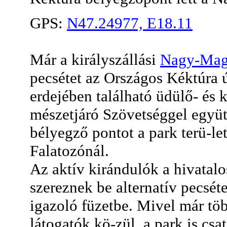
GPS:
N47.24977, E18.11
Már a királyszállási
Nagy-Mag
pecsétet az Országos Kéktúra 
erdejében található üdülő- és
mészetjáró Szövetséggel együt
bélyegző pontot a park terü-le
Falatozónál.
Az aktív kirándulók a hivatalo
szereznek be alternatív pecsé
igazoló füzetbe. Mivel már töb
látogatók kö-zül, a park is cs