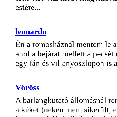
estére...
leonardo
Én a romosháznál mentem le a
ahol a bejárat mellett a pecsé
egy fán és villanyoszlopon is a
Vöröss
A barlangkutató állomásnál r
a kéket (nekem nem sikerült, e