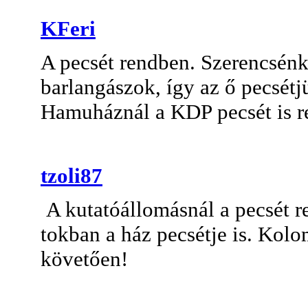
KFeri
A pecsét rendben. Szerencsénk 
barlangászok, így az ő pecsétj
Hamuháznál a KDP pecsét is r
tzoli87
A kutatóállomásnál a pecsét r
tokban a ház pecsétje is. Kolo
követően!