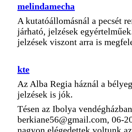
melindamecha
A kutatóállomásnál a pecsét re
járható, jelzések egyértelműek
jelzések viszont arra is megfel
kte
Az Alba Regia háznál a bélyeg
jelzések is jók.
Tésen az Ibolya vendégházban
berkiane56@gmail.com
, 06-2
nagyon elégedettek voltunk az