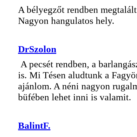
A bélyegzőt rendben megtalált
Nagyon hangulatos hely.
DrSzolon
A pecsét rendben, a barlangás
is. Mi Tésen aludtunk a Fagy
ajánlom. A néni nagyon rugalm
büfében lehet inni is valamit.
BalintF.