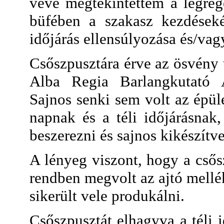
véve megtekintettem a legré
büfében a szakasz kezdéseké
időjárás ellensúlyozása és/vag
Csőszpusztára érve az ösvény t
Alba Regia Barlangkutató Á
Sajnos senki sem volt az épül
napnak és a téli időjárásnak
beszerezni és sajnos kikészítv
A lényeg viszont, hogy a cső
rendben megvolt az ajtó mellé
sikerült vele produkálni.
Csőszpusztát elhagyva a téli i