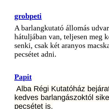
grobpeti
A barlangkutató állomás udvar
hátuljában van, teljesen meg ke
senki, csak két aranyos macsk
pecsétet adni.
Papit
Alba Régi Kutatóház bejárat
kedves barlangászoktól sike
pecsétet is.