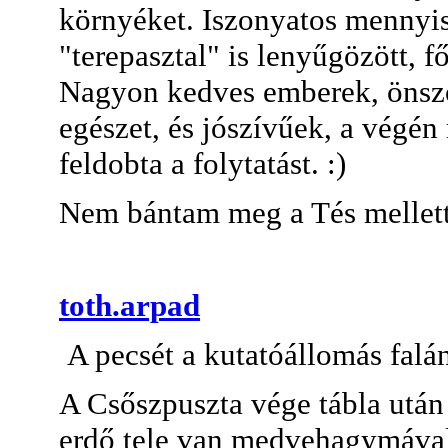
környéket. Iszonyatos mennyisé
"terepasztal" is lenyűgözött, 
Nagyon kedves emberek, önszo
egészet, és jószívűek, a végén
feldobta a folytatást. :)
Nem bántam meg a Tés mellett a
toth.arpad
A pecsét a kutatóállomás falá
A Csőszpuszta vége tábla után
erdő tele van medvehagymával!