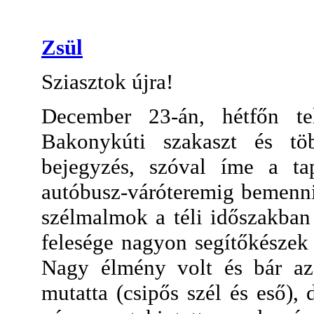
Zsül
Sziasztok újra!
December 23-án, hétfőn tel
Bakonykúti szakaszt és t
bejegyzés, szóval íme a ta
autóbusz-váróteremig bemenni
szélmalmok a téli időszakban
felesége nagyon segítőkészek
Nagy élmény volt és bár az
mutatta (csipős szél és eső