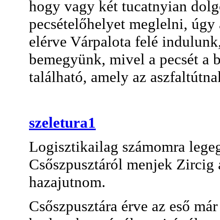
hogy vagy két tucatnyian dol
pecsételőhelyet meglelni, úgy 
elérve Várpalota felé indulunk
bemegyünk, mivel a pecsét a 
található, amely az aszfaltútnak
szeletura1
Logisztikailag számomra lege
Csőszpusztáról menjek Zircig 
hazajutnom.
Csőszpusztára érve az eső már 