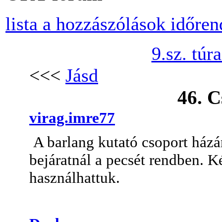
lista a hozzászólások időre
9.sz. túr
<<<
Jásd
46. C
virag.imre77
A barlang kutató csoport házán
bejáratnál a pecsét rendben. Ké
használhattuk.