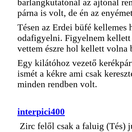
barlangkutatónál az ajtónál r
párna is volt, de én az enyéme
Tésen az Erdei büfé kellemes h
odafigyelni. Figyelnem kellett
vettem észre hol kellett volna
Egy kilátóhoz vezető kerékpárú
ismét a kékre ami csak kereszte
minden rendben volt.
interpici400
Zirc felől csak a faluig (Tés)