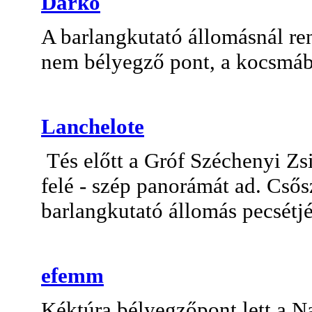
Darko
A barlangkutató állomásnál ren
nem bélyegző pont, a kocsmába
Lanchelote
Tés előtt a Gróf Széchenyi Zs
felé - szép panorámát ad. Csős
barlangkutató állomás pecsétjét
efemm
Kéktúra bélyegzőpont lett a 