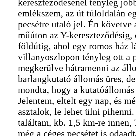
kereszteződésénél tényleg jobb
emlékszem, az út túloldalán e
pecsétre utaló jel. Én követve
műúton az Y-kereszteződésig, o
földútig, ahol egy romos ház lá
villanyoszlopon tényleg ott a p
megkerülve hátramenni az áll
barlangkutató állomás üres, de
mondta, hogy a kutatóállomás f
Jelentem, eltelt egy nap, és m
asztalok, le lehet ülni pihenni
találtam, kb. 1,5 km-re innen,
még a céges pecsétet is odaadt