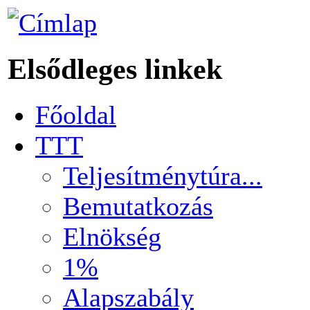
Elsődleges linkek
Főoldal
TTT
Teljesítménytúra...
Bemutatkozás
Elnökség
1%
Alapszabály