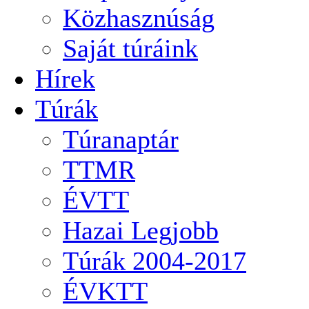
Közhasznúság
Saját túráink
Hírek
Túrák
Túranaptár
TTMR
ÉVTT
Hazai Legjobb
Túrák 2004-2017
ÉVKTT