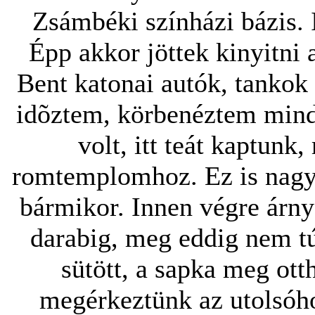
Zsámbéki színházi bázis. 
Épp akkor jöttek kinyitni 
Bent katonai autók, tankok
idõztem, körbenéztem min
volt, itt teát kaptun
romtemplomhoz. Ez is nagyo
bármikor. Innen végre árn
darabig, meg eddig nem tú
sütött, a sapka meg ot
megérkeztünk az utolsóho