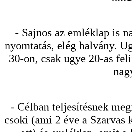
- Sajnos az emléklap is
nyomtatás, elég halvány. U
30-on, csak ugye 20-as fel
nag
- Célban teljesítésnek megf
csoki (ami 2 éve a Szarvas k