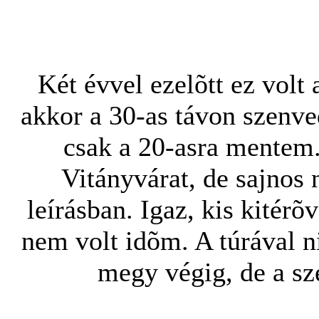
Két évvel ezelõtt ez volt 
akkor a 30-as távon szenv
csak a 20-asra mentem. 
Vitányvárat, de sajno
leírásban. Igaz, kis kitérõ
nem volt idõm. A túrával 
megy végig, de a sz