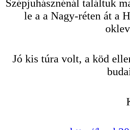
Szépjuhásznénál találtuk m
le a a Nagy-réten át a 
oklev
Jó kis túra volt, a köd ell
budai