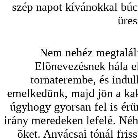
szép napot kívánokkal búc
üres
Nem nehéz megtaláln
Elõnevezésnek hála 
tornaterembe, és indu
emelkedünk, majd jön a ka
úgyhogy gyorsan fel is érü
irány meredeken lefelé. Né
õket. Anyácsai tónál fris