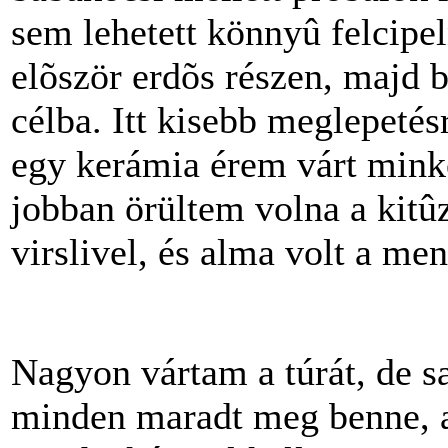
sem lehetett könnyû felcipel
elõször erdõs részen, majd 
célba. Itt kisebb meglepetés
egy kerámia érem várt minke
jobban örültem volna a kitû
virslivel, és alma volt a me
Nagyon vártam a túrát, de sa
minden maradt meg benne, a