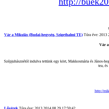
http://buek20
Vár a Mikulás (Budai-hegység, Szigethalmi TE)
Túra éve: 2013
Vár a
Szépjuhásznétól indulva tettünk egy kört, Makkosmária és János-heg
tea, é
http://mi
Lővérek
Túra éve: 2013
2014.08.29 17:59:42