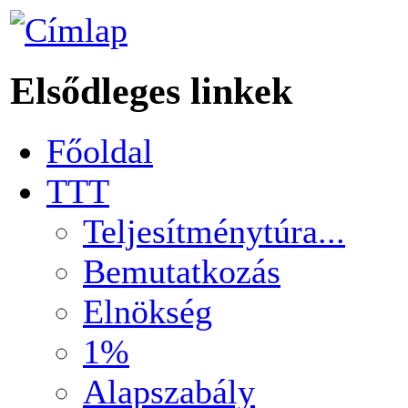
Elsődleges linkek
Főoldal
TTT
Teljesítménytúra...
Bemutatkozás
Elnökség
1%
Alapszabály