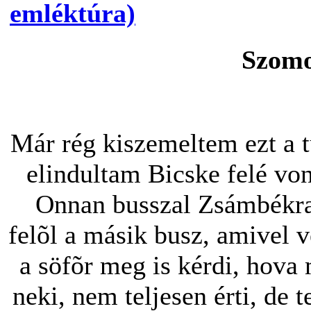
emléktúra)
Szom
Már rég kiszemeltem ezt a t
elindultam Bicske felé vona
Onnan busszal Zsámbékra, 
felõl a másik busz, amivel 
a söfõr meg is kérdi, hov
neki, nem teljesen érti, de