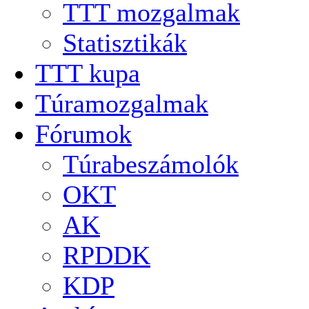
TTT mozgalmak
Statisztikák
TTT kupa
Túramozgalmak
Fórumok
Túrabeszámolók
OKT
AK
RPDDK
KDP