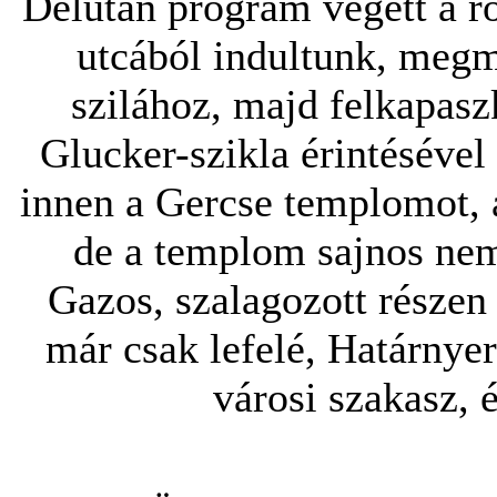
Délután program végett a rö
utcából indultunk, megm
szilához, majd felkapas
Glucker-szikla érintésével
innen a Gercse templomot, a 
de a templom sajnos nem 
Gazos, szalagozott részen 
már csak lefelé, Határnye
városi szakasz, é