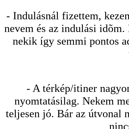
- Indulásnál fizettem, keze
nevem és az indulási idõm.
nekik így semmi pontos ada
- A térkép/itiner nag
nyomtatásilag. Nekem meg
teljesen jó. Bár az útvonal 
ninc