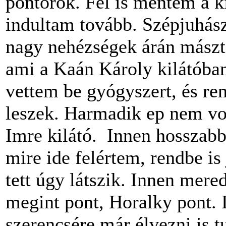
pontõrök. Fel is mentem a k
indultam tovább. Szépjuhás
nagy nehézségek árán mászt
ami a Kaán Károly kilátóban 
vettem be gyógyszert, és r
leszek. Harmadik ep nem vo
Imre kilátó.
Innen hosszabb
mire ide felértem, rendbe i
tett úgy látszik. Innen mer
megint pont, Horalky pont. I
szerencsére már élvezni is tu