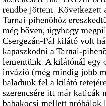
rendbe jöttem. Következett
Tarnai-pihenõhöz ereszkedtün
még bõven, úgyhogy megpih
Csergezán-Pál kilátó volt hát
kapaszkodni a Tarnai-pihenõt
lementünk. A kilátónál egy 
invázió (még mindig jobb mi
haladunk fel a kilátó tetejére
szerencsére itt már katicák 
babakocsi mellett próbálok 