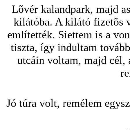
Lõvér kalandpark, majd a
kilátóba. A kilátó fizetõs 
említették. Siettem is a von
tiszta, így indultam továb
utcáin voltam, majd cél, a
r
Jó túra volt, remélem egysze