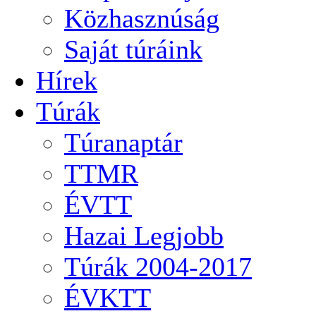
Közhasznúság
Saját túráink
Hírek
Túrák
Túranaptár
TTMR
ÉVTT
Hazai Legjobb
Túrák 2004-2017
ÉVKTT