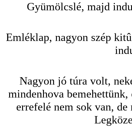
Gyümölcslé, majd indu
Emléklap, nagyon szép kitû
ind
Nagyon jó túra volt, nek
mindenhova bemehettünk, és 
errefelé nem sok van, de 
Legköze