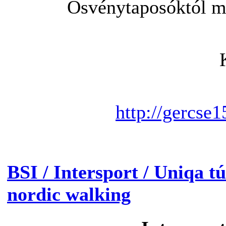
Ösvénytaposóktól me
http://gercse1
BSI / Intersport / Uniqa t
nordic walking