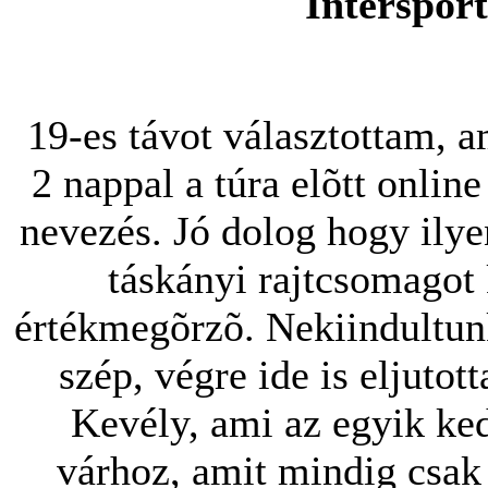
Interspor
19-es távot választottam, a
2 nappal a túra elõtt onlin
nevezés. Jó dolog hogy ilye
táskányi rajtcsomagot 
értékmegõrzõ. Nekiindultu
szép, végre ide is eljuto
Kevély, ami az egyik ke
várhoz, amit mindig csak