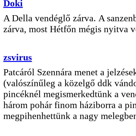
Doki
A Della vendéglő zárva. A sanzen
zárva, most Hétfőn mégis nyitva vo
zsvirus
Patcáról Szennára menet a jelzése
(valószínűleg a közelgő ddk vándorl
pincéknél megismerkedtünk a vendé
három pohár finom háziborra a pin
megpihenhettünk a nagy melegben