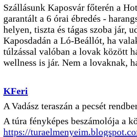
Szállásunk Kaposvár főterén a Hot
garantált a 6 órai ébredés - haran
helyen, tiszta és tágas szoba jár,
Kaposdadán a Ló-Beállót, ha valaki
túlzással valóban a lovak között h
wellness is jár. Nem a lovaknak, h
KFeri
A Vadász teraszán a pecsét rendbe
A túra fényképes beszámolója a k
https://turaelmenyeim.blogspot.