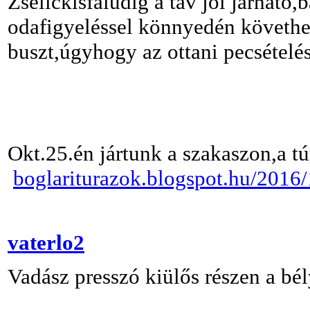
Zselickisfaludig a táv jól járható
odafigyeléssel könnyedén követhe
buszt,úgyhogy az ottani pecsételé
Okt.25.én jártunk a szakaszon,a tú
boglariturazok.blogspot.hu/2016/
vaterlo2
Vadász presszó kiülős részen a bé