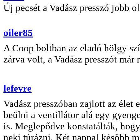
Új pecsét a Vadász presszó jobb ol
oiler85
A Coop boltban az eladó hölgy szí
zárva volt, a Vadász presszót má
lefevre
Vadász presszóban zajlott az élet 
beülni a ventillátor alá egy gyeng
is. Meglepődve konstatálták, hog
neki túrázni. Két nappal később 