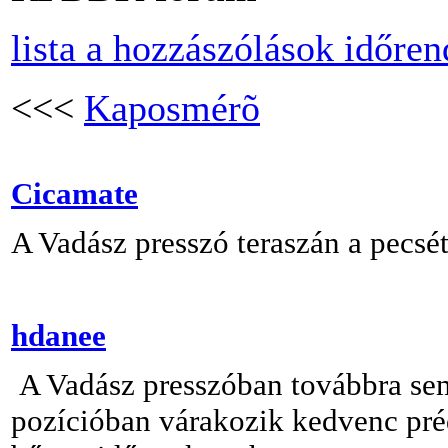
lista a hozzászólások időre
<<<
Kaposmérõ
Cicamate
A Vadász presszó teraszán a pecsé
hdanee
A Vadász presszóban továbbra sem 
pozícióban várakozik kedvenc prédá