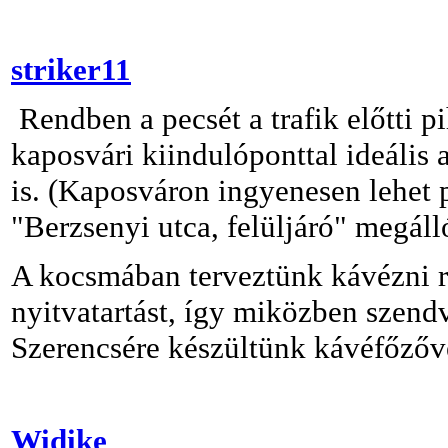
striker11
Rendben a pecsét a trafik előtti 
kaposvári kiindulóponttal ideális
is. (Kaposváron ingyenesen lehet 
"Berzsenyi utca, felüljáró" megáll
A kocsmában terveztünk kávézni r
nyitvatartást, így miközben szendv
Szerencsére készültünk kávéfőzővel
Widike