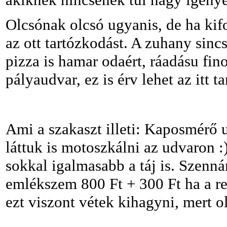
Olcsónak olcsó ugyanis, de ha ki
az ott tartózkodást. A zuhany sinc
pizza is hamar odaért, ráadásu fino
pályaudvar, ez is érv lehet az itt t
Ami a szakaszt illeti: Kaposmérő u
láttuk is motoszkálni az udvaron :
sokkal igalmasabb a táj is. Szenná
emlékszem 800 Ft + 300 Ft ha a re
ezt viszont vétek kihagyni, mert o