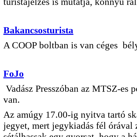
turistajelzés is mutatja, könnyű rál
Bakancsosturista
A COOP boltban is van céges bél
FoJo
Vadász Presszóban az MTSZ-es pec
van.
Az amúgy 17.00-ig nyitva tartó s
jegyet, mert jegykiadás fél órával
sétálhassak egy gyorsat, hogy a h