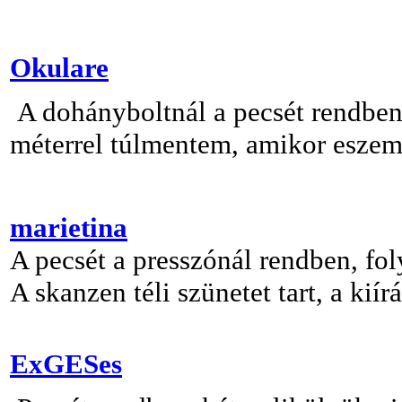
Okulare
A dohányboltnál a pecsét rendben.
méterrel túlmentem, amikor eszembe
marietina
A pecsét a presszónál rendben, fo
A skanzen téli szünetet tart, a kiír
ExGESes