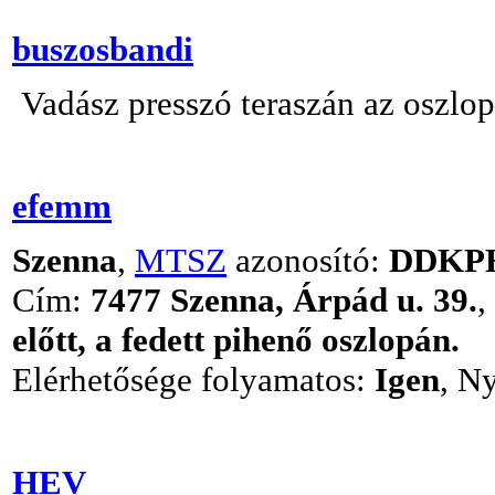
buszosbandi
Vadász presszó teraszán az oszlopo
efemm
Szenna
,
MTSZ
azonosító:
DDKP
Cím:
7477 Szenna, Árpád u. 39.
,
előtt, a fedett pihenő oszlopán.
Elérhetősége folyamatos:
Igen
, Ny
HEV