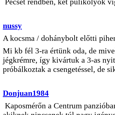
Pecsét rendben, két pulikölyök vi
nussy
A kocsma / dohánybolt előtti pihe
Mi kb fél 3-ra értünk oda, de miv
jégkrémre, így kivártuk a 3-as nyi
próbálkoztak a csengetéssel, de sik
Donjuan1984
Kaposmérőn a Centrum panzióban 
akiknek nincsenek túl nagy igénye