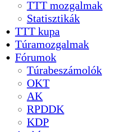
TTT mozgalmak
Statisztikák
TTT kupa
Túramozgalmak
Fórumok
Túrabeszámolók
OKT
AK
RPDDK
KDP