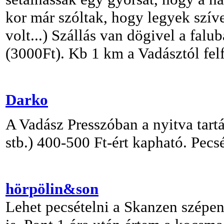
kor már szóltak, hogy legyek szíve
volt...) Szállás van dögivel a fa
(3000Ft). Kb 1 km a Vadásztól fel
Darko
A Vadász Presszóban a nyitva tart
stb.) 400-500 Ft-ért kapható. Pecs
hörpölin&son
Lehet pecsételni a Skanzen szépen 