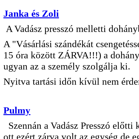
Janka és Zoli
A Vadász presszó melletti dohányb
A "Vásárlási szándékát csengetésse
15 óra között ZÁRVA!!!) a dohányb
ugyan az a személy szolgálja ki.
Nyitva tartási időn kívül nem érd
Pulmy
Szennán a Vadász Presszó előtti k
ott,ezért zárva volt az egység,de e