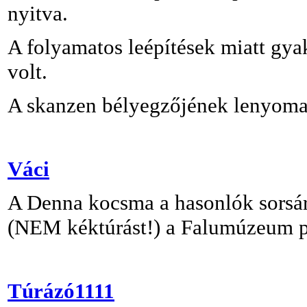
nyitva.
A folyamatos leépítések miatt gyak
volt.
A skanzen bélyegzőjének lenyomat
Váci
A Denna kocsma a hasonlók sorsára
(NEM kéktúrást!) a Falumúzeum pé
Túrázó1111