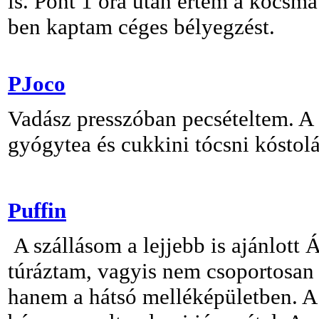
is. Pont 1 óra után értem a kocsm
ben kaptam céges bélyegzést.
PJoco
Vadász presszóban pecsételtem. A
gyógytea és cukkini tócsni kóstolá
Puffin
A szállásom a lejjebb is ajánlot
túráztam, vagyis nem csoportosan 
hanem a hátsó melléképületben. A f