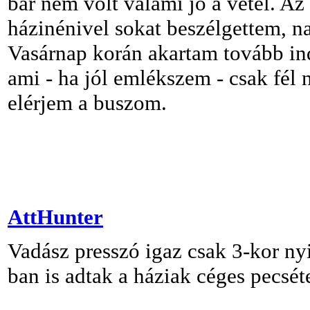
bár nem volt valami jó a vétel. Az
házinénivel sokat beszélgettem, n
Vasárnap korán akartam tovább ind
ami - ha jól emlékszem - csak fél n
elérjem a buszom.
AttHunter
Vadász presszó igaz csak 3-kor n
ban is adtak a háziak céges pecséte