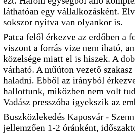
ezt. Három egységből álló komple
láthatóan egy vállalkozásként. Elv
sokszor nyitva van olyankor is.
Patca felől érkezve az erdőben a f
viszont a forrás vize nem iható, 
közelsége miatt el is hiszek. A d
várható. A műúton vezető szakasz
haladni. Ebből az irányból érkezve
hallottunk, miközben nem volt tu
Vadász presszóba igyekszik az emb
Buszközlekedés Kaposvár - Szenna
jellemzően 1-2 óránként, időszakt