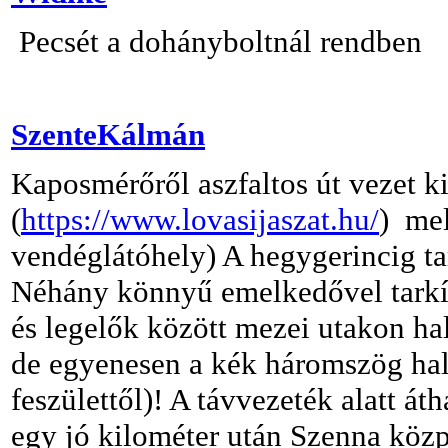
Pecsét a dohányboltnál rendben
SzenteKálmán
Kaposmérőről aszfaltos út vezet ki
(
https://www.lovasijaszat.hu/
) mel
vendéglátóhely) A hegygerincig tar
Néhány könnyű emelkedővel tarkíto
és legelők között mezei utakon hal
de egyenesen a kék háromszög hala
feszülettől)! A távvezeték alatt át
egy jó kilométer után Szenna közp