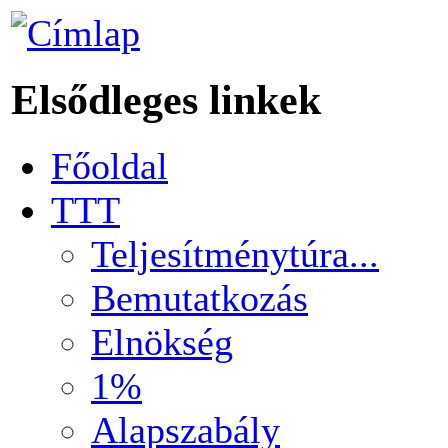
Elsődleges linkek
Főoldal
TTT
Teljesítménytúra...
Bemutatkozás
Elnökség
1%
Alapszabály