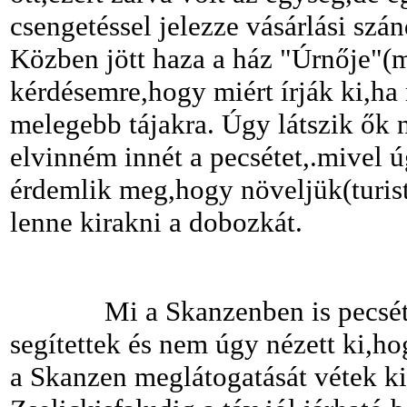
csengetéssel jelezze vásárlási szá
Közben jött haza a ház "Úrnője"(m
kérdésemre,hogy miért írják ki,ha 
melegebb tájakra. Úgy látszik ők
elvinném innét a pecsétet,.mivel 
érdemlik meg,hogy növeljük(turist
lenne kirakni a dobozkát.
Mi a Skanzenben is pecsételtün
segítettek és nem úgy nézett ki,h
a Skanzen meglátogatását vétek 