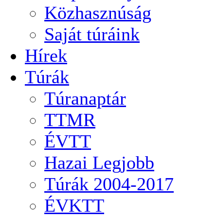
Közhasznúság
Saját túráink
Hírek
Túrák
Túranaptár
TTMR
ÉVTT
Hazai Legjobb
Túrák 2004-2017
ÉVKTT