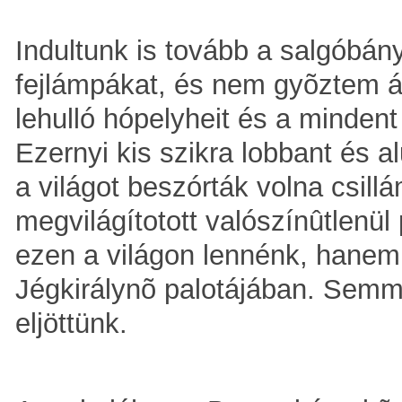
Indultunk is tovább a salgóbány
fejlámpákat, és nem gyõztem á
lehulló hópelyheit és a mindent
Ezernyi kis szikra lobbant és al
a világot beszórták volna csill
megvilágítotott valószínûtlenül 
ezen a világon lennénk, hanem 
Jégkirálynõ palotájában. Semm
eljöttünk.