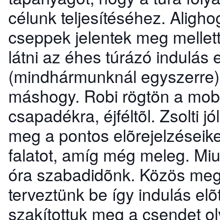
célunk teljesítéséhez. Alighog
cseppek jelentek meg mellet
látni az éhes túrázó indulás 
(mindhármunknál egyszerre),
máshogy. Robi rögtön a mobil
csapadékra, éjféltõl. Zsolti 
meg a pontos elõrejelzéseik
falatot, amíg még meleg. Miu
óra szabadidõnk. Közös mege
terveztünk be így indulás elõ
szakítottuk meg a csendet o