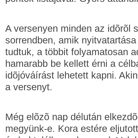
A versenyen minden az idõrõl szó
sorrendben, amik nyitvatartása 
tudtuk, a többit folyamatosan 
hamarabb be kellett érni a célb
idõjóváírást lehetett kapni. Aki
a versenyt.
Még elõzõ nap délután elkezdõd
megyünk-e. Kora estére eljutot