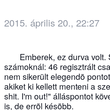
2015. április 20., 22:27
Emberek, ez durva volt. Sz
számoknál: 46 regisztrált csa
nem sikerült elegendõ pontot
akiket ki kellett menteni a 
shit. I'm out!" álláspontot k
is, de errõl késõbb.