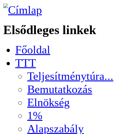
Elsődleges linkek
Főoldal
TTT
Teljesítménytúra...
Bemutatkozás
Elnökség
1%
Alapszabály