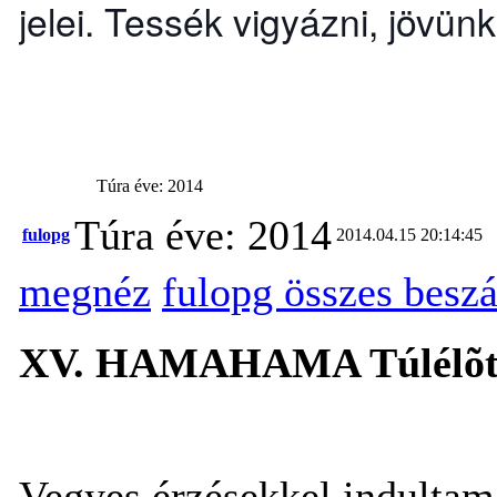
jelei. Tessék vigyázni, jövünk
Túra éve: 2014
Túra éve: 2014
fulopg
2014.04.15 20:14:45
megnéz
fulopg összes besz
XV. HAMAHAMA Túlélõtú
Vegyes érzésekkel indultam