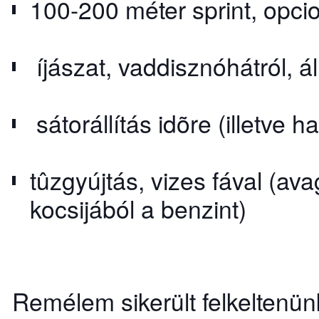
100-200 méter sprint, opci
íjászat, vaddisznóhátról, á
sátorállítás idõre (illetve h
tûzgyújtás, vizes fával (av
kocsijából a benzint)
Remélem sikerült felkeltenünk