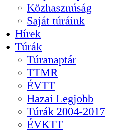
Közhasznúság
Saját túráink
Hírek
Túrák
Túranaptár
TTMR
ÉVTT
Hazai Legjobb
Túrák 2004-2017
ÉVKTT