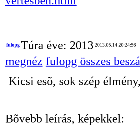
vertesben.html
Túra éve: 2013
fulopg
2013.05.14 20:24:56
megnéz
fulopg összes besz
Kicsi esõ, sok szép élmény
Bõvebb leírás, képekkel: