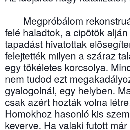
Megpróbálom rekonstruálni 
felé haladtok, a cipõtök alján
tapadást hivatottak elõsegíte
felejtették milyen a száraz ta
egy tökéletes korcsolya. Min
nem tudod ezt megakadályozn
gyalogolnál, egy helyben. Mag
csak azért hozták volna létre
Homokhoz hasonló kis szemc
keverve. Ha valaki futott má