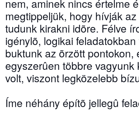
nem, aminek nincs értelme és
megtippeljük, hogy hívják az
tudunk kirakni idõre. Félve í
igénylõ, logikai feladatokba
buktunk az õrzött pontokon, 
egyszerûen többre vagyunk 
volt, viszont legközelebb bíz
Íme néhány építõ jellegû fela