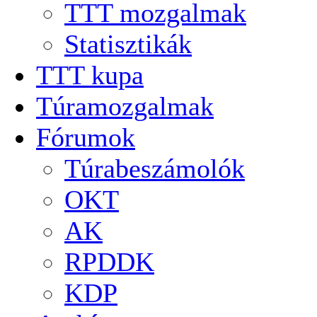
TTT mozgalmak
Statisztikák
TTT kupa
Túramozgalmak
Fórumok
Túrabeszámolók
OKT
AK
RPDDK
KDP