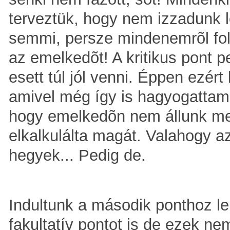
terveztük, hogy nem izzadunk l
semmi, persze mindenemrõl foly
az emelkedõt! A kritikus pont 
esett túl jól venni. Éppen ezér
amivel még így is hagyogattam
hogy emelkedõn nem állunk meg
elkalkulálta magát. Valahogy az
hegyek... Pedig de.
Indultunk a második ponthoz le
fakultatív pontot is de ezek ne