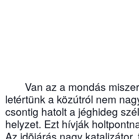
Van az a mondás miszerint
letértünk a közútról nem nag
csontig hatolt a jéghideg szé
helyzet. Ezt hívják holtpont
Az idõjárás nagy katalizátor, f