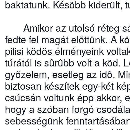
baktatunk. Késõbb kiderült, 
Amikor az utolsó réteg sár 
fedte fel magát elõttünk. A k
pilisi ködös élményeink volta
túrától is sûrûbb volt a köd.
gyõzelem, esetleg az idõ. M
biztosan készítek egy-két k
csúcsán voltunk épp akkor, e
hogy a szóban forgó csodálat
sebességünk fenntartásában.