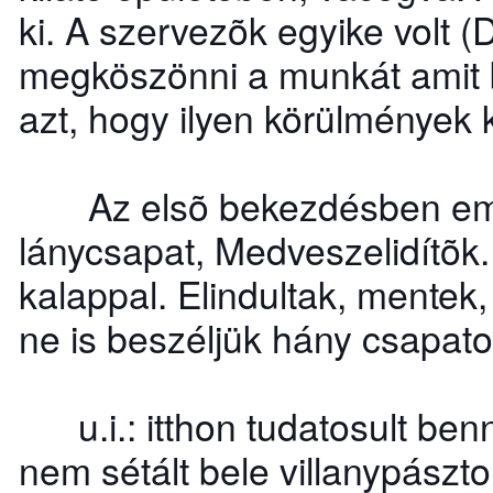
ki. A szervezõk egyike volt 
megköszönni a munkát amit b
azt, hogy ilyen körülmények kö
Az elsõ bekezdésben emleg
lánycsapat, Medveszelidítõk
kalappal. Elindultak, mentek,
ne is beszéljük hány csapato
u.i.: itthon tudatosult ben
nem sétált bele villanypászt