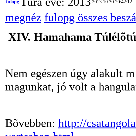
Túra éve: 2013
fulopg
2013.10.30 20:42:12
megnéz
fulopg összes besz
XIV. Hamahama Túlélõtúr
Nem egészen úgy alakult min
magunkat, jó volt a hangula
Bõvebben:
http://csatango