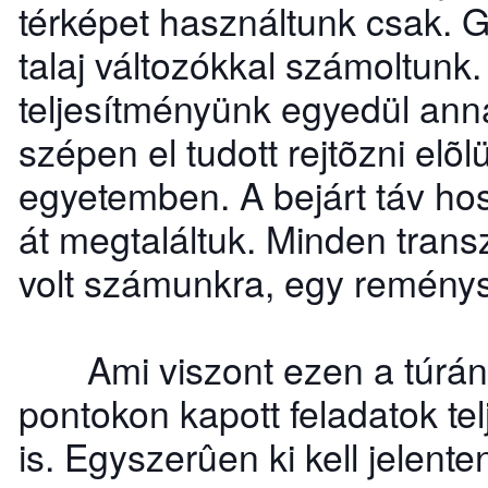
térképet használtunk csak. G
talaj változókkal számoltunk
teljesítményünk egyedül ann
szépen el tudott rejtõzni elõl
egyetemben. A bejárt táv hos
át megtaláltuk. Minden trans
volt számunkra, egy reménys
Ami viszont ezen a túrán 
pontokon kapott feladatok tel
is. Egyszerûen ki kell jelen