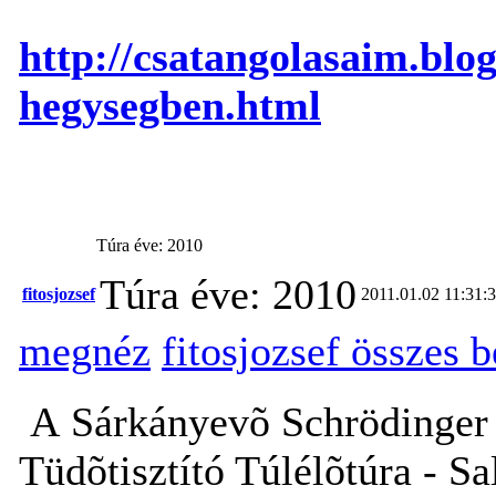
http://csatangolasaim.blo
hegysegben.html
Túra éve: 2010
Túra éve: 2010
fitosjozsef
2011.01.02 11:31:
megnéz
fitosjozsef összes 
A Sárkányevõ Schrödinger 
Tüdõtisztító Túlélõtúra - Sa