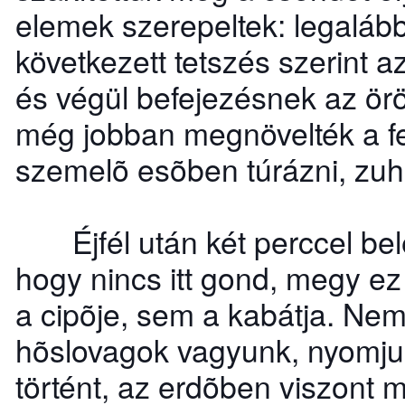
elemek szerepeltek: legaláb
következett tetszés szerint 
és végül befejezésnek az örö
még jobban megnövelték a fel
szemelõ esõben túrázni, zuh
Éjfél után két perccel bele
hogy nincs itt gond, megy e
a cipõje, sem a kabátja. Nem 
hõslovagok vagyunk, nyomjuk
történt, az erdõben viszont m