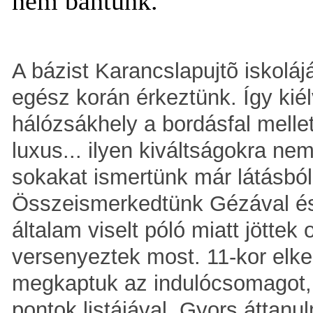
nem bántunk.
A bázist Karancslapujtõ iskolá
egész korán érkeztünk. Így kiél
hálózsákhely a bordásfal mellet
luxus... ilyen kiváltságokra ne
sokakat ismertünk már látásból,
Összeismerkedtünk Gézával és Vi
általam viselt póló miatt jöttek
versenyeztek most. 11-kor elke
megkaptuk az indulócsomagot, b
pontok listájával. Gyors áttanu