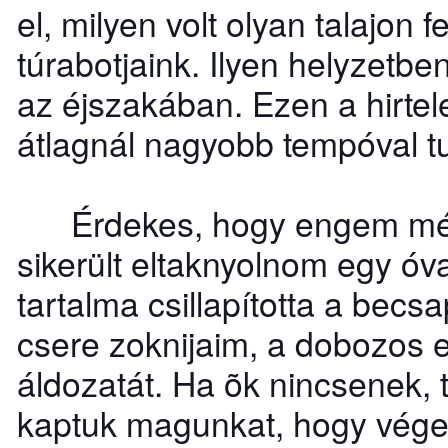
el, milyen volt olyan talajon 
túrabotjaink. Ilyen helyzetb
az éjszakában. Ezen a hirte
átlagnál nagyobb tempóval t
Érdekes, hogy engem még 
sikerült eltaknyolnom egy óv
tartalma csillapította a bec
csere zoknijaim, a dobozos e
áldozatát. Ha õk nincsenek,
kaptuk magunkat, hogy vége 