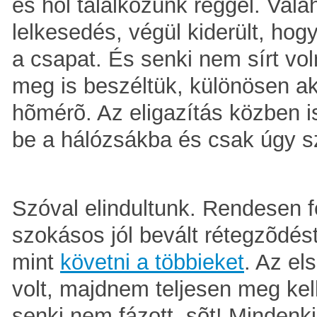
és hol találkozunk reggel. Vala
lelkesedés, végül kiderült, hog
a csapat. És senki nem sírt vo
meg is beszéltük, különösen ak
hõmérõ. Az eligazítás közben i
be a hálózsákba és csak úgy sz
Szóval elindultunk. Rendesen fe
szokásos jól bevált rétegzõdés
mint
követni a többieket
. Az el
volt, majdnem teljesen meg kell
senki nem fázott, sõt! Mindenki