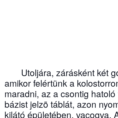
Utoljára, zárásként két go
amikor felértünk a kolostorro
maradni, az a csontig hatoló
bázist jelzõ táblát, azon nyo
kilátó épületében, vacogva. A