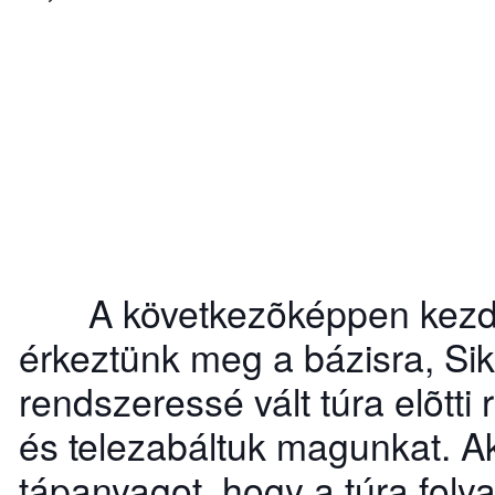
A következõképpen kezdõdöt
érkeztünk meg a bázisra, Si
rendszeressé vált túra elõtti
és telezabáltuk magunkat. A
tápanyagot, hogy a túra foly