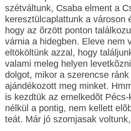
szétváltunk, Csaba elment a Cs
keresztülcaplattunk a városon
hogy az õrzött ponton találkoz
várnia a hidegben. Eleve nem v
eltököltünk azzal, hogy találj
valami meleg helyen levetkõzni
dolgot, mikor a szerencse ránk 
ajándékozott meg minket. Hmmm,
is kezdtük az emelkedõt Pécs-k
nélkül a pontig, nem kellett el
teát. Már jó szomjasak voltunk, 