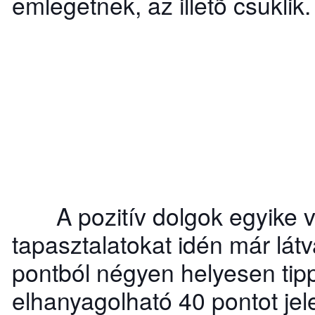
emlegetnek, az illetõ csuklik
A pozitív dolgok egyike vol
tapasztalatokat idén már látv
pontból négyen helyesen tip
elhanyagolható 40 pontot je