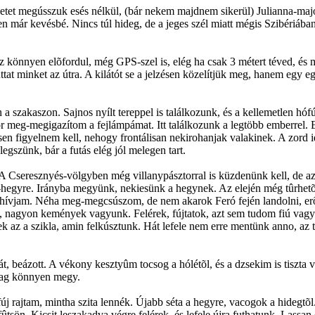
etet megússzuk esés nélkül, (bár nekem majdnem sikerül) Julianna-majo
pen már kevésbé. Nincs túl hideg, de a jeges szél miatt mégis Szibériáb
ez könnyen elõfordul, még GPS-szel is, elég ha csak 3 métert téved, és
tat minket az útra. A kilátót se a jelzésen közelítjük meg, hanem egy 
n a szakaszon. Sajnos nyílt tereppel is találkozunk, és a kellemetlen hó
or meg-megigazítom a fejlámpámat. Itt találkozunk a legtöbb emberrel. 
en figyelnem kell, nehogy frontálisan nekirohanjak valakinek. A zord i
elegszünk, bár a futás elég jól melegen tart.
A Cseresznyés-völgyben még villanypásztorral is küzdenünk kell, de az
s-hegyre. Irányba megyünk, nekiesünk a hegynek. Az elején még tûrhetõ
kell hívjam. Néha meg-megcsúszom, de nem akarok Feró fején landolni, e
us, nagyon kemények vagyunk. Felérek, fújtatok, azt sem tudom fiú vag
redek az a szikla, amin felkúsztunk. Hát lefele nem erre mentünk anno, a
eázott. A vékony kesztyûm tocsog a hólétõl, és a dzsekim is tiszta 
lag könnyen megy.
fúj rajtam, mintha szita lennék. Újabb séta a hegyre, vacogok a hidegtõ
 fûtsön. Kicsit leszakadva végre felérek, és lefele újra futhatunk. Las