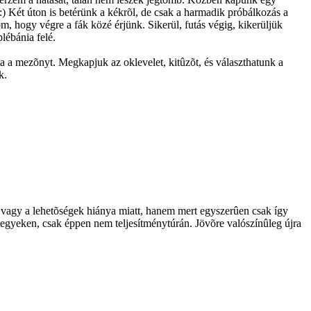
 :) Két úton is betérünk a kékrõl, de csak a harmadik próbálkozás a
, hogy végre a fák közé érjünk. Sikerül, futás végig, kikerüljük
lébánia felé.
a a mezõnyt. Megkapjuk az oklevelet, kitûzõt, és választhatunk a
k.
, vagy a lehetõségek hiánya miatt, hanem mert egyszerûen csak így
, hegyeken, csak éppen nem teljesítménytúrán. Jövõre valószínûleg újra