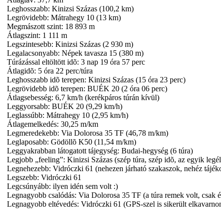
Leghosszabb: Kinizsi Százas (100,2 km)
Legrövidebb: Mátrahegy 10 (13 km)
Megmászott szint: 18 893 m
Átlagszint: 1 111 m
Legszintesebb: Kinizsi Százas (2 930 m)
Legalacsonyabb: Népek tavasza 15 (380 m)
Túrázással eltöltött idõ: 3 nap 19 óra 57 perc
Átlagidõ: 5 óra 22 perc/túra
Leghosszabb idõ terepen: Kinizsi Százas (15 óra 23 perc)
Legrövidebb idõ terepen: BUÉK 20 (2 óra 06 perc)
Átlagsebesség: 6,7 km/h (kerékpáros túrán kívül)
Leggyorsabb: BUÉK 20 (9,29 km/h)
Leglassúbb: Mátrahegy 10 (2,95 km/h)
Átlagemelkedés: 30,25 m/km
Legmeredekebb: Via Dolorosa 35 TF (46,78 m/km)
Leglaposabb: Gödöllõ K50 (11,54 m/km)
Leggyakrabban látogatott tájegység: Budai-hegység (6 túra)
Legjobb „feeling”: Kinizsi Százas (szép túra, szép idõ, az egyik leg
Legnehezebb: Vidróczki 61 (nehezen járható szakaszok, nehéz tájék
Legszebb: Vidróczki 61
Legcsúnyább: ilyen idén sem volt :)
Legnagyobb csalódás: Via Dolorosa 35 TF (a túra remek volt, csak
Legnagyobb eltévedés: Vidróczki 61 (GPS-szel is sikerült elkavarn