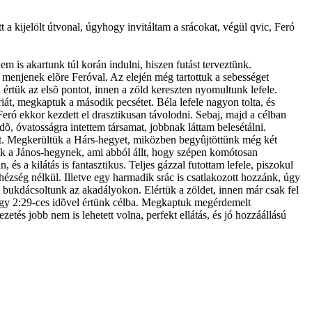
tt a kijelölt útvonal, úgyhogy invitáltam a srácokat, végül qvic, Feró
m is akartunk túl korán indulni, hiszen futást terveztünk.
menjenek elõre Feróval. Az elején még tartottuk a sebességet
 értük az elsõ pontot, innen a zöld kereszten nyomultunk lefele.
riát, megkaptuk a második pecsétet. Béla lefele nagyon tolta, és
Feró ekkor kezdett el drasztikusan távolodni. Sebaj, majd a célban
, óvatosságra intettem társamat, jobbnak láttam belesétálni.
szet. Megkerültük a Hárs-hegyet, miközben begyûjtöttünk még két
tunk a János-hegynek, ami abból állt, hogy szépen komótosan
és a kilátás is fantasztikus. Teljes gázzal futottam lefele, piszokul
ézség nélkül. Illetve egy harmadik srác is csatlakozott hozzánk, úgy
, bukdácsoltunk az akadályokon. Elértük a zöldet, innen már csak fel
 így 2:29-ces idõvel értünk célba. Megkaptuk megérdemelt
zetés jobb nem is lehetett volna, perfekt ellátás, és jó hozzáállású