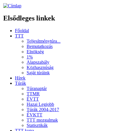
Elsődleges linkek
Főoldal
TTT
Teljesítménytúra...
Bemutatkozás
Elnökség
1%
Alapszabály
Közhasznúság
Saját túráink
Hírek
Túrák
Túranaptár
TTMR
ÉVTT
Hazai Legjobb
Túrák 2004-2017
ÉVKTT
TTT mozgalmak
Statisztikák
TTT kupa