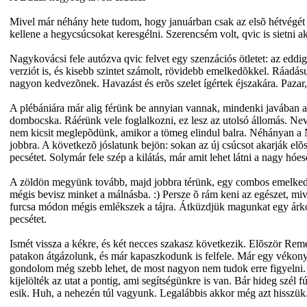
Mivel már néhány hete tudom, hogy januárban csak az elsõ hétvégét 
kellene a hegycsúcsokat keresgélni. Szerencsém volt, qvic is sietni ak
Nagykovácsi fele autózva qvic felvet egy szenzációs ötletet: az eddi
verziót is, és kisebb szintet számolt, rövidebb emelkedõkkel. Ráadásu
nagyon kedvezõnek. Havazást és erõs szelet ígértek éjszakára. Pazar, 
A plébániára már alig férünk be annyian vannak, mindenki javában a 
dombocska. Ráérünk vele foglalkozni, ez lesz az utolsó állomás. Nev
nem kicsit meglepõdünk, amikor a tömeg elindul balra. Néhányan a N
jobbra. A következõ jóslatunk bejön: sokan az új csúcsot akarják elõs
pecsétet. Solymár fele szép a kilátás, már amit lehet látni a nagy h
A zöldön megyünk tovább, majd jobbra térünk, egy combos emelkedõn
mégis bevisz minket a málnásba. :) Persze õ rám keni az egészet, miv
furcsa módon mégis emlékszek a tájra. Átküzdjük magunkat egy árk
pecsétet.
Ismét vissza a kékre, és két necces szakasz következik. Elõször Reme
patakon átgázolunk, és már kapaszkodunk is felfele. Már egy vékony 
gondolom még szebb lehet, de most nagyon nem tudok erre figyelni.
kijelölték az utat a pontig, ami segítségünkre is van. Bár hideg szél
esik. Huh, a nehezén túl vagyunk. Legalábbis akkor még azt hisszük