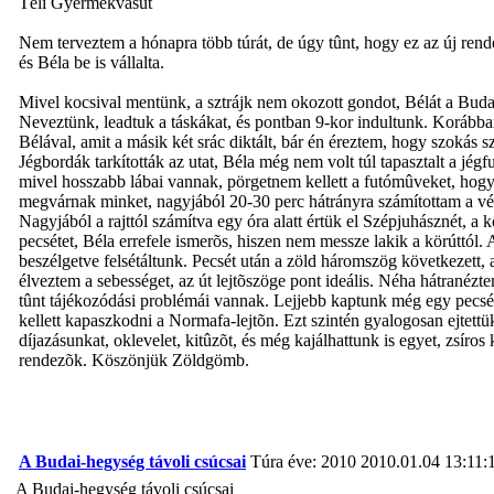
Téli Gyermekvasút
Nem terveztem a hónapra több túrát, de úgy tûnt, hogy ez az új rendezé
és Béla be is vállalta.
Mivel kocsival mentünk, a sztrájk nem okozott gondot, Bélát a Budake
Neveztünk, leadtuk a táskákat, és pontban 9-kor indultunk. Korábba
Bélával, amit a másik két srác diktált, bár én éreztem, hogy szokás s
Jégbordák tarkították az utat, Béla még nem volt túl tapasztalt a jég
mivel hosszabb lábai vannak, pörgetnem kellett a futómûveket, hogy t
megvárnak minket, nagyjából 20-30 perc hátrányra számítottam a vég
Nagyjából a rajttól számítva egy óra alatt értük el Szépjuhásznét, 
pecsétet, Béla errefele ismerõs, hiszen nem messze lakik a körúttól.
beszélgetve felsétáltunk. Pecsét után a zöld háromszög következett, a
élveztem a sebességet, az út lejtõszöge pont ideális. Néha hátranéz
tûnt tájékozódási problémái vannak. Lejjebb kaptunk még egy pecséte
kellett kapaszkodni a Normafa-lejtõn. Ezt szintén gyalogosan ejtet
díjazásunkat, oklevelet, kitûzõt, és még kajálhattunk is egyet, zsíros
rendezõk. Köszönjük Zöldgömb.
A Budai-hegység távoli csúcsai
Túra éve: 2010
2010.01.04 13:11:
A Budai-hegység távoli csúcsai