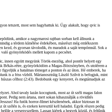
yon tetszett, most sem hagyhattuk ki. Úgy alakult, hogy qvic is
epõdünk, amikor a nagymarosi rajtban sorban kell állnunk a
g mindig a térdem kímélése érdekében, másrészt még emlékszem
yen kezd, és gyorsan távolodik, én maradok a saját tempómnál. Sok a
en való gyönyörködés mellett kapom a pecsétet.
c, innen együtt megyünk Török-mezõig, ahol pontõr helyett egy
dunk Békás-rétre, gyönyörködöm a Magas-Börzsönyben, és utolérem a
ve figyeljük a hatalmas tömeget a ponton és az úton. Hé emberek, ha
k is a friss vízbõl. Márianosztráig László Szilvit is befogjuk, mint
e, a húszas célhoz (2:43). Bedobunk egy kenyeret, és megtámadjuk az
elyzet. Ahol tavaly lazán kocogtunk, most az út széli magas falon
pont. Pedig nem ártana, mert sokan kihasználják a rövidítés
esszus! Ha futók horror-filmet készítenének, akkor biztosan itt
z út szélén is, és ezeken keresztül kell haladni. Egyik részen pedig
t belõle a versenyszellem. Lassan kiérek a hegyek közül, és feltûnik