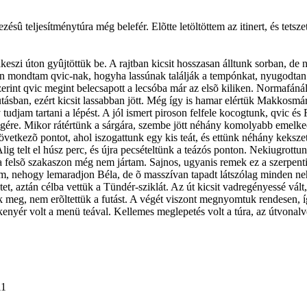
sû teljesítménytúra még belefér. Elõtte letöltöttem az itinert, és tetsze
szi úton gyûjtöttük be. A rajtban kicsit hosszasan álltunk sorban, de ne
n mondtam qvic-nak, hogyha lassúnak találják a tempónkat, nyugodtan 
zerint qvic megint belecsapott a lecsóba már az elsõ kiliken. Normafánál
futásban, ezért kicsit lassabban jött. Még így is hamar elértük Makkosmá
udjam tartani a lépést. A jól ismert piroson felfele kocogtunk, qvic és 
ére. Mikor rátértünk a sárgára, szembe jött néhány komolyabb emelkedõ
a következõ pontot, ahol iszogattunk egy kis teát, és ettünk néhány kek
 Alig telt el húsz perc, és újra pecsételtünk a teázós ponton. Nekiugrot
 felsõ szakaszon még nem jártam. Sajnos, ugyanis remek ez a szerpentin, 
tem, nehogy lemaradjon Béla, de õ masszívan tapadt látszólag minden neh
t, aztán célba vettük a Tündér-sziklát. Az út kicsit vadregényessé vált
tük meg, nem erõltettük a futást. A végét viszont megnyomtuk rendesen,
 kenyér volt a menü teával. Kellemes meglepetés volt a túra, az útvonalve
11