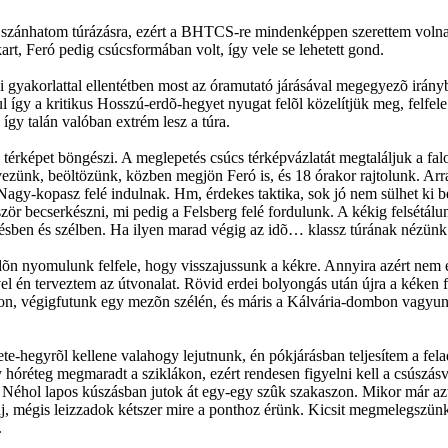
szánhatom túrázásra, ezért a BHTCS-re mindenképpen szerettem volna e
art, Feró pedig csúcsformában volt, így vele se lehetett gond.
gi gyakorlattal ellentétben most az óramutató járásával megegyezõ irány
l így a kritikus Hosszú-erdõ-hegyet nyugat felõl közelítjük meg, felfel
így talán valóban extrém lesz a túra.
térképet böngészi. A meglepetés csúcs térképvázlatát megtaláljuk a fa
ezünk, beöltözünk, közben megjön Feró is, és 18 órakor rajtolunk. Arr
agy-kopasz felé indulnak. Hm, érdekes taktika, sok jó nem sülhet ki b
zör becserkészni, mi pedig a Felsberg felé fordulunk. A kékig felsétálu
óesésben és szélben. Ha ilyen marad végig az idõ… klassz túrának nézünk
 nyomulunk felfele, hogy visszajussunk a kékre. Annyira azért nem eg
el én terveztem az útvonalat. Rövid erdei bolyongás után újra a kéken fu
on, végigfutunk egy mezõn szélén, és máris a Kálvária-dombon vagyu
te-hegyrõl kellene valahogy lejutnunk, én pókjárásban teljesítem a fel
hóréteg megmaradt a sziklákon, ezért rendesen figyelni kell a csúszás
 Néhol lapos kúszásban jutok át egy-egy szûk szakaszon. Mikor már az
 fúj, mégis leizzadok kétszer mire a ponthoz érünk. Kicsit megmelegszünk
.