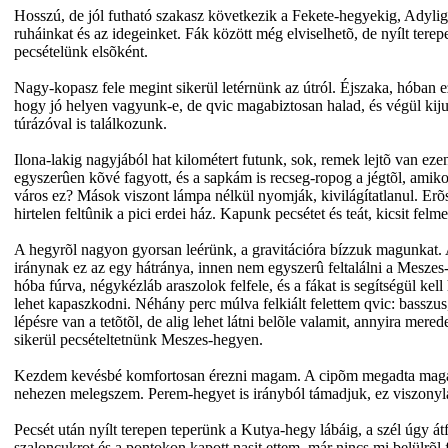
Hosszú, de jól futható szakasz következik a Fekete-hegyekig, Adylig
ruháinkat és az idegeinket. Fák között még elviselhetõ, de nyílt tere
pecsételünk elsõként.
Nagy-kopasz fele megint sikerül letérnünk az útról. Éjszaka, hóban 
hogy jó helyen vagyunk-e, de qvic magabiztosan halad, és végül kijut
túrázóval is találkozunk.
Ilona-lakig nagyjából hat kilométert futunk, sok, remek lejtõ van eze
egyszerûen kõvé fagyott, és a sapkám is recseg-ropog a jégtõl, amik
város ez? Mások viszont lámpa nélkül nyomják, kivilágítatlanul. Erõs
hirtelen feltûnik a pici erdei ház. Kapunk pecsétet és teát, kicsit felm
A hegyrõl nagyon gyorsan leérünk, a gravitációra bízzuk magunkat. 
iránynak ez az egy hátránya, innen nem egyszerû feltalálni a Mesze
hóba fúrva, négykézláb araszolok felfele, és a fákat is segítségül 
lehet kapaszkodni. Néhány perc múlva felkiált felettem qvic: bassz
lépésre van a tetõtõl, de alig lehet látni belõle valamit, annyira me
sikerül pecsételtetnünk Meszes-hegyen.
Kezdem kevésbé komfortosan érezni magam. A cipõm megadta magát, b
nehezen melegszem. Perem-hegyet is irányból támadjuk, ez viszony
Pecsét után nyílt terepen teperünk a Kutya-hegy lábáig, a szél úgy át
szaloncukrot és a pontokon kapott nasit ettem, már nincs mi belülrõl