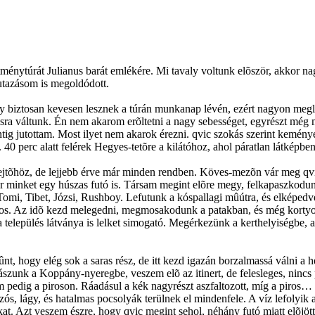
ménytúrát Julianus barát emlékére. Mi tavaly voltunk elõször, akkor nag
 utazásom is megoldódott.
y biztosan kevesen lesznek a túrán munkanap lévén, ezért nagyon megl
gásra váltunk. Én nem akarom erõltetni a nagy sebességet, egyrészt mé
ntig jutottam. Most ilyet nem akarok érezni. qvic szokás szerint kemén
 40 perc alatt felérek Hegyes-tetõre a kilátóhoz, ahol páratlan látképb
jtõhöz, de lejjebb érve már minden rendben. Köves-mezõn vár meg qvi
ér minket egy húszas futó is. Társam megint elõre megy, felkapaszko
i Tomi, Tibet, Józsi, Rushboy. Lefutunk a kóspallagi mûútra, és elképed
iros. Az idõ kezd melegedni, megmosakodunk a patakban, és még kortyolun
és a település látványa is lelket simogató. Megérkezünk a kerthelyiségb
t, hogy elég sok a saras rész, de itt kezd igazán borzalmassá válni a h
ászunk a Koppány-nyeregbe, veszem elõ az itinert, de felesleges, nincs 
 pedig a piroson. Ráadásul a kék nagyrészt aszfaltozott, míg a piros… J
zós, lágy, és hatalmas pocsolyák terülnek el mindenfele. A víz lefolyik a
kat. Azt veszem észre, hogy qvic megint sehol, néhány futó miatt elõjöt