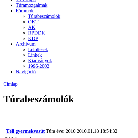
Túramozgalmak
Fórumok
Túrabeszámolók
OKT
AK
RPDDK
KDP
Archívum
Letöltések
Linkek
Kiadványok
1996-2002
Navigáció
Címlap
Túrabeszámolók
Téli gyermekvasút
Túra éve: 2010
2010.01.18 18:54:32