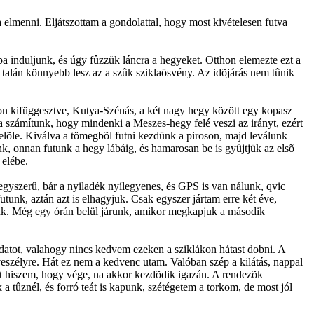
lmenni. Eljátszottam a gondolattal, hogy most kivételesen futva
ba induljunk, és úgy fûzzük láncra a hegyeket. Otthon elemezte ezt a
e talán könnyebb lesz az a szûk sziklaösvény. Az idõjárás nem tûnik
lon kifüggesztve, Kutya-Szénás, a két nagy hegy között egy kopasz
a számítunk, hogy mindenki a Meszes-hegy felé veszi az irányt, ezért
elõle. Kiválva a tömegbõl futni kezdünk a piroson, majd leválunk
nk, onnan futunk a hegy lábáig, és hamarosan be is gyûjtjük az elsõ
 elébe.
yszerû, bár a nyiladék nyílegyenes, és GPS is van nálunk, qvic
tunk, aztán azt is elhagyjuk. Csak egyszer jártam erre két éve,
nk. Még egy órán belül járunk, amikor megkapjuk a második
adatot, valahogy nincs kedvem ezeken a sziklákon hátast dobni. A
veszélyre. Hát ez nem a kedvenc utam. Valóban szép a kilátás, nappal
t hiszem, hogy vége, na akkor kezdõdik igazán. A rendezõk
 a tûznél, és forró teát is kapunk, szétégetem a torkom, de most jól