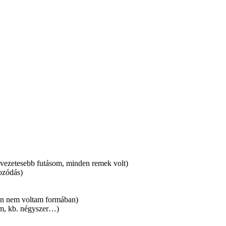
élvezetesebb futásom, minden remek volt)
ozódás)
 én nem voltam formában)
om, kb. négyszer…)