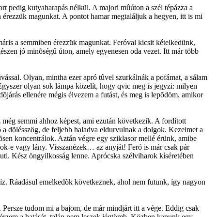
rt pedig kutyaharapás nélkül. A majori mûúton a szél tépázza a
an érezzük magunkat. A pontot hamar megtaláljuk a hegyen, itt is mi
 máris a semmiben érezzük magunkat. Feróval kicsit kételkedünk,
egészen jó minõségû úton, amely egyenesen oda vezet. Itt már több
fúvással. Olyan, mintha ezer apró tûvel szurkálnák a pofámat, a sálam
Egyszer olyan sok lámpa közelít, hogy qvic meg is jegyzi: milyen
dõjárás ellenére mégis élvezem a futást, és meg is lepõdöm, amikor
 még semmi ahhoz képest, ami ezután következik. A fordított
 a dõlésszög, de feljebb haladva eldurvulnak a dolgok. Kezeimet a
rõsen koncentrálok. Aztán végre egy sziklasor mellé érünk, amibe
yok-e vagy lány. Visszanézek… az anyját! Feró is már csak pár
z tuti. Kész öngyilkosság lenne. Aprócska szélviharok kíséretében
víz. Ráadásul emelkedõk következnek, ahol nem futunk, így nagyon
l. Persze tudom mi a bajom, de már mindjárt itt a vége. Eddig csak
san érzem a hatását, talán nem leszek jégtömb. Közben kapunk egy