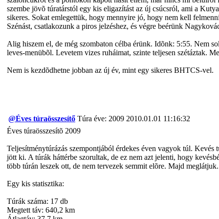
szembe jövõ túratárstól egy kis eligazítást az új csúcsról, ami a Kut
sikeres. Sokat emlegettük, hogy mennyire jó, hogy nem kell felmenni 
Szénást, csatlakozunk a piros jelzéshez, és végre beérünk Nagykovács
Alig hiszem el, de még szombaton célba érünk. Idõnk: 5:55. Nem soka
leves-menübõl. Levetem vizes ruháimat, szinte teljesen szétáztak. 
Nem is kezdõdhetne jobban az új év, mint egy sikeres BHTCS-vel.
@Éves túraösszesítő
Túra éve: 2009
2010.01.01 11:16:32
Éves túraösszesítõ 2009
Teljesítménytúrázás szempontjából érdekes éven vagyok túl. Kevés tú
jött ki. A túrák háttérbe szorultak, de ez nem azt jelenti, hogy kevé
több túrán leszek ott, de nem tervezek semmit elõre. Majd meglátjuk.
Egy kis statisztika:
Túrák száma: 17 db
Megtett táv: 640,2 km
Átlagtáv: 37,7 km