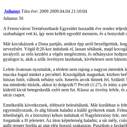
Julianus
Túra éve: 2009
2009.04.04 21:10:04
Julianus 50
A Ferencvárosi Természetbarát Egyesület huszadik éve rendez teljesít
szabadságot vett ki, így nem kellett egyedül mennem, és a bonyolult
Már kocsikázunk a Duna partján, amikor épp arról beszélgetünk, hog
nevezésért. Végül 8:20-kor indulunk el, lassan sétálunk, majd koco
tavalyról: az erõs kezdést a végén megéreztem, és néhányszor holtpo
gyalogos is, akik a szûk ösvényen lassítanak, kivételesen nem bánom.
Lefele óvatosan nyomulok, a térdem nem rajong a nagyon meredek le
macska fogad minket a pecséttel. Kiszolgáljuk magunkat, közben be
húszas futót, váltunk néhány szót. Ismerõs arcok tûnnek fel, Szilárd
ma mindenki túrázik, akkor ki dolgozik?! Pecsét (1:27), és irány a p
kiderül kicsit betegeskedik ezért nem fut. Klassz az ösvény lefele, 
utcai csapot.
Emelkedõk következnek, többször belesétálunk. Már korábban is feltûn
egyensúlyozunk, és alig bírunk haladni a kiálló gyökerek miatt. Felm
lehetõségét, és a börzsönyi kéken indulnak el Nagybörzsöny fele, nem
forgatnák a fõ jelenetet. Az úton képtelenség haladni, a sár mély, csús
gally-tenger borítja az utat elég hosszú szakaszon. Puszilom a favágó