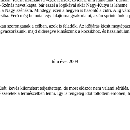
ya-Szénás nevet kapta, bár ezzel a logikával akár Nagy-Kutya is lehetne.
a Nagy-szénásra. Mindegy, ezen a hegyen is hasonló a cidri. Alig várom
iba. Feró még bemutat egy talajtorna gyakorlatot, aztán sprintelünk a p
n szoronganak a célban, azok is feladók. Az idõjárás kicsit megtépázt
Megvacsorázunk, majd dideregve kimászunk a kocsikhoz, és hazaindulun
túra éve: 2009
rát, kevés kilométert teljesítettem, de most elõször nem valami sérülés
sbé szeretek a természetben lenni. Így is rengeteg idõt töltöttem erdõben