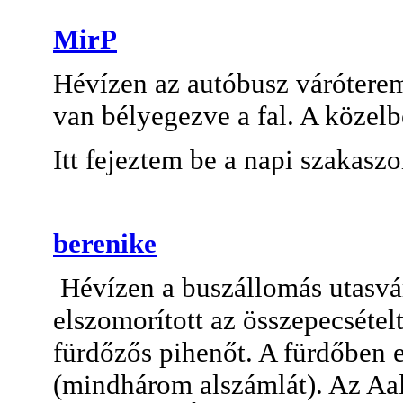
MirP
Hévízen az autóbusz váróterem
van bélyegezve a fal. A közel
Itt fejeztem be a napi szakasz
berenike
Hévízen a buszállomás utasvár
elszomorított az összepecsétel
fürdőzős pihenőt. A fürdőben 
(mindhárom alszámlát). Az Aal