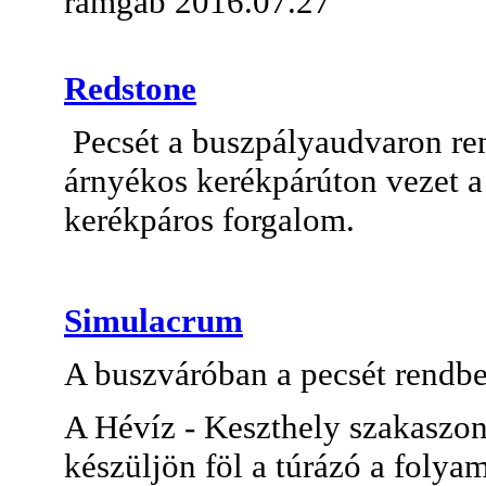
ramgab 2016.07.27
Redstone
Pecsét a buszpályaudvaron ren
árnyékos kerékpárúton vezet a 
kerékpáros forgalom.
Simulacrum
A buszváróban a pecsét rendbe
A Hévíz - Keszthely szakaszon
készüljön föl a túrázó a foly