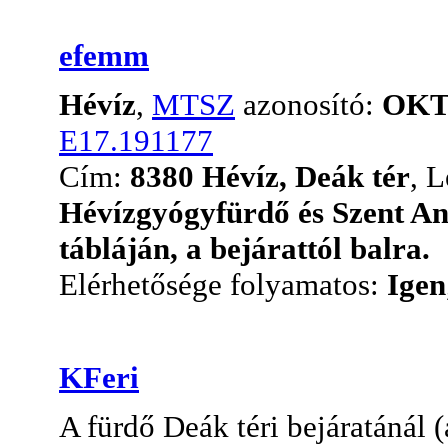
efemm
Hévíz
,
MTSZ
azonosító:
OKT
E17.191177
Cím:
8380 Hévíz, Deák tér
, L
Hévízgyógyfürdő és Szent A
tábláján, a bejárattól balra.
Elérhetősége folyamatos:
Igen
KFeri
A fürdő Deák téri bejáratánál 