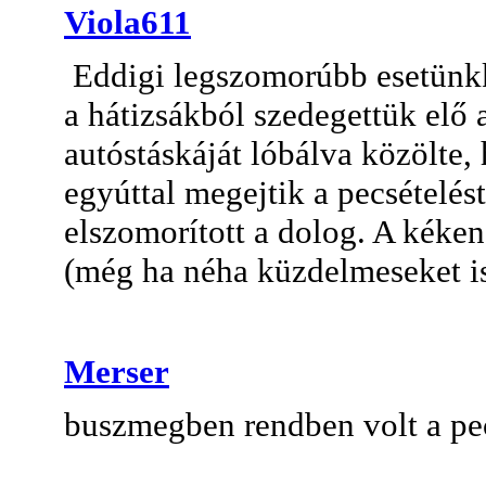
Viola611
Eddigi legszomorúbb esetünkk
a hátizsákból szedegettük elő 
autóstáskáját lóbálva közölte,
egyúttal megejtik a pecsételést
elszomorított a dolog. A kéke
(még ha néha küzdelmeseket is
Merser
buszmegben rendben volt a pe