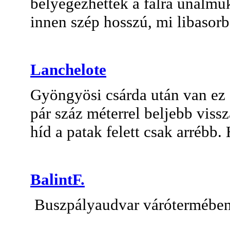
bélyegezhettek a falra unalmu
innen szép hosszú, mi libasor
Lanchelote
Gyöngyösi csárda után van ez a
pár száz méterrel beljebb vissz
híd a patak felett csak arrébb.
BalintF.
Buszpályaudvar várótermében