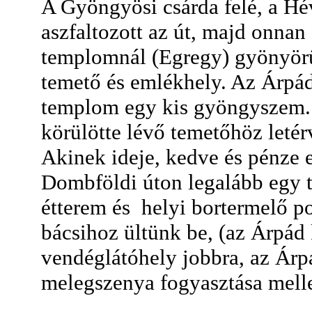
A Gyöngyösi csárda felé, a Hé
aszfaltozott az út, majd onnan
templomnál (Egregy) gyönyörű
temető és emlékhely. Az Árpá
templom egy kis gyöngyszem. 
körülötte lévő temetőhöz letér
Akinek ideje, kedve és pénze 
Dombföldi úton legalább egy t
étterem és helyi bortermelő po
bácsihoz ültünk be, (az Árpád
vendéglátóhely jobbra, az Árpá
melegszenya fogyasztása mellet