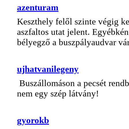
azenturam
Keszthely felől szinte végig k
aszfaltos utat jelent. Egyébké
bélyegző a buszpályaudvar vár
ujhatvanilegeny
Buszállomáson a pecsét rendbe
nem egy szép látvány!
gyorokb