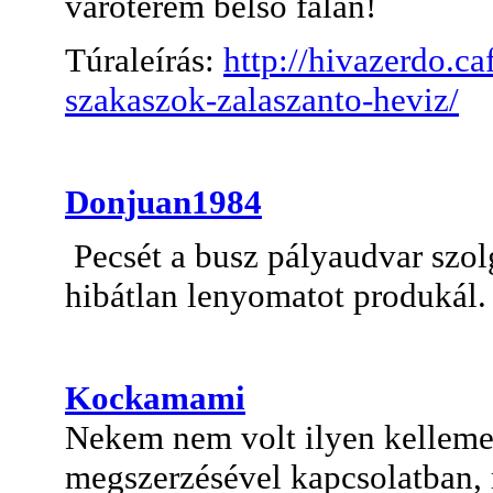
váróterem belső falán!
Túraleírás:
http://hivazerdo.c
szakaszok-zalaszanto-heviz/
Donjuan1984
Pecsét a busz pályaudvar szolg
hibátlan lenyomatot produkál.
Kockamami
Nekem nem volt ilyen kelleme
megszerzésével kapcsolatban, 