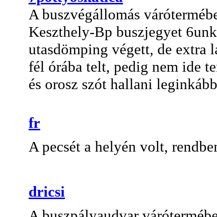
A buszvégállomás várótermében
Keszthely-Bp buszjegyet 6unkr
utasdömping végett, de extra l
fél órába telt, pedig nem ide 
és orosz szót hallani leginkább
fr
A pecsét a helyén volt, rendbe
dricsi
A buszpályaudvar várótermében