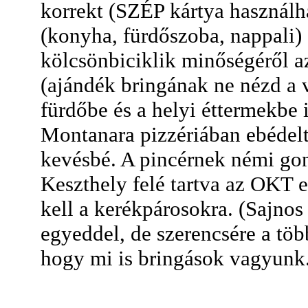
korrekt (SZÉP kártya használha
(konyha, fürdőszoba, nappali) é
kölcsönbiciklik minőségéről 
(ajándék bringának ne nézd a vá
fürdőbe és a helyi éttermekbe
Montanara pizzériában ebédel
kevésbé. A pincérnek némi gon
Keszthely felé tartva az OKT e
kell a kerékpárosokra. (Sajnos
egyeddel, de szerencsére a tö
hogy mi is bringások vagyunk.