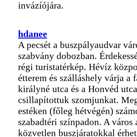
invázíójára.
hdanee
A pecsét a buszpályaudvar váró
szabvány dobozban. Érdekesség
régi turistatérkép. Hévíz közpo
étterem és szálláshely várja a 
királyné utca és a Honvéd utc
csillapítottuk szomjunkat. Meg
estéken (főleg hétvégén) szám
szabadtéri színpadon. A város
közvetlen buszjáratokkal érhet