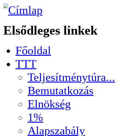
Elsődleges linkek
Főoldal
TTT
Teljesítménytúra...
Bemutatkozás
Elnökség
1%
Alapszabály