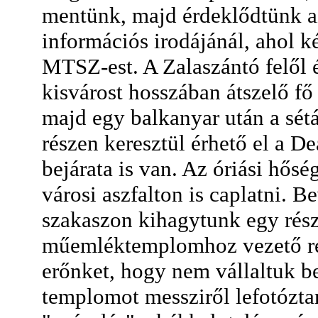
mentünk, majd érdeklődtünk az
információs irodájánál, ahol k
MTSZ-est. A Zalaszántó felől 
kisvárost hosszában átszelő fő
majd egy balkanyar után a sétá
részen keresztül érhető el a De
bejárata is van. Az óriási hős
városi aszfalton is caplatni. 
szakaszon kihagytunk egy rés
műemléktemplomhoz vezető rés
erőnket, hogy nem vállaltuk be
templomot messziről lefotózt