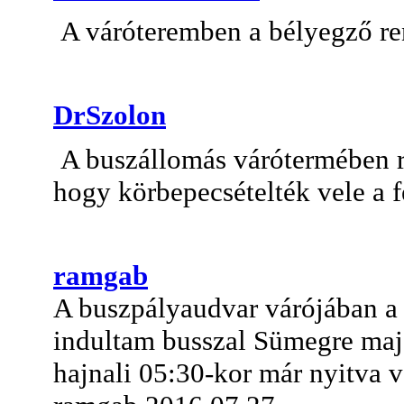
A váróteremben a bélyegző re
DrSzolon
A buszállomás várótermében re
hogy körbepecsételték vele a fe
ramgab
A buszpályaudvar várójában a 
indultam busszal Sümegre majd
hajnali 05:30-kor már nyitva vo