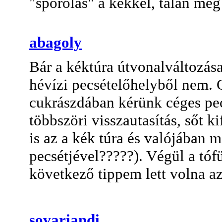
"spórolás" a kékkel, talán még 
abagoly
Bár a kéktúra útvonalváltozása
hévízi pecsételőhelyből nem.
cukrászdában kérünk céges pec
többszöri visszautasítás, sőt ki
is az a kék túra és valójában m
pecsétjével?????). Végül a tóf
következő tippem lett volna az
sovariandi