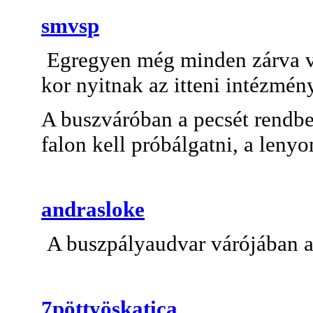
smvsp
Egregyen még minden zárva vo
kor nyitnak az itteni intézmén
A buszváróban a pecsét rendbe
falon kell próbálgatni, a leny
andrasloke
A buszpályaudvar várójában a
7pöttyöskatica