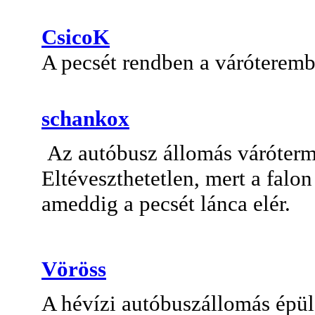
CsicoK
A pecsét rendben a váróteremb
schankox
Az autóbusz állomás váróterm
Eltéveszthetetlen, mert a falon
ameddig a pecsét lánca elér.
Vöröss
A hévízi autóbuszállomás épü