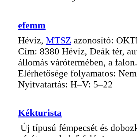
efemm
Hévíz,
MTSZ
azonosító: OK
Cím: 8380 Hévíz, Deák tér, au
állomás várótermében, a falon
Elérhetősége folyamatos: Nem, 
Nyitvatartás: H–V: 5–22
Kékturista
Új típusú fémpecsét és dobozka