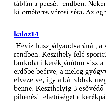
táblán a pecsét rendben. Nek
kilométeres városi séta. Az egr
kaloz14
Hévíz buszpályaudvaránál, a vá
rendben. Keszthely felé sportci
burkolatú kerékpárúton visz a 
erdőbe beérve, a meleg gyógy
elvezetve, így a bátrabbak 
benne. Keszthelyig 3 esővédő f
pihenési lehetőséget a kerékpár