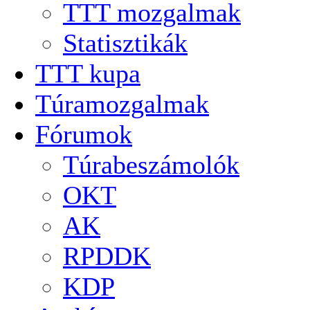
TTT mozgalmak
Statisztikák
TTT kupa
Túramozgalmak
Fórumok
Túrabeszámolók
OKT
AK
RPDDK
KDP