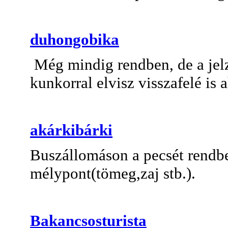
duhongobika
Még mindig rendben, de a jelz
kunkorral elvisz visszafelé is 
akárkibárki
Buszállomáson a pecsét rendb
mélypont(tömeg,zaj stb.).
Bakancsosturista