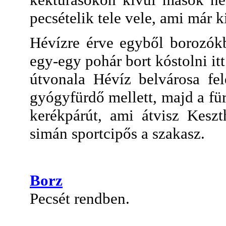
pecsételik tele vele, ami már 
Hévízre érve egyből borozókb
egy-egy pohár bort kóstolni itt
útvonala Hévíz belvárosa fel
gyógyfürdő mellett, majd a fü
kerékpárút, ami átvisz Keszt
simán sportcipős a szakasz.
Borz
Pecsét rendben.