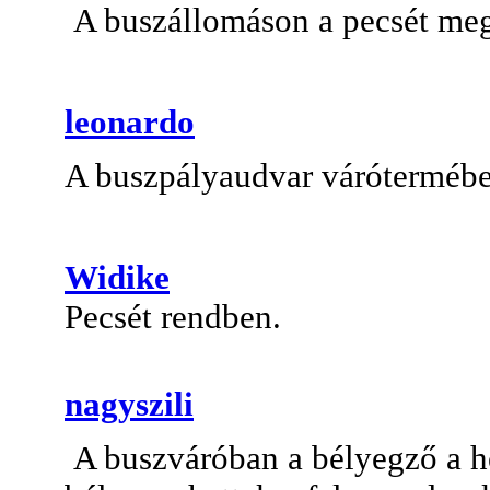
A buszállomáson a pecsét me
leonardo
A buszpályaudvar várótermébe
Widike
Pecsét rendben.
nagyszili
A buszváróban a bélyegző a h