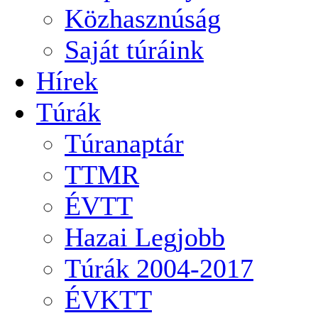
Közhasznúság
Saját túráink
Hírek
Túrák
Túranaptár
TTMR
ÉVTT
Hazai Legjobb
Túrák 2004-2017
ÉVKTT