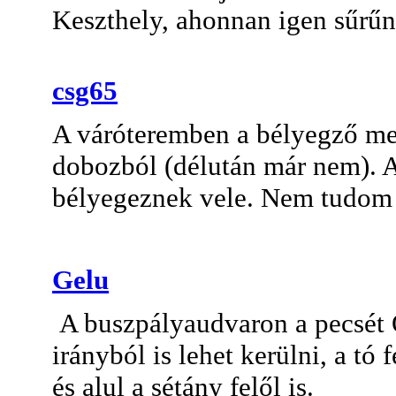
Keszthely, ahonnan igen sűrűn
csg65
A váróteremben a bélyegző meg
dobozból (délután már nem). A
bélyegeznek vele. Nem tudom m
Gelu
A buszpályaudvaron a pecsét 
irányból is lehet kerülni, a tó 
és alul a sétány felől is.