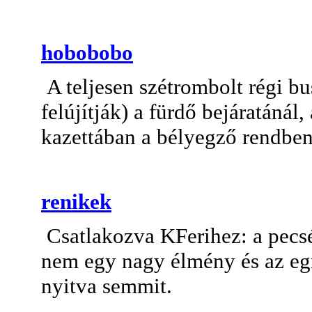
hobobobo
A teljesen szétrombolt régi b
felújítják) a fürdő bejáratánál,
kazettában a bélyegző rendbe
renikek
Csatlakozva KFerihez: a pecsé
nem egy nagy élmény és az eg
nyitva semmit.