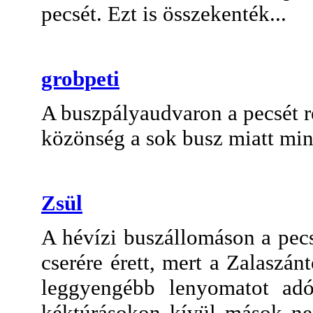
pecsét. Ezt is összekenték...
grobpeti
A buszpályaudvaron a pecsét r
közönség a sok busz miatt mind
Zsül
A hévízi buszállomáson a pecs
cserére érett, mert a Zalaszá
leggyengébb lenyomatot adó
kéktúrásokon kívül mások ne