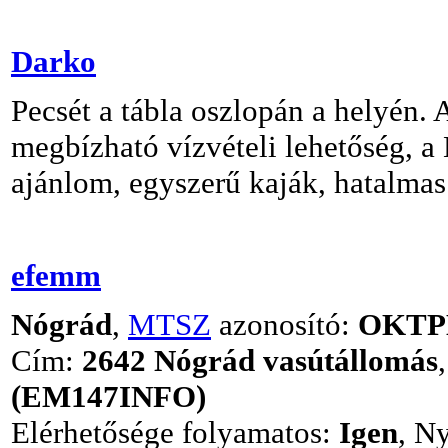
Darko
Pecsét a tábla oszlopán a helyén.
megbízható vízvételi lehetőség, a 
ajánlom, egyszerű kaják, hatalmas
efemm
Nógrád
,
MTSZ
azonosító:
OKTP
Cím:
2642 Nógrád vasútállomás
(EM147INFO)
Elérhetősége folyamatos:
Igen
, Ny