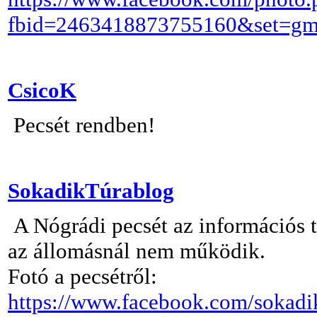
fbid=2463418873755160&set=gm
CsicoK
Pecsét rendben!
SokadikTúrablog
A Nógrádi pecsét az információs t
az állomásnál nem működik.
Fotó a pecsétről:
https://www.facebook.com/sokad