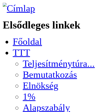
Elsődleges linkek
Főoldal
TTT
Teljesítménytúra...
Bemutatkozás
Elnökség
1%
Alapszabály