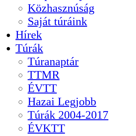
Közhasznúság
Saját túráink
Hírek
Túrák
Túranaptár
TTMR
ÉVTT
Hazai Legjobb
Túrák 2004-2017
ÉVKTT