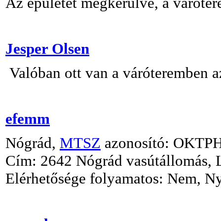
Az épületet megkerülve, a váróter
Jesper Olsen
Valóban ott van a váróteremben az
efemm
Nógrád,
MTSZ
azonosító: OKTP
Cím: 2642 Nógrád vasútállomás, Le
Elérhetősége folyamatos: Nem, Nyi