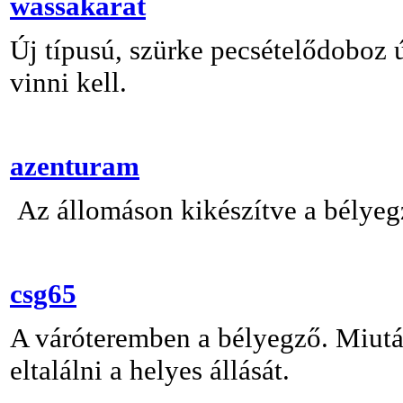
wassakarat
Új típusú, szürke pecsételődoboz ú
vinni kell.
azenturam
Az állomáson kikészítve a bélyegz
csg65
A váróteremben a bélyegző. Miután
eltalálni a helyes állását.