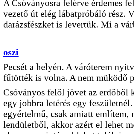
A Csóványosra felérve érdemes felm
vezető út elég lábatpróbáló rész. 
darázsfészket is levertük. Mi a vá
oszi
Pecsét a helyén. A váróterem nyitva
fűtötték is volna. A nem müködő pé
Csóványos felől jövet az erdőből k
egy jobbra letérés egy feszületnél.
egyértelmű, csak amiatt említem, me
lendületből, akkor azért el lehet 