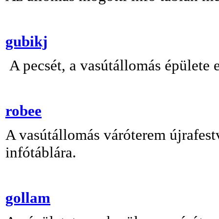
gubikj
A pecsét, a vasútállomás épülete e
robee
A vasútállomás váróterem újrafestv
infótáblára.
gollam