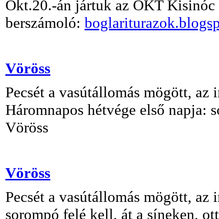
Okt.20.-án jártuk az OKT Kisinóc 
berszámoló:
boglariturazok.blogs
Vöröss
Pecsét a vasútállomás mögött, az 
Háromnapos hétvége első napja: sor
Vöröss
Vöröss
Pecsét a vasútállomás mögött, az
sorompó felé kell, át a síneken, ot