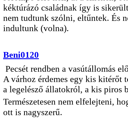
kéktúrázó családnak így is sikerül
nem tudtunk szólni, eltűntek. És n
indultunk (volna).
Beni0120
Pecsét rendben a vasútállomás előt
A várhoz érdemes egy kis kitérőt t
a legelésző állatokról, a kis piro
Természetesen nem elfelejteni, ho
ott is nagyszerű.