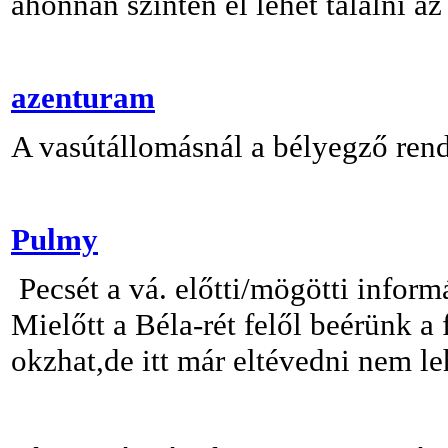
ahonnan szintén el lehet találni az
azenturam
A vasútállomásnál a bélyegző rend
Pulmy
Pecsét a vá. előtti/mögötti inform
Mielőtt a Béla-rét felől beérünk a
okzhat,de itt már eltévedni nem le