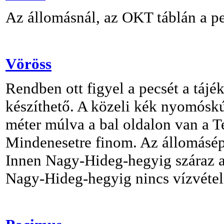
Az állomásnál, az OKT táblán a pe
Vöröss
Rendben ott figyel a pecsét a tájé
készíthető. A közeli kék nyomósk
méter múlva a bal oldalon van a Te
Mindenesetre finom. Az állomásépü
Innen Nagy-Hideg-hegyig száraz az 
Nagy-Hideg-hegyig nincs vízvételi