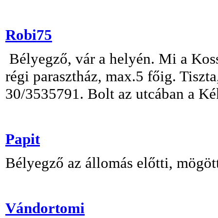
Robi75
Bélyegző, vár a helyén. Mi a Koss
régi parasztház, max.5 főig. Tiszt
30/3535791. Bolt az utcában a Kék
Papit
Bélyegző az állomás előtti, mögöt
Vándortomi