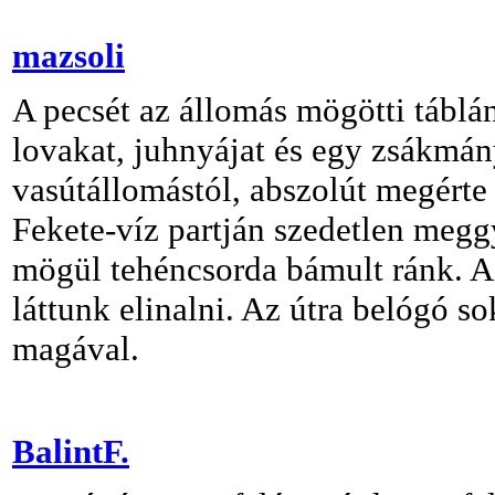
mazsoli
A pecsét az állomás mögötti táblá
lovakat, juhnyájat és egy zsákmán
vasútállomástól, abszolút megérte 
Fekete-víz partján szedetlen megg
mögül tehéncsorda bámult ránk. Az
láttunk elinalni. Az útra belógó s
magával.
BalintF.