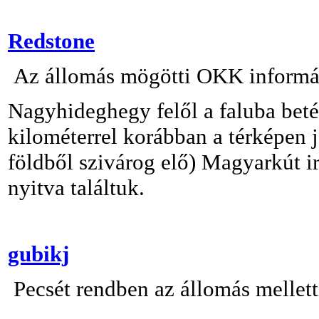
Redstone
Az állomás mögötti OKK információ
Nagyhideghegy felől a faluba betér
kilométerrel korábban a térképen j
földből szivárog elő) Magyarkút i
nyitva találtuk.
gubikj
Pecsét rendben az állomás melletti