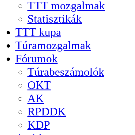
TTT mozgalmak
Statisztikák
TTT kupa
Túramozgalmak
Fórumok
Túrabeszámolók
OKT
AK
RPDDK
KDP