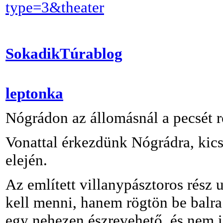
type=3&theater
SokadikTúrablog
leptonka
Nógrádon az állomásnál a pecsét 
Vonattal érkezdünk Nógrádra, kicsi
elején.
Az említett villanypásztoros rész 
kell menni, hanem rögtön be balra
egy nehezen észrevehető, és nem i