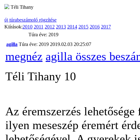
Téli Tihany
új túrabeszámoló rögzítése
Kiírások:
2010
2011
2012
2013
2014
2015
2016
2017
Túra éve: 2019
agilla
Túra éve: 2019
2019.02.03 20:25:07
megnéz
agilla összes beszá
Téli Tihany 10
Az éremszerzés lehetősége 
ilyen meseszép éremért érd
lehetőségével. A gyerekek i