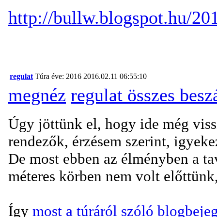
http://bullw.blogspot.hu/20
regulat
Túra éve: 2016
2016.02.11 06:55:10
megnéz
regulat összes bes
Úgy jöttünk el, hogy ide még viss
rendezők, érzésem szerint, igyeke
De most ebben az élményben a tav
méteres körben nem volt előttünk,
Így
most a túráról szóló blogbeje