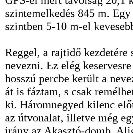
szintemelkedés 845 m. Egy 
szintben 5-10 m-el kevesebb
Reggel, a rajtidő kezdetére
nevezni. Ez elég keservesre 
hosszú percbe került a neve
át is fáztam, s csak remélh
ki. Háromnegyed kilenc előt
az útvonalat, illetve még e
irány az Akasztó-domb. Alig