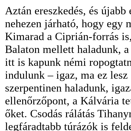
Aztán ereszkedés, és újabb 
nehezen járható, hogy egy 
Kimarad a Ciprián-forrás is
Balaton mellett haladunk, a
itt is kapunk némi ropogtatn
indulunk – igaz, ma ez lesz
szerpentinen haladunk, igazá
ellenőrzőpont, a Kálvária t
őket. Csodás rálátás Tihany
legfáradtabb túrázók is feld