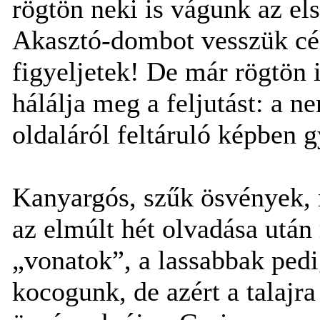
rögtön neki is vágunk az el
Akasztó-dombot vesszük cél
figyeljetek! De már rögtön i
hálálja meg a feljutást: a n
oldaláról feltáruló képben
Kanyargós, szűk ösvények, m
az elmúlt hét olvadása után
„vonatok”, a lassabbak pedi
kocogunk, de azért a talajra