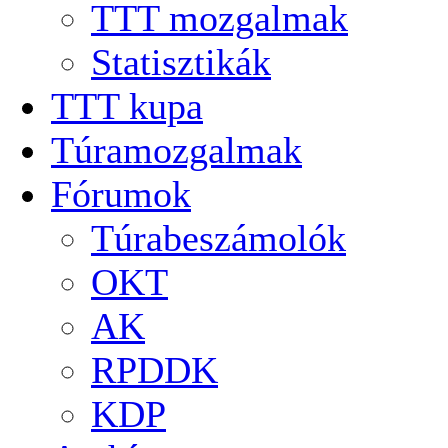
TTT mozgalmak
Statisztikák
TTT kupa
Túramozgalmak
Fórumok
Túrabeszámolók
OKT
AK
RPDDK
KDP