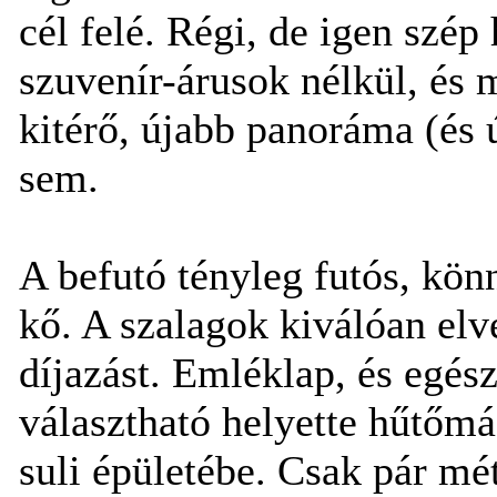
cél felé. Régi, de igen szé
szuvenír-árusok nélkül, és 
kitérő, újabb panoráma (és
sem.
A befutó tényleg futós, könn
kő. A szalagok kiválóan el
díjazást. Emléklap, és egés
választható helyette hűtőmá
suli épületébe. Csak pár mé