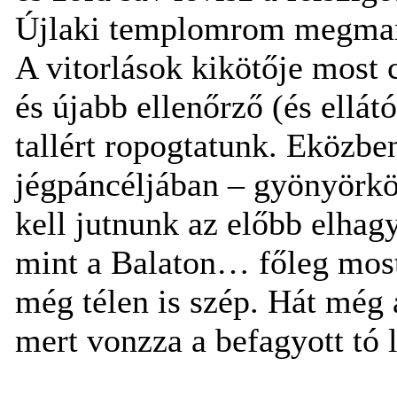
Újlaki templomrom megmarad
A vitorlások kikötője most
és újabb ellenőrző (és ellát
tallért ropogtatunk. Eközbe
jégpáncéljában – gyönyörköd
kell jutnunk az előbb elhag
mint a Balaton… főleg most.
még télen is szép. Hát még a
mert vonzza a befagyott tó 