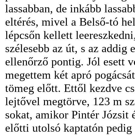
lassabban, de inkább lassab
eltérés, mivel a Belső-tó h
lépcsőn kellett leereszkedni
szélesebb az út, s az addig
ellenőrző pontig. Jól esett
megettem két apró pogácsát,
tömeg előtt. Ettől kezdve c
lejtővel megtörve, 123 m s
sokat, amikor Pintér Józsit
előtti utolsó kaptatón pedig