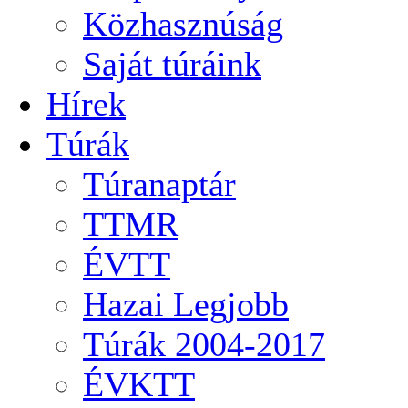
Közhasznúság
Saját túráink
Hírek
Túrák
Túranaptár
TTMR
ÉVTT
Hazai Legjobb
Túrák 2004-2017
ÉVKTT