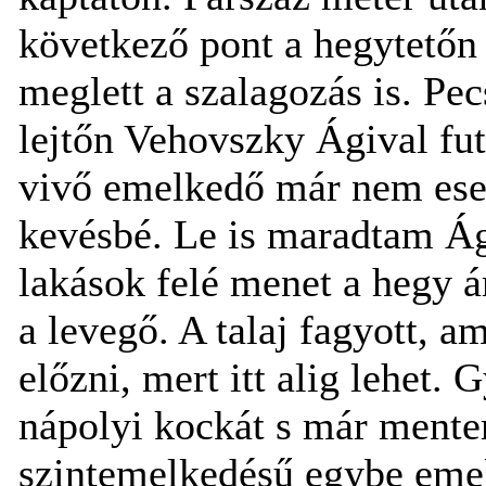
következő pont a hegytetőn 
meglett a szalagozás is. Pe
lejtőn Vehovszky Ágival fu
vivő emelkedő már nem esett
kevésbé. Le is maradtam Ági
lakások felé menet a hegy á
a levegő. A talaj fagyott, a
előzni, mert itt alig lehet
nápolyi kockát s már mente
szintemelkedésű egybe emelk