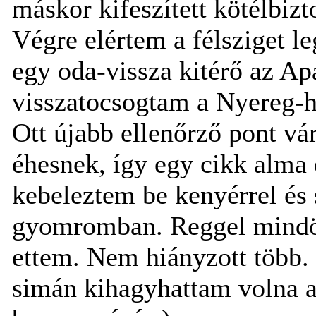
máskor kifeszített kötélbizt
Végre elértem a félsziget l
egy oda-vissza kitérő az Apá
visszatocsogtam a Nyereg-h
Ott újabb ellenőrző pont v
éhesnek, így egy cikk alma 
kebeleztem be kenyérrel és 
gyomromban. Reggel mindöss
ettem. Nem hiányzott több.
simán kihagyhattam volna az