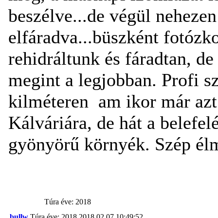
beszélve...de végül nehezen 
elfáradva...büszként fotózko
rehidráltunk és fáradtan, d
megint a legjobban. Profi sz
kilméteren am ikor már azt 
Kálváriára, de hát a belefelé
gyönyörű környék. Szép él
Túra éve: 2018
bullw
Túra éve: 2018
2018.02.07 10:49:52