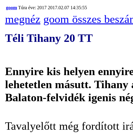
goom
Túra éve: 2017
2017.02.07 14:35:55
megnéz
goom összes beszá
Téli Tihany 20 TT
Ennyire kis helyen ennyir
lehetetlen másutt. Tihany 
Balaton-felvidék igenis né
Tavalyelőtt még fordított ir