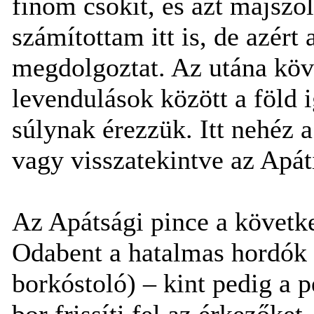
finom csokit, és azt majszo
számítottam itt is, de azért
megdolgoztat. Az utána köv
levendulások között a föld 
súlynak érezzük. Itt nehéz a
vagy visszatekintve az Apát
Az Apátsági pince a követk
Odabent a hatalmas hordók 
borkóstoló) – kint pedig a p
bor frissíti fel az érkezőke