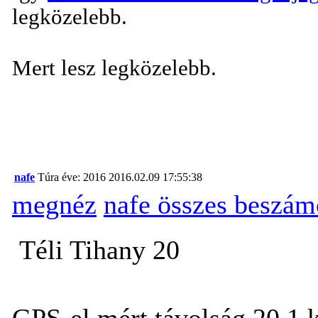
legközelebb.
Mert lesz legközelebb.
nafe
Túra éve: 2016
2016.02.09 17:55:38
megnéz
nafe összes beszám
Téli Tihany 20
GPS-el mért távolság 20,1 