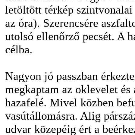
letöltött térkép szintvonala
az óra). Szerencsére aszfa
utolsó ellenőrző pecsét. A h
célba.
Nagyon jó passzban érkeztem
megkaptam az oklevelet és a
hazafelé. Mivel közben befu
vasútállomásra. Alig párszáz
udvar közepéig ért a beérke