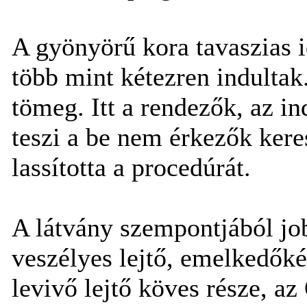
A gyönyörű kora tavaszias 
több mint kétezren indulta
tömeg. Itt a rendezők, az in
teszi a be nem érkezők keres
lassította a procedúrát.
A látvány szempontjából job
veszélyes lejtő, emelkedőké
levivő lejtő köves része, az