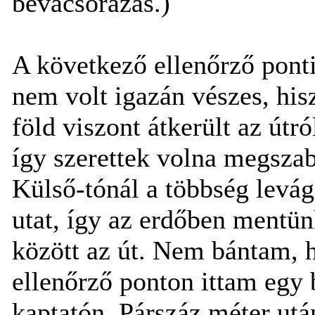
bevacsorázás.)
A következő ellenőrző ponti
nem volt igazán vészes, hi
föld viszont átkerült az útr
így szerettek volna megszab
Külső-tónál a többség levágo
utat, így az erdőben mentün
között az út. Nem bántam, h
ellenőrző ponton ittam egy 
kaptatón. Párszáz méter utá