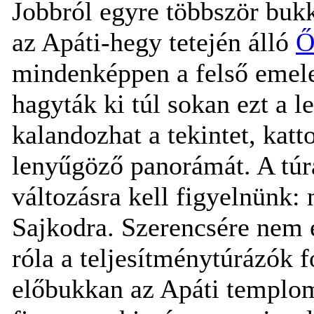
Jobbról egyre többször bukk
az Apáti-hegy tetején álló
Ő
mindenképpen a felső emele
hagyták ki túl sokan ezt a 
kalandozhat a tekintet, kat
lenyűgöző panorámát. A túra
változásra kell figyelnünk:
Sajkodra. Szerencsére nem é
róla a teljesítménytúrázók 
előbukkan az Apáti templom