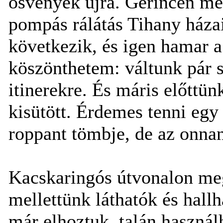
ösvények újra. Gerincen meg
pompás rálátás Tihany házai
következik, és igen hamar a
köszönthetem: váltunk pár s
itinerekre. És máris előttü
kisütött. Érdemes tenni egy
roppant tömbje, de az onnan 
Kacskaringós útvonalon m
mellettünk láthatók és hallh
már elhoztuk, talán használ