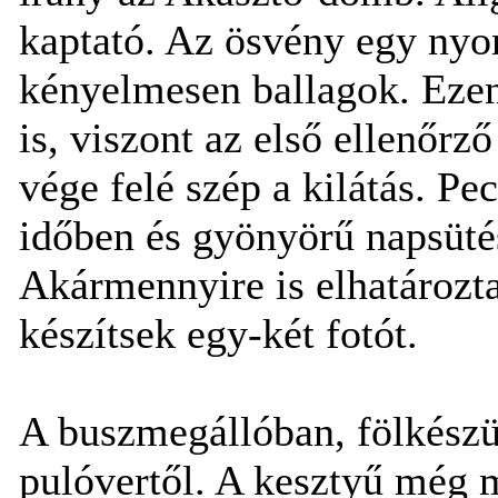
kaptató. Az ösvény egy nyo
kényelmesen ballagok. Ezen
is, viszont az első ellenőrz
vége felé szép a kilátás. Pec
időben és gyönyörű napsütés
Akármennyire is elhatározt
készítsek egy-két fotót.
A buszmegállóban, fölkészü
pulóvertől. A kesztyű még m