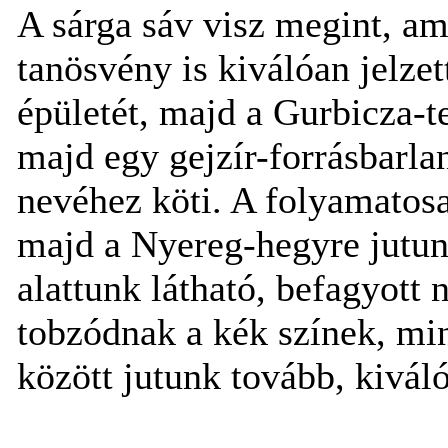
A sárga sáv visz megint, am
tanösvény is kiválóan jelze
épületét, majd a Gurbicza-t
majd egy gejzír-forrásbarla
nevéhez köti. A folyamatosa
majd a Nyereg-hegyre jutun
alattunk látható, befagyott
tobzódnak a kék színek, mi
között jutunk tovább, kivál