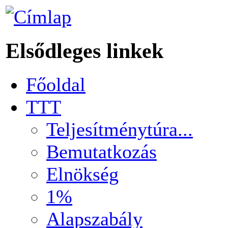
Elsődleges linkek
Főoldal
TTT
Teljesítménytúra...
Bemutatkozás
Elnökség
1%
Alapszabály