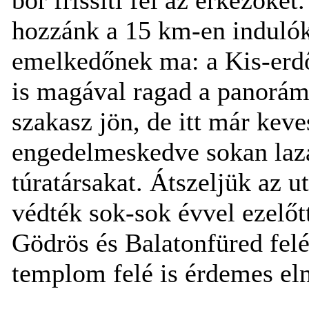
hozzánk a 15 km-en indulók 
emelkedőnek ma: a Kis-erdő-
is magával ragad a panoráma
szakasz jön, de itt már kev
engedelmeskedve sokan lazár
túratársakat. Átszeljük az u
védték sok-sok évvel ezelőt
Gödrös és Balatonfüred felé
templom felé is érdemes eln