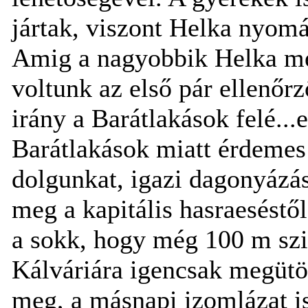
jártak, viszont Helka nyomá
Amig a nagyobbik Helka mes
voltunk az első pár ellenőrz
irány a Barátlakások felé..
Barátlakások miatt érdemes 
dolgunkat, igazi dagonyázás
meg a kapitális hasraeséstő
a sokk, hogy még 100 m szin
Kálváriára igencsak megütöt
meg, a másnapi izomlázat is