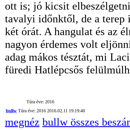
ott is; jó kicsit elbeszélge
tavalyi időnktől, de a tere
két órát. A hangulat és az 
nagyon érdemes volt eljönni
adag mákos tésztát, mi Laci
füredi Hatlépcsős felülmúlh
Túra éve: 2016
bullw
Túra éve: 2016
2016.02.11 19:19:40
megnéz
bullw összes beszá