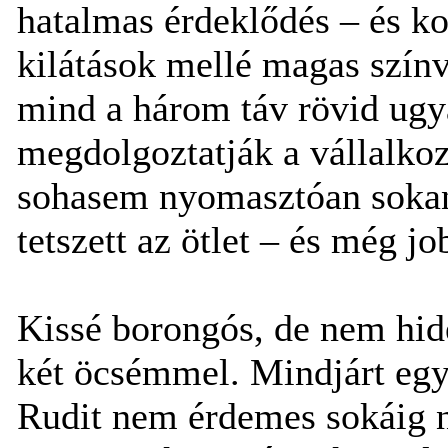
hatalmas érdeklődés – és k
kilátások mellé magas színvo
mind a három táv rövid ugy
megdolgoztatják a vállalko
sohasem nyomasztóan sokan.
tetszett az ötlet – és még jo
Kissé borongós, de nem hide
két öcsémmel. Mindjárt egy 
Rudit nem érdemes sokáig n