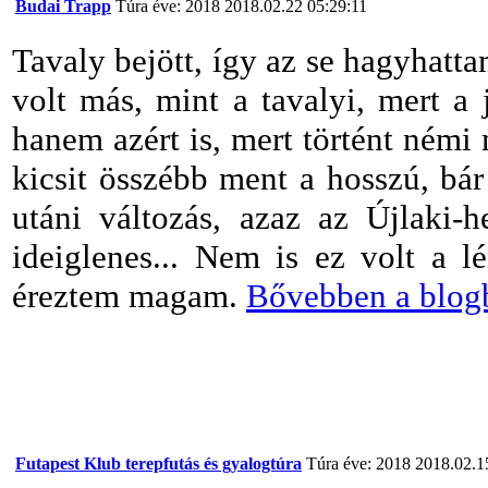
Budai Trapp
Túra éve: 2018
2018.02.22 05:29:11
Tavaly bejött, így az se hagyhatt
volt más, mint a tavalyi, mert a 
hanem azért is, mert történt némi
kicsit összébb ment a hosszú, bá
utáni változás, azaz az Újlaki-
ideiglenes... Nem is ez volt a 
éreztem magam.
Bővebben a blog
Futapest Klub terepfutás és gyalogtúra
Túra éve: 2018
2018.02.1