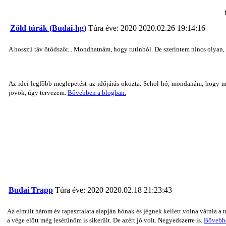
Zöld túrák (Budai-hg)
Túra éve: 2020
2020.02.26 19:14:16
A hosszú táv ötödször... Mondhatnám, hogy rutinból. De szerintem nincs olyan,
Az idei legfőbb meglepetést az időjárás okozta. Sehol hó, mondanám, hogy m
jövök, úgy tervezem.
Bővebben a blogban.
Budai Trapp
Túra éve: 2020
2020.02.18 21:23:43
Az elmúlt három év tapasztalata alapján hónak és jégnek kellett volna várnia a tú
a vége előtt még lesérünöm is sikerült. De azért jó volt. Negyedszerre is.
Bővebbe