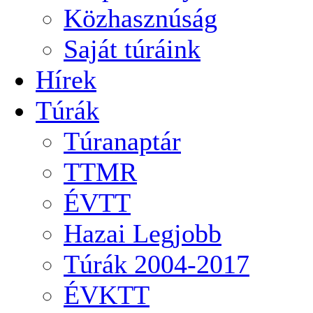
Közhasznúság
Saját túráink
Hírek
Túrák
Túranaptár
TTMR
ÉVTT
Hazai Legjobb
Túrák 2004-2017
ÉVKTT