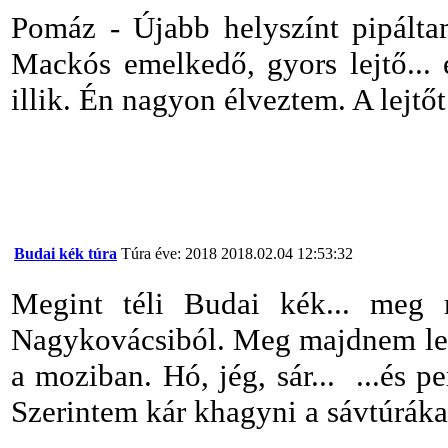
Pomáz - Újabb helyszínt pipáltam
Mackós emelkedő, gyors lejtő... 
illik. Én nagyon élveztem. A lejtőt
Budai kék túra
Túra éve: 2018
2018.02.04 12:53:32
Megint téli Budai kék... meg m
Nagykovácsiból. Meg majdnem leké
a moziban. Hó, jég, sár... ...és p
Szerintem kár khagyni a sávtúrák