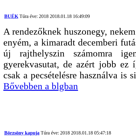
BUÉK
Túra éve: 2018
2018.01.18 16:49:09
A rendezőknek huszonegy, nekem 
enyém, a kimaradt decemberi futás
új rajthelyszin számomra ige
gyerekvasutat, de azért jobb ez í
csak a pecsételésre használva is 
Bővebben a blgban
Börzsöny kapuja
Túra éve: 2018
2018.01.18 05:47:18