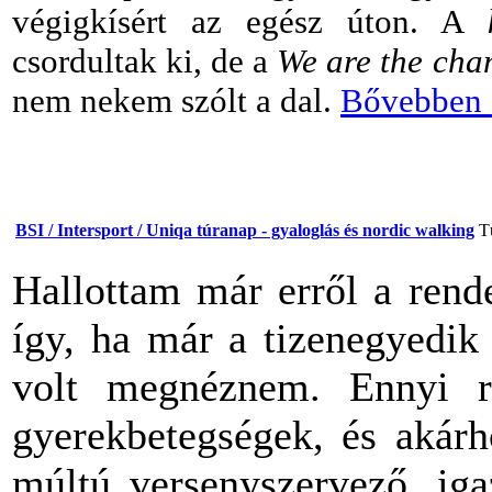
végigkísért az egész úton. A
csordultak ki, de a
We are the cha
nem nekem szólt a dal.
Bővebben a
BSI / Intersport / Uniqa túranap - gyaloglás és nordic walking
T
Hallottam már erről a rende
így, ha már a tizenegyedik
volt megnéznem. Ennyi r
gyerekbetegségek, és akár
múltú versenyszervező, iga