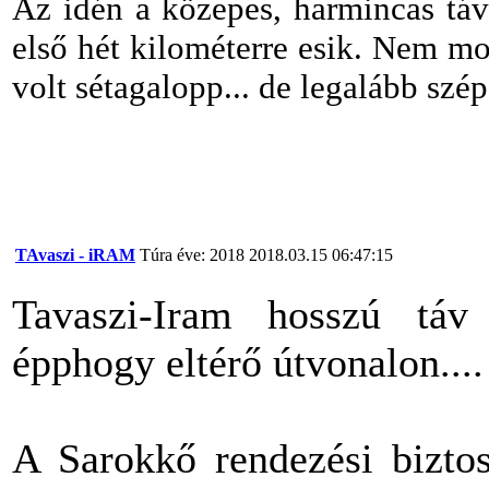
Az idén a közepes, harmincas táv
első hét kilométerre esik. Nem m
volt sétagalopp... de legalább szé
TAvaszi - iRAM
Túra éve: 2018
2018.03.15 06:47:15
Tavaszi-Iram hosszú táv
épphogy eltérő útvonalon...
A Sarokkő rendezési biztos