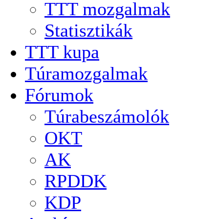
TTT mozgalmak
Statisztikák
TTT kupa
Túramozgalmak
Fórumok
Túrabeszámolók
OKT
AK
RPDDK
KDP