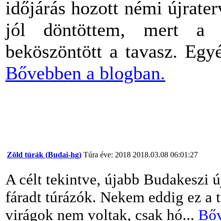
időjárás hozott némi újrate
jól döntöttem, mert a 
beköszöntött a tavasz. Egyé
Bővebben a blogban.
Zöld túrák (Budai-hg)
Túra éve: 2018
2018.03.08 06:01:27
A célt tekintve, újabb Budakeszi 
fáradt túrázók. Nekem eddig ez a t
virágok nem voltak, csak hó...
Bőv