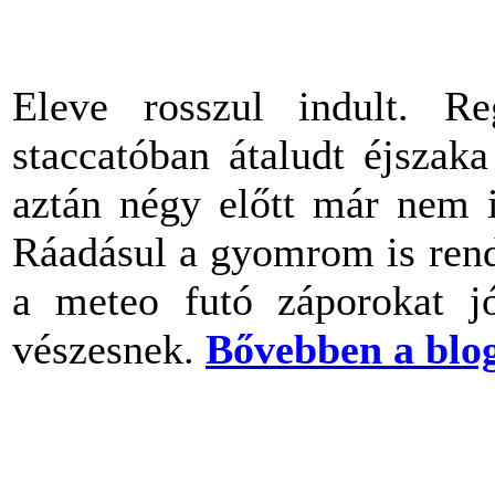
Eleve rosszul indult. Re
staccatóban átaludt éjszak
aztán négy előtt már nem i
Ráadásul a gyomrom is rend
a meteo futó záporokat j
vészesnek.
Bővebben a blo