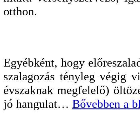
otthon.
Egyébként, hogy előreszalad
szalagozás tényleg végig vi
évszaknak megfelelő) öltözé
jó hangulat…
Bővebben a b