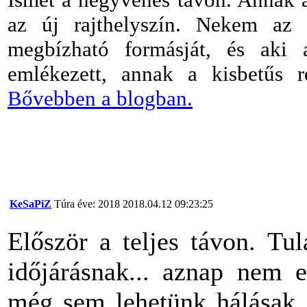
az új rajthelyszín. Nekem az 
megbízható formásját, és aki 
emlékezett, annak a kisbetűs r
Bővebben a blogban.
KeSaPiZ
Túra éve: 2018
2018.04.12 09:23:25
Először a teljes távon. Tu
időjárásnak... aznap nem es
még sem lehetünk hálásak.