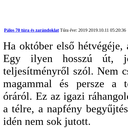
Pálos 70 túra és zarándoklat
Túra éve: 2019
2019.10.11 05:20:36
Ha október első hétvégéje,
Egy ilyen hosszú út, 
teljesítményről szól. Nem 
magammal és persze a term
óráról. Ez az igazi ráhango
a télre, a napfény begyűjt
idén nem sok jutott.