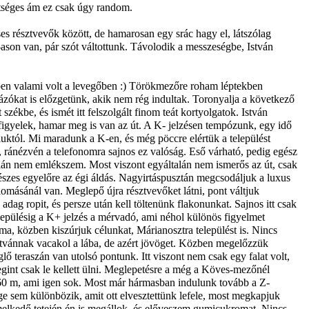
hetséges ám ez csak úgy random.
 résztvevők között, de hamarosan egy srác hagy el, látszólag
0-ason van, pár szót váltottunk. Távolodik a messzeségbe, István
yben valami volt a levegőben :) Törökmezőre roham léptekben
rázókat is előzgetünk, akik nem rég indultak. Toronyalja a következő
ékbe, és ismét itt felszolgált finom teát kortyolgatok. István
 figyelek, hamar meg is van az út. A K- jelzésen tempózunk, egy idő
céluktól. Mi maradunk a K-en, és még pöccre elértük a települést
k, ránézvén a telefonomra sajnos ez valóság. Eső várható, pedig egész
talán nem emlékszem. Most viszont egyáltalán nem ismerős az út, csak
szes egyelőre az égi áldás. Nagyirtáspusztán megcsodáljuk a luxus
lomásánál van. Meglepő újra résztvevőket látni, pont váltjuk
dag ropit, és persze után kell töltenünk flakonunkat. Sajnos itt csak
lepülésig a K+ jelzés a mérvadó, ami néhol különös figyelmet
ma, közben kiszúrjuk célunkat, Márianosztra települést is. Nincs
Istvánnak vacakol a lába, de azért jövöget. Közben megelőzzük
teraszán van utolsó pontunk. Itt viszont nem csak egy falat volt,
egint csak le kellett ülni. Meglepetésre a még a Köves-mezőnél
 360 m, ami igen sok. Most már hármasban indulunk tovább a Z-
öge sem különbözik, amit ott elvesztettünk lefele, most megkapjuk
 emelkedő tetején én is megállok, és előveszem gumicukromat. Nincs