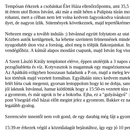
Tempósan érkezek a csobánkai Élet Háza ellenőrzőpontra, ami 35,5 km-
itt értem utol Botos Istvánt, aki már a múlt héten a Palipista túrán 
rohanni, mert a célban nem lett volna kedvem fagyoskodva várakoz
ilyet, de nagyon ízlik. Sütemények következnek, majd tepertőkrémes 
Nehezen megy a tovább indulás :) Istvánnal együtt folytatom az utat
Közben autók kerülgetnek, ha lehetne szerintem felmennének minde
nyugodtabb úton visz a forrásig, ahol meg is töltjük flakonjainkat. 
vendéglőhöz. A kútnál alapos mosdást csapunk, majd István fog vis
A Szent László Király templomot elérve, éppen utolérjük a 3 napos 
pezsgőtabletta és víz. Kotyvasztok is magamnak egy magnéziumosat, 
Az Apátkúti-völgyben hosszasan haladunk a P-on, majd a meleg leves
kor történik majd vezetett formában. Egyáltalán nincs kedvem mateko
felét bírta csak megenni, gyorsan lestoppolom hogy ki ne dobja, san
jól laktunk Istvánnal, hamar kiötlöttük hogy a 15:50-es vezetett túra
a gyomrom, és már ugrok is be a bokorba. Ejha, ez a "gulyáságyú" 
pont Visegrád első házai előtt megint jelez a gyomrom. Bakker ez nag
legalább gyalog.
Szerencsére innentől nem volt gond, de egy darabig még fájt a gyo
15:39-re érkezek végül a közműalagút bejáratához, így egy jó 10 per