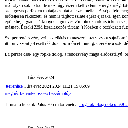
már olyan sok hátra, de most úgy érzem kell valami energia még. Is
szalagozás perfekten mutatja az utat a jelzés mellett. A vége fele me
erőteljesen rákezdett, és nem is tágított szinte egész éjszaka, igen 
épületbe, ugyanis tárkonyos raguleves vár minket cukros tekerccsel, n
másnapi Északi Zöld leszalagozós társam :) Közben a beérkezett futó
Szuper rendezvény volt, az ellátás mintaszerű, azt viszont sajnálom
itthon viszont jól esett rááldozni az időmet mindig. Cserébe a sok i
Ez persze csak egy röpke dolog, a rendezvény maga elsőosztályú, ör
Túra éve: 2024
berenike
Túra éve: 2024
2024.11.21 15:05:09
megnéz
berenike összes beszámolója
Immár a hetedik Pálos 70-em története:
jarogatok.blogspot.com/202
Túra éve: 2023