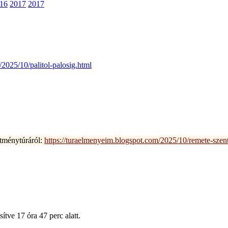
16
2017
2017
2025/10/palitol-palosig.html
ítménytúráról:
https://turaelmenyeim.blogspot.com/2025/10/remete-szent
ítve 17 óra 47 perc alatt.