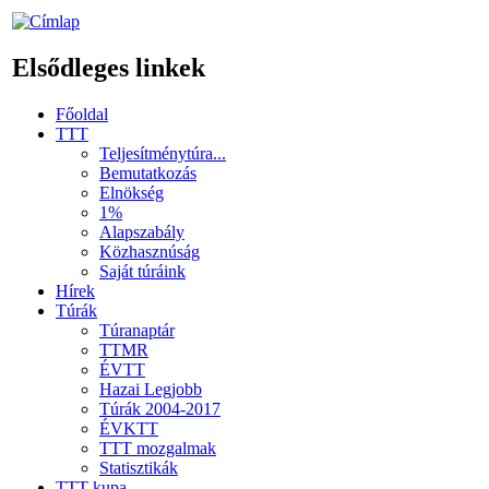
Elsődleges linkek
Főoldal
TTT
Teljesítménytúra...
Bemutatkozás
Elnökség
1%
Alapszabály
Közhasznúság
Saját túráink
Hírek
Túrák
Túranaptár
TTMR
ÉVTT
Hazai Legjobb
Túrák 2004-2017
ÉVKTT
TTT mozgalmak
Statisztikák
TTT kupa