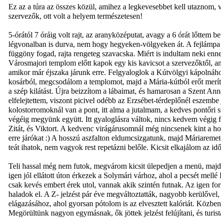
Ez az a túra az összes közül, amihez a legkevesebbet kell utaznom, v
szervezők, ott volt a helyem természetesen!
5-órától 7 óráig volt rajt, az aranyközéputat, avagy a 6 órát lőttem
légvonalban is durva, nem hogy hegyeken-völgyeken át. A fejlámpa m
függöny fogad, rajta rengeteg szavacska. Miért is indultam neki en
Városmajori templom előtt kapok egy kis kavicsot a szervezőktől, am
amikor már éjszaka járunk erre. Felgyaloglok a Kútvölgyi kápolnához
kosárból, megcsodálom a templomot, majd a Mária-kútból erőt meríte
a szép kilátást. Újra beizzítom a lábaimat, és hamarosan a Szent Ann
elfelejtettem, viszont picivel odébb az Erzsébet-térdeplőnél eszembe
kolostorromoknál van a pont, itt alma a jutalmam, a kedves pontőri 
végéig megyünk együtt. Itt gyaloglásra váltok, nincs kedvem végig fu
Zitát, és Viktort. A kedvenc virágárusomnál még nincsenek kint a h
erre járókat :) A hosszú aszfalton eldumcsizgatunk, majd Máriareme
teát ihatok, nem vagyok rest repetázni belőle. Kicsit elkajálom az idő
Teli hassal még nem futok, megvárom kicsit ülepedjen a menü, maj
igen jól ellátott úton érkezek a Solymári várhoz, ahol a pecsét mel
csak kevés embert érek utol, vannak akik szintén futnak. Az igen fo
haladok el. A Z- jelzést pár éve megváltoztatták, nagyobb kerülővel,
elágazásához, ahol gyorsan pótolom is az elvesztett kalóriát. Közben
Megörültünk nagyon egymásnak, ők jöttek jelzést felújítani, és turi