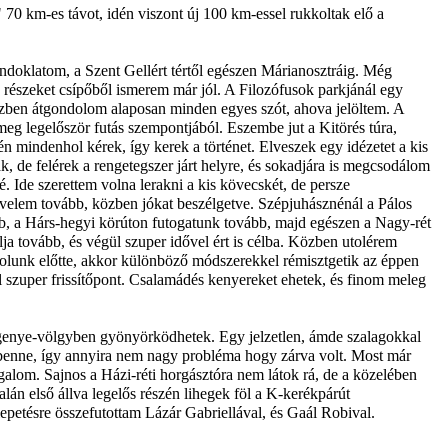
 70 km-es távot, idén viszont új 100 km-essel rukkoltak elő a
rándoklatom, a Szent Gellért tértől egészen Márianosztráig. Még
részeket csípőből ismerem már jól. A Filozófusok parkjánál egy
közben átgondolom alaposan minden egyes szót, ahova jelöltem. A
meg legelőször futás szempontjából. Eszembe jut a Kitörés túra,
 mindenhol kérek, így kerek a történet. Elveszek egy idézetet a kis
 de felérek a rengetegszer járt helyre, és sokadjára is megcsodálom
. Ide szerettem volna lerakni a kis kövecskét, de persze
ut velem tovább, közben jókat beszélgetve. Szépjuhásznénál a Pálos
ább, a Hárs-hegyi körúton futogatunk tovább, majd egészen a Nagy-rét
lja tovább, és végül szuper idővel ért is célba. Közben utolérem
solunk előtte, akkor különböző módszerekkel rémisztgetik az éppen
 szuper frissítőpont. Csalamádés kenyereket ehetek, és finom meleg
egenye-völgyben gyönyörködhetek. Egy jelzetlen, ámde szalagokkal
ár benne, így annyira nem nagy probléma hogy zárva volt. Most már
galom. Sajnos a Házi-réti horgásztóra nem látok rá, de a közelében
lán első állva legelős részén lihegek föl a K-kerékpárút
lepetésre összefutottam Lázár Gabriellával, és Gaál Robival.