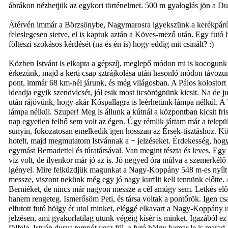
ábrákon nézhetjük az egykori történelmet. 500 m gyaloglás jön a Du
Átérvén immár a Börzsönybe, Nagymarosra igyekszünk a kerékpárúton
feleslegesen sietve, el is kaptuk aztán a Köves-mező után. Egy futó 
fölteszi szokásos kérdését (na és én is) hogy eddig mit csinált? :)
Közben Istvánt is elkapta a gépszíj, meglepő módon mi is kocogunk 
érkezünk, majd a kerti csap sztrájkolása után hasonló módon távozunk
pont, immár 68 km-nél járunk, és még világosban. A Pálos kolostort n
ideadja egyik szendvicsét, jól esik most ücsörögnünk kicsit. Na de 
után rájövünk, hogy akár Kóspallagra is leérhetünk lámpa nélkül. A 70
lámpa nélkül. Szuper! Meg is állunk a kútnál a központban kicsit fri
nap egyetlen felhő sem volt az égen. Úgy rémlik jártam már a telepü
sunyin, fokozatosan emelkedik igen hosszan az Érsek-tisztáshoz. K
hotelt, majd megmutatom Istvánnak a + jelzéseket. Érdekesség, hogy m
egymást Bernadettel és túratársával. Van megint tészta és leves. Egy
víz volt, de ilyenkor már jó az is. Jó negyed óra múlva a szemerkél
igényel. Mire felküzdjük magunkat a Nagy-Koppány 548 m-es nyílt csú
messze, viszont nekünk még egy jó nagy kurflit kell tennünk előtte.
Berniéket, de nincs már nagyon messze a cél amúgy sem. Letkés előt
hanem rengeteg. Ismerősöm Peti, és társa voltak a pontőrök. Igen cs
elfutott futó hölgy ér utol minket, eléggé elkavart a Nagy-Koppány 
jelzésen, ami gyakorlatilag utunk végéig kísér is minket. Igazából e
fölfele. István durva tempót vesz föl, a futó hölgy hamar le is mar