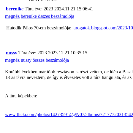
berenike
Túra éve: 2023
2024.11.21 15:06:41
megnéz
berenike összes beszámolója
Hatodik Pálos 70-em beszámolója:
jarogatok.blogspot.com/2023/10
nussy
Túra éve: 2023
2023.12.21 10:35:15
megnéz
nussy összes beszámolója
Korábbi években már több résztávon is részt vettem, de idén a Basah
18-as távra neveztem, de így is élvezetes volt a túra hangulata, és a
A túra képekben:
www.flickr.com/photos/142735914@N07/albums/72177720313542