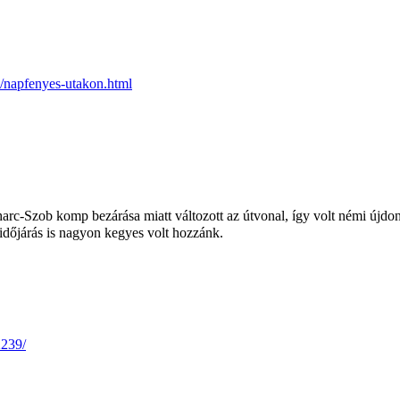
/napfenyes-utakon.html
arc-Szob komp bezárása miatt változott az útvonal, így volt némi újdo
z időjárás is nagyon kegyes volt hozzánk.
239/