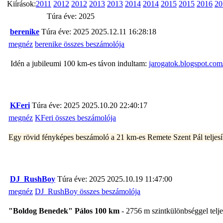
Kiírások:
2011
2012
2012
2013
2013
2014
2014
2015
2015
2016
20
Túra éve: 2025
berenike
Túra éve: 2025
2025.12.11 16:28:18
megnéz
berenike összes beszámolója
Idén a jubileumi 100 km-es távon indultam:
jarogatok.blogspot.com/
KFeri
Túra éve: 2025
2025.10.20 22:40:17
megnéz
KFeri összes beszámolója
Egy rövid fényképes beszámoló a 21 km-es Remete Szent Pál teljes
DJ_RushBoy
Túra éve: 2025
2025.10.19 11:47:00
megnéz
DJ_RushBoy összes beszámolója
"Boldog Benedek" Pálos 100 km
- 2756 m szintkülönbséggel teljes