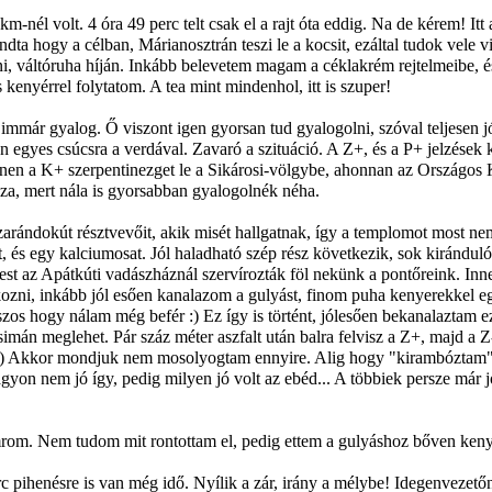
nél volt. 4 óra 49 perc telt csak el a rajt óta eddig. Na de kérem! Itt
mondta hogy a célban, Márianosztrán teszi le a kocsit, ezáltal tudok vele
ni, váltóruha híján. Inkább belevetem magam a céklakrém rejtelmeibe
kenyérrel folytatom. A tea mint mindenhol, itt is szuper!
 immár gyalog. Ő viszont igen gyorsan tud gyalogolni, szóval teljesen j
n egyes csúcsra a verdával. Zavaró a szituáció. A Z+, és a P+ jelzés
Innen a K+ szerpentinezget le a Sikárosi-völgybe, ahonnan az Országos K
sza, mert nála is gyorsabban gyalogolnék néha.
zarándokút résztvevőit, akik misét hallgatnak, így a templomot most n
és egy kalciumosat. Jól haladható szép rész következik, sok kirándul
t az Apátkúti vadászháznál szervírozták föl nekünk a pontőreink. Inne
zni, inkább jól esően kanalazom a gulyást, finom puha kenyerekkel egy
szos hogy nálam még befér :) Ez így is történt, jólesően bekanalaztam
 simán meglehet. Pár száz méter aszfalt után balra felvisz a Z+, majd a 
:) Akkor mondjuk nem mosolyogtam ennyire. Alig hogy "kirambóztam" a 
yon nem jó így, pedig milyen jó volt az ebéd... A többiek persze már jó
mrom. Nem tudom mit rontottam el, pedig ettem a gulyáshoz bőven keny
c pihenésre is van még idő. Nyílik a zár, irány a mélybe! Idegenvezető