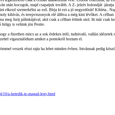
tván után kocogok, majd csapatjuk tovább. A Z- jelzés bolondját járatj
gint elkezd szemerkélni az eső. Bírja ki ezt a jó negyedórát! Kibírta.. 
komoly kihívás, és terepviszonyok elé állítva a még kint lévőket. A célba
a meg Jurij pálinkájával, akit csak a célban értünk utol. Itt már csak 
 hölgy is velünk jön Pestre.
 hogy a füzetben nincs az a sok érdekes infó, tudnivaló, vallási idézet
dézettel vigasztalódtam amiket a pontokról hoztam el.
ömmel veszek részt rajta ha lehet minden évben. Istvánnak pedig köszö
4/10/a-hetedik-te-magad-legy.html