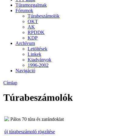
Túramozgalmak
Fórumok
Túrabeszámolók
OKT
AK
RPDDK
KDP
Archívum
Letöltések
Linkek
Kiadványok
1996-2002
Navigáció
Címlap
Túrabeszámolók
Pálos 70 túra és zarándoklat
új túrabeszámoló rögzítése