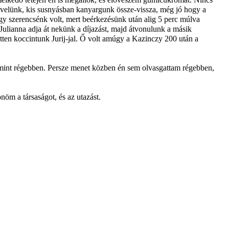
a velünk, kis susnyásban kanyargunk össze-vissza, még jó hogy a
Nagy szerencsénk volt, mert beérkezésünk után alig 5 perc múlva
n Julianna adja át nekünk a díjazást, majd átvonulunk a másik
ketten koccintunk Jurij-jal. Ő volt amúgy a Kazinczy 200 után a
ek mint régebben. Persze menet közben én sem olvasgattam régebben,
nöm a társaságot, és az utazást.