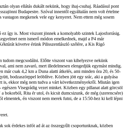
 aztán olyan ellátás dukált nekünk, hogy ihaj-csuhaj. Ráadásul pont
 visszajönni Budapestre. Szóval innentől egyáltalán nem volt értelme
, és vastagon megkenek vele egy kenyeret. Nem ettem még sosem
ó ez így is. Most viszont jönnek a komolyabb szintek Lajosforrásig.
ek kegyelmet nem ismerő módon emelkednek, majd a P4 már
éktúrát követve érünk Pilisszentlászló szélére, a Kis Rigó
em tudom megcsodálni. Előtte viszont van kihelyezve nekünk
óval, ami nem zavaró, mert illedelmesen elengedjük egymást mindig.
n már csak 4,2 km a Duna alatti átkelés, ami minden óra 20, és 50-
ütt, bodzaszörppel leöblítve. Közben jött egy srác, aki a gulyása
 ezt is, ekkor még nem tudva a várt következményekről. Miután igen
Z- egészen Visegrádig vezet minket. Közben egy pillanat alatt görcsöl
bokorból, Rita ér utol, és kicsit dumcsizunk, de még (szerencsére)
l elmentek, én viszont nem merek futni, de a 15:50-hez ki kell lépni
eret.
nk sok érdekes infót ad át az összegyűlt csoportunknak, közben