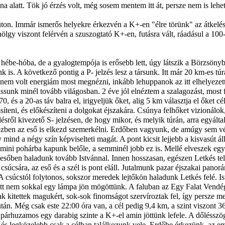
na alatt. Tök jó érzés volt, még sosem mentem itt át, persze nem is le
. Immár ismerős helyekre érkezvén a K+-en "élre törünk" az átkeléses
hölgy viszont felérvén a szuszogtató K+-en, futásra vált, ráadásul a 10
hébe-hóba, de a gyalogtempója is erősebb lett, úgy látszik a Börzsön
 is. A következő pontig a P- jelzés lesz a társunk. Itt már 20 km-es tú
em volt energiám most megnézni, inkább lehuppanok az itt elhelyezett sz
jussunk minél tovább világosban. 2 éve jól elnéztem a szalagozást, most
, és a 20-as táv balra el, irigyeljük őket, alig 5 km választja el őket 
ssíteni, és előkészíteni a dolgokat éjszakára. Csúnya felhőket vizionálo
lésről kivezető S- jelzésen, de hogy mikor, és melyik túrán, arra egyál
özben az eső is elkezd szemerkélni. Erdőben vagyunk, de amúgy sem vé
ind a négy szín képviselteti magát. A pont kicsit lejjebb a kisvasút ál
 mini pohárba kapunk belőle, a semminél jobb ez is. Mellé elveszek egy a
ő esőben haladunk tovább Istvánnal. Innen hosszasan, egészen Letkés te
csára, az eső és a szél is pont eláll. Jutalmunk pazar éjszakai panorá
 A csúcstól folytonos, sokszor meredek lejtőkön haladunk Letkés felé. 
t nem sokkal egy lámpa jön mögöttünk. A faluban az Egy Falat Vendéglő 
ak kitettek magukért, sok-sok finomságot szervíroztak fel, így persze m
után. Még csak este 22:00 óra van, a cél pedig 9,4 km, a szint viszont
z párhuzamos egy darabig szinte a K+-el amin jöttünk lefele. A dőléssz
ad, és legközelebb csak a célban találkozunk vele. Erdőbe érkezünk, az