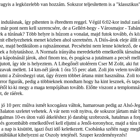
agyis a legközelebb van hozzám. Sokszor teljesítettem is a "klasszikus"
 be indulásnak, így pihenten is ébredtem reggel. Végül 6:02-kor indul za
ár pont nem kell szerencsére, de a Gellért-hegy - Városmajor - Tabán 
nek a túrának? Több helyre is húzom a vonalat, majd futok tovább, és 
it elhelyezhetek menet közben ahol szeretném. A Diós-árok eleje állít 
, majd bediktálom a rajtszámomat. Pecsételni nem lenne kötelező, de én
k a folytatáshoz. A Normafa irányába meredekebb emelkedők társulnak,
a kápolnánál járok, ahol finom tea, és pogácsa a jutalmam a pecsét mellé
 jutott, így ide is helyeztem. A Libegőnél utolérem Cser M Zolit, aki f
szavak mellett. 14 km-nél járok 1 óra 55 perc alatt. Zoli jön velem tov
tni a Zsíroshegyi utat, úgy érzem többet ártana mint használna. Zoli to
orror figurák, pedig a többieknek mondtam hogy ha kint lesznek, és tap
tétől ki-ki megy a maga tempójában tovább. Előtte viszont a templomnál
t, de ráérek.
d jó 10 perc múlva ismét kocogásra váltok, hamarosan pedig az Alsó-J
lé Balaton szeletet vehetek. A vár nem volt nyitva, de sokszor jártam m
rgalmas 10-es úton való átkeléshez jó darabig szobrozok, hatalmas a for
 és gorombább emelkedővel kell eljutni a Jenői-toronyhoz, majd a túra ta
 a nap is kisütött, igazi őszi idő keletkezett. Csobánka szélén nagy meg
statáblákat kihelyezni az Oszoly tetejénél. Szuper kezdeményezés!